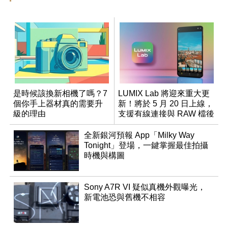
是時候該換新相機了嗎？7
LUMIX Lab 將迎來重大更
個你手上器材真的需要升
新！將於 5 月 20 日上線，
級的理由
支援有線連接與 RAW 檔後
製
全新銀河預報 App「Milky Way
Tonight」登場，一鍵掌握最佳拍攝
時機與構圖
Sony A7R VI 疑似真機外觀曝光，
新電池恐與舊機不相容