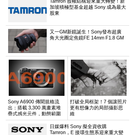
Tamron 股權結構迎來重大轉變！新
加坡積極型基金超越 Sony 成為最大
股東
又一GM新鏡誕生！Sony發布超廣
角大光圈定焦鏡FE 14mm F1.8 GM
Sony A6900 傳聞規格流
打破全局框架！7 個讓照片
出：搭載 3,300 萬畫素堆
更有想像力的局部攝影思
疊式感光元件，動態範圍
維
超過 15 級
日媒爆料 Sony 擬全資收購
Tamron，E 接環生態系迎來重大變