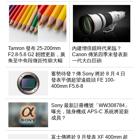
Tamron 發布 25-200mm
內建增倍鏡時代來臨？
F2.8-5.6 G2 韌體更新，廣
Canon 傳第四季末發表新
角至中焦段微距性能大幅
一代大白巨砲
升級
蓄勢待發？傳 Sony 將於 8 月 4 日
發表平價超望遠鏡頭 FE 100-
400mm F5.6-8
Sony 最新註冊機號「WW308784」
曝光，隨身機或 APS-C 系統將迎新
成員？
富士傳將於 9 月發表 XF 400mm 超