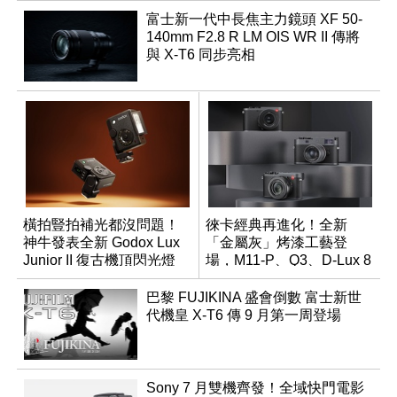
富士新一代中長焦主力鏡頭 XF 50-
140mm F2.8 R LM OIS WR II 傳將
與 X-T6 同步亮相
橫拍豎拍補光都沒問題！
徠卡經典再進化！全新
神牛發表全新 Godox Lux
「金屬灰」烤漆工藝登
Junior II 復古機頂閃光燈
場，M11-P、Q3、D-Lux 8
領銜換裝
巴黎 FUJIKINA 盛會倒數 富士新世
代機皇 X-T6 傳 9 月第一周登場
Sony 7 月雙機齊發！全域快門電影