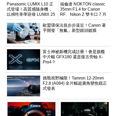
Panasonic LUMIX L10 正
福倫達 NOKTON classic
式登場！高質感隨身機，
35mm F1.4 for Canon
以感性美學迎接 LUMIX 25
RF、Nikon Z 雙卡口 7 月
週年
同步登台
歐盟環保法規步步逼近！Canon 著
手開發「無氟」新型鏡頭鍍膜
富士神祕新機完成註冊！會是旗艦
中片幅 GFX180 還是復古旁軸 X-
Pro4？
挑戰視野極限！Tamron 12-20mm
F2.8 (A084) 全片幅超廣角變焦鏡正
式發表