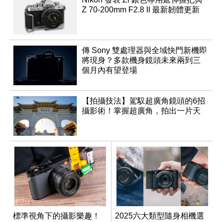
Z 70-200mm F2.8 II 最新韌體更新
傳 Sony 雙處理器與全域快門新機即
將現身？多款機身鏡頭未來兩到三
個月內有望登場
【拍攝技法】駕馭超廣角鏡頭的6招
攝影術！掌握超廣角，拍出一片天
標準視角下的攝影樂趣！
2025六大類型隨身相機選