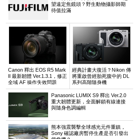
望遠定焦鏡頭？野生動物攝影師期
待值拉滿
Canon 釋出 EOS R5 Mark
經典計畫大復活？Nikon 傳
II 最新韌體 Ver.1.3.1，修正
將重啟曾經胎死腹中的 DL
全域 AF 操作失效問題
系列高階隨身機
Panasonic LUMIX S9 釋出 Ver.2.0
重大韌體更新，全面解鎖有線連接
與隨身色調編輯
熊本強震襲擊全球感光元件重鎮，
Sony 確認廠房暫停生產是否引發出