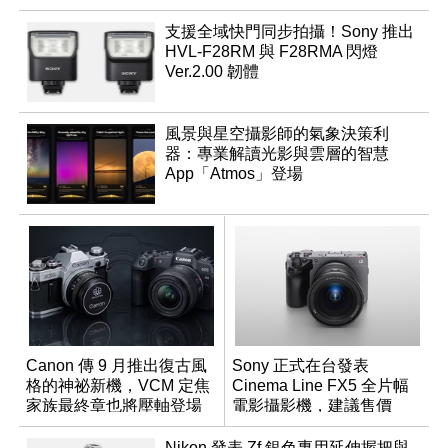
支援全域快門同步拍攝！Sony 推出
HVL-F28RM 與 F28RMA 閃燈
Ver.2.00 韌體
風景與星空攝影師的氣象決策利
器：專業解讀光影與雲層的智慧
App「Atmos」登場
Canon 傳 9 月推出復古風
Sony 正式在台發表
格的神祕新機，VCM 定焦
Cinema Line FX5 全片幅
家族最終章也將壓軸登場
電影攝影機，建議售價
NT$144,980
Nikon 發表 Zf 銀色專用延伸握把與