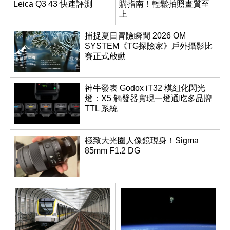
Leica Q3 43 快速評測
購指南！輕鬆拍照畫質至
上
捕捉夏日冒險瞬間 2026 OM
SYSTEM《TG探險家》戶外攝影比
賽正式啟動
神牛發表 Godox iT32 模組化閃光
燈：X5 觸發器實現一燈通吃多品牌
TTL 系統
極致大光圈人像鏡現身！Sigma
85mm F1.2 DG