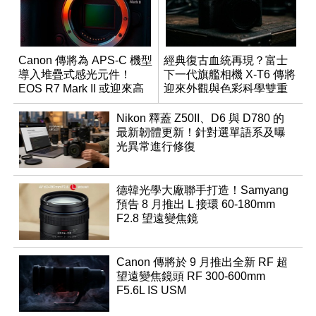
Canon 傳將為 APS-C 機型
經典復古血統再現？富士
導入堆疊式感光元件！
下一代旗艦相機 X-T6 傳將
EOS R7 Mark II 或迎來高
迎來外觀與色彩科學雙重
速讀出升級
優化
Nikon 釋蓋 Z50II、D6 與 D780 的
最新韌體更新！針對選單語系及曝
光異常進行修復
德韓光學大廠聯手打造！Samyang
預告 8 月推出 L 接環 60-180mm
F2.8 望遠變焦鏡
Canon 傳將於 9 月推出全新 RF 超
望遠變焦鏡頭 RF 300-600mm
F5.6L IS USM