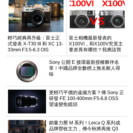
輕巧經典再升級：富士正
富士相機最新發表的
式發表 X-T30 III 和 XC 13-
X100VI，和X100V究竟主
33mm F3.5-6.3 OIS
要差異有哪些？我應該買
哪一台？
Sony 公開 E 接環最新授權夥伴名
單！中國品牌全數榜上無名耐人尋
味
更輕巧平價的遠攝方案？傳 Sony 正
研發 FE 100-400mm F5-6.8 OSS
望遠變焦鏡頭
銷量力壓 M 系列！Leica Q 系列成
品牌營收主力，傳今秋將再推 Q3