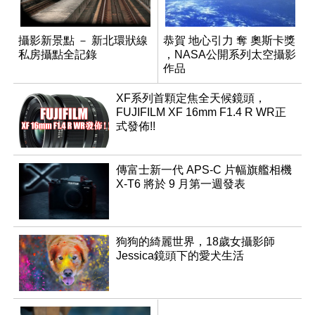
攝影新景點 － 新北環狀線
恭賀 地心引力 奪 奧斯卡獎
私房攝點全記錄
，NASA公開系列太空攝影
作品
XF系列首顆定焦全天候鏡頭，
FUJIFILM XF 16mm F1.4 R WR正
式發佈!!
傳富士新一代 APS-C 片幅旗艦相機
X-T6 將於 9 月第一週發表
狗狗的綺麗世界，18歲女攝影師
Jessica鏡頭下的愛犬生活