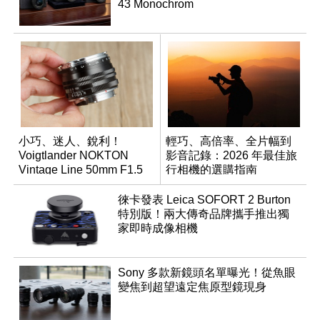
43 Monochrom
小巧、迷人、銳利！
輕巧、高倍率、全片幅到
Voigtlander NOKTON
影音記錄：2026 年最佳旅
Vintage Line 50mm F1.5
行相機的選購指南
ASPH II
徠卡發表 Leica SOFORT 2 Burton
特別版！兩大傳奇品牌攜手推出獨
家即時成像相機
Sony 多款新鏡頭名單曝光！從魚眼
變焦到超望遠定焦原型鏡現身