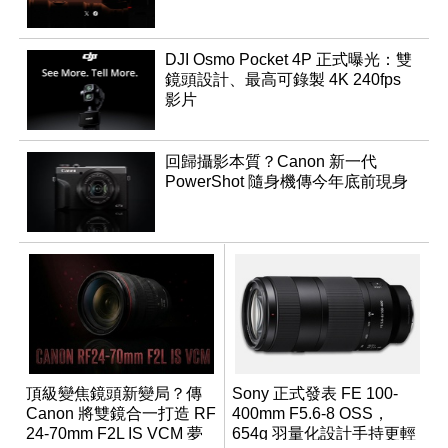
DJI Osmo Pocket 4P 正式曝光：雙
鏡頭設計、最高可錄製 4K 240fps
影片
回歸攝影本質？Canon 新一代
PowerShot 隨身機傳今年底前現身
頂級變焦鏡頭新變局？傳
Sony 正式發表 FE 100-
Canon 將雙鏡合一打造 RF
400mm F5.6-8 OSS，
24-70mm F2L IS VCM 夢
654g 羽量化設計手持更輕