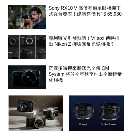
幻規格
鬆
Sony RX10 V 高倍率類單眼相機正
式在台發表！建議售價 NT$ 65,980
專利曝光引發熱議！Viltrox 傳將推
出 Nikon Z 接環無反光鏡相機？
沉寂多時迎來新曙光？傳 OM
System 將於今年秋季推出全新輕量
化相機