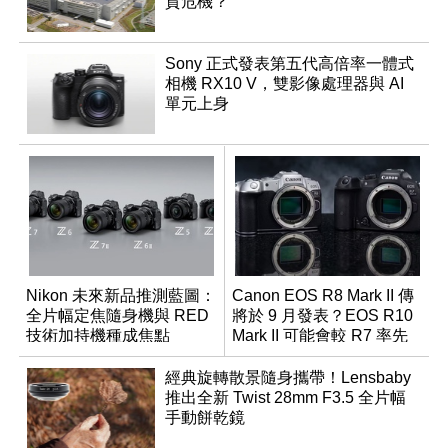
貨危機？
Sony 正式發表第五代高倍率一體式
相機 RX10 V，雙影像處理器與 AI
單元上身
Nikon 未來新品推測藍圖：
Canon EOS R8 Mark II 傳
全片幅定焦隨身機與 RED
將於 9 月發表？EOS R10
技術加持機種成焦點
Mark II 可能會較 R7 率先
推出
經典旋轉散景隨身攜帶！Lensbaby
推出全新 Twist 28mm F3.5 全片幅
手動餅乾鏡