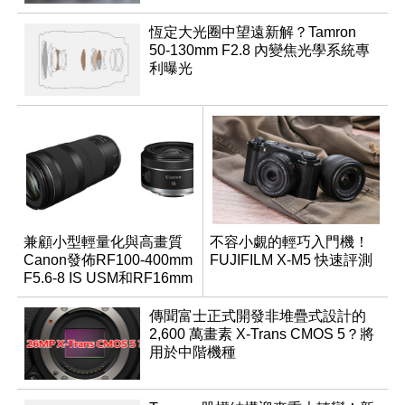
恆定大光圈中望遠新解？Tamron
50-130mm F2.8 內變焦光學系統專
利曝光
兼顧小型輕量化與高畫質
不容小覷的輕巧入門機！
Canon發佈RF100-400mm
FUJIFILM X-M5 快速評測
F5.6-8 IS USM和RF16mm
F2.8 STM
傳聞富士正式開發非堆疊式設計的
2,600 萬畫素 X-Trans CMOS 5？將
用於中階機種