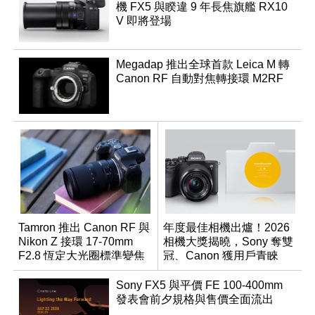
機 FX5 與睽違 9 年長焦旗艦 RX10
V 即將登場
Megadap 推出全球首款 Leica M 轉
Canon RF 自動對焦轉接環 M2RF
Tamron 推出 Canon RF 與
年度最佳相機出爐！2026
Nikon Z 接環 17-70mm
相機大獎揭曉，Sony 奪雙
F2.8 恆定大光圈標準變焦
冠、Canon 獲用戶青睞
鏡
Sony FX5 與平價 FE 100-400mm
發表會前夕規格與售價全面流出