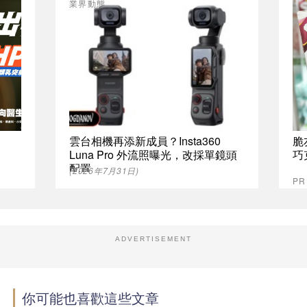
業界動態
雲台相機再添新成員？Insta360
脆
Luna Pro 外流照曝光，改採單鏡頭
巧
配置
(2026年7月31日)
P
ADVERTISEMENT
你可能也喜歡這些文章