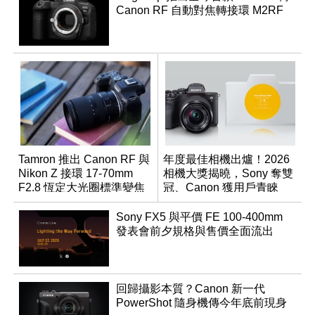
Canon RF 自動對焦轉接環 M2RF
Tamron 推出 Canon RF 與
年度最佳相機出爐！2026
Nikon Z 接環 17-70mm
相機大獎揭曉，Sony 奪雙
F2.8 恆定大光圈標準變焦
冠、Canon 獲用戶青睞
鏡
Sony FX5 與平價 FE 100-400mm
發表會前夕規格與售價全面流出
回歸攝影本質？Canon 新一代
PowerShot 隨身機傳今年底前現身