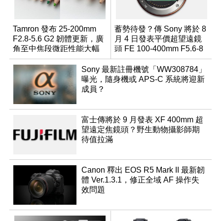
Tamron 發布 25-200mm
蓄勢待發？傳 Sony 將於 8
F2.8-5.6 G2 韌體更新，廣
月 4 日發表平價超望遠鏡
角至中焦段微距性能大幅
頭 FE 100-400mm F5.6-8
升級
Sony 最新註冊機號「WW308784」
曝光，隨身機或 APS-C 系統將迎新
成員？
富士傳將於 9 月發表 XF 400mm 超
望遠定焦鏡頭？野生動物攝影師期
待值拉滿
Canon 釋出 EOS R5 Mark II 最新韌
體 Ver.1.3.1，修正全域 AF 操作失
效問題