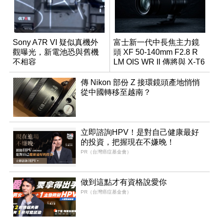
Sony A7R VI 疑似真機外
富士新一代中長焦主力鏡
觀曝光，新電池恐與舊機
頭 XF 50-140mm F2.8 R
不相容
LM OIS WR II 傳將與 X-T6
同步亮相
傳 Nikon 部份 Z 接環鏡頭產地悄悄
從中國轉移至越南？
立即諮詢HPV！是對自己健康最好
的投資，把握現在不嫌晚！
PR（台灣癌症基金會）
做到這點才有資格說愛你
PR（台灣癌症基金會）