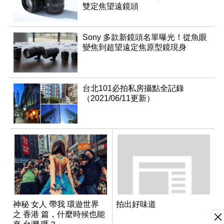
雙定焦望遠鏡頭
Sony 多款新鏡頭名單曝光！從魚眼
變焦到超望遠定焦原型鏡現身
台北101必拍私房攝點全記錄
（2021/06/11更新）
神秘 女人 帶我 環遊世界
拍出好味道
之 香港 篇，什麼時候也能