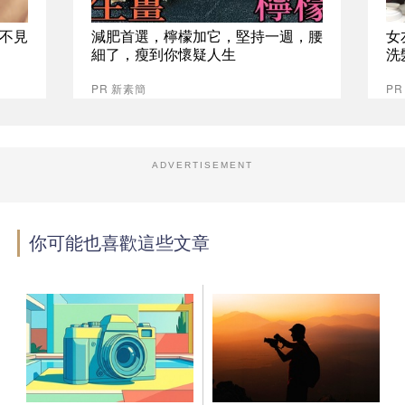
不見
減肥首選，檸檬加它，堅持一週，腰
女
細了，瘦到你懷疑人生
洗
PR 新素簡
P
ADVERTISEMENT
你可能也喜歡這些文章