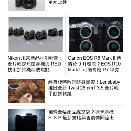
單元上身
Nikon 未來新品推測藍圖：
Canon EOS R8 Mark II 傳
全片幅定焦隨身機與 RED
將於 9 月發表？EOS R10
技術加持機種成焦點
Mark II 可能會較 R7 率先
推出
經典旋轉散景隨身攜帶！Lensbaby
推出全新 Twist 28mm F3.5 全片幅
手動餅乾鏡
補齊全幅產品線空缺？徠卡新機
SL3-P 最新規格與售價傳聞流出