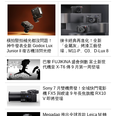
橫拍豎拍補光都沒問題！
徠卡經典再進化！全新
神牛發表全新 Godox Lux
「金屬灰」烤漆工藝登
Junior II 復古機頂閃光燈
場，M11-P、Q3、D-Lux 8
領銜換裝
巴黎 FUJIKINA 盛會倒數 富士新世
代機皇 X-T6 傳 9 月第一周登場
Sony 7 月雙機齊發！全域快門電影
機 FX5 與睽違 9 年長焦旗艦 RX10
V 即將登場
Megadap 推出全球首款 Leica M 轉