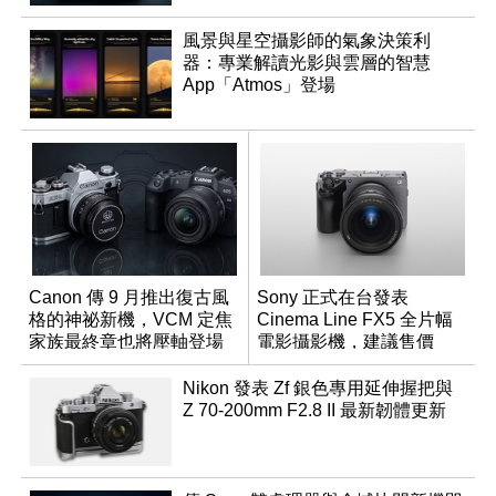
風景與星空攝影師的氣象決策利
器：專業解讀光影與雲層的智慧
App「Atmos」登場
Canon 傳 9 月推出復古風
Sony 正式在台發表
格的神祕新機，VCM 定焦
Cinema Line FX5 全片幅
家族最終章也將壓軸登場
電影攝影機，建議售價
NT$144,980
Nikon 發表 Zf 銀色專用延伸握把與
Z 70-200mm F2.8 II 最新韌體更新