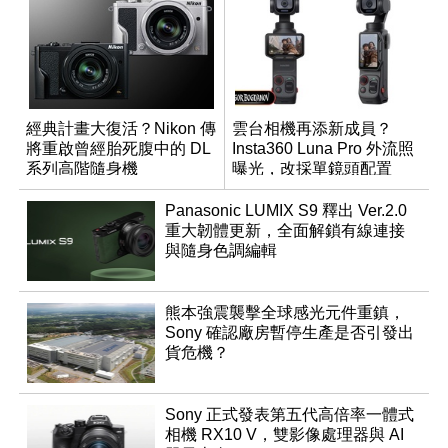
經典計畫大復活？Nikon 傳
雲台相機再添新成員？
將重啟曾經胎死腹中的 DL
Insta360 Luna Pro 外流照
系列高階隨身機
曝光，改採單鏡頭配置
Panasonic LUMIX S9 釋出 Ver.2.0
重大韌體更新，全面解鎖有線連接
與隨身色調編輯
熊本強震襲擊全球感光元件重鎮，
Sony 確認廠房暫停生產是否引發出
貨危機？
Sony 正式發表第五代高倍率一體式
相機 RX10 V，雙影像處理器與 AI