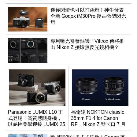
迷你閃燈也可以打跳燈！神牛發表
全新 Godox iM30Pro 復古微型閃光
燈
專利曝光引發熱議！Viltrox 傳將推
出 Nikon Z 接環無反光鏡相機？
Panasonic LUMIX L10 正
福倫達 NOKTON classic
式登場！高質感隨身機，
35mm F1.4 for Canon
以感性美學迎接 LUMIX 25
RF、Nikon Z 雙卡口 7 月
週年
同步登台