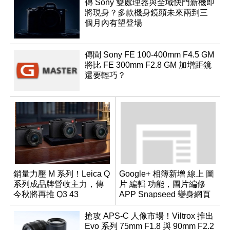
傳 Sony 雙處理器與全域快門新機即
將現身？多款機身鏡頭未來兩到三
個月內有望登場
傳聞 Sony FE 100-400mm F4.5 GM
將比 FE 300mm F2.8 GM 加增距鏡
還要輕巧？
銷量力壓 M 系列！Leica Q
Google+ 相簿新增 線上 圖
系列成品牌營收主力，傳
片 編輯 功能，圖片編修
今秋將再推 Q3 43
APP Snapseed 變身網頁
Monochrom
版
搶攻 APS-C 人像市場！Viltrox 推出
Evo 系列 75mm F1.8 與 90mm F2.2