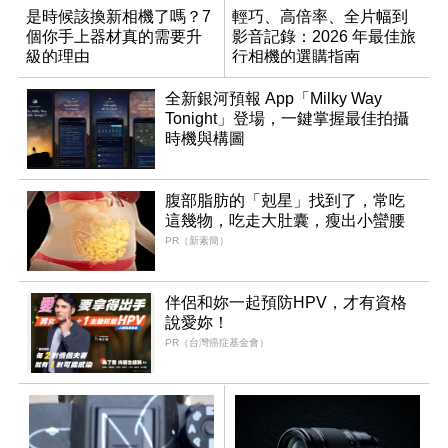
是時候該換新相機了嗎？7
輕巧、高倍率、全片幅到
個你手上器材真的需要升
影音記錄：2026 年最佳旅
級的理由
行相機的選購指南
全新銀河預報 App「Milky Way
Tonight」登場，一鍵掌握最佳拍攝
時機與構圖
腹部脂肪的「剋星」找到了，常吃
這幾物，吃走大肚囊，瘦出小蠻腰
PR（新素簡）
伴侶和妳一起預防HPV，才有資格
說愛妳！
PR（台灣癌症基金會）