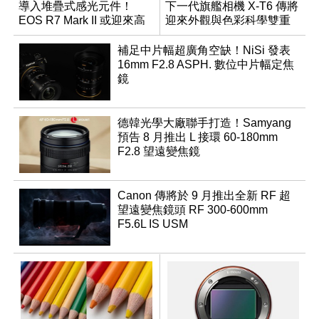
導入堆疊式感光元件！
下一代旗艦相機 X-T6 傳將
EOS R7 Mark II 或迎來高
迎來外觀與色彩科學雙重
速讀出升級
優化
補足中片幅超廣角空缺！NiSi 發表
16mm F2.8 ASPH. 數位中片幅定焦
鏡
德韓光學大廠聯手打造！Samyang
預告 8 月推出 L 接環 60-180mm
F2.8 望遠變焦鏡
Canon 傳將於 9 月推出全新 RF 超
望遠變焦鏡頭 RF 300-600mm
F5.6L IS USM