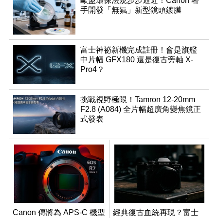
歐盟環保法規步步逼近！Canon 著
手開發「無氟」新型鏡頭鍍膜
富士神祕新機完成註冊！會是旗艦
中片幅 GFX180 還是復古旁軸 X-
Pro4？
挑戰視野極限！Tamron 12-20mm
F2.8 (A084) 全片幅超廣角變焦鏡正
式發表
Canon 傳將為 APS-C 機型
經典復古血統再現？富士