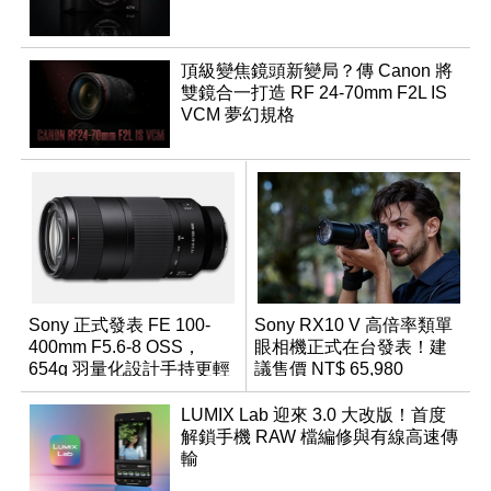
頂級變焦鏡頭新變局？傳 Canon 將
雙鏡合一打造 RF 24-70mm F2L IS
VCM 夢幻規格
Sony 正式發表 FE 100-
Sony RX10 V 高倍率類單
400mm F5.6-8 OSS，
眼相機正式在台發表！建
654g 羽量化設計手持更輕
議售價 NT$ 65,980
鬆
LUMIX Lab 迎來 3.0 大改版！首度
解鎖手機 RAW 檔編修與有線高速傳
輸