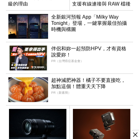
級的理由
支援有線連接與 RAW 檔後
製
全新銀河預報 App「Milky Way
Tonight」登場，一鍵掌握最佳拍攝
時機與構圖
伴侶和妳一起預防HPV，才有資格
說愛妳！
PR（台灣癌症基金會）
超神減肥神器！橘子不要直接吃，
加點這個！體重天天下降
PR（新素簡）