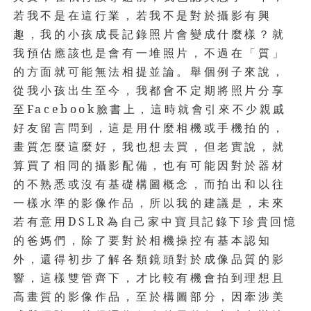
若我不是在這行業，若我不是對於攝影有興
趣，我的小孩成長記錄照片會變成什麼樣？就
我預估應該也是會有一堆照片，不過在「質」
的方面就可能無法相提並論。舉個例子來說，
從我小孩出生至今，我都會不定期將照片分享
至
Facebook
臉書上，這時就會引來不少親戚
好友留言問到，這是用什麼相機或手機拍的，
畫質怎麼這麼好，我也想去買，但老實說，就
算買了相同的攝影配備，也有可能因對於器材
的不熟悉或沒有基礎構圖概念，而拍出和以往
一樣水準的影像作品，所以我的建議是，未來
若有意用
DSLR
為自己家中寶貝記錄下珍貴回憶
的爸媽們，除了要對於相機操控有基本認知
外，還得初步了解各類鏡頭對於成像品質的影
響，這樣雙管齊下，才比較有機會拍到理想且
高畫質的影像作品，至於構圖部分，因牽涉美