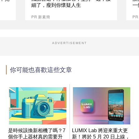
細了，瘦到你懷疑人生
一
PR 新素簡
PR
ADVERTISEMENT
你可能也喜歡這些文章
是時候該換新相機了嗎？7
LUMIX Lab 將迎來重大更
個你手上器材真的需要升
新！將於 5 月 20 日上線，