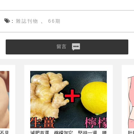
雜誌刊物
66期
、
留言
不見
減肥首選，檸檬加它，堅持一週，腰
肚