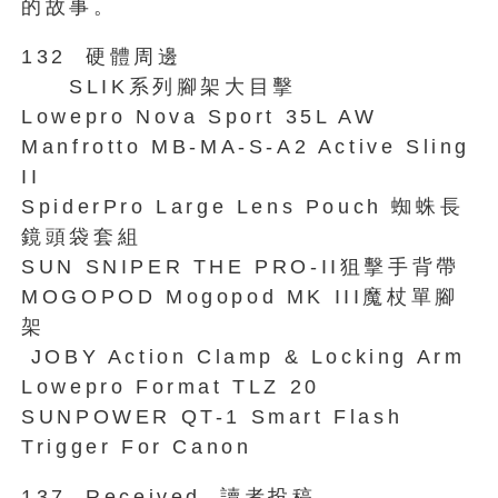
的故事。
132 硬體周邊
SLIK系列腳架大目擊
Lowepro Nova Sport 35L AW
Manfrotto MB-MA-S-A2 Active Sling
II
SpiderPro Large Lens Pouch 蜘蛛長
鏡頭袋套組
SUN SNIPER THE PRO-II狙擊手背帶
MOGOPOD Mogopod MK III魔杖單腳
架
JOBY Action Clamp & Locking Arm
Lowepro Format TLZ 20
SUNPOWER QT-1 Smart Flash
Trigger For Canon
137 Received 讀者投稿