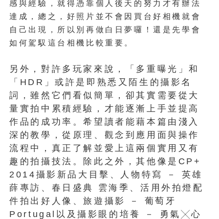
感與經驗，就得憑靠個人後天的努力才有辦法
達成，總之，好照片並不會因買台好相機就會
自己出現，所以別再做白日夢囉！還是先學會
如何駕馭這台相機比較重要。
另外，對許多玩家來說，「多重曝光」和
「HDR」或許是即熟悉又陌生的攝影名
詞，雖然它們看似簡單，卻其實需要從大
量實拍中累積經驗，才能逐漸上手並提高
作品的成功率。希望讀者能藉本篇由淺入
深的教學，從原理、觀念到應用面與操作
流程中，真正了解並愛上這兩個實用又有
趣的拍攝技法。除此之外，其他像是CP+
2014攝影新品大目擊、人物特寫 － 英雄
薛專訪、春日盛典 雲海季、活用外拍燈配
件拍出好人像、旅遊攝影 － 葡萄牙
Portugal以及攝影眼的培養 － 勇氣╳心