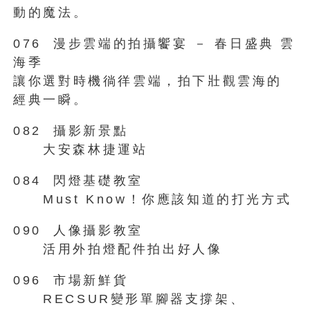
動的魔法。
076 漫步雲端的拍攝饗宴 － 春日盛典 雲
海季
讓你選對時機徜徉雲端，拍下壯觀雲海的
經典一瞬。
082 攝影新景點
大安森林捷運站
084 閃燈基礎教室
Must Know！你應該知道的打光方式
090 人像攝影教室
活用外拍燈配件拍出好人像
096 市場新鮮貨
RECSUR變形單腳器支撐架、