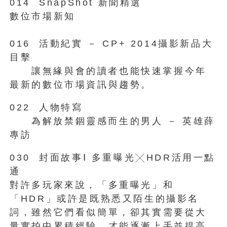
014 SnapShot 新聞精選
數位市場新知
016 活動紀實 － CP+ 2014攝影新品大
目擊
讓無緣與會的讀者也能快速掌握今年
最新的數位市場資訊與趨勢。
022 人物特寫
為解放禁錮靈感而生的男人 － 英雄薛
專訪
030 封面故事Ⅰ 多重曝光╳HDR活用一點
通
對許多玩家來說，「多重曝光」和
「HDR」或許是既熟悉又陌生的攝影名
詞，雖然它們看似簡單，卻其實需要從大
量實拍中累積經驗，才能逐漸上手並提高