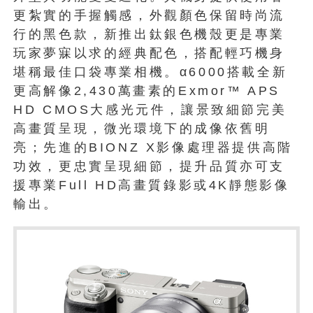
更紮實的手握觸感，外觀顏色保留時尚流
行的黑色款，新推出鈦銀色機殼更是專業
玩家夢寐以求的經典配色，搭配輕巧機身
堪稱最佳口袋專業相機。α6000搭載全新
更高解像2,430萬畫素的Exmor™ APS
HD CMOS大感光元件，讓景致細節完美
高畫質呈現，微光環境下的成像依舊明
亮；先進的BIONZ X影像處理器提供高階
功效，更忠實呈現細節，提升品質亦可支
援專業Full HD高畫質錄影或4K靜態影像
輸出。