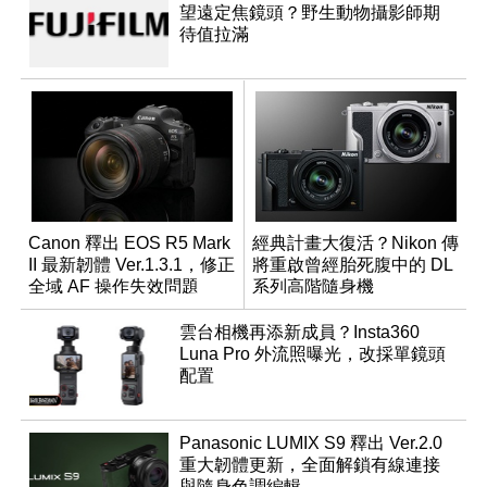
望遠定焦鏡頭？野生動物攝影師期
待值拉滿
Canon 釋出 EOS R5 Mark
經典計畫大復活？Nikon 傳
II 最新韌體 Ver.1.3.1，修正
將重啟曾經胎死腹中的 DL
全域 AF 操作失效問題
系列高階隨身機
雲台相機再添新成員？Insta360
Luna Pro 外流照曝光，改採單鏡頭
配置
Panasonic LUMIX S9 釋出 Ver.2.0
重大韌體更新，全面解鎖有線連接
與隨身色調編輯