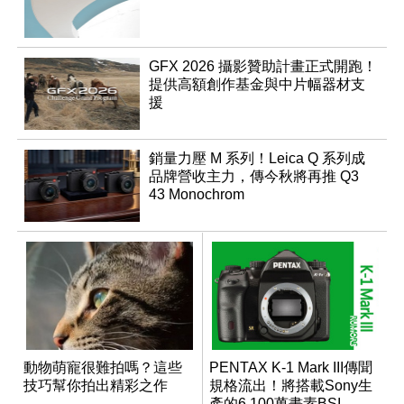
GFX 2026 攝影贊助計畫正式開跑！
提供高額創作基金與中片幅器材支
援
銷量力壓 M 系列！Leica Q 系列成
品牌營收主力，傳今秋將再推 Q3
43 Monochrom
動物萌寵很難拍嗎？這些
PENTAX K-1 Mark III傳聞
技巧幫你拍出精彩之作
規格流出！將搭載Sony生
產的6,100萬畫素BSI