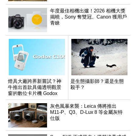
年度最佳相機出爐！2026 相機大獎
揭曉，Sony 奪雙冠、Canon 獲用戶
青睞
燈具大廠跨界新嘗試？神
是生態攝影師？還是生態
牛推出首款具備透明觀景
殺手？
窗的數位卡片機 Godox
C100
灰色風暴來襲：Leica 傳將推出
M11-P、Q3、D-Lux 8 等金屬灰特
仕版