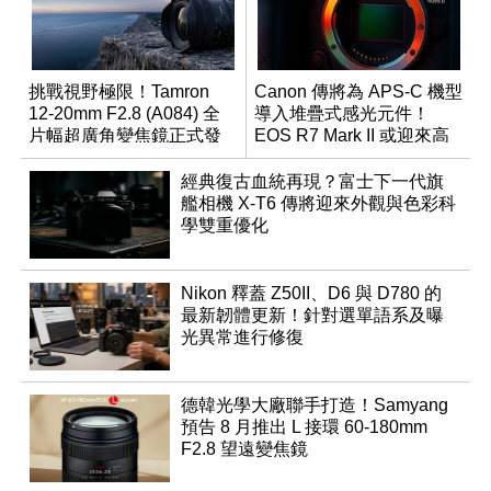
挑戰視野極限！Tamron
Canon 傳將為 APS-C 機型
12-20mm F2.8 (A084) 全
導入堆疊式感光元件！
片幅超廣角變焦鏡正式發
EOS R7 Mark II 或迎來高
表
速讀出升級
經典復古血統再現？富士下一代旗
艦相機 X-T6 傳將迎來外觀與色彩科
學雙重優化
Nikon 釋蓋 Z50II、D6 與 D780 的
最新韌體更新！針對選單語系及曝
光異常進行修復
德韓光學大廠聯手打造！Samyang
預告 8 月推出 L 接環 60-180mm
F2.8 望遠變焦鏡