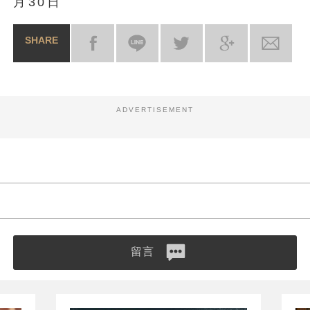
月30日
SHARE
ADVERTISEMENT
留言