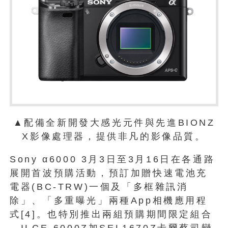
▲配備全新開發大感光元件與先進BIONZ
X影像處理器，提供非凡的影像品質。
Sony α6000 3月3日至3月16日在各通路
展開首波預購活動，預訂加贈快速電池充
電器(BC-TRW)一個及「多框雜訊消
除」、「多重曝光」兩種App相機應用程
式[4]。也特別推出兩組預購期間限定組合
—ILCE-6000Z加SEL1670Z卡爾蔡司變