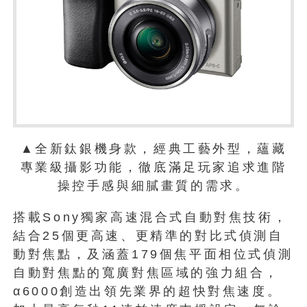
▲全新鈦銀機身款，經典工藝外型，蘊藏
專業級攝影功能，徹底滿足玩家追求進階
操控手感與細膩畫質的需求。
搭載Sony獨家高速混合式自動對焦技術，
結合25個更高速、更精準的對比式偵測自
動對焦點，及涵蓋179個焦平面相位式偵測
自動對焦點的寬廣對焦區域的強力組合，
α6000創造出領先業界的超快對焦速度。