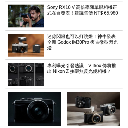
幻規格
鬆
Sony RX10 V 高倍率類單眼相機正
式在台發表！建議售價 NT$ 65,980
迷你閃燈也可以打跳燈！神牛發表
全新 Godox iM30Pro 復古微型閃光
燈
專利曝光引發熱議！Viltrox 傳將推
出 Nikon Z 接環無反光鏡相機？