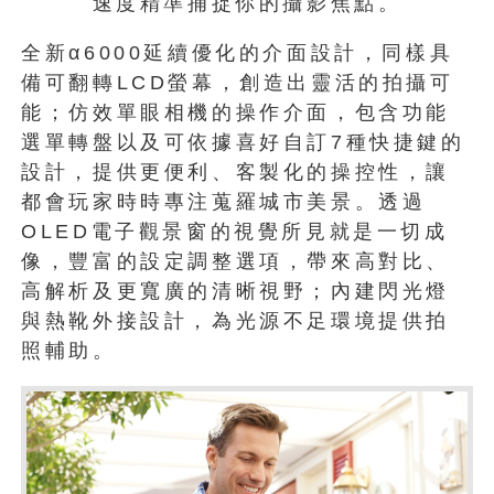
速度精準捕捉你的攝影焦點。
全新α6000延續優化的介面設計，同樣具
備可翻轉LCD螢幕，創造出靈活的拍攝可
能；仿效單眼相機的操作介面，包含功能
選單轉盤以及可依據喜好自訂7種快捷鍵的
設計，提供更便利、客製化的操控性，讓
都會玩家時時專注蒐羅城市美景。透過
OLED電子觀景窗的視覺所見就是一切成
像，豐富的設定調整選項，帶來高對比、
高解析及更寬廣的清晰視野；內建閃光燈
與熱靴外接設計，為光源不足環境提供拍
照輔助。