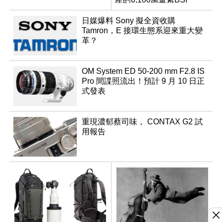
CMOS？
日媒爆料 Sony 擬全資收購
Tamron，E 接環生態系迎來重大變
革？
OM System ED 50-200 mm F2.8 IS
Pro 間諜照流出！預計 9 月 10 日正
式發表
重現濃郁蔡司味， CONTAX G2 試
用報告