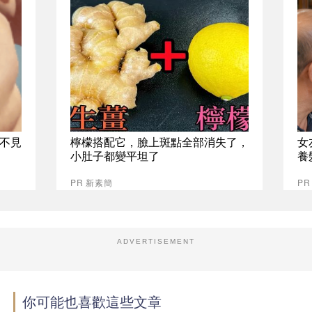
不見
檸檬搭配它，臉上斑點全部消失了，
女
小肚子都變平坦了
養
PR 新素簡
P
ADVERTISEMENT
你可能也喜歡這些文章