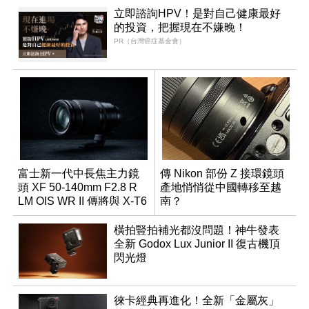
立即諮詢HPV！是對自己健康最好
的投資，把握現在不嫌晚！
PR（台灣癌症基金會）
富士新一代中長焦主力鏡
傳 Nikon 部份 Z 接環鏡頭
頭 XF 50-140mm F2.8 R
產地悄悄從中國轉移至越
LM OIS WR II 傳將與 X-T6
南？
同步亮相
橫拍豎拍補光都沒問題！神牛發表
全新 Godox Lux Junior II 復古機頂
閃光燈
徠卡經典再進化！全新「金屬灰」