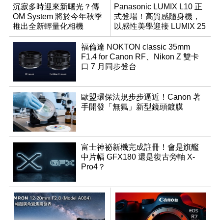
沉寂多時迎來新曙光？傳
Panasonic LUMIX L10 正
OM System 將於今年秋季
式登場！高質感隨身機，
推出全新輕量化相機
以感性美學迎接 LUMIX 25
週年
福倫達 NOKTON classic 35mm
F1.4 for Canon RF、Nikon Z 雙卡
口 7 月同步登台
歐盟環保法規步步逼近！Canon 著
手開發「無氟」新型鏡頭鍍膜
富士神祕新機完成註冊！會是旗艦
中片幅 GFX180 還是復古旁軸 X-
Pro4？