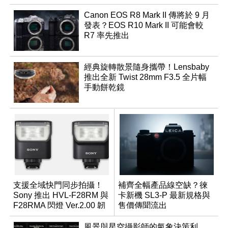
Canon EOS R8 Mark II 傳將於 9 月
發表？EOS R10 Mark II 可能會較
R7 率先推出
經典旋轉散景隨身攜帶！Lensbaby
推出全新 Twist 28mm F3.5 全片幅
手動餅乾鏡
支援全域快門同步拍攝！
補齊全幅產品線空缺？徠
Sony 推出 HVL-F28RM 與
卡新機 SL3-P 最新規格與
F28RMA 閃燈 Ver.2.00 韌
售價傳聞流出
體
風景與星空攝影師的氣象決策利