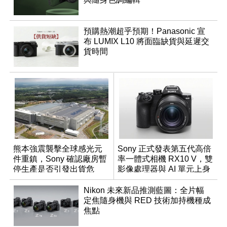
預購熱潮超乎預期！Panasonic 宣
布 LUMIX L10 將面臨缺貨與延遲交
貨時間
熊本強震襲擊全球感光元
Sony 正式發表第五代高倍
件重鎮，Sony 確認廠房暫
率一體式相機 RX10 V，雙
停生產是否引發出貨危
影像處理器與 AI 單元上身
機？
Nikon 未來新品推測藍圖：全片幅
定焦隨身機與 RED 技術加持機種成
焦點