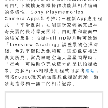
可自行下載擴充相機操作功能與相片編輯
的多樣性。Sony Playmemories
Camera Apps即將推出三種新App應用程
式：「平滑反射」功能讓玩家輕易完成神
奇美麗的長時曝光照片，自動柔和畫面中
的強光反射；拍攝Full HD影片時可透過
「Liveview Grading」調整景物色澤深
淺、色彩平衡以及飽和度，讓影像更接近
真實所見；當萬里晴空滿天星星閃爍時，
「星軌」可協助你完成驚奇的星軌拍攝效
果。更多Apps相機應用程式可參考
，
網站
開拓α6000玩家的無限想像攝影經驗，激
發創造最獨一無二的相片記錄。