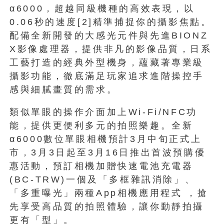
α6000，超越同級機種的高效表現，以
0.06秒的速度[2]精準捕捉你的攝影焦點。
配備全新開發的大感光元件與先進BIONZ
X影像處理器，提供非凡的影像品質，日系
工藝打造的經典外型機身，蘊藏著專業級
攝影功能，徹底滿足玩家追求進階操控手
感與細膩畫質的需求。
類似單眼的操作介面加上Wi-Fi/NFC功
能，提供更便利多元的拍照樂趣。全新
α6000數位單眼相機預計3月中旬正式上
市，3月3日起至3月16日推出首波預購優
惠活動，預訂相機加贈快速電池充電器
(BC-TRW)一個及「多框雜訊消除」、
「多重曝光」兩種App相機應用程式 ，搶
先享受高品質的拍照體驗，讓你動靜拍攝
更有「型」。