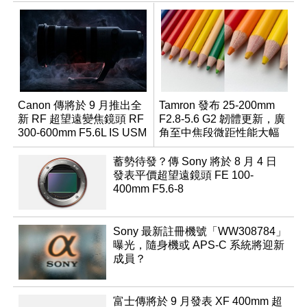
Canon 傳將於 9 月推出全
Tamron 發布 25-200mm
新 RF 超望遠變焦鏡頭 RF
F2.8-5.6 G2 韌體更新，廣
300-600mm F5.6L IS USM
角至中焦段微距性能大幅
升級
蓄勢待發？傳 Sony 將於 8 月 4 日
發表平價超望遠鏡頭 FE 100-
400mm F5.6-8
Sony 最新註冊機號「WW308784」
曝光，隨身機或 APS-C 系統將迎新
成員？
富士傳將於 9 月發表 XF 400mm 超