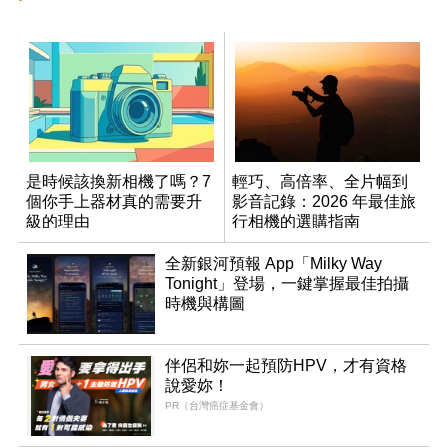
是時候該換新相機了嗎？7
輕巧、高倍率、全片幅到
個你手上器材真的需要升
影音記錄：2026 年最佳旅
級的理由
行相機的選購指南
全新銀河預報 App「Milky Way
Tonight」登場，一鍵掌握最佳拍攝
時機與構圖
伴侶和妳一起預防HPV，才有資格
說愛妳！
PR（台灣癌症基金會）