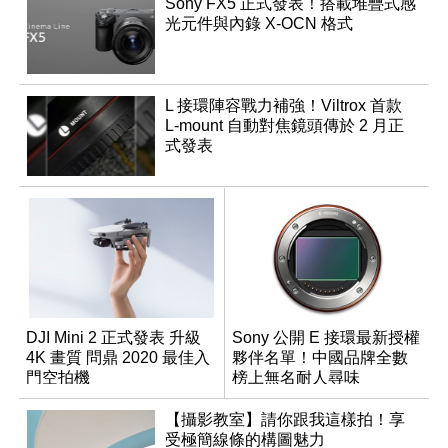
Sony FX5 正式發表！搭載堆疊式感
光元件與內錄 X-OCN 格式
L 接環陣容戰力補強！Viltrox 首款
L-mount 自動對焦鏡頭傳於 2 月正
式發表
DJI Mini 2 正式發表 升級
Sony 公開 E 接環最新授權
4K 畫質 問鼎 2020 最佳入
夥伴名單！中國品牌全數
門空拍機
榜上無名耐人尋味
【攝影教室】請你跟我這樣拍！享
受極簡線條的構圖魅力