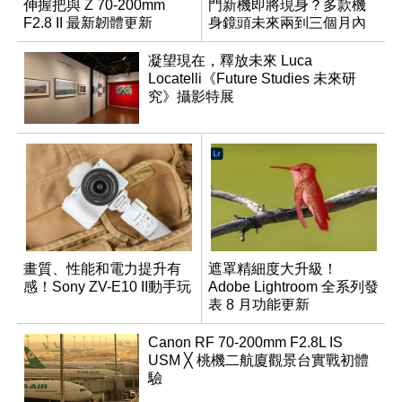
伸握把與 Z 70-200mm
門新機即將現身？多款機
F2.8 II 最新韌體更新
身鏡頭未來兩到三個月內
有望登場
凝望現在，釋放未來 Luca
Locatelli《Future Studies 未來研
究》攝影特展
畫質、性能和電力提升有
遮罩精細度大升級！
感！Sony ZV-E10 II動手玩
Adobe Lightroom 全系列發
表 8 月功能更新
Canon RF 70-200mm F2.8L IS
USM ╳ 桃機二航廈觀景台實戰初體
驗