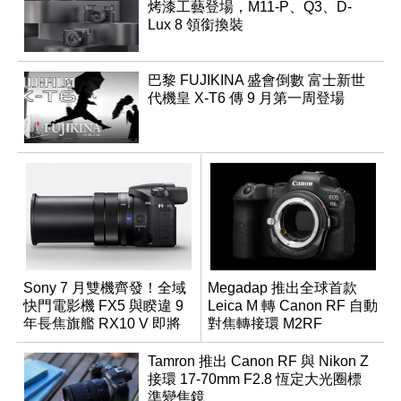
烤漆工藝登場，M11-P、Q3、D-
Lux 8 領銜換裝
巴黎 FUJIKINA 盛會倒數 富士新世
代機皇 X-T6 傳 9 月第一周登場
Sony 7 月雙機齊發！全域
Megadap 推出全球首款
快門電影機 FX5 與睽違 9
Leica M 轉 Canon RF 自動
年長焦旗艦 RX10 V 即將
對焦轉接環 M2RF
登場
Tamron 推出 Canon RF 與 Nikon Z
接環 17-70mm F2.8 恆定大光圈標
準變焦鏡