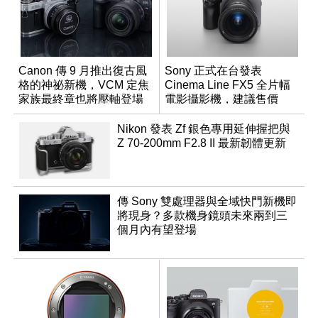
Canon 傳 9 月推出復古風
Sony 正式在台發表
格的神祕新機，VCM 定焦
Cinema Line FX5 全片幅
家族最終章也將壓軸登場
電影攝影機，建議售價
NT$144,980
Nikon 發表 Zf 銀色專用延伸握把與
Z 70-200mm F2.8 II 最新韌體更新
傳 Sony 雙處理器與全域快門新機即
將現身？多款機身鏡頭未來兩到三
個月內有望登場