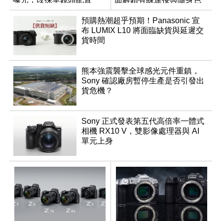
調編輯
預購熱潮超乎預期！Panasonic 宣
布 LUMIX L10 將面臨缺貨與延遲交
貨時間
熊本強震襲擊全球感光元件重鎮，
Sony 確認廠房暫停生產是否引發出
貨危機？
Sony 正式發表第五代高倍率一體式
相機 RX10 V，雙影像處理器與 AI
單元上身