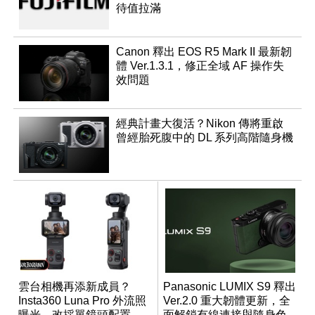
待值拉滿
Canon 釋出 EOS R5 Mark II 最新韌
體 Ver.1.3.1，修正全域 AF 操作失
效問題
經典計畫大復活？Nikon 傳將重啟
曾經胎死腹中的 DL 系列高階隨身機
雲台相機再添新成員？
Panasonic LUMIX S9 釋出
Insta360 Luna Pro 外流照
Ver.2.0 重大韌體更新，全
曝光，改採單鏡頭配置
面解鎖有線連接與隨身色