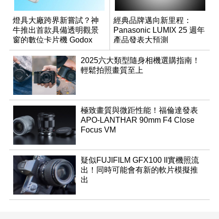
燈具大廠跨界新嘗試？神
經典品牌邁向新里程：
牛推出首款具備透明觀景
Panasonic LUMIX 25 週年
窗的數位卡片機 Godox
產品發表大預測
C100
2025六大類型隨身相機選購指南！
輕鬆拍照畫質至上
極致畫質與微距性能！福倫達發表
APO-LANTHAR 90mm F4 Close
Focus VM
疑似FUJIFILM GFX100 II實機照流
出！同時可能會有新的軟片模擬推
出