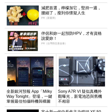
減肥首選，檸檬加它，堅持一週，
腰細了，瘦到你懷疑人生
PR（新素簡）
伴侶和妳一起預防HPV，才有資格
說愛妳！
PR（台灣癌症基金會）
全新銀河預報 App「Milky
Sony A7R VI 疑似真機外
Way Tonight」登場，一鍵
觀曝光，新電池恐與舊機
掌握最佳拍攝時機與構圖
不相容
富士新一代中長焦主力鏡頭 XF 50-