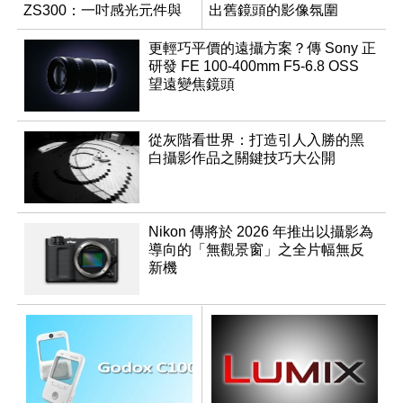
ZS300：一吋感光元件與
出舊鏡頭的影像氛圍
15 倍光學變焦
更輕巧平價的遠攝方案？傳 Sony 正
研發 FE 100-400mm F5-6.8 OSS
望遠變焦鏡頭
從灰階看世界：打造引人入勝的黑
白攝影作品之關鍵技巧大公開
Nikon 傳將於 2026 年推出以攝影為
導向的「無觀景窗」之全片幅無反
新機