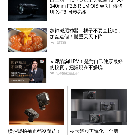
140mm F2.8 R LM OIS WR II 傳將
與 X-T6 同步亮相
超神減肥神器！橘子不要直接吃，
加點這個！體重天天下降
PR（新素簡）
立即諮詢HPV！是對自己健康最好
的投資，把握現在不嫌晚！
PR（台灣癌症基金會）
橫拍豎拍補光都沒問題！
徠卡經典再進化！全新