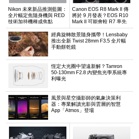
Nikon 未來新品推測藍圖：
Canon EOS R8 Mark II 傳
全片幅定焦隨身機與 RED
將於 9 月發表？EOS R10
技術加持機種成焦點
Mark II 可能會較 R7 率先
推出
經典旋轉散景隨身攜帶！Lensbaby
推出全新 Twist 28mm F3.5 全片幅
手動餅乾鏡
恆定大光圈中望遠新解？Tamron
50-130mm F2.8 內變焦光學系統專
利曝光
風景與星空攝影師的氣象決策利
器：專業解讀光影與雲層的智慧
App「Atmos」登場