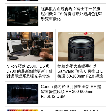
經典復古血統再現？富士下一代旗
艦相機 X-T6 傳將迎來外觀與色彩科
學雙重優化
Nikon 釋蓋 Z50II、D6 與
德韓光學大廠聯手打造！
D780 的最新韌體更新！針
Samyang 預告 8 月推出 L
對選單語系及曝光異常進
接環 60-180mm F2.8 望遠
行修復
變焦鏡
Canon 傳將於 9 月推出全新 RF 超
望遠變焦鏡頭 RF 300-600mm
F5.6L IS USM