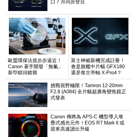
口 7 月同步登台
歐盟環保法規步步逼近！
富士神祕新機完成註冊！
Canon 著手開發「無氟」
會是旗艦中片幅 GFX180
新型鏡頭鍍膜
還是復古旁軸 X-Pro4？
挑戰視野極限！Tamron 12-20mm
F2.8 (A084) 全片幅超廣角變焦鏡正
式發表
Canon 傳將為 APS-C 機型導入堆
疊式感光元件！EOS R7 Mark II 或
迎來高速讀出升級