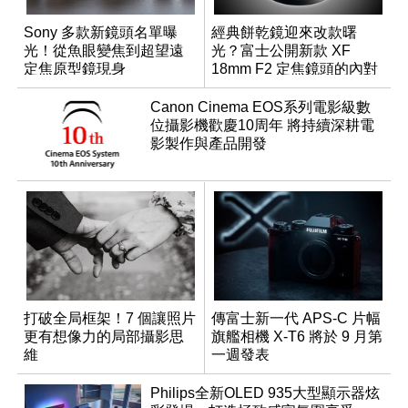
Sony 多款新鏡頭名單曝
經典餅乾鏡迎來改款曙
光！從魚眼變焦到超望遠
光？富士公開新款 XF
定焦原型鏡現身
18mm F2 定焦鏡頭的內對
焦專利
Canon Cinema EOS系列電影級數
位攝影機歡慶10周年 將持續深耕電
影製作與產品開發
打破全局框架！7 個讓照片
傳富士新一代 APS-C 片幅
更有想像力的局部攝影思
旗艦相機 X-T6 將於 9 月第
維
一週發表
Philips全新OLED 935大型顯示器炫