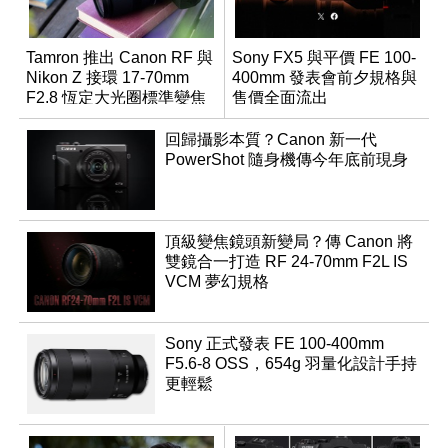
Tamron 推出 Canon RF 與
Sony FX5 與平價 FE 100-
Nikon Z 接環 17-70mm
400mm 發表會前夕規格與
F2.8 恆定大光圈標準變焦
售價全面流出
鏡
回歸攝影本質？Canon 新一代
PowerShot 隨身機傳今年底前現身
頂級變焦鏡頭新變局？傳 Canon 將
雙鏡合一打造 RF 24-70mm F2L IS
VCM 夢幻規格
Sony 正式發表 FE 100-400mm
F5.6-8 OSS，654g 羽量化設計手持
更輕鬆