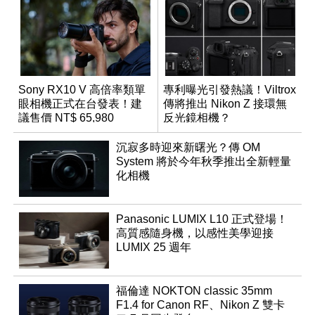
Sony RX10 V 高倍率類單
專利曝光引發熱議！Viltrox
眼相機正式在台發表！建
傳將推出 Nikon Z 接環無
議售價 NT$ 65,980
反光鏡相機？
沉寂多時迎來新曙光？傳 OM
System 將於今年秋季推出全新輕量
化相機
Panasonic LUMIX L10 正式登場！
高質感隨身機，以感性美學迎接
LUMIX 25 週年
福倫達 NOKTON classic 35mm
F1.4 for Canon RF、Nikon Z 雙卡