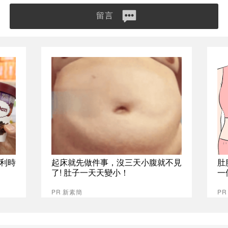
留言
比利時
起床就先做件事，沒三天小腹就不見
肚
了! 肚子一天天變小！
一
PR 新素簡
PR