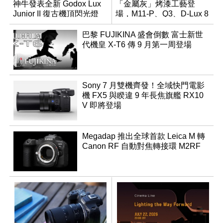
神牛發表全新 Godox Lux
「金屬灰」烤漆工藝登
Junior II 復古機頂閃光燈
場，M11-P、Q3、D-Lux 8
領銜換裝
巴黎 FUJIKINA 盛會倒數 富士新世
代機皇 X-T6 傳 9 月第一周登場
Sony 7 月雙機齊發！全域快門電影
機 FX5 與睽違 9 年長焦旗艦 RX10
V 即將登場
Megadap 推出全球首款 Leica M 轉
Canon RF 自動對焦轉接環 M2RF