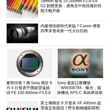
Tamron 發布 25-200mm F2.8-5.6
G2 韌體更新，廣角至中焦段微距性
能大幅升級
內建增倍鏡時代來臨？Canon 傳第
四季末發表新一代大白巨砲
蓄勢待發？傳 Sony 將於 8
Sony 最新註冊機號
月 4 日發表平價超望遠鏡
「WW308784」曝光，隨
頭 FE 100-400mm F5.6-8
身機或 APS-C 系統將迎新
成員？
富士傳將於 9 月發表 XF 400mm 超
望遠定焦鏡頭？野生動物攝影師期