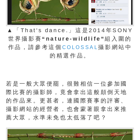
▲「That's dance.」這是2014年SONY
世界攝影賽
“nature-wildlife”
組入圍的
作品，請參考這個
攝影網站中
COLOSSAL
的精選作品。
若是一般大眾便罷，很難相信一位參加國
際比賽的攝影師，竟會拿出這般顛倒天地
的作品來。更甚者，連國際賽事的評審、
攝影網站的經營者，也會蒙著眼拿出來推
薦大眾，水準未免也太低落了吧？