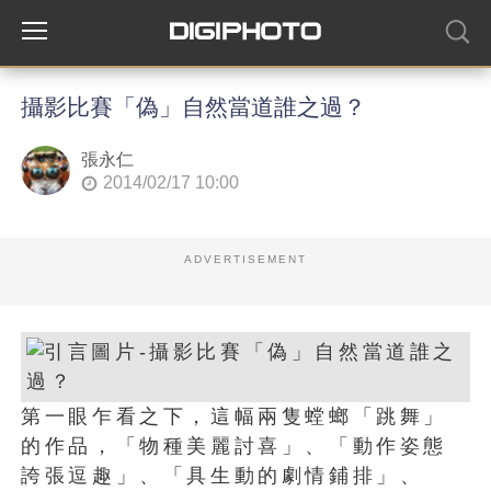
攝影比賽「偽」自然當道誰之過？
張永仁
2014/02/17 10:00
ADVERTISEMENT
第一眼乍看之下，這幅兩隻螳螂「跳舞」
的作品，「物種美麗討喜」、「動作姿態
誇張逗趣」、「具生動的劇情鋪排」、