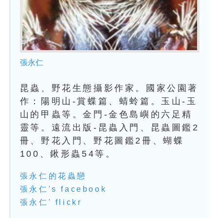
張永仁
昆蟲、野花生態攝影作家。國家公園著
作：陽明山-賞蝶篇、蜻蛉篇。玉山-玉
山的甲蟲等。金門-金色島嶼的六足精
靈等。遠流出版-昆蟲入門、昆蟲圖鑑2
冊、野花入門、野花圖鑑2冊、蝴蝶
100、鍬形蟲54等。
張永仁的花蟲戀
張永仁's facebook
張永仁' flickr