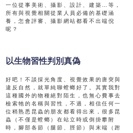
一位從事美術、攝影、設計、建築…等，
所有與視覺相關從業人員必備的基礎涵
養，怎會評審、攝影網站都看不出端倪
呢？
以生物習性判別真偽
好吧！不談採光角度、視覺效果的唐突與
違反自然，就單純聊螳螂好了。其實我對
這種國外的物種絕對陌生，也無心費事去
檢索牠的名稱與習性，不過，相信任何一
位稍熟悉昆蟲的朋友都看得出來，很多昆
蟲（不僅是螳螂）在站立時或倒掛攀附
時，腳部各節（腿節、脛節）與末端（跗