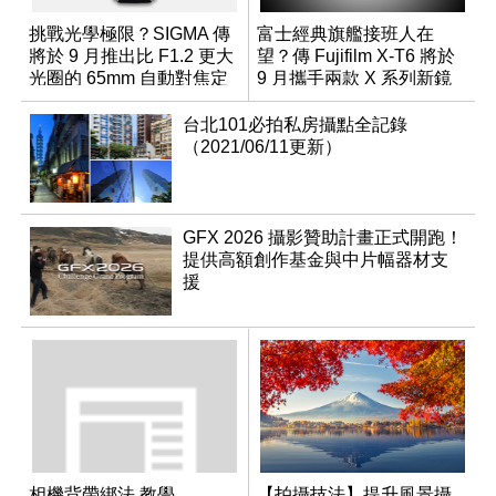
挑戰光學極限？SIGMA 傳
富士經典旗艦接班人在
將於 9 月推出比 F1.2 更大
望？傳 Fujifilm X-T6 將於
光圈的 65mm 自動對焦定
9 月攜手兩款 X 系列新鏡
焦鏡
頭登場
台北101必拍私房攝點全記錄
（2021/06/11更新）
GFX 2026 攝影贊助計畫正式開跑！
提供高額創作基金與中片幅器材支
援
相機背帶綁法 教學
【拍攝技法】提升風景攝