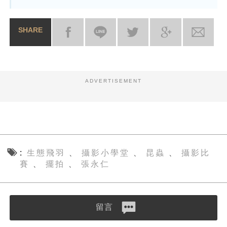
SHARE
ADVERTISEMENT
生態飛羽
攝影小學堂
昆蟲
攝影比
、
、
、
賽
擺拍
張永仁
、
、
留言