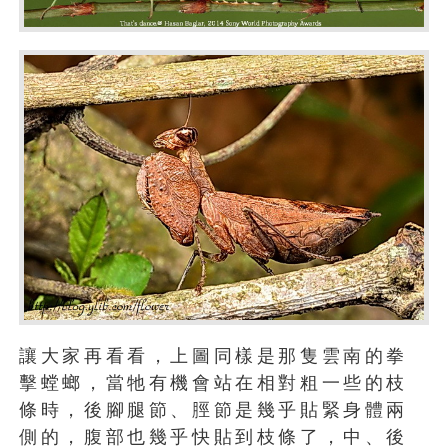
讓大家再看看，上圖同樣是那隻雲南的拳
擊螳螂，當牠有機會站在相對粗一些的枝
條時，後腳腿節、脛節是幾乎貼緊身體兩
側的，腹部也幾乎快貼到枝條了，中、後