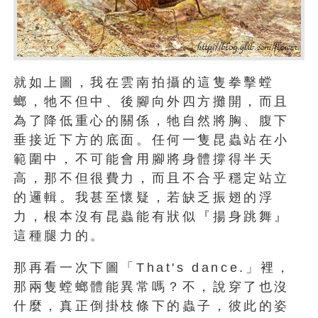
就如上圖，我在雲南拍攝的這隻拳擊螳
螂，牠不但中、後腳向外四方攤開，而且
為了降低重心的關係，牠自然將胸、腹下
垂接近下方的底面。任何一隻昆蟲站在小
範圍中，不可能會用腳將身體撐得半天
高，那不但很費力，而且不合乎穩定站立
的邏輯。我甚至懷疑，若缺乏振翅的浮
力，根本沒有昆蟲能有狀似『揚身跳舞』
這種腿力的。
那再看一次下圖「That's dance.」裡，
那兩隻螳螂體能異常嗎？不，說穿了也沒
什麼，真正倒掛枝條下的蟲子，彼此的姿