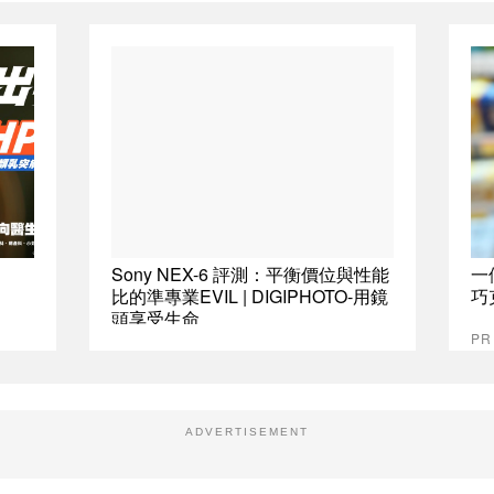
Sony NEX-6 評測：平衡價位與性能
一
比的準專業EVIL | DIGIPHOTO-用鏡
巧
頭享受生命
P
ADVERTISEMENT