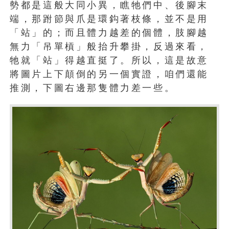
勢都是這般大同小異，瞧牠們中、後腳末
端，那跗節與爪是環鈎著枝條，並不是用
「站」的；而且體力越差的個體，肢腳越
無力「吊單槓」般抬升攀掛，反過來看，
牠就「站」得越直挺了。所以，這是故意
將圖片上下顛倒的另一個實證，咱們還能
推測，下圖右邊那隻體力差一些。