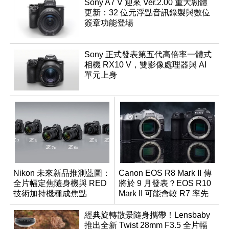
Sony A7 V 迎來 Ver.2.00 重大韌體
更新：32 位元浮點音訊錄製與數位
簽章功能登場
Sony 正式發表第五代高倍率一體式
相機 RX10 V，雙影像處理器與 AI
單元上身
Nikon 未來新品推測藍圖：
Canon EOS R8 Mark II 傳
全片幅定焦隨身機與 RED
將於 9 月發表？EOS R10
技術加持機種成焦點
Mark II 可能會較 R7 率先
推出
經典旋轉散景隨身攜帶！Lensbaby
推出全新 Twist 28mm F3.5 全片幅