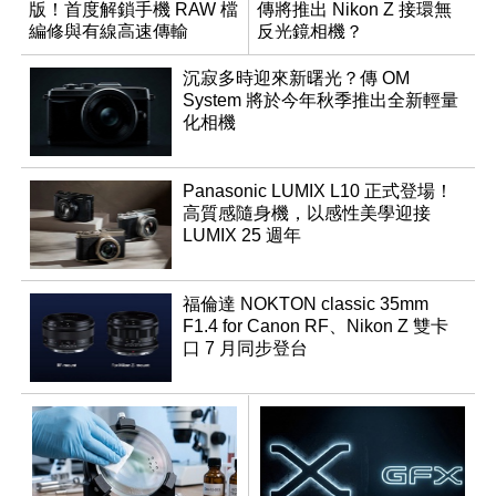
版！首度解鎖手機 RAW 檔
傳將推出 Nikon Z 接環無
編修與有線高速傳輸
反光鏡相機？
沉寂多時迎來新曙光？傳 OM
System 將於今年秋季推出全新輕量
化相機
Panasonic LUMIX L10 正式登場！
高質感隨身機，以感性美學迎接
LUMIX 25 週年
福倫達 NOKTON classic 35mm
F1.4 for Canon RF、Nikon Z 雙卡
口 7 月同步登台