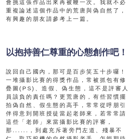
會挑這張作品出來再被鞭一次。我就不必
重複論述這個作品中的荒唐與偽自然了，
有興趣的朋友請參考上一篇。
以抱持善仁尊重的心態創作吧！
說回自己國內，那可是百步笑五十步囉！
一堆攝影比賽的得獎作品，常被抓包有修
疊圖(PS)、造假、偽生態，這不是評審人
員該負的責任嗎？更荒唐的，有些習慣擺
拍偽自然、假生態的高手，常常從呼朋引
伴得意到開班授徒當起老師來，若常常請
這些「老師」來當攝影比賽的評審，
那......，到處充斥著旁門左道、殘暴不
仁、取巧投機的自然攝影老手，怎能期待