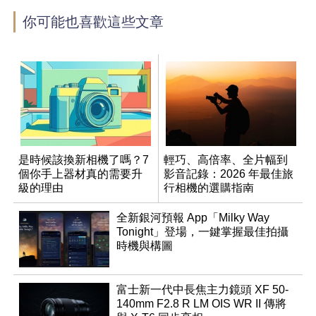
你可能也喜歡這些文章
是時候該換新相機了嗎？7
輕巧、高倍率、全片幅到
個你手上器材真的需要升
影音記錄：2026 年最佳旅
級的理由
行相機的選購指南
全新銀河預報 App「Milky Way
Tonight」登場，一鍵掌握最佳拍攝
時機與構圖
富士新一代中長焦主力鏡頭 XF 50-
140mm F2.8 R LM OIS WR II 傳將