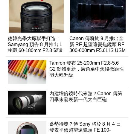
德韓光學大廠聯手打造！
Canon 傳將於 9 月推出全
Samyang 預告 8 月推出 L
新 RF 超望遠變焦鏡頭 RF
接環 60-180mm F2.8 望遠
300-600mm F5.6L IS USM
變焦鏡
Tamron 發布 25-200mm F2.8-5.6
G2 韌體更新，廣角至中焦段微距性
能大幅升級
內建增倍鏡時代來臨？Canon 傳第
四季末發表新一代大白巨砲
蓄勢待發？傳 Sony 將於 8 月 4 日
發表平價超望遠鏡頭 FE 100-