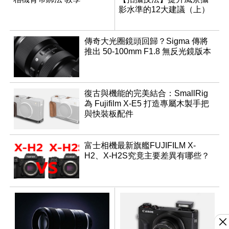
影水準的12大建議（上）
傳奇大光圈鏡頭回歸？Sigma 傳將
推出 50-100mm F1.8 無反光鏡版本
復古與機能的完美結合：SmallRig
為 Fujifilm X-E5 打造專屬木製手把
與快裝板配件
富士相機最新旗艦FUJIFILM X-
H2、X-H2S究竟主要差異有哪些？