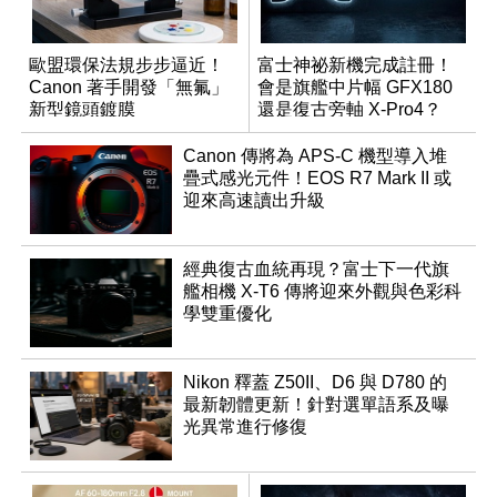
歐盟環保法規步步逼近！
富士神祕新機完成註冊！
Canon 著手開發「無氟」
會是旗艦中片幅 GFX180
新型鏡頭鍍膜
還是復古旁軸 X-Pro4？
Canon 傳將為 APS-C 機型導入堆
疊式感光元件！EOS R7 Mark II 或
迎來高速讀出升級
經典復古血統再現？富士下一代旗
艦相機 X-T6 傳將迎來外觀與色彩科
學雙重優化
Nikon 釋蓋 Z50II、D6 與 D780 的
最新韌體更新！針對選單語系及曝
光異常進行修復