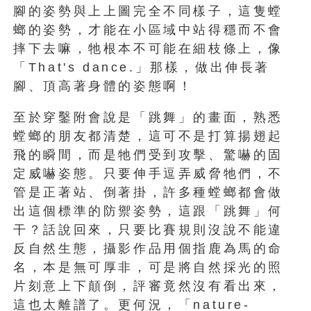
腳的姿勢與上上圖完全不同樣子，這隻螳
螂的姿勢，才能在小區域中站得穩而不會
摔下去嘛，牠根本不可能在細枝條上，像
「That's dance.」那樣，做出伸長著
腳、頂高著身體的姿態啊！
至於穿鑿附會說是「跳舞」的畫面，熟悉
螳螂的朋友都清楚，這可不是打算揚翅起
飛的瞬間，而是牠們受到攻擊、驚嚇的固
定威嚇姿態。只要伸手逗弄威脅牠們，不
管是正著站、倒著掛，許多種螳螂都會做
出這個標準的防禦姿勢，這跟「跳舞」何
干？話說回來，只要比賽規則沒說不能違
反自然生態，攝影作品用個指鹿為馬的命
名，本是無可厚非，可是將自然採光的照
片刻意上下顛倒，評審竟然沒有看出來，
這也太離譜了。更何況，「nature-