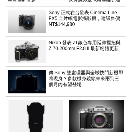
與雲層的智慧
家族最終章也將壓軸登場
App「Atmos」登場
Sony 正式在台發表 Cinema Line
FX5 全片幅電影攝影機，建議售價
NT$144,980
Nikon 發表 Zf 銀色專用延伸握把與
Z 70-200mm F2.8 II 最新韌體更新
傳 Sony 雙處理器與全域快門新機即
將現身？多款機身鏡頭未來兩到三
個月內有望登場