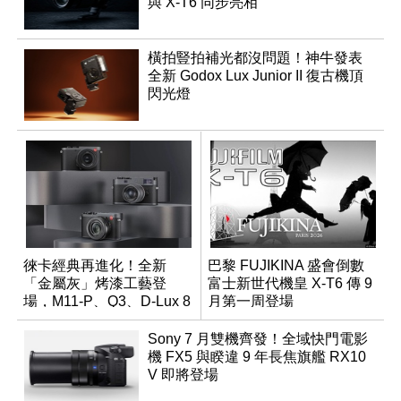
與 X-T6 同步亮相
橫拍豎拍補光都沒問題！神牛發表
全新 Godox Lux Junior II 復古機頂
閃光燈
徠卡經典再進化！全新
巴黎 FUJIKINA 盛會倒數
「金屬灰」烤漆工藝登
富士新世代機皇 X-T6 傳 9
場，M11-P、Q3、D-Lux 8
月第一周登場
領銜換裝
Sony 7 月雙機齊發！全域快門電影
機 FX5 與睽違 9 年長焦旗艦 RX10
V 即將登場