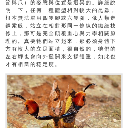
節與爪）的姿態與位置是迥異的。詳細說
明一下，任何一種體型相對較大的昆蟲，
根本無法單用四隻腳或六隻腳，像人類走
鋼索般，站立在相對形同一條線的纖細枝
條上，那可是完全顛覆重心與力學相關原
理的。真要牠們站立起來，那必須身體下
方有較大的立足面積，很自然的，牠們的
左右腳也會向外攤開來支撐體重，如此也
才有相當的穩定度。