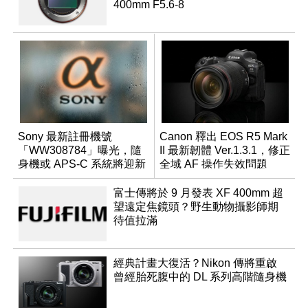
400mm F5.6-8
Sony 最新註冊機號
Canon 釋出 EOS R5 Mark
「WW308784」曝光，隨
II 最新韌體 Ver.1.3.1，修正
身機或 APS-C 系統將迎新
全域 AF 操作失效問題
成員？
富士傳將於 9 月發表 XF 400mm 超
望遠定焦鏡頭？野生動物攝影師期
待值拉滿
經典計畫大復活？Nikon 傳將重啟
曾經胎死腹中的 DL 系列高階隨身機