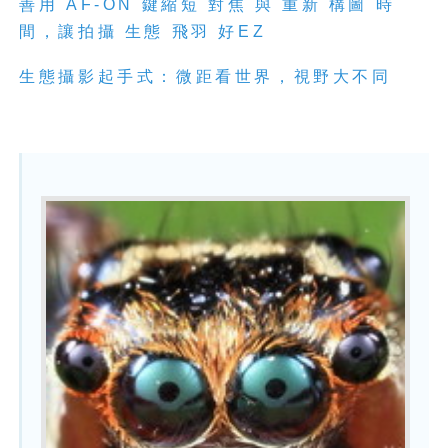
善用 AF-ON 鍵縮短 對焦 與 重新 構圖 時
間，讓拍攝 生態 飛羽 好EZ
生
態
攝
影
起手式：微距看世界，視野大不同