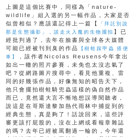
上圖是這個比賽中，同樣為「nature-
wildlife」組入選的另一幅作品，大家是否
似曾相似？應該還記得上一篇【
「拜託別說
】已
那是生態攝影」，談走火入魔的生物擺拍
經批判過了，去年在臉書與全球各大媒體
可能已經被刊到臭的作品
【樹蛙踩甲蟲 搭便
，該作者Nicolas Reusens今年拿出
車】
如出一轍的照片參賽，未免也太沒志氣了
吧？從網路圖片搜尋中，看見他重複、雷
同的好幾張作品，好像無知的昭告天下，
他只會擺拍樹蛙騎兜蟲這樣的偽自然作品
而已，竟然還大言不慚地想誤導閱聽者，
說這是在哥斯達黎加熱代雨林中捕捉到的
經典生態，真是夠了！話說回來，這些評
審更該打屁股的，沒在上網或看報章雜誌
的嗎？去年已經被罵翻過一輪的，今年還