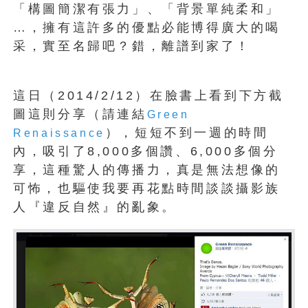
「構圖簡潔有張力」、「背景單純柔和」
…，擁有這許多的優點必能博得廣大的喝
采，實至名歸吧？錯，離譜到家了！
這日（2014/2/12）在臉書上看到下方截
圖這則分享（請連結
Green
），短短不到一週的時間
Renaissance
內，吸引了8,000多個讚、6,000多個分
享，這種驚人的傳播力，真是無法想像的
可怖，也驅使我要再花點時間談談攝影族
人『違反自然』的亂象。