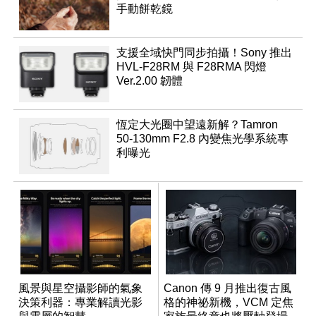
手動餅乾鏡
支援全域快門同步拍攝！Sony 推出
HVL-F28RM 與 F28RMA 閃燈
Ver.2.00 韌體
恆定大光圈中望遠新解？Tamron
50-130mm F2.8 內變焦光學系統專
利曝光
風景與星空攝影師的氣象
Canon 傳 9 月推出復古風
決策利器：專業解讀光影
格的神祕新機，VCM 定焦