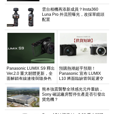
雲台相機再添新成員？Insta360
Luna Pro 外流照曝光，改採單鏡頭
配置
Panasonic LUMIX S9 釋出
預購熱潮超乎預期！
Ver.2.0 重大韌體更新，全
Panasonic 宣布 LUMIX
面解鎖有線連接與隨身色
L10 將面臨缺貨與延遲交
調編輯
貨時間
熊本強震襲擊全球感光元件重鎮，
Sony 確認廠房暫停生產是否引發出
貨危機？