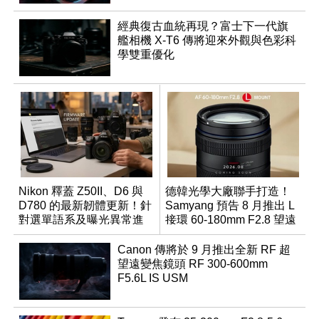
經典復古血統再現？富士下一代旗
艦相機 X-T6 傳將迎來外觀與色彩科
學雙重優化
Nikon 釋蓋 Z50II、D6 與
德韓光學大廠聯手打造！
D780 的最新韌體更新！針
Samyang 預告 8 月推出 L
對選單語系及曝光異常進
接環 60-180mm F2.8 望遠
行修復
變焦鏡
Canon 傳將於 9 月推出全新 RF 超
望遠變焦鏡頭 RF 300-600mm
F5.6L IS USM