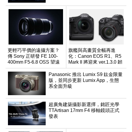
更輕巧平價的遠攝方案？
旗艦與高畫質全幅再進
傳 Sony 正研發 FE 100-
化：Canon EOS R1、R5
400mm F5-6.8 OSS 望遠
Mark II 將迎來 ver.1.3.0 韌
變焦鏡頭
體更新
Panasonic 推出 Lumix S9 鈦金限量
版，並同步更新 Lumix App，生態
系全面升級
超廣角建築攝影新選擇，銘匠光學
TTArtisan 17mm F4 移軸鏡頭正式
發表