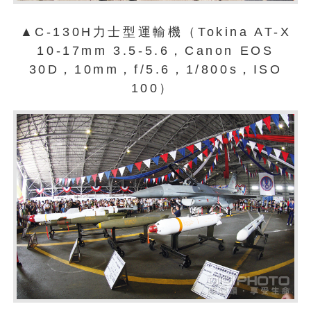
▲C-130H力士型運輸機（Tokina AT-X
10-17mm 3.5-5.6，Canon EOS
30D，10mm，f/5.6，1/800s，ISO
100）