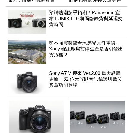
曝光，改採單鏡頭配置
面解鎖有線連接與隨身色
調編輯
預購熱潮超乎預期！Panasonic 宣
布 LUMIX L10 將面臨缺貨與延遲交
貨時間
熊本強震襲擊全球感光元件重鎮，
Sony 確認廠房暫停生產是否引發出
貨危機？
Sony A7 V 迎來 Ver.2.00 重大韌體
更新：32 位元浮點音訊錄製與數位
簽章功能登場