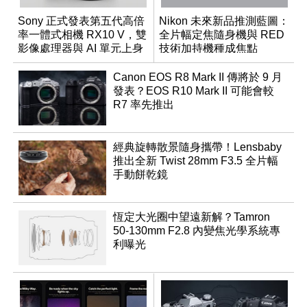
Sony 正式發表第五代高倍
Nikon 未來新品推測藍圖：
率一體式相機 RX10 V，雙
全片幅定焦隨身機與 RED
影像處理器與 AI 單元上身
技術加持機種成焦點
Canon EOS R8 Mark II 傳將於 9 月
發表？EOS R10 Mark II 可能會較
R7 率先推出
經典旋轉散景隨身攜帶！Lensbaby
推出全新 Twist 28mm F3.5 全片幅
手動餅乾鏡
恆定大光圈中望遠新解？Tamron
50-130mm F2.8 內變焦光學系統專
利曝光