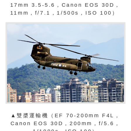
17mm 3.5-5.6，Canon EOS 30D，
11mm，f/7.1，1/500s，ISO 100）
▲雙槳運輸機（EF 70-200mm F4L，
Canon EOS 30D，200mm，f/5.6，