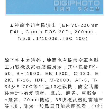
▲神龍小組空降演出（EF 70-200mm
F4L，Canon EOS 30D，200mm，
f/5.6，1/1000s，ISO 100）
除了空中表演外，地面也有提供空軍各型
主力戰機及武器裝備展示，其中包括FK-
50、BH-1900、EB-1900、C-130、E-
2K、F-16、IDF、M-2000、AT-3、T-
34及S-70C等11型13種戰機，防空武器
裝備計¬有愛國者、鷹式、麻雀、車載劍一
¬飛彈、20mm機砲、35快砲及機動雷達車
等7項，雖然一般民眾只能遠距觀看，但能