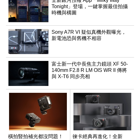
全新銀河預報 App「Milky Way
Tonight」登場，一鍵掌握最佳拍攝
時機與構圖
Sony A7R VI 疑似真機外觀曝光，
新電池恐與舊機不相容
富士新一代中長焦主力鏡頭 XF 50-
140mm F2.8 R LM OIS WR II 傳將
與 X-T6 同步亮相
橫拍豎拍補光都沒問題！
徠卡經典再進化！全新