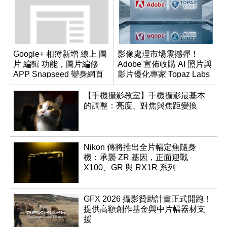
Google+ 相簿新增 線上 圖
影像處理市場震撼彈！
片 編輯 功能，圖片編修
Adobe 宣佈收購 AI 照片與
APP Snapseed 變身網頁
影片優化專家 Topaz Labs
版
【手機攝影教室】手機攝影最基本
的調整：亮度、對焦與焦距變換
Nikon 傳將推出全片幅定焦隨身
機：承襲 ZR 基因，正面迎戰
X100、GR 與 RX1R 系列
GFX 2026 攝影贊助計畫正式開跑！
提供高額創作基金與中片幅器材支
援