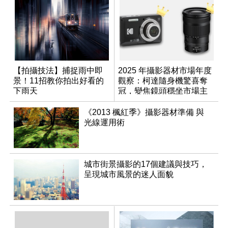
【拍攝技法】捕捉雨中即
2025 年攝影器材市場年度
景！11招教你拍出好看的
觀察：柯達隨身機驚喜奪
下雨天
冠，變焦鏡頭穩坐市場主
流
《2013 楓紅季》攝影器材準備 與
光線運用術
城市街景攝影的17個建議與技巧，
呈現城市風景的迷人面貌