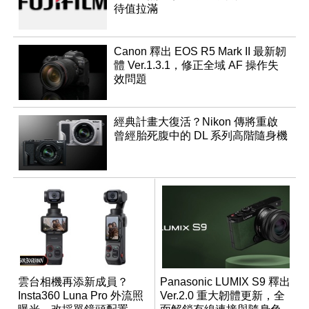
待值拉滿
Canon 釋出 EOS R5 Mark II 最新韌
體 Ver.1.3.1，修正全域 AF 操作失
效問題
經典計畫大復活？Nikon 傳將重啟
曾經胎死腹中的 DL 系列高階隨身機
雲台相機再添新成員？
Panasonic LUMIX S9 釋出
Insta360 Luna Pro 外流照
Ver.2.0 重大韌體更新，全