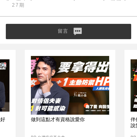
27期
留言
最好
做到這點才有資格說愛你
伴
說
PR 台灣癌症基金會
P