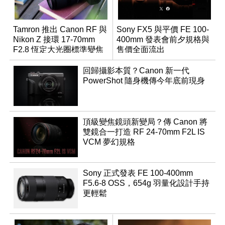
Tamron 推出 Canon RF 與
Sony FX5 與平價 FE 100-
Nikon Z 接環 17-70mm
400mm 發表會前夕規格與
F2.8 恆定大光圈標準變焦
售價全面流出
鏡
回歸攝影本質？Canon 新一代
PowerShot 隨身機傳今年底前現身
頂級變焦鏡頭新變局？傳 Canon 將
雙鏡合一打造 RF 24-70mm F2L IS
VCM 夢幻規格
Sony 正式發表 FE 100-400mm
F5.6-8 OSS，654g 羽量化設計手持
更輕鬆