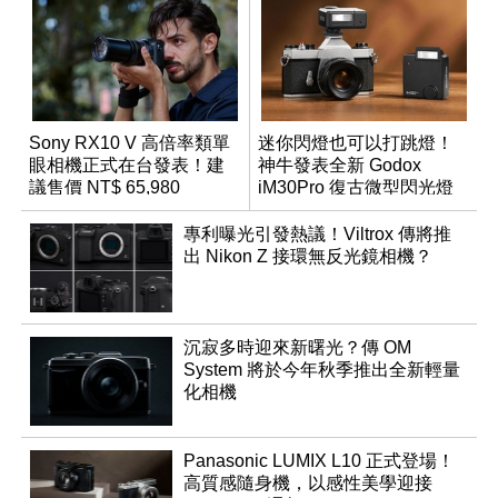
Sony RX10 V 高倍率類單
迷你閃燈也可以打跳燈！
眼相機正式在台發表！建
神牛發表全新 Godox
議售價 NT$ 65,980
iM30Pro 復古微型閃光燈
專利曝光引發熱議！Viltrox 傳將推
出 Nikon Z 接環無反光鏡相機？
沉寂多時迎來新曙光？傳 OM
System 將於今年秋季推出全新輕量
化相機
Panasonic LUMIX L10 正式登場！
高質感隨身機，以感性美學迎接