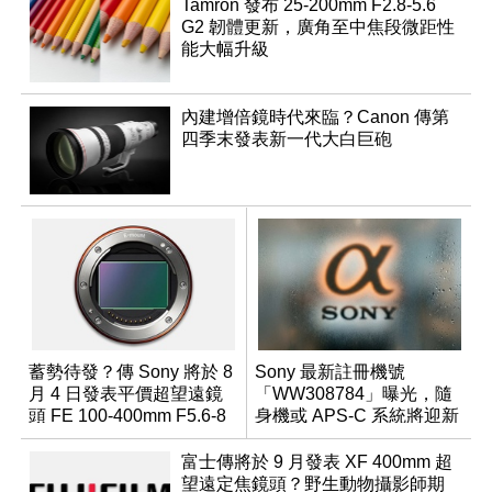
Tamron 發布 25-200mm F2.8-5.6
G2 韌體更新，廣角至中焦段微距性
能大幅升級
內建增倍鏡時代來臨？Canon 傳第
四季末發表新一代大白巨砲
蓄勢待發？傳 Sony 將於 8
Sony 最新註冊機號
月 4 日發表平價超望遠鏡
「WW308784」曝光，隨
頭 FE 100-400mm F5.6-8
身機或 APS-C 系統將迎新
成員？
富士傳將於 9 月發表 XF 400mm 超
望遠定焦鏡頭？野生動物攝影師期