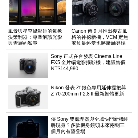
風景與星空攝影師的氣象
Canon 傳 9 月推出復古風
決策利器：專業解讀光影
格的神祕新機，VCM 定焦
與雲層的智慧
家族最終章也將壓軸登場
App「Atmos」登場
Sony 正式在台發表 Cinema Line
FX5 全片幅電影攝影機，建議售價
NT$144,980
Nikon 發表 Zf 銀色專用延伸握把與
Z 70-200mm F2.8 II 最新韌體更新
傳 Sony 雙處理器與全域快門新機即
將現身？多款機身鏡頭未來兩到三
個月內有望登場