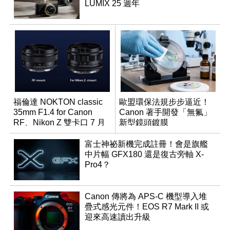
LUMIX 25 週年
福倫達 NOKTON classic
歐盟環保法規步步逼近！
35mm F1.4 for Canon
Canon 著手開發「無氟」
RF、Nikon Z 雙卡口 7 月
新型鏡頭鍍膜
同步登台
富士神祕新機完成註冊！會是旗艦
中片幅 GFX180 還是復古旁軸 X-
Pro4？
Canon 傳將為 APS-C 機型導入堆
疊式感光元件！EOS R7 Mark II 或
迎來高速讀出升級