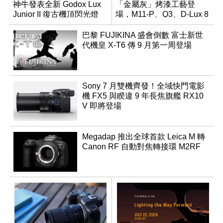
神牛發表全新 Godox Lux
「金屬灰」烤漆工藝登
Junior II 復古機頂閃光燈
場，M11-P、Q3、D-Lux 8
領銜換裝
巴黎 FUJIKINA 盛會倒數 富士新世
代機皇 X-T6 傳 9 月第一周登場
Sony 7 月雙機齊發！全域快門電影
機 FX5 與睽違 9 年長焦旗艦 RX10
V 即將登場
Megadap 推出全球首款 Leica M 轉
Canon RF 自動對焦轉接環 M2RF