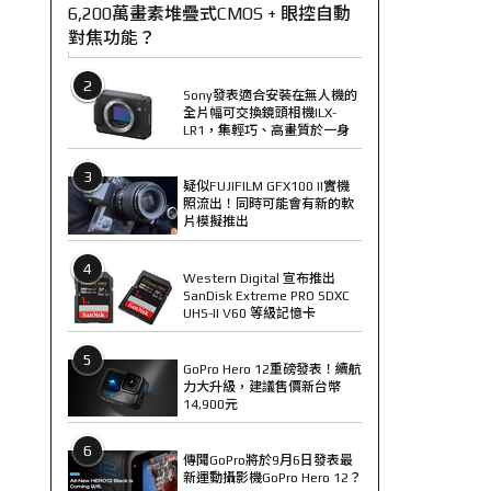
6,200萬畫素堆疊式CMOS + 眼控自動
對焦功能？
2
Sony發表適合安裝在無人機的
全片幅可交換鏡頭相機ILX-
LR1，集輕巧、高畫質於一身
3
疑似FUJIFILM GFX100 II實機
照流出！同時可能會有新的軟
片模擬推出
4
Western Digital 宣布推出
SanDisk Extreme PRO SDXC
UHS-II V60 等級記憶卡
5
GoPro Hero 12重磅發表！續航
力大升級，建議售價新台幣
14,900元
6
傳聞GoPro將於9月6日發表最
新運動攝影機GoPro Hero 12？