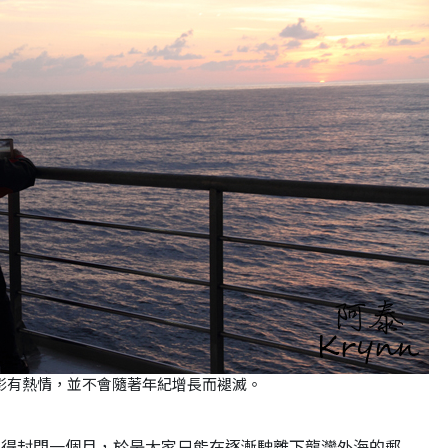
影有熱情，並不會隨著年紀增長而褪滅。
口得封閉一個月，於是大家只能在逐漸駛離下龍灣外海的郵