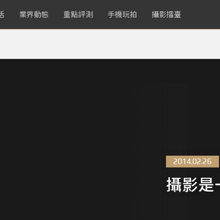
活
業界動態
重點評測
手機玩拍
攝影擂臺
2014.02.26
攝影是