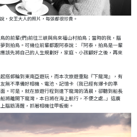
說，女王大人的照片，每張都很珍貴。
鳥的前輩(們)前往三峽與烏來福山村拍鳥；當時的我，腦
會夢到拍鳥。可幾位前輩都跟阿泰說：『阿泰，拍鳥是一輩
你應該先將自己的人生規劃好，家庭、小孩顧好之後，再來
一起搭郵輪到東南亞遊玩，而本次旅遊重點『下龍灣』，有
朋友無不準備好相機、電池、記憶卡（我已經有爆卡的準
畫面。可是，就在旅遊行程到達下龍灣的清晨，卻聽到船長
船將離開下龍灣，本日將在海上航行，不便之處...」這廣
馬上腦筋清醒，抓著相機往甲板衝。