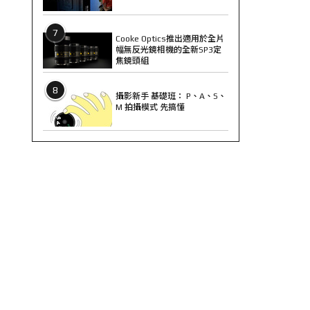
7
Cooke Optics推出適用於全片
幅無反光鏡相機的全新SP3定
焦鏡頭組
8
攝影新手 基礎班： P、A、S、
M 拍攝模式 先搞懂