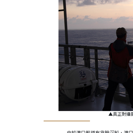
▲真正對攝
由於港口航道有貨輪沉船，港