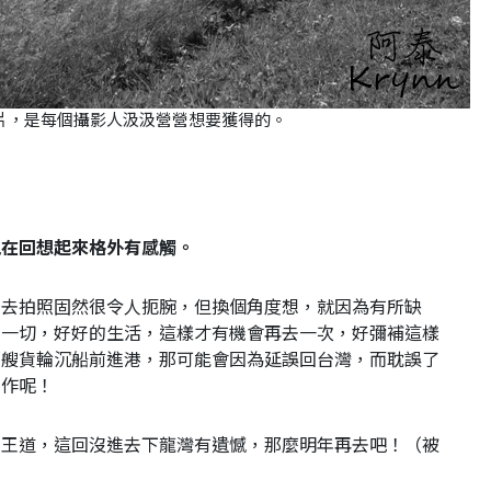
片，是每個攝影人汲汲營營想要獲得的。
現在回想起來格外有感觸。
利去拍照固然很令人扼腕，但換個角度想，就因為有所缺
的一切，好好的生活，這樣才有機會再去一次，好彌補這樣
那艘貨輪沉船前進港，那可能會因為延誤回台灣，而耽誤了
工作呢！
的王道，這回沒進去下龍灣有遺憾，那麼明年再去吧！（被