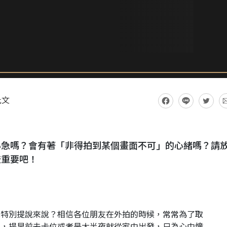
此文
心急嗎？會有著「非得拍到某個畫面不可」的心緒嗎？請
較重要吧！
此特別提說來說？相信各位朋友在外拍的時候，常常為了取
兒，提早前去卡位或者是大半夜就從家中出發，只為心中憧