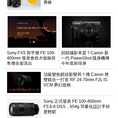
青睞
Sony FX5 與平價 FE 100-
回歸攝影本質？Canon 新
400mm 發表會前夕規格與
一代 PowerShot 隨身機傳
售價全面流出
今年底前現身
頂級變焦鏡頭新變局？傳 Canon 將
雙鏡合一打造 RF 24-70mm F2L IS
VCM 夢幻規格
Sony 正式發表 FE 100-400mm
F5.6-8 OSS，654g 羽量化設計手持
更輕鬆