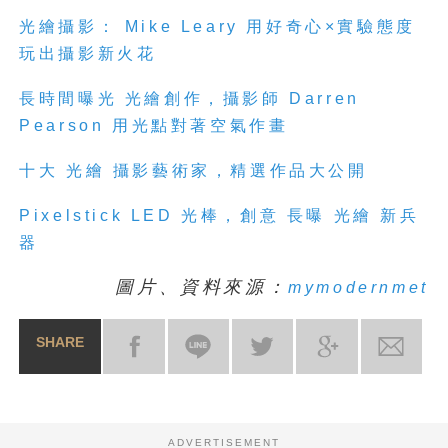
光繪
攝影：
Mike Leary
用好奇心
×
實驗態度
玩出攝影新火花
長時間曝
光
光繪
創作，攝影師
Darren
Pearson
用
光
點對著空氣作畫
十大
光繪
攝影藝術家，精選作品大公開
Pixelstick LED
光
棒，創意
長曝
光繪
新兵
器
圖片、資料來源：
mymodernmet
SHARE
ADVERTISEMENT