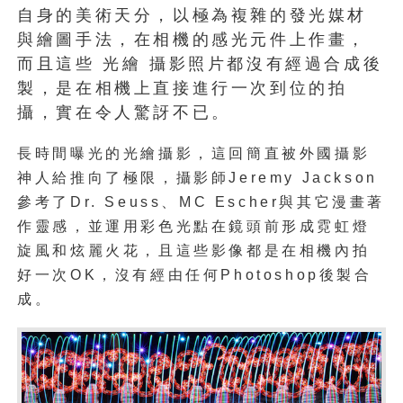
自身的美術天分，以極為複雜的發光媒材
與繪圖手法，在相機的感光元件上作畫，
而且這些 光繪 攝影照片都沒有經過合成後
製，是在相機上直接進行一次到位的拍
攝，實在令人驚訝不已。
長時間曝光的光繪攝影，這回簡直被外國攝影
神人給推向了極限，攝影師Jeremy Jackson
參考了Dr. Seuss、MC Escher與其它漫畫著
作靈感，並運用彩色光點在鏡頭前形成霓虹燈
旋風和炫麗火花，且這些影像都是在相機內拍
好一次OK，沒有經由任何Photoshop後製合
成。