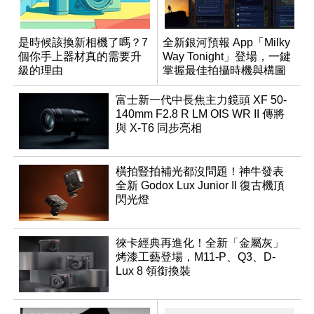
是時候該換新相機了嗎？7
全新銀河預報 App「Milky
個你手上器材真的需要升
Way Tonight」登場，一鍵
級的理由
掌握最佳拍攝時機與構圖
富士新一代中長焦主力鏡頭 XF 50-
140mm F2.8 R LM OIS WR II 傳將
與 X-T6 同步亮相
橫拍豎拍補光都沒問題！神牛發表
全新 Godox Lux Junior II 復古機頂
閃光燈
徠卡經典再進化！全新「金屬灰」
烤漆工藝登場，M11-P、Q3、D-
Lux 8 領銜換裝