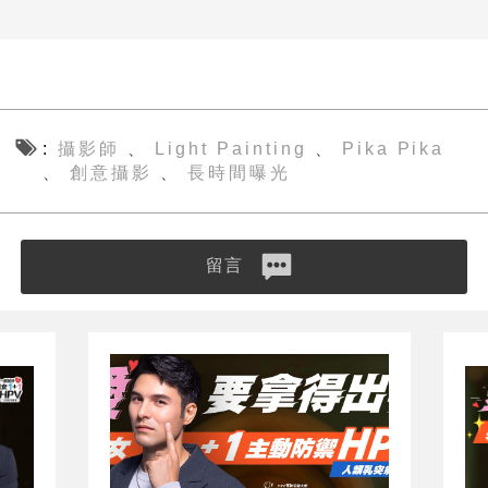
攝影師
Light Painting
Pika Pika
、
、
創意攝影
長時間曝光
、
、
留言