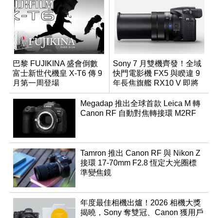
巴黎 FUJIKINA 盛會倒數
Sony 7 月雙機齊發！全域
富士新世代機皇 X-T6 傳 9
快門電影機 FX5 與睽違 9
月第一周登場
年長焦旗艦 RX10 V 即將
登場
Megadap 推出全球首款 Leica M 轉
Canon RF 自動對焦轉接環 M2RF
Tamron 推出 Canon RF 與 Nikon Z
接環 17-70mm F2.8 恆定大光圈標
準變焦鏡
年度最佳相機出爐！2026 相機大獎
揭曉，Sony 奪雙冠、Canon 獲用戶