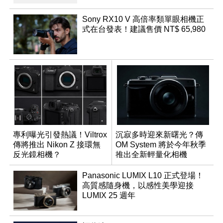
Sony RX10 V 高倍率類單眼相機正
式在台發表！建議售價 NT$ 65,980
專利曝光引發熱議！Viltrox
沉寂多時迎來新曙光？傳
傳將推出 Nikon Z 接環無
OM System 將於今年秋季
反光鏡相機？
推出全新輕量化相機
Panasonic LUMIX L10 正式登場！
高質感隨身機，以感性美學迎接
LUMIX 25 週年