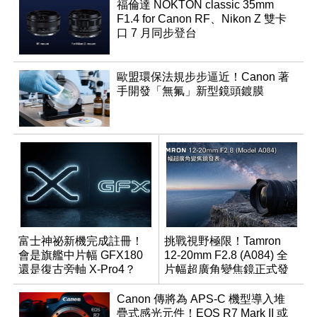
福倫達 NOKTON classic 35mm
F1.4 for Canon RF、Nikon Z 雙卡
口 7 月同步登台
歐盟環保法規步步逼近！Canon 著
手開發「無氟」新型鏡頭鍍膜
富士神祕新機完成註冊！
挑戰視野極限！Tamron
會是旗艦中片幅 GFX180
12-20mm F2.8 (A084) 全
還是復古旁軸 X-Pro4？
片幅超廣角變焦鏡正式發
表
Canon 傳將為 APS-C 機型導入堆
疊式感光元件！EOS R7 Mark II 或