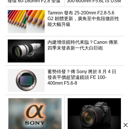
接環 60-180mm F2.8 望遠
300-600mm F5.6L IS USM
變焦鏡
Tamron 發布 25-200mm F2.8-5.6
G2 韌體更新，廣角至中焦段微距性
能大幅升級
內建增倍鏡時代來臨？Canon 傳第
四季末發表新一代大白巨砲
蓄勢待發？傳 Sony 將於 8 月 4 日
發表平價超望遠鏡頭 FE 100-
400mm F5.6-8