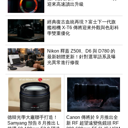
迎來高速讀出升級
經典復古血統再現？富士下一代旗
艦相機 X-T6 傳將迎來外觀與色彩科
學雙重優化
Nikon 釋蓋 Z50II、D6 與 D780 的
最新韌體更新！針對選單語系及曝
光異常進行修復
德韓光學大廠聯手打造！
Canon 傳將於 9 月推出全
Samyang 預告 8 月推出 L
新 RF 超望遠變焦鏡頭 RF