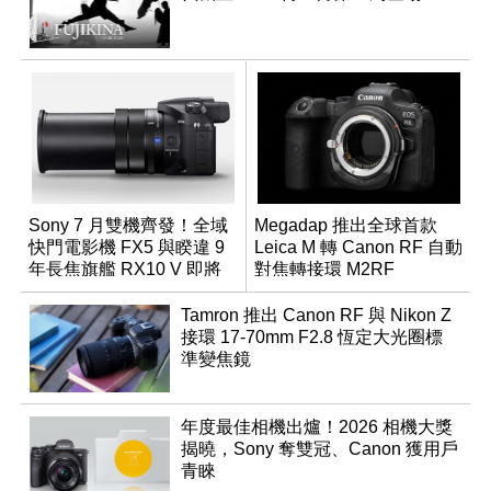
Sony 7 月雙機齊發！全域
Megadap 推出全球首款
快門電影機 FX5 與睽違 9
Leica M 轉 Canon RF 自動
年長焦旗艦 RX10 V 即將
對焦轉接環 M2RF
登場
Tamron 推出 Canon RF 與 Nikon Z
接環 17-70mm F2.8 恆定大光圈標
準變焦鏡
年度最佳相機出爐！2026 相機大獎
揭曉，Sony 奪雙冠、Canon 獲用戶
青睞