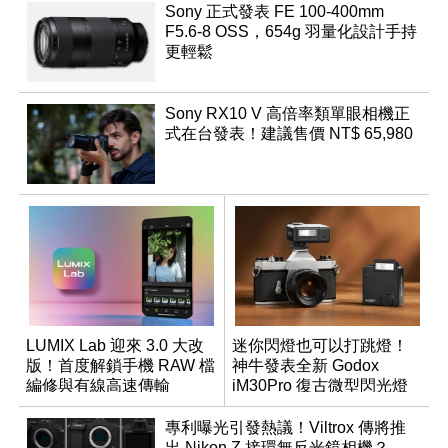
Sony 正式發表 FE 100-400mm
F5.6-8 OSS，654g 羽量化設計手持
更輕鬆
Sony RX10 V 高倍率類單眼相機正
式在台發表！建議售價 NT$ 65,980
LUMIX Lab 迎來 3.0 大改
迷你閃燈也可以打跳燈！
版！首度解鎖手機 RAW 檔
神牛發表全新 Godox
編修與有線高速傳輸
iM30Pro 復古微型閃光燈
專利曝光引發熱議！Viltrox 傳將推
出 Nikon Z 接環無反光鏡相機？