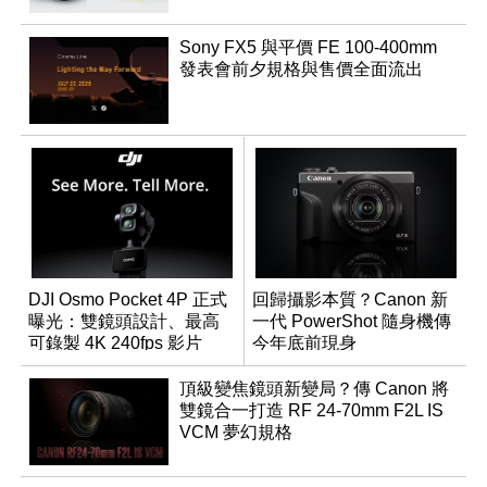
Sony FX5 與平價 FE 100-400mm
發表會前夕規格與售價全面流出
DJI Osmo Pocket 4P 正式
回歸攝影本質？Canon 新
曝光：雙鏡頭設計、最高
一代 PowerShot 隨身機傳
可錄製 4K 240fps 影片
今年底前現身
頂級變焦鏡頭新變局？傳 Canon 將
雙鏡合一打造 RF 24-70mm F2L IS
VCM 夢幻規格