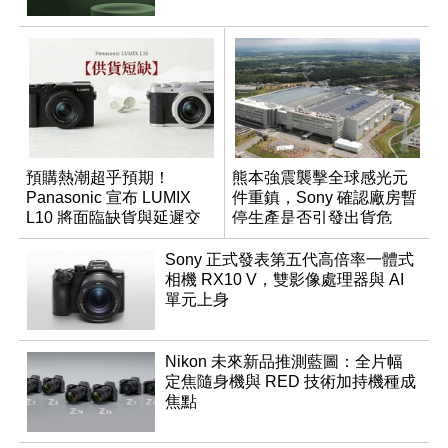
預購熱潮超乎預期！
熊本強震襲擊全球感光元
Panasonic 宣布 LUMIX
件重鎮，Sony 確認廠房暫
L10 將面臨缺貨與延遲交
停生產是否引發出貨危
貨時間
機？
Sony 正式發表第五代高倍率一體式
相機 RX10 V，雙影像處理器與 AI
單元上身
Nikon 未來新品推測藍圖：全片幅
定焦隨身機與 RED 技術加持機種成
焦點