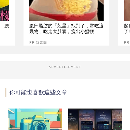
，腰
腹部脂肪的「剋星」找到了，常吃這
起
幾物，吃走大肚囊，瘦出小蠻腰
了
PR 新素簡
PR
ADVERTISEMENT
你可能也喜歡這些文章