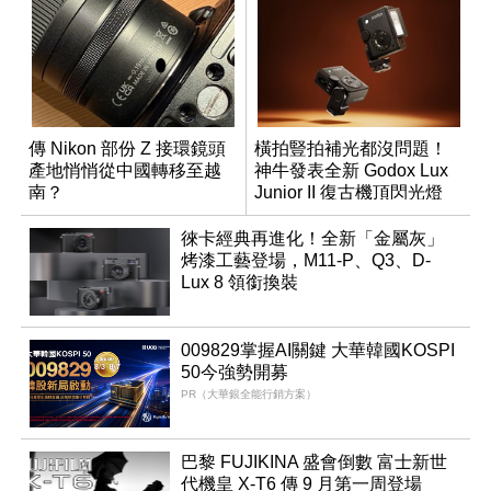
傳 Nikon 部份 Z 接環鏡頭
橫拍豎拍補光都沒問題！
產地悄悄從中國轉移至越
神牛發表全新 Godox Lux
南？
Junior II 復古機頂閃光燈
徠卡經典再進化！全新「金屬灰」
烤漆工藝登場，M11-P、Q3、D-
Lux 8 領銜換裝
009829掌握AI關鍵 大華韓國KOSPI
50今強勢開募
PR（大華銀全能行銷方案）
巴黎 FUJIKINA 盛會倒數 富士新世
代機皇 X-T6 傳 9 月第一周登場