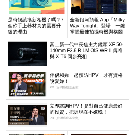
是時候該換新相機了嗎？7
全新銀河預報 App「Milky
個你手上器材真的需要升
Way Tonight」登場，一鍵
級的理由
掌握最佳拍攝時機與構圖
富士新一代中長焦主力鏡頭 XF 50-
140mm F2.8 R LM OIS WR II 傳將
與 X-T6 同步亮相
伴侶和妳一起預防HPV，才有資格
說愛妳！
PR（台灣癌症基金會）
立即諮詢HPV！是對自己健康最好
的投資，把握現在不嫌晚！
PR（台灣癌症基金會）