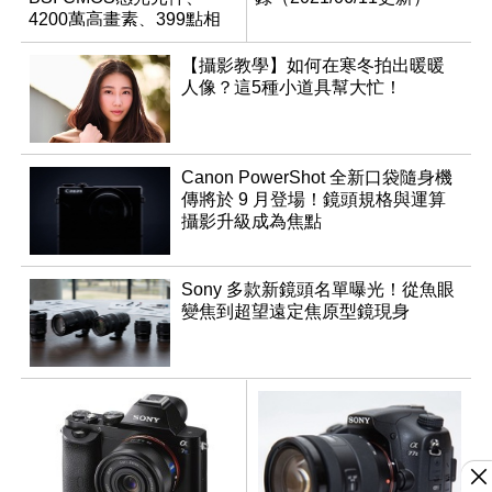
4200萬高畫素、399點相
位對焦、內建4K錄影
【攝影教學】如何在寒冬拍出暖暖
人像？這5種小道具幫大忙！
Canon PowerShot 全新口袋隨身機
傳將於 9 月登場！鏡頭規格與運算
攝影升級成為焦點
Sony 多款新鏡頭名單曝光！從魚眼
變焦到超望遠定焦原型鏡現身