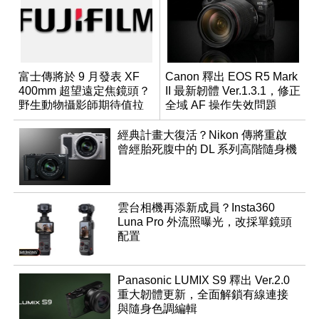
富士傳將於 9 月發表 XF
Canon 釋出 EOS R5 Mark
400mm 超望遠定焦鏡頭？
II 最新韌體 Ver.1.3.1，修正
野生動物攝影師期待值拉
全域 AF 操作失效問題
滿
經典計畫大復活？Nikon 傳將重啟
曾經胎死腹中的 DL 系列高階隨身機
雲台相機再添新成員？Insta360
Luna Pro 外流照曝光，改採單鏡頭
配置
Panasonic LUMIX S9 釋出 Ver.2.0
重大韌體更新，全面解鎖有線連接
與隨身色調編輯