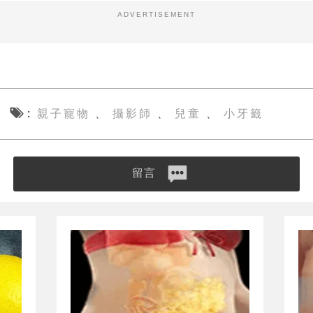
ADVERTISEMENT
親子寵物
攝影師
兒童
小牙籤
、
、
、
留言