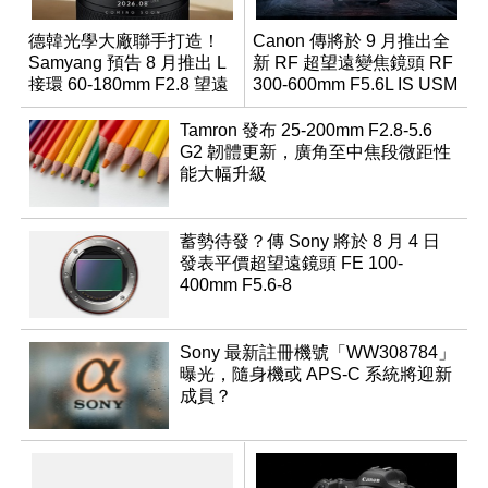
德韓光學大廠聯手打造！
Canon 傳將於 9 月推出全
Samyang 預告 8 月推出 L
新 RF 超望遠變焦鏡頭 RF
接環 60-180mm F2.8 望遠
300-600mm F5.6L IS USM
變焦鏡
Tamron 發布 25-200mm F2.8-5.6
G2 韌體更新，廣角至中焦段微距性
能大幅升級
蓄勢待發？傳 Sony 將於 8 月 4 日
發表平價超望遠鏡頭 FE 100-
400mm F5.6-8
Sony 最新註冊機號「WW308784」
曝光，隨身機或 APS-C 系統將迎新
成員？