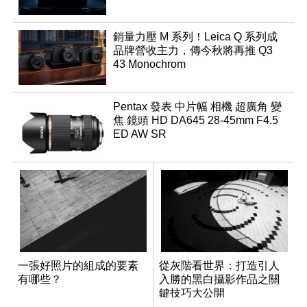
銷量力壓 M 系列！Leica Q 系列成
品牌營收主力，傳今秋將再推 Q3
43 Monochrom
Pentax 發表 中片幅 相機 超廣角 變
焦 鏡頭 HD DA645 28-45mm F4.5
ED AW SR
一張好照片的組成的要素
從灰階看世界：打造引人
有哪些？
入勝的黑白攝影作品之關
鍵技巧大公開