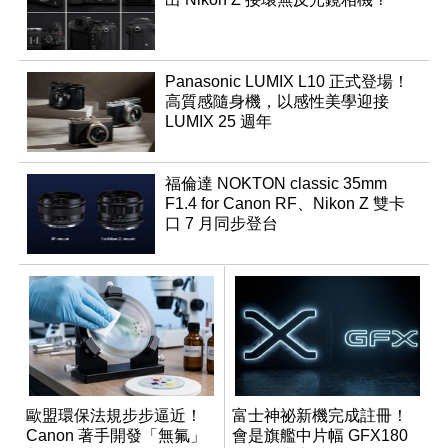
Panasonic LUMIX L10 正式登場！
高質感隨身機，以感性美學迎接
LUMIX 25 週年
福倫達 NOKTON classic 35mm
F1.4 for Canon RF、Nikon Z 雙卡
口 7 月同步登台
歐盟環保法規步步逼近！
富士神祕新機完成註冊！
Canon 著手開發「無氟」
會是旗艦中片幅 GFX180