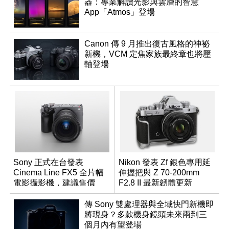
器：專業解讀光影與雲層的智慧
App「Atmos」登場
Canon 傳 9 月推出復古風格的神祕
新機，VCM 定焦家族最終章也將壓
軸登場
Sony 正式在台發表
Nikon 發表 Zf 銀色專用延
Cinema Line FX5 全片幅
伸握把與 Z 70-200mm
電影攝影機，建議售價
F2.8 II 最新韌體更新
NT$144,980
傳 Sony 雙處理器與全域快門新機即
將現身？多款機身鏡頭未來兩到三
個月內有望登場