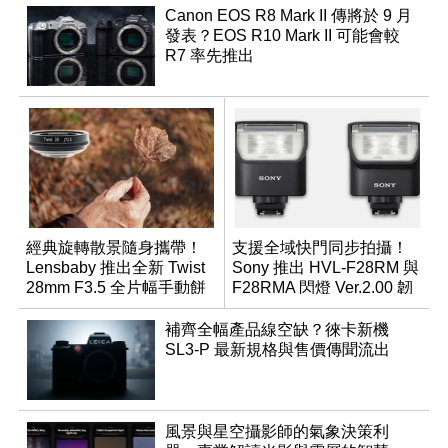
Canon EOS R8 Mark II 傳將於 9 月
發表？EOS R10 Mark II 可能會較
R7 率先推出
經典旋轉散景隨身攜帶！
支援全域快門同步拍攝！
Lensbaby 推出全新 Twist
Sony 推出 HVL-F28RM 與
28mm F3.5 全片幅手動餅
F28RMA 閃燈 Ver.2.00 韌
乾鏡
體
補齊全幅產品線空缺？徠卡新機
SL3-P 最新規格與售價傳聞流出
風景與星空攝影師的氣象決策利