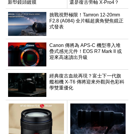
新型鏡頭鍍膜
還是復古旁軸 X-Pro4？
挑戰視野極限！Tamron 12-20mm
F2.8 (A084) 全片幅超廣角變焦鏡正
式發表
Canon 傳將為 APS-C 機型導入堆
疊式感光元件！EOS R7 Mark II 或
迎來高速讀出升級
經典復古血統再現？富士下一代旗
艦相機 X-T6 傳將迎來外觀與色彩科
學雙重優化