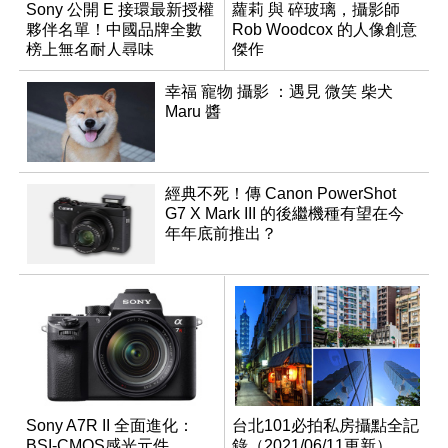
Sony 公開 E 接環最新授權
蘿莉 與 碎玻璃，攝影師
夥伴名單！中國品牌全數
Rob Woodcox 的人像創意
榜上無名耐人尋味
傑作
幸福 寵物 攝影 ：遇見 微笑 柴犬
Maru 醬
經典不死！傳 Canon PowerShot
G7 X Mark III 的後繼機種有望在今
年年底前推出？
Sony A7R II 全面進化：
台北101必拍私房攝點全記
BSI-CMOS感光元件、
錄（2021/06/11更新）