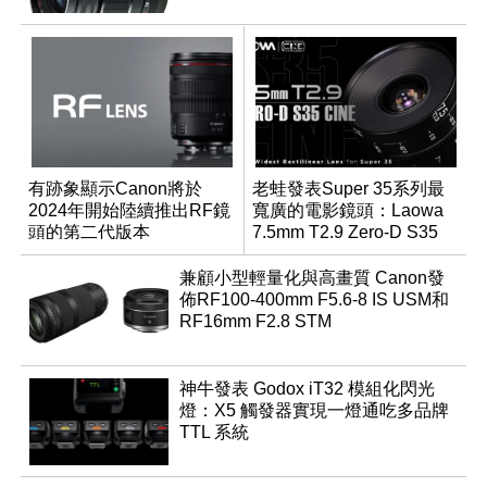
有跡象顯示Canon將於
老蛙發表Super 35系列最
2024年開始陸續推出RF鏡
寬廣的電影鏡頭：Laowa
頭的第二代版本
7.5mm T2.9 Zero-D S35
Cine
兼顧小型輕量化與高畫質 Canon發
佈RF100-400mm F5.6-8 IS USM和
RF16mm F2.8 STM
神牛發表 Godox iT32 模組化閃光
燈：X5 觸發器實現一燈通吃多品牌
TTL 系統