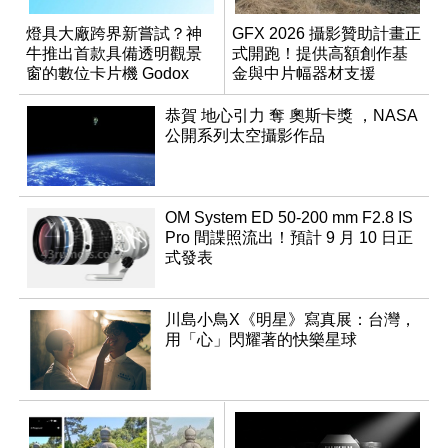
燈具大廠跨界新嘗試？神
GFX 2026 攝影贊助計畫正
牛推出首款具備透明觀景
式開跑！提供高額創作基
窗的數位卡片機 Godox
金與中片幅器材支援
C100
恭賀 地心引力 奪 奧斯卡獎 ，NASA
公開系列太空攝影作品
OM System ED 50-200 mm F2.8 IS
Pro 間諜照流出！預計 9 月 10 日正
式發表
川島小鳥X《明星》寫真展：台灣，
用「心」閃耀著的快樂星球