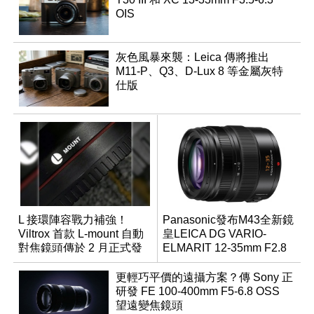
OIS
灰色風暴來襲：Leica 傳將推出
M11-P、Q3、D-Lux 8 等金屬灰特
仕版
L 接環陣容戰力補強！
Panasonic發布M43全新鏡
Viltrox 首款 L-mount 自動
皇LEICA DG VARIO-
對焦鏡頭傳於 2 月正式發
ELMARIT 12-35mm F2.8
表
ASPH. POWER OIS
更輕巧平價的遠攝方案？傳 Sony 正
研發 FE 100-400mm F5-6.8 OSS
望遠變焦鏡頭