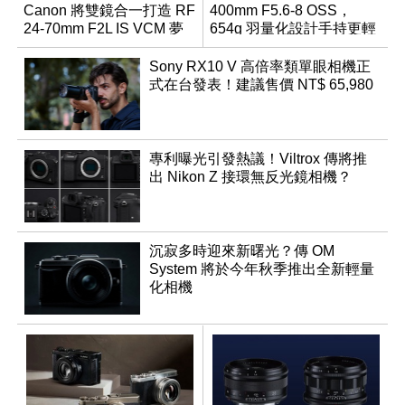
Canon 將雙鏡合一打造 RF
400mm F5.6-8 OSS，
24-70mm F2L IS VCM 夢
654g 羽量化設計手持更輕
幻規格
鬆
Sony RX10 V 高倍率類單眼相機正
式在台發表！建議售價 NT$ 65,980
專利曝光引發熱議！Viltrox 傳將推
出 Nikon Z 接環無反光鏡相機？
沉寂多時迎來新曙光？傳 OM
System 將於今年秋季推出全新輕量
化相機