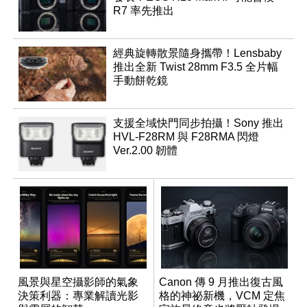
R7 率先推出
經典旋轉散景隨身攜帶！Lensbaby
推出全新 Twist 28mm F3.5 全片幅
手動餅乾鏡
支援全域快門同步拍攝！Sony 推出
HVL-F28RM 與 F28RMA 閃燈
Ver.2.00 韌體
風景與星空攝影師的氣象
Canon 傳 9 月推出復古風
決策利器：專業解讀光影
格的神祕新機，VCM 定焦