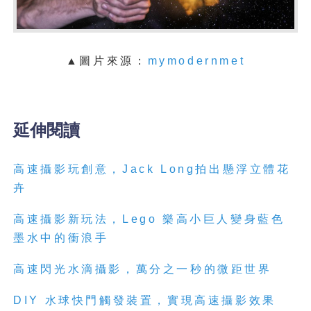
▲圖片來源：
mymodernmet
延伸閱讀
高速
攝影玩創意，
Jack Long
拍出懸浮立體花
卉
高速
攝影新玩法，
Lego
樂
高
小巨人變身藍色
墨水中的衝浪手
高速
閃光水滴攝影，萬分之一秒的微距世界
DIY
水球快門觸發裝置，實現
高速
攝影效果