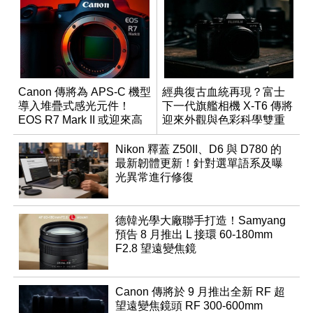
Canon 傳將為 APS-C 機型
經典復古血統再現？富士
導入堆疊式感光元件！
下一代旗艦相機 X-T6 傳將
EOS R7 Mark II 或迎來高
迎來外觀與色彩科學雙重
速讀出升級
優化
Nikon 釋蓋 Z50II、D6 與 D780 的
最新韌體更新！針對選單語系及曝
光異常進行修復
德韓光學大廠聯手打造！Samyang
預告 8 月推出 L 接環 60-180mm
F2.8 望遠變焦鏡
Canon 傳將於 9 月推出全新 RF 超
望遠變焦鏡頭 RF 300-600mm