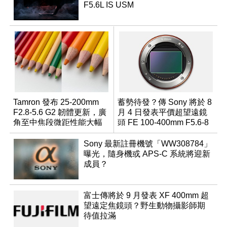
F5.6L IS USM
Tamron 發布 25-200mm
蓄勢待發？傳 Sony 將於 8
F2.8-5.6 G2 韌體更新，廣
月 4 日發表平價超望遠鏡
角至中焦段微距性能大幅
頭 FE 100-400mm F5.6-8
升級
Sony 最新註冊機號「WW308784」
曝光，隨身機或 APS-C 系統將迎新
成員？
富士傳將於 9 月發表 XF 400mm 超
望遠定焦鏡頭？野生動物攝影師期
待值拉滿