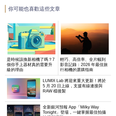
你可能也喜歡這些文章
是時候該換新相機了嗎？7
輕巧、高倍率、全片幅到
個你手上器材真的需要升
影音記錄：2026 年最佳旅
級的理由
行相機的選購指南
LUMIX Lab 將迎來重大更新！將於
5 月 20 日上線，支援有線連接與
RAW 檔後製
全新銀河預報 App「Milky Way
Tonight」登場，一鍵掌握最佳拍攝