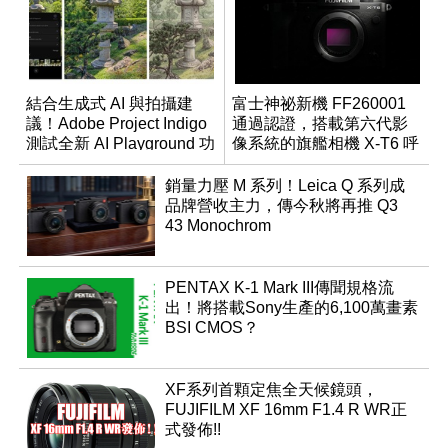
結合生成式 AI 與拍攝建
富士神祕新機 FF260001
議！Adobe Project Indigo
通過認證，搭載第六代影
測試全新 AI Playground 功
像系統的旗艦相機 X-T6 呼
能
之欲出？
銷量力壓 M 系列！Leica Q 系列成
品牌營收主力，傳今秋將再推 Q3
43 Monochrom
PENTAX K-1 Mark III傳聞規格流
出！將搭載Sony生產的6,100萬畫素
BSI CMOS？
XF系列首顆定焦全天候鏡頭，
FUJIFILM XF 16mm F1.4 R WR正
式發佈!!