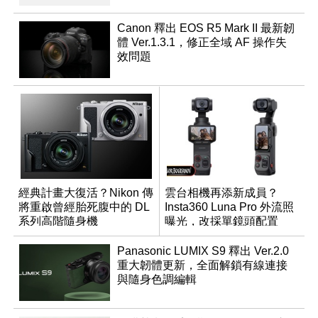
Canon 釋出 EOS R5 Mark II 最新韌
體 Ver.1.3.1，修正全域 AF 操作失
效問題
經典計畫大復活？Nikon 傳
雲台相機再添新成員？
將重啟曾經胎死腹中的 DL
Insta360 Luna Pro 外流照
系列高階隨身機
曝光，改採單鏡頭配置
Panasonic LUMIX S9 釋出 Ver.2.0
重大韌體更新，全面解鎖有線連接
與隨身色調編輯