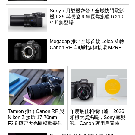
Sony 7 月雙機齊發！全域快門電影
機 FX5 與睽違 9 年長焦旗艦 RX10
V 即將登場
Megadap 推出全球首款 Leica M 轉
Canon RF 自動對焦轉接環 M2RF
Tamron 推出 Canon RF 與
年度最佳相機出爐！2026
Nikon Z 接環 17-70mm
相機大獎揭曉，Sony 奪雙
F2.8 恆定大光圈標準變焦
冠、Canon 獲用戶青睞
鏡