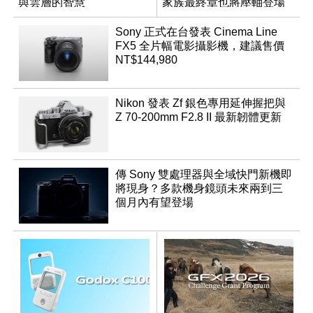
與雲層的智慧
家族最終章也將壓軸登場
App「Atmos」登場
Sony 正式在台發表 Cinema Line
FX5 全片幅電影攝影機，建議售價
NT$144,980
Nikon 發表 Zf 銀色專用延伸握把與
Z 70-200mm F2.8 II 最新韌體更新
傳 Sony 雙處理器與全域快門新機即
將現身？多款機身鏡頭未來兩到三
個月內有望登場