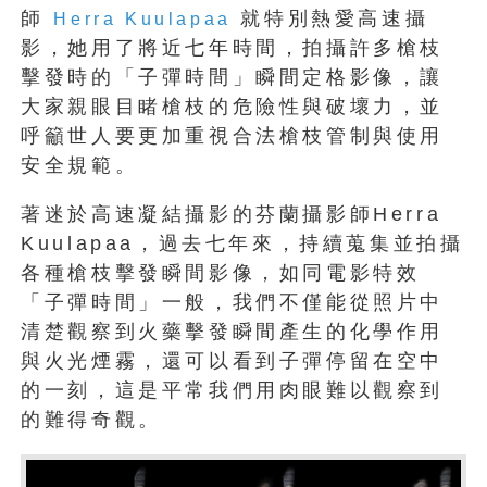
師
就特別熱愛高速攝
Herra Kuulapaa
影，她用了將近七年時間，拍攝許多槍枝
擊發時的「子彈時間」瞬間定格影像，讓
大家親眼目睹槍枝的危險性與破壞力，並
呼籲世人要更加重視合法槍枝管制與使用
安全規範。
著迷於高速凝結攝影的芬蘭攝影師Herra
Kuulapaa，過去七年來，持續蒐集並拍攝
各種槍枝擊發瞬間影像，如同電影特效
「子彈時間」一般，我們不僅能從照片中
清楚觀察到火藥擊發瞬間產生的化學作用
與火光煙霧，還可以看到子彈停留在空中
的一刻，這是平常我們用肉眼難以觀察到
的難得奇觀。