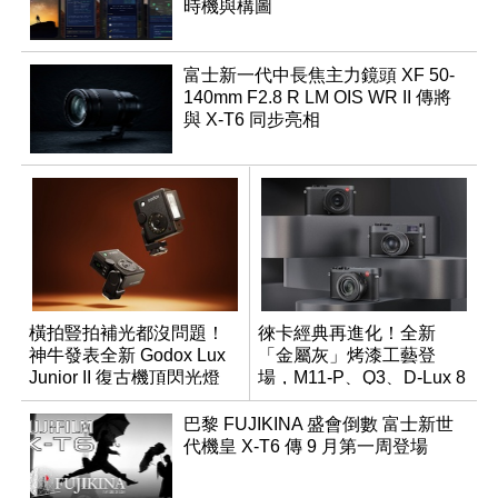
時機與構圖
富士新一代中長焦主力鏡頭 XF 50-
140mm F2.8 R LM OIS WR II 傳將
與 X-T6 同步亮相
橫拍豎拍補光都沒問題！
徠卡經典再進化！全新
神牛發表全新 Godox Lux
「金屬灰」烤漆工藝登
Junior II 復古機頂閃光燈
場，M11-P、Q3、D-Lux 8
領銜換裝
巴黎 FUJIKINA 盛會倒數 富士新世
代機皇 X-T6 傳 9 月第一周登場