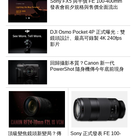
Sony FX5 與平價 FE 100-400mm
發表會前夕規格與售價全面流出
DJI Osmo Pocket 4P 正式曝光：雙
鏡頭設計、最高可錄製 4K 240fps
影片
回歸攝影本質？Canon 新一代
PowerShot 隨身機傳今年底前現身
頂級變焦鏡頭新變局？傳
Sony 正式發表 FE 100-