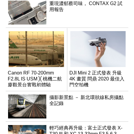
重現濃郁蔡司味， CONTAX G2 試
用報告
Canon RF 70-200mm
DJI Mini 2 正式發表 升級
F2.8L IS USM ╳ 桃機二航
4K 畫質 問鼎 2020 最佳入
廈觀景台實戰初體驗
門空拍機
攝影新景點 － 新北環狀線私房攝點
全記錄
輕巧經典再升級：富士正式發表 X-
T30 III 和 XC 13-33mm F3.5-6.3