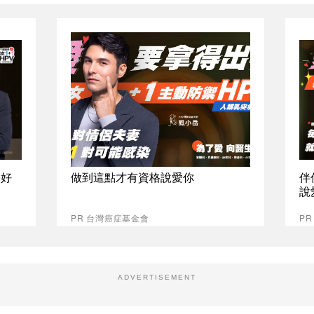
最好
做到這點才有資格說愛你
伴
說
PR 台灣癌症基金會
P
ADVERTISEMENT