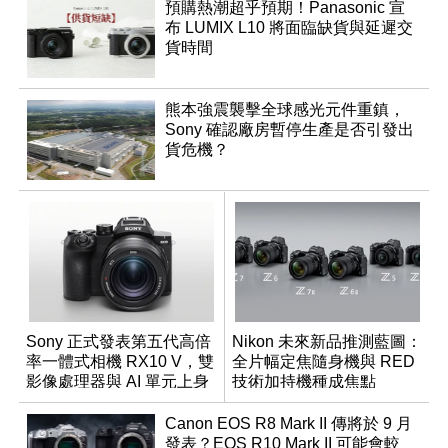
預購熱潮超乎預期！Panasonic 宣
布 LUMIX L10 將面臨缺貨與延遲交
貨時間
熊本強震襲擊全球感光元件重鎮，
Sony 確認廠房暫停生產是否引發出
貨危機？
Sony 正式發表第五代高倍
Nikon 未來新品推測藍圖：
率一體式相機 RX10 V，雙
全片幅定焦隨身機與 RED
影像處理器與 AI 單元上身
技術加持機種成焦點
Canon EOS R8 Mark II 傳將於 9 月
發表？EOS R10 Mark II 可能會較