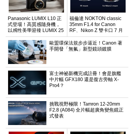
Panasonic LUMIX L10 正
福倫達 NOKTON classic
式登場！高質感隨身機，
35mm F1.4 for Canon
以感性美學迎接 LUMIX 25
RF、Nikon Z 雙卡口 7 月
週年
同步登台
歐盟環保法規步步逼近！Canon 著
手開發「無氟」新型鏡頭鍍膜
富士神祕新機完成註冊！會是旗艦
中片幅 GFX180 還是復古旁軸 X-
Pro4？
挑戰視野極限！Tamron 12-20mm
F2.8 (A084) 全片幅超廣角變焦鏡正
式發表