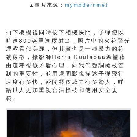
▲圖片來源：
mymodernmet
扣下板機後同時按下相機快門，子彈便以
時速800英里速度射出，照片中的火花聲光
煙霧看似美麗，但其實也是一種暴力的符
號象徵，攝影師Herra Kuulapaa希望藉
由這種視覺矛盾心理，向我們強調槍枝管
制的重要性，並用瞬間影像描述子彈飛行
速度有多快，瞬間釋放威力有多驚人，呼
籲世人更加重視合法槍枝和使用安全規
範。