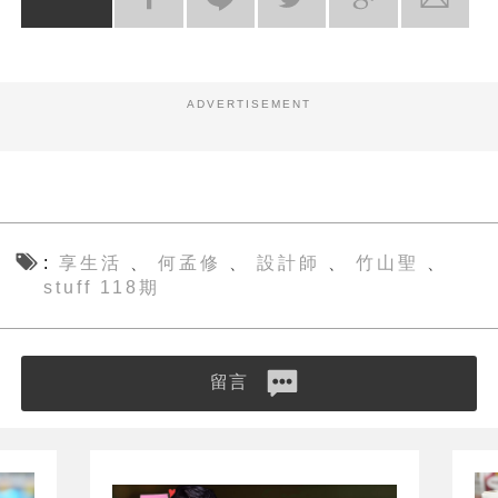
ADVERTISEMENT
享生活
何孟修
設計師
竹山聖
、
、
、
、
stuff 118期
留言