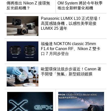
傳將推出 Nikon Z 接環無
OM System 將於今年秋季
反光鏡相機？
推出全新輕量化相機
Panasonic LUMIX L10 正式登場！
高質感隨身機，以感性美學迎接
LUMIX 25 週年
福倫達 NOKTON classic 35mm
F1.4 for Canon RF、Nikon Z 雙卡
口 7 月同步登台
歐盟環保法規步步逼近！Canon 著
手開發「無氟」新型鏡頭鍍膜