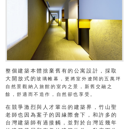
整個建築本體捨棄舊有的公寓設計，採取
大開放式的
玻璃帷幕，更將室外遼闊的五萬坪
自然景觀納入旅館的室內之景，新
舊交融之
餘，舒適而不造作，自然卻也享受。
在競爭激烈與人才輩出的建築界，竹山聖
老師也因為案子的因緣際會下，和許多的
台灣建築師有過接觸，並對於台灣近幾年