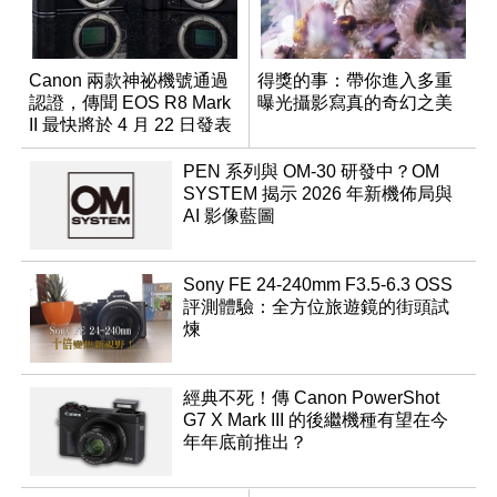
Canon 兩款神祕機號通過
得獎的事：帶你進入多重
認證，傳聞 EOS R8 Mark
曝光攝影寫真的奇幻之美
II 最快將於 4 月 22 日發表
PEN 系列與 OM-30 研發中？OM
SYSTEM 揭示 2026 年新機佈局與
AI 影像藍圖
Sony FE 24-240mm F3.5-6.3 OSS
評測體驗：全方位旅遊鏡的街頭試
煉
經典不死！傳 Canon PowerShot
G7 X Mark III 的後繼機種有望在今
年年底前推出？