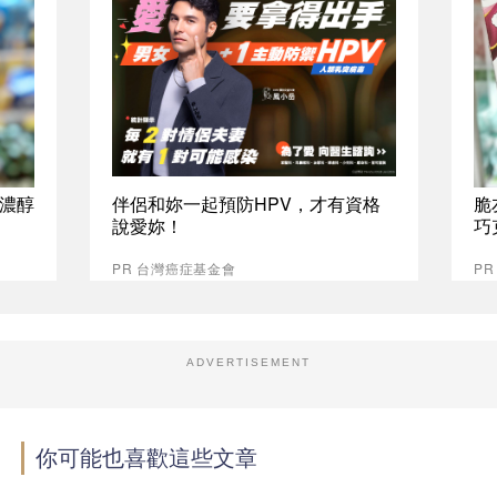
%濃醇
伴侶和妳一起預防HPV，才有資格
脆
說愛妳！
巧
PR 台灣癌症基金會
P
ADVERTISEMENT
你可能也喜歡這些文章