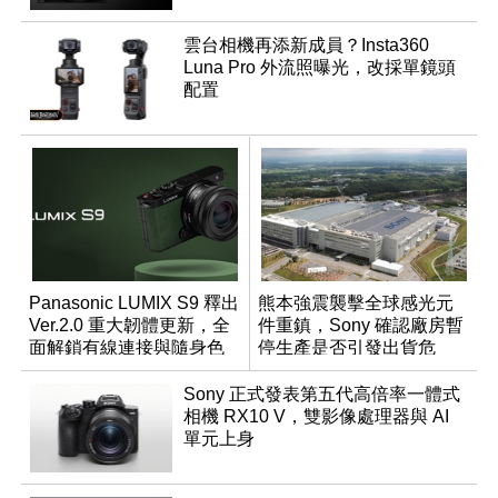
雲台相機再添新成員？Insta360
Luna Pro 外流照曝光，改採單鏡頭
配置
Panasonic LUMIX S9 釋出
熊本強震襲擊全球感光元
Ver.2.0 重大韌體更新，全
件重鎮，Sony 確認廠房暫
面解鎖有線連接與隨身色
停生產是否引發出貨危
調編輯
機？
Sony 正式發表第五代高倍率一體式
相機 RX10 V，雙影像處理器與 AI
單元上身