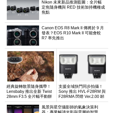
Nikon 未來新品推測藍圖：全片幅
定焦隨身機與 RED 技術加持機種成
焦點
Canon EOS R8 Mark II 傳將於 9 月
發表？EOS R10 Mark II 可能會較
R7 率先推出
經典旋轉散景隨身攜帶！
支援全域快門同步拍攝！
Lensbaby 推出全新 Twist
Sony 推出 HVL-F28RM 與
28mm F3.5 全片幅手動餅
F28RMA 閃燈 Ver.2.00 韌
乾鏡
體
風景與星空攝影師的氣象決策利
器：專業解讀光影與雲層的智慧