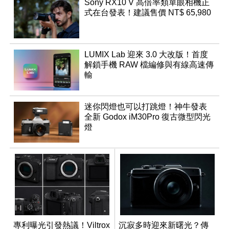
Sony RX10 V 高倍率類單眼相機正
式在台發表！建議售價 NT$ 65,980
LUMIX Lab 迎來 3.0 大改版！首度
解鎖手機 RAW 檔編修與有線高速傳
輸
迷你閃燈也可以打跳燈！神牛發表
全新 Godox iM30Pro 復古微型閃光
燈
專利曝光引發熱議！Viltrox
沉寂多時迎來新曙光？傳