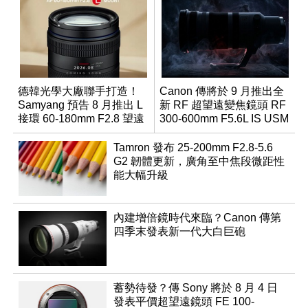
德韓光學大廠聯手打造！
Canon 傳將於 9 月推出全
Samyang 預告 8 月推出 L
新 RF 超望遠變焦鏡頭 RF
接環 60-180mm F2.8 望遠
300-600mm F5.6L IS USM
變焦鏡
Tamron 發布 25-200mm F2.8-5.6
G2 韌體更新，廣角至中焦段微距性
能大幅升級
內建增倍鏡時代來臨？Canon 傳第
四季末發表新一代大白巨砲
蓄勢待發？傳 Sony 將於 8 月 4 日
發表平價超望遠鏡頭 FE 100-