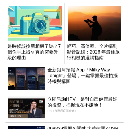
是時候該換新相機了嗎？7
輕巧、高倍率、全片幅到
個你手上器材真的需要升
影音記錄：2026 年最佳旅
級的理由
行相機的選購指南
全新銀河預報 App「Milky Way
Tonight」登場，一鍵掌握最佳拍攝
時機與構圖
立即諮詢HPV！是對自己健康最好
的投資，把握現在不嫌晚！
PR（台灣癌症基金會）
009829掌握AI關鍵 大華韓國KOSPI