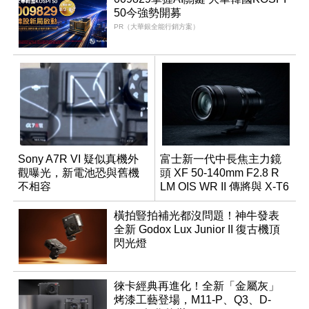
50今強勢開募
PR（大華銀全能行銷方案）
Sony A7R VI 疑似真機外
富士新一代中長焦主力鏡
觀曝光，新電池恐與舊機
頭 XF 50-140mm F2.8 R
不相容
LM OIS WR II 傳將與 X-T6
同步亮相
橫拍豎拍補光都沒問題！神牛發表
全新 Godox Lux Junior II 復古機頂
閃光燈
徠卡經典再進化！全新「金屬灰」
烤漆工藝登場，M11-P、Q3、D-