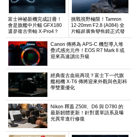
富士神祕新機完成註冊！
挑戰視野極限！Tamron
會是旗艦中片幅 GFX180
12-20mm F2.8 (A084) 全
還是復古旁軸 X-Pro4？
片幅超廣角變焦鏡正式發
表
Canon 傳將為 APS-C 機型導入堆
疊式感光元件！EOS R7 Mark II 或
迎來高速讀出升級
經典復古血統再現？富士下一代旗
艦相機 X-T6 傳將迎來外觀與色彩科
學雙重優化
Nikon 釋蓋 Z50II、D6 與 D780 的
最新韌體更新！針對選單語系及曝
光異常進行修復