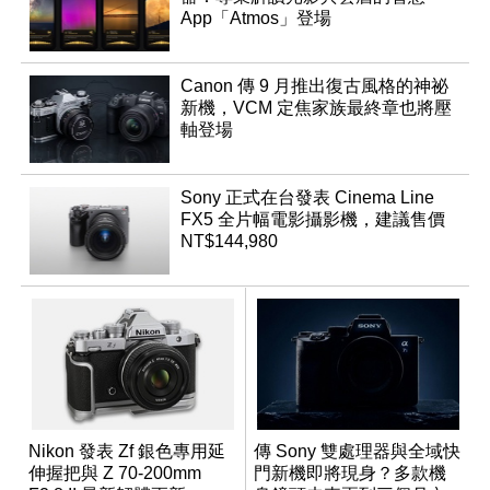
App「Atmos」登場
Canon 傳 9 月推出復古風格的神祕
新機，VCM 定焦家族最終章也將壓
軸登場
Sony 正式在台發表 Cinema Line
FX5 全片幅電影攝影機，建議售價
NT$144,980
Nikon 發表 Zf 銀色專用延
傳 Sony 雙處理器與全域快
伸握把與 Z 70-200mm
門新機即將現身？多款機