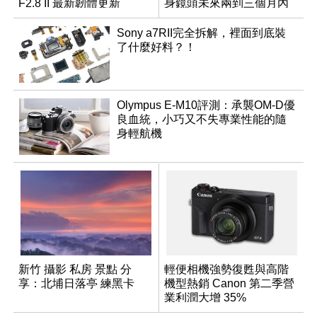
F2.8 II 最新韌體更新
身鏡頭未來兩到三個月內
有望登場
Sony a7RII完全拆解，裡面到底裝
了什麼好料？！
Olympus E-M10評測：承襲OM-D優
良血統，小巧又不失專業性能的隨
身輕航機
新竹 攝影 私房 景點 分
輕便相機強勢復甦與高階
享：北埔日落亭 練黑卡
機型熱銷 Canon 第二季營
業利潤大增 35%