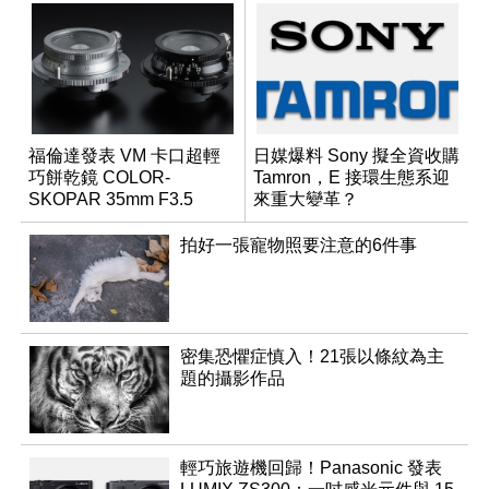
福倫達發表 VM 卡口超輕
日媒爆料 Sony 擬全資收購
巧餅乾鏡 COLOR-
Tamron，E 接環生態系迎
SKOPAR 35mm F3.5
來重大變革？
Aspherical
拍好一張寵物照要注意的6件事
密集恐懼症慎入！21張以條紋為主
題的攝影作品
輕巧旅遊機回歸！Panasonic 發表