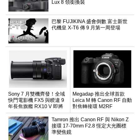
Lux 8 領銜換裝
巴黎 FUJIKINA 盛會倒數 富士新世
代機皇 X-T6 傳 9 月第一周登場
Sony 7 月雙機齊發！全域
Megadap 推出全球首款
快門電影機 FX5 與睽違 9
Leica M 轉 Canon RF 自動
年長焦旗艦 RX10 V 即將
對焦轉接環 M2RF
登場
Tamron 推出 Canon RF 與 Nikon Z
接環 17-70mm F2.8 恆定大光圈標
準變焦鏡