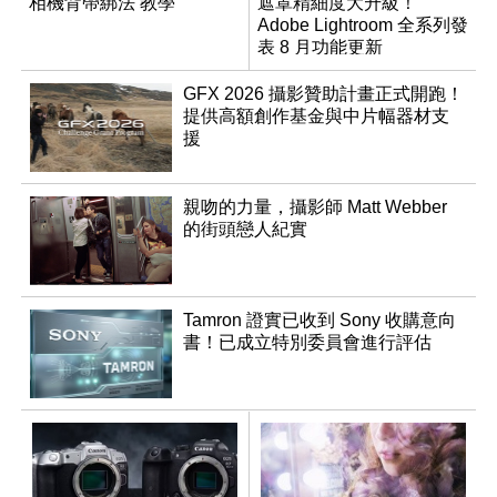
相機背帶綁法 教學
遮罩精細度大升級！
Adobe Lightroom 全系列發
表 8 月功能更新
GFX 2026 攝影贊助計畫正式開跑！
提供高額創作基金與中片幅器材支
援
親吻的力量，攝影師 Matt Webber
的街頭戀人紀實
Tamron 證實已收到 Sony 收購意向
書！已成立特別委員會進行評估