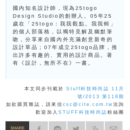
國內知名設計師，現為25togo
Design Studio的創辦人。05年25
歲在「25togo：我我觀點。我我輯」
的個人部落格，以獨特見解及幽默筆
吻，分享來自國內外充滿創意新奇的
設計單品；07年成立25togo品牌，推
出許多有趣的、實用的設計商品。著
有《設計，無所不在》一書。
本文同步刊載於
Stuff科技時尚誌 11月
號/2013 第118期
如欲購買雜誌，請來信
csc@cite.com.tw
洽詢
歡迎加入
STUFF科技時尚誌
粉絲團
SHARE