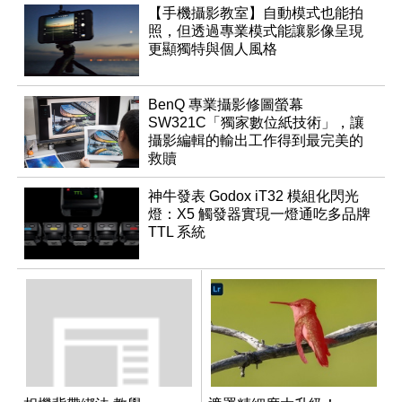
【手機攝影教室】自動模式也能拍
照，但透過專業模式能讓影像呈現
更顯獨特與個人風格
BenQ 專業攝影修圖螢幕
SW321C「獨家數位紙技術」，讓
攝影編輯的輸出工作得到最完美的
救贖
神牛發表 Godox iT32 模組化閃光
燈：X5 觸發器實現一燈通吃多品牌
TTL 系統