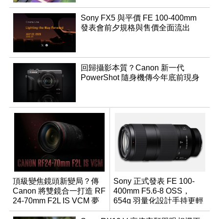
Sony FX5 與平價 FE 100-400mm
發表會前夕規格與售價全面流出
回歸攝影本質？Canon 新一代
PowerShot 隨身機傳今年底前現身
頂級變焦鏡頭新變局？傳
Sony 正式發表 FE 100-
Canon 將雙鏡合一打造 RF
400mm F5.6-8 OSS，
24-70mm F2L IS VCM 夢
654g 羽量化設計手持更輕
幻規格
鬆