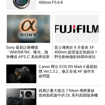
400mm F5.6-8
Sony 最新註冊機號
富士傳將於 9 月發表 XF
「WW308784」曝光，隨
400mm 超望遠定焦鏡頭？
身機或 APS-C 系統將迎新
野生動物攝影師期待值拉
成員？
滿
Canon 釋出 EOS R5 Mark II 最新韌
體 Ver.1.3.1，修正全域 AF 操作失
效問題
經典計畫大復活？Nikon 傳將重啟
曾經胎死腹中的 DL 系列高階隨身機