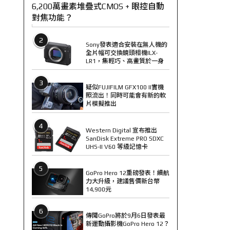
6,200萬畫素堆疊式CMOS + 眼控自動
對焦功能？
2
Sony發表適合安裝在無人機的
全片幅可交換鏡頭相機ILX-
LR1，集輕巧、高畫質於一身
3
疑似FUJIFILM GFX100 II實機
照流出！同時可能會有新的軟
片模擬推出
4
Western Digital 宣布推出
SanDisk Extreme PRO SDXC
UHS-II V60 等級記憶卡
5
GoPro Hero 12重磅發表！續航
力大升級，建議售價新台幣
14,900元
6
傳聞GoPro將於9月6日發表最
新運動攝影機GoPro Hero 12？