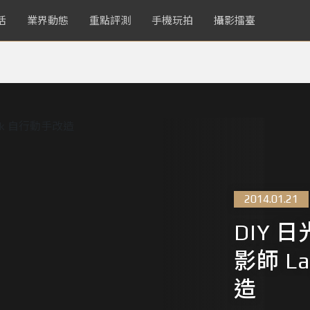
活
業界動態
重點評測
手機玩拍
攝影擂臺
2014.01.21
DIY 
影師 La
造