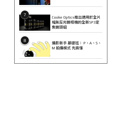
7
Cooke Optics推出適用於全片
幅無反光鏡相機的全新SP3定
焦鏡頭組
8
攝影新手 基礎班： P、A、S、
M 拍攝模式 先搞懂