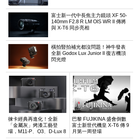
富士新一代中長焦主力鏡頭 XF 50-
140mm F2.8 R LM OIS WR II 傳將
與 X-T6 同步亮相
橫拍豎拍補光都沒問題！神牛發表
全新 Godox Lux Junior II 復古機頂
閃光燈
徠卡經典再進化！全新
巴黎 FUJIKINA 盛會倒數
「金屬灰」烤漆工藝登
富士新世代機皇 X-T6 傳 9
場，M11-P、Q3、D-Lux 8
月第一周登場
領銜換裝