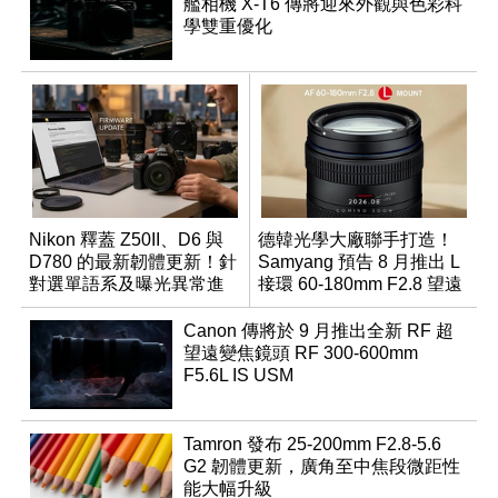
艦相機 X-T6 傳將迎來外觀與色彩科
學雙重優化
Nikon 釋蓋 Z50II、D6 與
德韓光學大廠聯手打造！
D780 的最新韌體更新！針
Samyang 預告 8 月推出 L
對選單語系及曝光異常進
接環 60-180mm F2.8 望遠
行修復
變焦鏡
Canon 傳將於 9 月推出全新 RF 超
望遠變焦鏡頭 RF 300-600mm
F5.6L IS USM
Tamron 發布 25-200mm F2.8-5.6
G2 韌體更新，廣角至中焦段微距性
能大幅升級