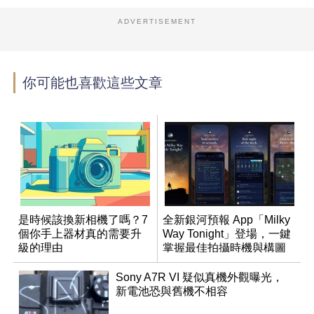
ADVERTISEMENT
你可能也喜歡這些文章
是時候該換新相機了嗎？7
全新銀河預報 App「Milky
個你手上器材真的需要升
Way Tonight」登場，一鍵
級的理由
掌握最佳拍攝時機與構圖
Sony A7R VI 疑似真機外觀曝光，
新電池恐與舊機不相容