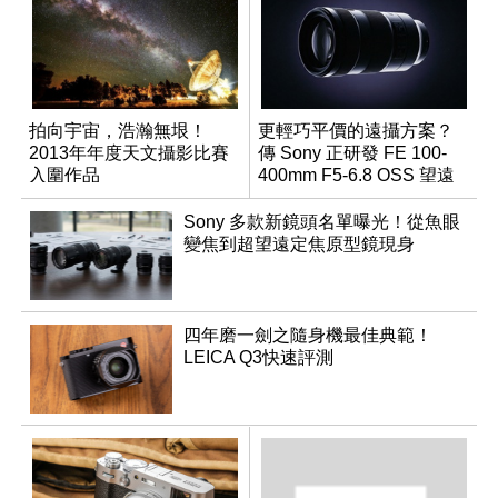
拍向宇宙，浩瀚無垠！
更輕巧平價的遠攝方案？
2013年年度天文攝影比賽
傳 Sony 正研發 FE 100-
入圍作品
400mm F5-6.8 OSS 望遠
變焦鏡頭
Sony 多款新鏡頭名單曝光！從魚眼
變焦到超望遠定焦原型鏡現身
四年磨一劍之隨身機最佳典範！
LEICA Q3快速評測