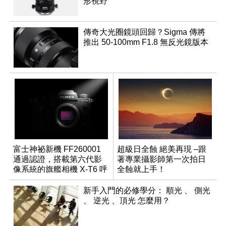
形視野
傳奇大光圈鏡頭回歸？Sigma 傳將
推出 50-100mm F1.8 無反光鏡版本
富士神祕新機 FF260001
超級日全蝕 絕美再現 –跟
通過認證，搭載第六代影
著專業攝影師第一次拍日
像系統的旗艦相機 X-T6 呼
全蝕就上手！
之欲出？
新手入門的必修學分： 順光 、 側光
、 逆光 、頂光 怎麼用？