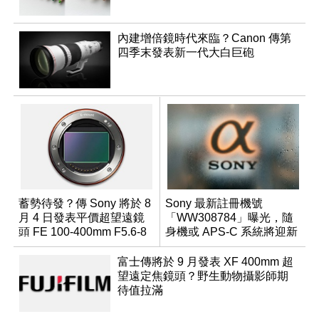
內建增倍鏡時代來臨？Canon 傳第
四季末發表新一代大白巨砲
蓄勢待發？傳 Sony 將於 8
Sony 最新註冊機號
月 4 日發表平價超望遠鏡
「WW308784」曝光，隨
頭 FE 100-400mm F5.6-8
身機或 APS-C 系統將迎新
成員？
富士傳將於 9 月發表 XF 400mm 超
望遠定焦鏡頭？野生動物攝影師期
待值拉滿