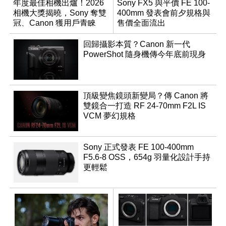
年度最佳相機出爐！2026
Sony FX5 與平價 FE 100-
相機大獎揭曉，Sony 奪雙
400mm 發表會前夕規格與
冠、Canon 獲用戶青睞
售價全面流出
回歸攝影本質？Canon 新一代
PowerShot 隨身機傳今年底前現身
頂級變焦鏡頭新變局？傳 Canon 將
雙鏡合一打造 RF 24-70mm F2L IS
VCM 夢幻規格
Sony 正式發表 FE 100-400mm
F5.6-8 OSS，654g 羽量化設計手持
更輕鬆