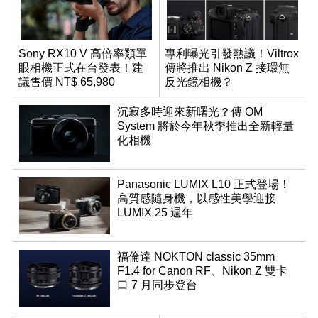
Sony RX10 V 高倍率類單
專利曝光引發熱議！Viltrox
眼相機正式在台發表！建
傳將推出 Nikon Z 接環無
議售價 NT$ 65,980
反光鏡相機？
沉寂多時迎來新曙光？傳 OM
System 將於今年秋季推出全新輕量
化相機
Panasonic LUMIX L10 正式登場！
高質感隨身機，以感性美學迎接
LUMIX 25 週年
福倫達 NOKTON classic 35mm
F1.4 for Canon RF、Nikon Z 雙卡
口 7 月同步登台