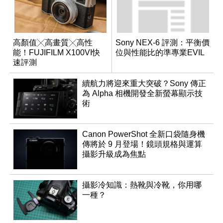
高顏值╳高畫質╳高性
Sony NEX-6 評測：平衡價
能！FUJIFILM X100VI快
位與性能比的準專業EVIL
速評測
續航力將迎來重大突破？Sony 傳正
為 Alpha 相機開發全新螢幕顯示技
術
Canon PowerShot 全新口袋隨身機
傳將於 9 月登場！鏡頭規格與運算
攝影升級成為焦點
攝影冷知識：熱靴與冷靴，你用哪
一種？