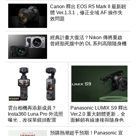
Canon 釋出 EOS R5 Mark II 最新韌
體 Ver.1.3.1，修正全域 AF 操作失
效問題
經典計畫大復活？Nikon 傳將重啟
曾經胎死腹中的 DL 系列高階隨身機
雲台相機再添新成員？
Panasonic LUMIX S9 釋出
Insta360 Luna Pro 外流照
Ver.2.0 重大韌體更新，全
曝光，改採單鏡頭配置
面解鎖有線連接與隨身色
調編輯
預購熱潮超乎預期！Panasonic 宣