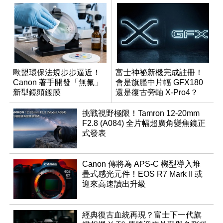
歐盟環保法規步步逼近！
富士神祕新機完成註冊！
Canon 著手開發「無氟」
會是旗艦中片幅 GFX180
新型鏡頭鍍膜
還是復古旁軸 X-Pro4？
挑戰視野極限！Tamron 12-20mm
F2.8 (A084) 全片幅超廣角變焦鏡正
式發表
Canon 傳將為 APS-C 機型導入堆
疊式感光元件！EOS R7 Mark II 或
迎來高速讀出升級
經典復古血統再現？富士下一代旗