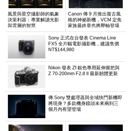
風景與星空攝影師的氣象
Canon 傳 9 月推出復古風
決策利器：專業解讀光影
格的神祕新機，VCM 定焦
與雲層的智慧
家族最終章也將壓軸登場
App「Atmos」登場
Sony 正式在台發表 Cinema Line
FX5 全片幅電影攝影機，建議售價
NT$144,980
Nikon 發表 Zf 銀色專用延伸握把與
Z 70-200mm F2.8 II 最新韌體更新
傳 Sony 雙處理器與全域快門新機即
將現身？多款機身鏡頭未來兩到三
個月內有望登場