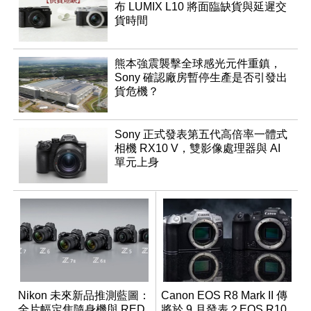
布 LUMIX L10 將面臨缺貨與延遲交
貨時間
熊本強震襲擊全球感光元件重鎮，
Sony 確認廠房暫停生產是否引發出
貨危機？
Sony 正式發表第五代高倍率一體式
相機 RX10 V，雙影像處理器與 AI
單元上身
Nikon 未來新品推測藍圖：
Canon EOS R8 Mark II 傳
全片幅定焦隨身機與 RED
將於 9 月發表？EOS R10