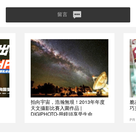
留言
拍向宇宙，浩瀚無垠！2013年年度
脆
天文攝影比賽入圍作品 |
巧
DIGIPHOTO-用鏡頭享受生命
P