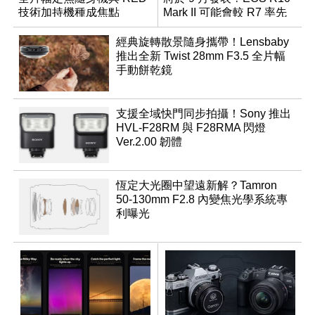
技術加持機種成焦點
Mark II 可能會較 R7 率先
推出
經典旋轉散景隨身攜帶！Lensbaby
推出全新 Twist 28mm F3.5 全片幅
手動餅乾鏡
支援全域快門同步拍攝！Sony 推出
HVL-F28RM 與 F28RMA 閃燈
Ver.2.00 韌體
恆定大光圈中望遠新解？Tamron
50-130mm F2.8 內變焦光學系統專
利曝光