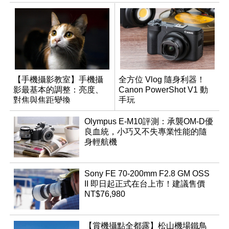
【手機攝影教室】手機攝
全方位 Vlog 隨身利器！
影最基本的調整：亮度、
Canon PowerShot V1 動
對焦與焦距變換
手玩
Olympus E-M10評測：承襲OM-D優
良血統，小巧又不失專業性能的隨
身輕航機
Sony FE 70-200mm F2.8 GM OSS
II 即日起正式在台上市！建議售價
NT$76,980
【賞機攝點全都露】松山機場鐵鳥