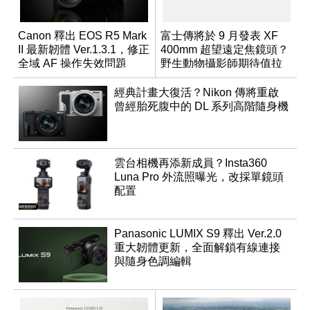
Canon 釋出 EOS R5 Mark
富士傳將於 9 月發表 XF
II 最新韌體 Ver.1.3.1，修正
400mm 超望遠定焦鏡頭？
全域 AF 操作失效問題
野生動物攝影師期待值拉
滿
經典計畫大復活？Nikon 傳將重啟
曾經胎死腹中的 DL 系列高階隨身機
雲台相機再添新成員？Insta360
Luna Pro 外流照曝光，改採單鏡頭
配置
Panasonic LUMIX S9 釋出 Ver.2.0
重大韌體更新，全面解鎖有線連接
與隨身色調編輯