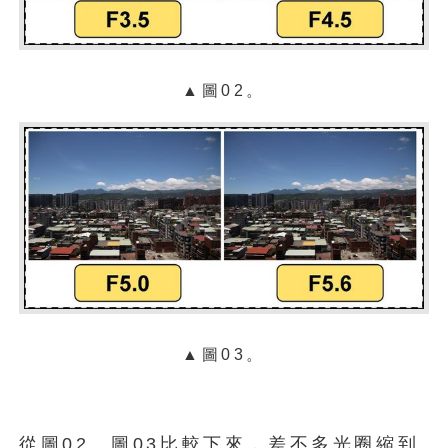
▲圖02。
▲圖03。
從圖02、圖03比較下來，差不多光圈縮到