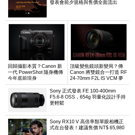
發表會前夕規格與售價全面流出
回歸攝影本質？Canon 新
頂級變焦鏡頭新變局？傳
一代 PowerShot 隨身機傳
Canon 將雙鏡合一打造 RF
今年底前現身
24-70mm F2L IS VCM 夢
幻規格
Sony 正式發表 FE 100-400mm
F5.6-8 OSS，654g 羽量化設計手持
更輕鬆
Sony RX10 V 高倍率類單眼相機正
式在台發表！建議售價 NT$ 65,980