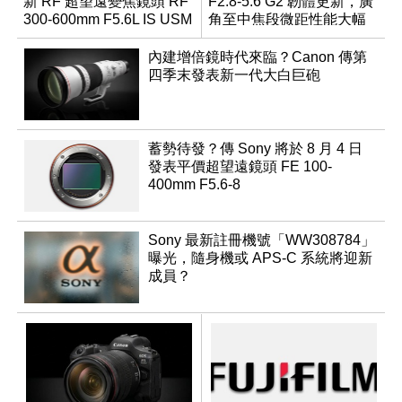
新 RF 超望遠變焦鏡頭 RF
F2.8-5.6 G2 韌體更新，廣
300-600mm F5.6L IS USM
角至中焦段微距性能大幅
升級
內建增倍鏡時代來臨？Canon 傳第
四季末發表新一代大白巨砲
蓄勢待發？傳 Sony 將於 8 月 4 日
發表平價超望遠鏡頭 FE 100-
400mm F5.6-8
Sony 最新註冊機號「WW308784」
曝光，隨身機或 APS-C 系統將迎新
成員？