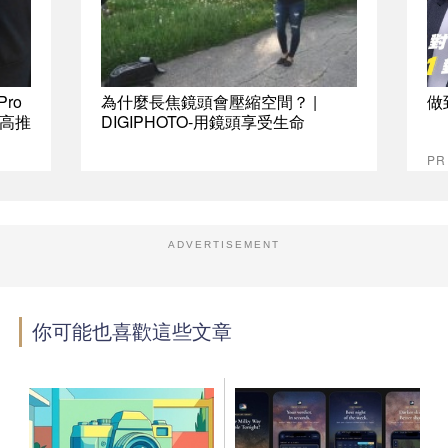
Pro
為什麼長焦鏡頭會壓縮空間？ |
做
高推
DIGIPHOTO-用鏡頭享受生命
P
ADVERTISEMENT
你可能也喜歡這些文章