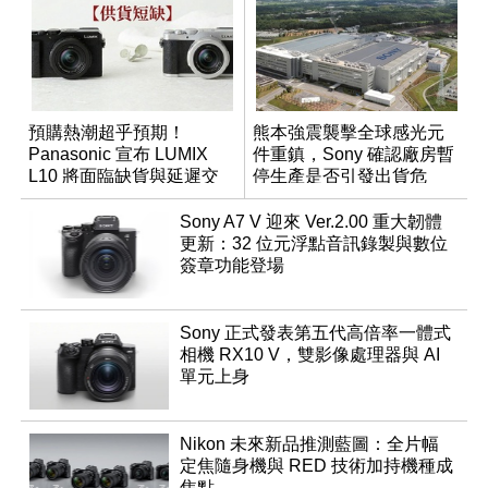
預購熱潮超乎預期！
熊本強震襲擊全球感光元
Panasonic 宣布 LUMIX
件重鎮，Sony 確認廠房暫
L10 將面臨缺貨與延遲交
停生產是否引發出貨危
貨時間
機？
Sony A7 V 迎來 Ver.2.00 重大韌體
更新：32 位元浮點音訊錄製與數位
簽章功能登場
Sony 正式發表第五代高倍率一體式
相機 RX10 V，雙影像處理器與 AI
單元上身
Nikon 未來新品推測藍圖：全片幅
定焦隨身機與 RED 技術加持機種成
焦點