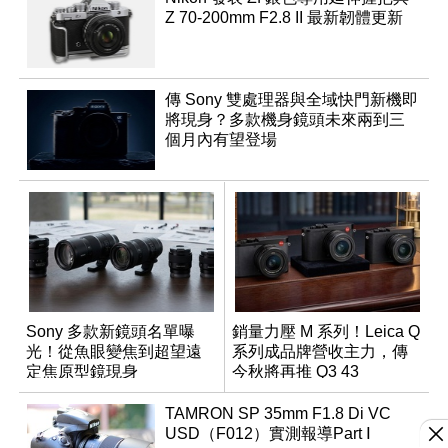
Z 70-200mm F2.8 II 最新韌體更新
傳 Sony 雙處理器與全域快門新機即
將現身？多款機身鏡頭未來兩到三
個月內有望登場
Sony 多款新鏡頭名單曝
銷量力壓 M 系列！Leica Q
光！從魚眼變焦到超望遠
系列成品牌營收主力，傳
定焦原型鏡現身
今秋將再推 Q3 43
Monochrom
TAMRON SP 35mm F1.8 Di VC
USD（F012）實測報導Part Ⅰ