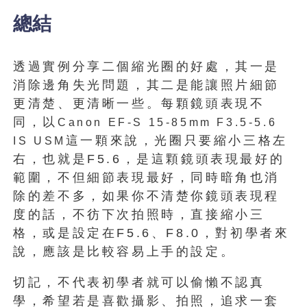
總結
透過實例分享二個縮光圈的好處，其一是
消除邊角失光問題，其二是能讓照片細節
更清楚、更清晰一些。每顆鏡頭表現不
同，以
Canon EF-S 15-85mm F3.5-5.6
這一顆來說，光圈只要縮小三格左
IS USM
右，也就是F5.6，是這顆鏡頭表現最好的
範圍，不但細節表現最好，同時暗角也消
除的差不多，如果你不清楚你鏡頭表現程
度的話，不彷下次拍照時，直接縮小三
格，或是設定在F5.6、F8.0，對初學者來
說，應該是比較容易上手的設定。
切記，不代表初學者就可以偷懶不認真
學，希望若是喜歡攝影、拍照，追求一套