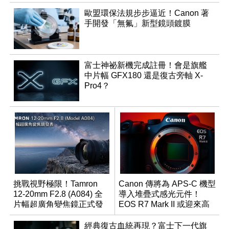
歐盟環保法規步步逼近！Canon 著
手開發「無氟」新型鏡頭鍍膜
富士神祕新機完成註冊！會是旗艦
中片幅 GFX180 還是復古旁軸 X-
Pro4？
挑戰視野極限！Tamron
Canon 傳將為 APS-C 機型
12-20mm F2.8 (A084) 全
導入堆疊式感光元件！
片幅超廣角變焦鏡正式發
EOS R7 Mark II 或迎來高
表
速讀出升級
經典復古血統再現？富士下一代旗