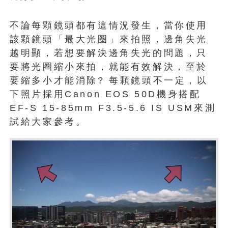
不論每顆鏡頭都有這情況發生，當你使用
該顆鏡頭「最大光圈」來拍照，邊角失光
越明顯，若想要解決邊角失光的問題，只
要將光圈縮小來拍，就能有效解決，至於
要縮多小才能消除? 每顆鏡頭不一定，以
下照片採用Canon EOS 50D機身搭配
EF-S 15-85mm F3.5-5.6 IS USM來測
試給大家參考。