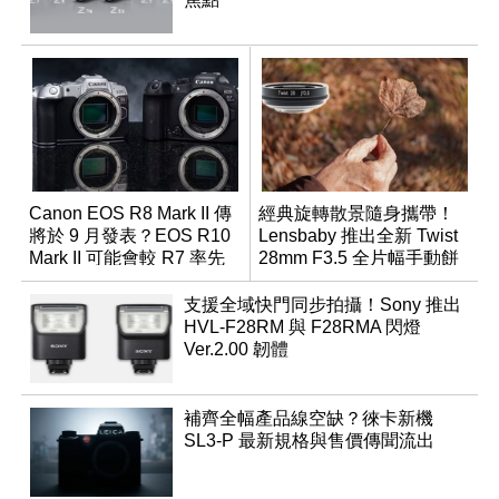
Canon EOS R8 Mark II 傳
經典旋轉散景隨身攜帶！
將於 9 月發表？EOS R10
Lensbaby 推出全新 Twist
Mark II 可能會較 R7 率先
28mm F3.5 全片幅手動餅
推出
乾鏡
支援全域快門同步拍攝！Sony 推出
HVL-F28RM 與 F28RMA 閃燈
Ver.2.00 韌體
補齊全幅產品線空缺？徠卡新機
SL3-P 最新規格與售價傳聞流出