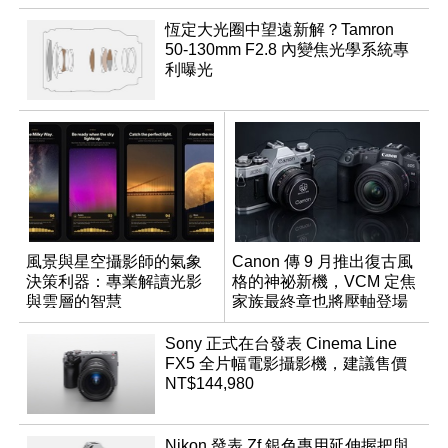
恆定大光圈中望遠新解？Tamron
50-130mm F2.8 內變焦光學系統專
利曝光
風景與星空攝影師的氣象
Canon 傳 9 月推出復古風
決策利器：專業解讀光影
格的神祕新機，VCM 定焦
與雲層的智慧
家族最終章也將壓軸登場
App「Atmos」登場
Sony 正式在台發表 Cinema Line
FX5 全片幅電影攝影機，建議售價
NT$144,980
Nikon 發表 Zf 銀色專用延伸握把與