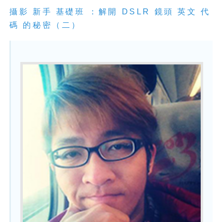
攝影
新手
基礎班
：解開
DSLR
鏡頭
英文
代
碼
的秘密（二）