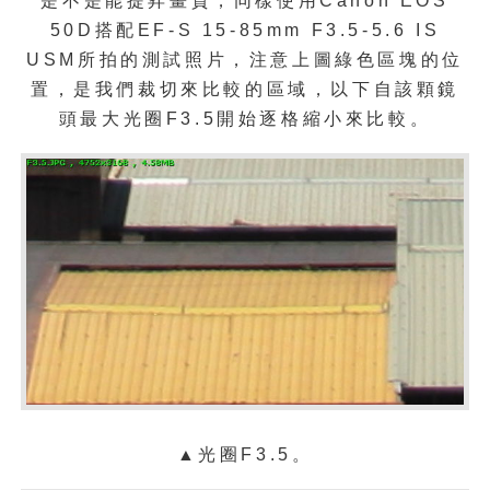
是不是能提昇畫質，同樣使用Canon EOS
50D搭配EF-S 15-85mm F3.5-5.6 IS
USM所拍的測試照片，注意上圖綠色區塊的位
置，是我們裁切來比較的區域，以下自該顆鏡
頭最大光圈F3.5開始逐格縮小來比較。
▲光圈F3.5。