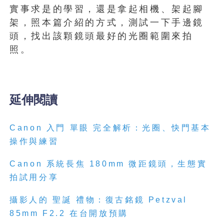
實事求是的學習，還是拿起相機、架起腳
架，照本篇介紹的方式，測試一下手邊鏡
頭，找出該顆鏡頭最好的光圈範圍來拍
照。
延伸閱讀
Canon
入門
單眼
完全解析：光圈、快門基本
操作與練習
Canon
系統長焦
180mm
微距鏡頭，生態實
拍試用分享
攝影人的
聖誕
禮物：復古銘鏡
Petzval
85mm F2.2
在台開放預購