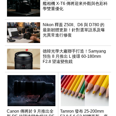
艦相機 X-T6 傳將迎來外觀與色彩科
學雙重優化
Nikon 釋蓋 Z50II、D6 與 D780 的
最新韌體更新！針對選單語系及曝
光異常進行修復
德韓光學大廠聯手打造！Samyang
預告 8 月推出 L 接環 60-180mm
F2.8 望遠變焦鏡
Canon 傳將於 9 月推出全
Tamron 發布 25-200mm