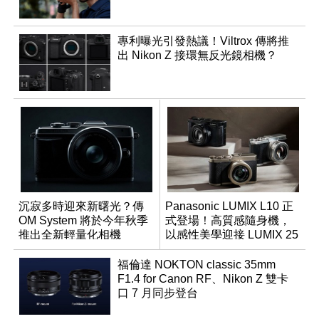
專利曝光引發熱議！Viltrox 傳將推
出 Nikon Z 接環無反光鏡相機？
沉寂多時迎來新曙光？傳
Panasonic LUMIX L10 正
OM System 將於今年秋季
式登場！高質感隨身機，
推出全新輕量化相機
以感性美學迎接 LUMIX 25
週年
福倫達 NOKTON classic 35mm
F1.4 for Canon RF、Nikon Z 雙卡
口 7 月同步登台