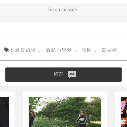
ADVERTISEMENT
風景旅遊
攝影小學堂
光圈
賀禎禎
、
、
、
留言