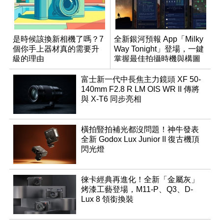
是時候該換新相機了嗎？7
全新銀河預報 App「Milky
個你手上器材真的需要升
Way Tonight」登場，一鍵
級的理由
掌握最佳拍攝時機與構圖
富士新一代中長焦主力鏡頭 XF 50-
140mm F2.8 R LM OIS WR II 傳將
與 X-T6 同步亮相
橫拍豎拍補光都沒問題！神牛發表
全新 Godox Lux Junior II 復古機頂
閃光燈
徠卡經典再進化！全新「金屬灰」
烤漆工藝登場，M11-P、Q3、D-
Lux 8 領銜換裝