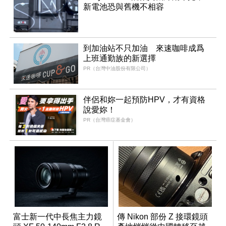
新電池恐與舊機不相容
到加油站不只加油 來速咖啡成爲
上班通勤族的新選擇
PR（台灣中油股份有限公司）
伴侶和妳一起預防HPV，才有資格
說愛妳！
PR（台灣癌症基金會）
富士新一代中長焦主力鏡
傳 Nikon 部份 Z 接環鏡頭