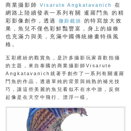
商業攝影師
在
Visarute Angkatavanich
網路上陸續發表一系列有關 暹羅鬥魚 的精
彩影像創作，透過
的特寫放大效
微距鏡頭
果，魚兒不僅色彩鮮豔豐富，身上的線條
也充滿力與美，充滿中國傳統繪畫特殊風
格。
五彩繽紛的觀賞魚，是許多攝影玩家喜歡拍攝
的主題，來自泰國的商業攝影師Visarute
Angkatavanich就著手創作了一系列有關暹羅
鬥魚的作品，透過單純的背景與純熟的補光技
巧，讓這些美麗的魚兒看似不在水中游，反倒
起像是在天空中飛行、漂浮一樣。