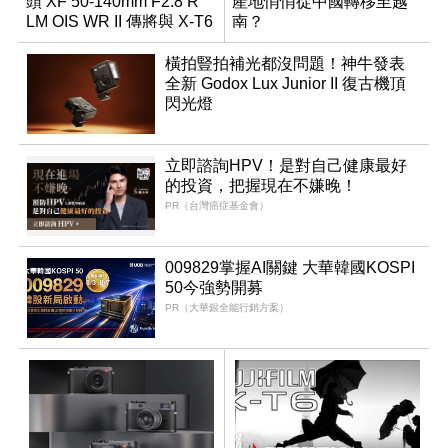
頭 XF 50-140mm F2.8 R
產地悄悄從中國轉移至越
LM OIS WR II 傳將與 X-T6
南？
同步亮相
橫拍豎拍補光都沒問題！神牛發表
全新 Godox Lux Junior II 復古機頂
閃光燈
立即諮詢HPV！是對自己健康最好
的投資，把握現在不嫌晚！
PR（台灣癌症基金會）
009829掌握AI關鍵 大華韓國KOSPI
50今強勢開募
PR（大華銀全能行銷方案）