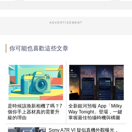
ADVERTISEMENT
你可能也喜歡這些文章
是時候該換新相機了嗎？7
全新銀河預報 App「Milky
個你手上器材真的需要升
Way Tonight」登場，一鍵
級的理由
掌握最佳拍攝時機與構圖
Sony A7R VI 疑似真機外觀曝光，