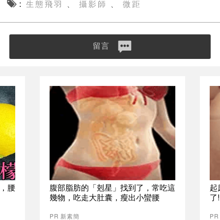
生態飛羽
攝影師
微距
、
、
留言
，腰
腹部脂肪的「剋星」找到了，常吃這
起
幾物，吃走大肚囊，瘦出小蠻腰
了
PR 新素簡
PR