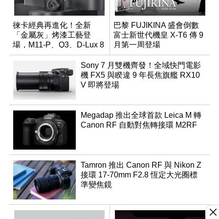
徠卡經典再進化！全新
巴黎 FUJIKINA 盛會倒數
「金屬灰」烤漆工藝登
富士新世代機皇 X-T6 傳 9
場，M11-P、Q3、D-Lux 8
月第一周登場
領銜換裝
Sony 7 月雙機齊發！全域快門電影
機 FX5 與睽違 9 年長焦旗艦 RX10
V 即將登場
Megadap 推出全球首款 Leica M 轉
Canon RF 自動對焦轉接環 M2RF
Tamron 推出 Canon RF 與 Nikon Z
接環 17-70mm F2.8 恆定大光圈標
準變焦鏡