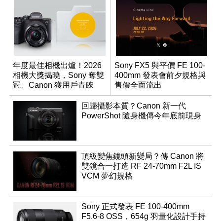
年度最佳相機出爐！2026
Sony FX5 與平價 FE 100-
相機大獎揭曉，Sony 奪雙
400mm 發表會前夕規格與
冠、Canon 獲用戶青睞
售價全面流出
回歸攝影本質？Canon 新一代
PowerShot 隨身機傳今年底前現身
頂級變焦鏡頭新變局？傳 Canon 將
雙鏡合一打造 RF 24-70mm F2L IS
VCM 夢幻規格
Sony 正式發表 FE 100-400mm
F5.6-8 OSS，654g 羽量化設計手持