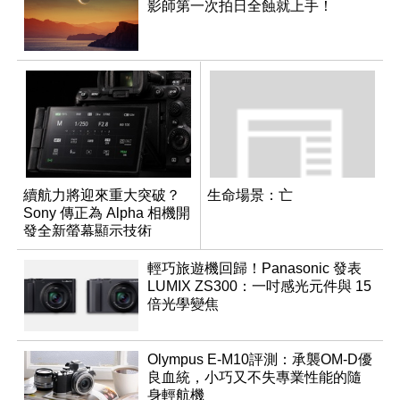
影師第一次拍日全蝕就上手！
續航力將迎來重大突破？
生命場景：亡
Sony 傳正為 Alpha 相機開
發全新螢幕顯示技術
輕巧旅遊機回歸！Panasonic 發表
LUMIX ZS300：一吋感光元件與 15
倍光學變焦
Olympus E-M10評測：承襲OM-D優
良血統，小巧又不失專業性能的隨
身輕航機