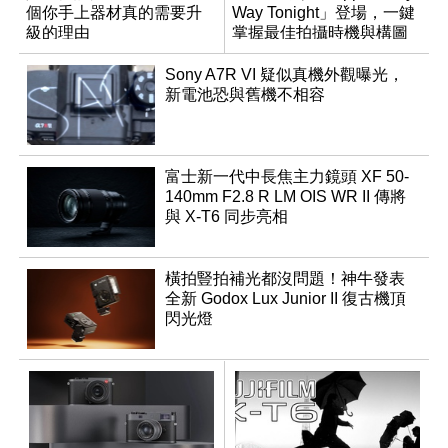
個你手上器材真的需要升
Way Tonight」登場，一鍵
級的理由
掌握最佳拍攝時機與構圖
Sony A7R VI 疑似真機外觀曝光，
新電池恐與舊機不相容
富士新一代中長焦主力鏡頭 XF 50-
140mm F2.8 R LM OIS WR II 傳將
與 X-T6 同步亮相
橫拍豎拍補光都沒問題！神牛發表
全新 Godox Lux Junior II 復古機頂
閃光燈