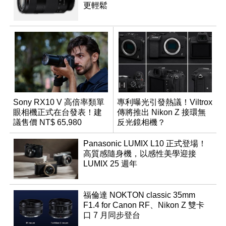
更輕鬆
Sony RX10 V 高倍率類單
專利曝光引發熱議！Viltrox
眼相機正式在台發表！建
傳將推出 Nikon Z 接環無
議售價 NT$ 65,980
反光鏡相機？
Panasonic LUMIX L10 正式登場！
高質感隨身機，以感性美學迎接
LUMIX 25 週年
福倫達 NOKTON classic 35mm
F1.4 for Canon RF、Nikon Z 雙卡
口 7 月同步登台