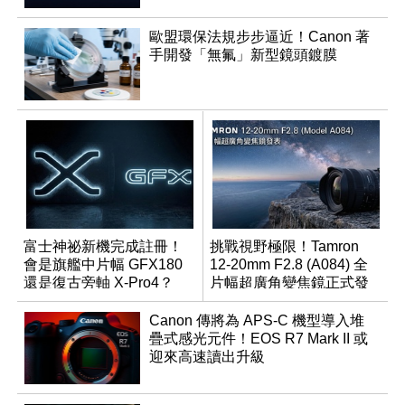
歐盟環保法規步步逼近！Canon 著
手開發「無氟」新型鏡頭鍍膜
富士神祕新機完成註冊！
挑戰視野極限！Tamron
會是旗艦中片幅 GFX180
12-20mm F2.8 (A084) 全
還是復古旁軸 X-Pro4？
片幅超廣角變焦鏡正式發
表
Canon 傳將為 APS-C 機型導入堆
疊式感光元件！EOS R7 Mark II 或
迎來高速讀出升級