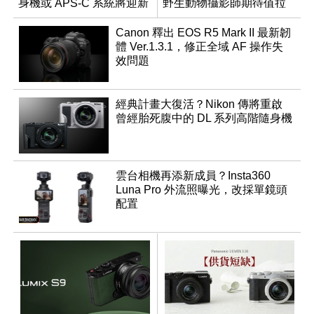
身機或 APS-C 系統將迎新
野生動物攝影師期待值拉
成員？
滿
Canon 釋出 EOS R5 Mark II 最新韌
體 Ver.1.3.1，修正全域 AF 操作失
效問題
經典計畫大復活？Nikon 傳將重啟
曾經胎死腹中的 DL 系列高階隨身機
雲台相機再添新成員？Insta360
Luna Pro 外流照曝光，改採單鏡頭
配置