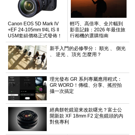
Canon EOS 5D Mark IV
輕巧、高倍率、全片幅到
+EF 24-105mm f/4L IS II
影音記錄：2026 年最佳旅
USM套組價格正式發佈！
行相機的選購指南
新手入門的必修學分： 順光 、 側光
、 逆光 、頂光 怎麼用？
理光發布 GR 系列專屬應用程式：
GR WORD！傳檔、分享、搖控拍
攝一次搞定
經典餅乾鏡迎來改款曙光？富士公
開新款 XF 18mm F2 定焦鏡頭的內
對焦專利