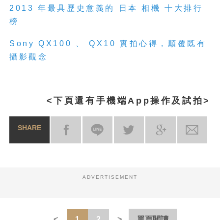
2013 年最具歷史意義的 日本 相機 十大排行
榜
Sony QX100 、 QX10 實拍心得，顛覆既有
攝影觀念
<下頁還有手機端App操作及試拍>
SHARE
ADVERTISEMENT
1
2
單頁閱讀