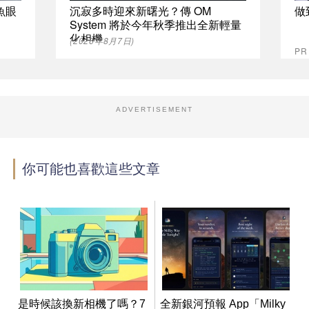
魚眼
沉寂多時迎來新曙光？傳 OM
做
System 將於今年秋季推出全新輕量
化相機
(2026年8月7日)
P
ADVERTISEMENT
你可能也喜歡這些文章
是時候該換新相機了嗎？7
全新銀河預報 App「Milky