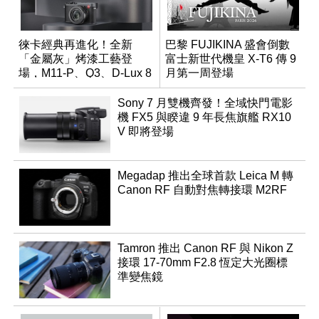
徠卡經典再進化！全新
巴黎 FUJIKINA 盛會倒數
「金屬灰」烤漆工藝登
富士新世代機皇 X-T6 傳 9
場，M11-P、Q3、D-Lux 8
月第一周登場
領銜換裝
Sony 7 月雙機齊發！全域快門電影
機 FX5 與睽違 9 年長焦旗艦 RX10
V 即將登場
Megadap 推出全球首款 Leica M 轉
Canon RF 自動對焦轉接環 M2RF
Tamron 推出 Canon RF 與 Nikon Z
接環 17-70mm F2.8 恆定大光圈標
準變焦鏡