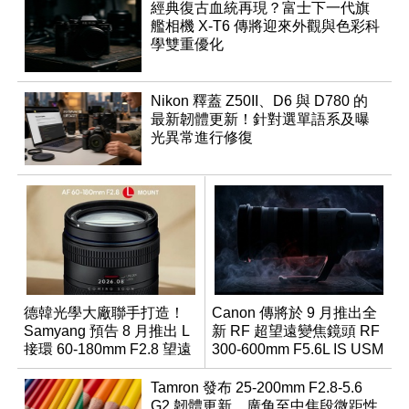
經典復古血統再現？富士下一代旗
艦相機 X-T6 傳將迎來外觀與色彩科
學雙重優化
Nikon 釋蓋 Z50II、D6 與 D780 的
最新韌體更新！針對選單語系及曝
光異常進行修復
德韓光學大廠聯手打造！
Canon 傳將於 9 月推出全
Samyang 預告 8 月推出 L
新 RF 超望遠變焦鏡頭 RF
接環 60-180mm F2.8 望遠
300-600mm F5.6L IS USM
變焦鏡
Tamron 發布 25-200mm F2.8-5.6
G2 韌體更新，廣角至中焦段微距性