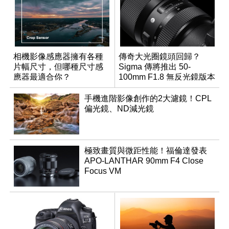
相機影像感應器擁有各種
傳奇大光圈鏡頭回歸？
片幅尺寸，但哪種尺寸感
Sigma 傳將推出 50-
應器最適合你？
100mm F1.8 無反光鏡版本
手機進階影像創作的2大濾鏡！CPL
偏光鏡、ND減光鏡
極致畫質與微距性能！福倫達發表
APO-LANTHAR 90mm F4 Close
Focus VM