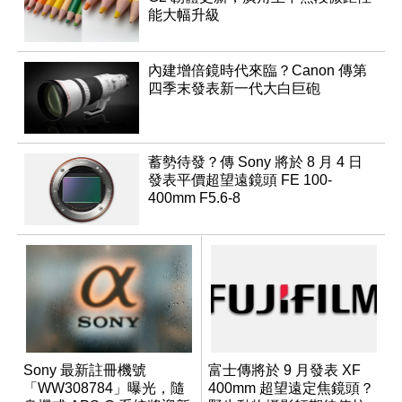
能大幅升級
內建增倍鏡時代來臨？Canon 傳第
四季末發表新一代大白巨砲
蓄勢待發？傳 Sony 將於 8 月 4 日
發表平價超望遠鏡頭 FE 100-
400mm F5.6-8
Sony 最新註冊機號
富士傳將於 9 月發表 XF
「WW308784」曝光，隨
400mm 超望遠定焦鏡頭？