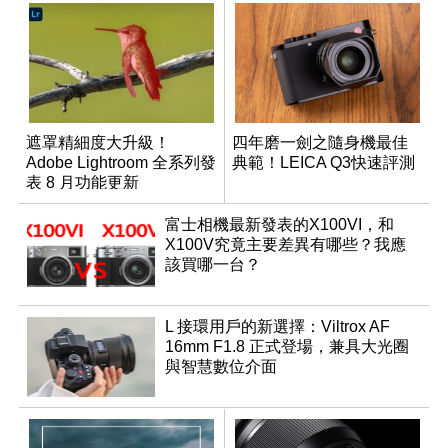
遮罩精細度大升級！
四年磨一劍之隨身機最佳
Adobe Lightroom 全系列發
典範！LEICA Q3快速評測
表 8 月功能更新
富士相機最新發表的X100VI，和
X100V究竟主要差異有哪些？我應
該買哪一台？
L 接環用戶的新選擇：Viltrox AF
16mm F1.8 正式登場，兼具大光圈
與智慧數位介面