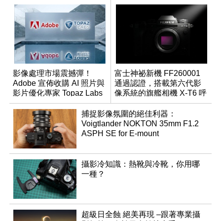
影像處理市場震撼彈！
富士神祕新機 FF260001
Adobe 宣佈收購 AI 照片與
通過認證，搭載第六代影
影片優化專家 Topaz Labs
像系統的旗艦相機 X-T6 呼
之欲出？
捕捉影像氛圍的絕佳利器：
Voigtlander NOKTON 35mm F1.2
ASPH SE for E-mount
攝影冷知識：熱靴與冷靴，你用哪
一種？
超級日全蝕 絕美再現 –跟著專業攝