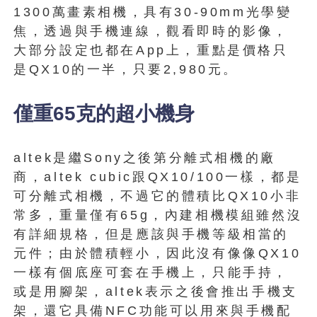
1300萬畫素相機，具有30-90mm光學變
焦，透過與手機連線，觀看即時的影像，
大部分設定也都在App上，重點是價格只
是QX10的一半，只要2,980元。
僅重65克的超小機身
altek是繼Sony之後第分離式相機的廠
商，altek cubic跟QX10/100一樣，都是
可分離式相機，不過它的體積比QX10小非
常多，重量僅有65g，內建相機模組雖然沒
有詳細規格，但是應該與手機等級相當的
元件；由於體積輕小，因此沒有像像QX10
一樣有個底座可套在手機上，只能手持，
或是用腳架，altek表示之後會推出手機支
架，還它具備NFC功能可以用來與手機配