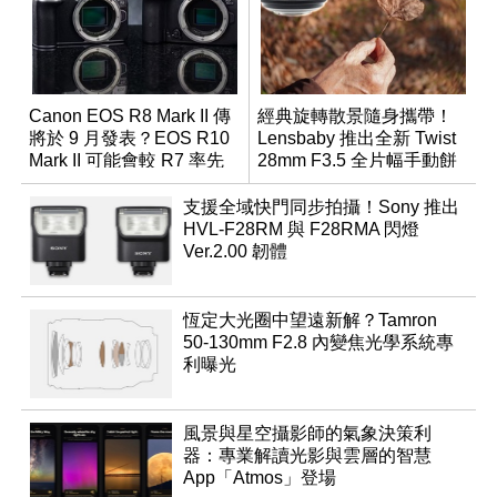
Canon EOS R8 Mark II 傳
經典旋轉散景隨身攜帶！
將於 9 月發表？EOS R10
Lensbaby 推出全新 Twist
Mark II 可能會較 R7 率先
28mm F3.5 全片幅手動餅
推出
乾鏡
支援全域快門同步拍攝！Sony 推出
HVL-F28RM 與 F28RMA 閃燈
Ver.2.00 韌體
恆定大光圈中望遠新解？Tamron
50-130mm F2.8 內變焦光學系統專
利曝光
風景與星空攝影師的氣象決策利
器：專業解讀光影與雲層的智慧
App「Atmos」登場