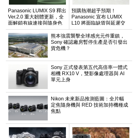
Panasonic LUMIX S9 釋出
預購熱潮超乎預期！
Ver.2.0 重大韌體更新，全
Panasonic 宣布 LUMIX
面解鎖有線連接與隨身色
L10 將面臨缺貨與延遲交
調編輯
貨時間
熊本強震襲擊全球感光元件重鎮，
Sony 確認廠房暫停生產是否引發出
貨危機？
Sony 正式發表第五代高倍率一體式
相機 RX10 V，雙影像處理器與 AI
單元上身
Nikon 未來新品推測藍圖：全片幅
定焦隨身機與 RED 技術加持機種成
焦點