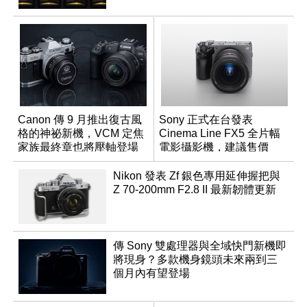
Canon 傳 9 月推出復古風
Sony 正式在台發表
格的神祕新機，VCM 定焦
Cinema Line FX5 全片幅
家族最終章也將壓軸登場
電影攝影機，建議售價
NT$144,980
Nikon 發表 Zf 銀色專用延伸握把與
Z 70-200mm F2.8 II 最新韌體更新
傳 Sony 雙處理器與全域快門新機即
將現身？多款機身鏡頭未來兩到三
個月內有望登場