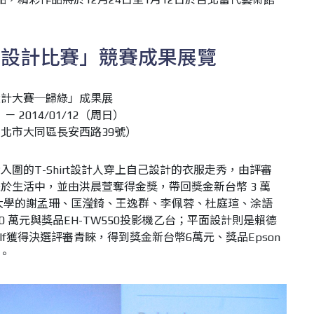
人設計比賽」競賽成果展覽
設計大賽─歸綠」成果展
－ 2014/01/12（周日）
北市大同區長安西路39號）
圍的T-Shirt設計人穿上自己設計的衣服走秀，由評審
於生活中，並由洪晨萱奪得金獎，帶回獎金新台幣 3 萬
大學的謝孟珊、匡瀅錡、王逸群、李佩蓉、杜庭瑄、涂語
0 萬元與獎品EH-TW550投影機乙台；平面設計則是賴德
yourself獲得決選評審青睞，得到獎金新台幣6萬元、獎品Epson
台。