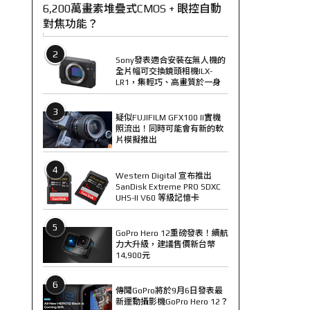
6,200萬畫素堆疊式CMOS + 眼控自動
對焦功能？
2
Sony發表適合安裝在無人機的
全片幅可交換鏡頭相機ILX-
LR1，集輕巧、高畫質於一身
3
疑似FUJIFILM GFX100 II實機
照流出！同時可能會有新的軟
片模擬推出
4
Western Digital 宣布推出
SanDisk Extreme PRO SDXC
UHS-II V60 等級記憶卡
5
GoPro Hero 12重磅發表！續航
力大升級，建議售價新台幣
14,900元
6
傳聞GoPro將於9月6日發表最
新運動攝影機GoPro Hero 12？