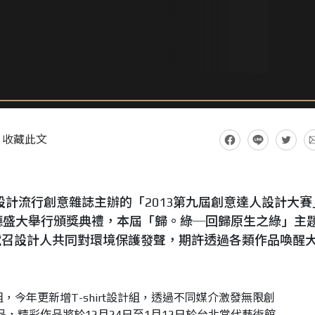
收藏此文
設計流行創意雜誌主辦的「2013第九屆創意達人設計大賽
廳盛大舉行頒獎典禮，本屆「歸。綠─回歸原生之綠」主
號召設計人共同對環境保護發聲，期許透過各類作品喚醒
，今年更新增T-shirt設計組，透過不同媒介激發無限創
作品，精彩作品將於12月24日至1月12日於台北當代藝術館