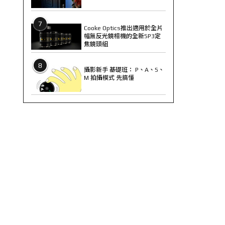
7
Cooke Optics推出適用於全片
幅無反光鏡相機的全新SP3定
焦鏡頭組
8
攝影新手 基礎班： P、A、S、
M 拍攝模式 先搞懂