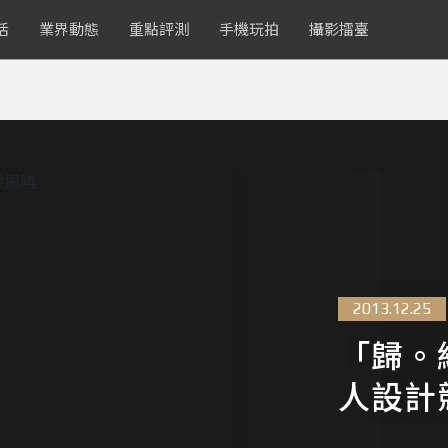
活
業界動態
重點評測
手機玩拍
攝影擂臺
2013.12.25
「歸。
人設計