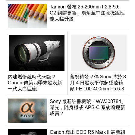
Tamron 發布 25-200mm F2.8-5.6
G2 韌體更新，廣角至中焦段微距性
能大幅升級
內建增倍鏡時代來臨？
蓄勢待發？傳 Sony 將於 8
Canon 傳第四季末發表新
月 4 日發表平價超望遠鏡
一代大白巨砲
頭 FE 100-400mm F5.6-8
Sony 最新註冊機號「WW308784」
曝光，隨身機或 APS-C 系統將迎新
成員？
Canon 釋出 EOS R5 Mark II 最新韌