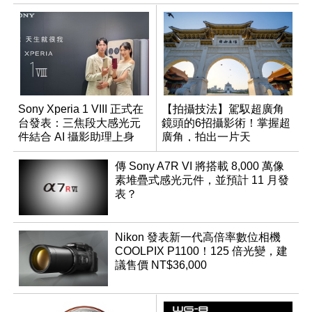
Sony Xperia 1 VIII 正式在
【拍攝技法】駕馭超廣角
台發表：三焦段大感光元
鏡頭的6招攝影術！掌握超
件結合 AI 攝影助理上身
廣角，拍出一片天
傳 Sony A7R VI 將搭載 8,000 萬像
素堆疊式感光元件，並預計 11 月發
表？
Nikon 發表新一代高倍率數位相機
COOLPIX P1100！125 倍光變，建
議售價 NT$36,000