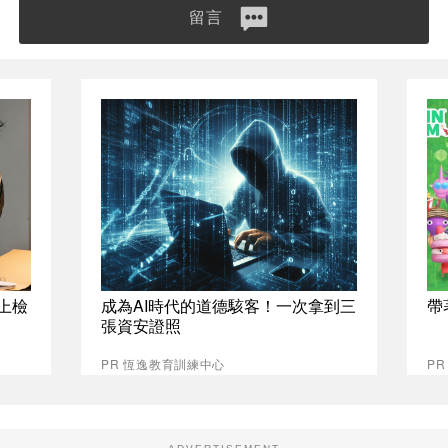
留言
上檢
成為AI時代的道德駭客！一次拿到三
帶
張資安證照
PR 恆逸教育訓練中心
PR