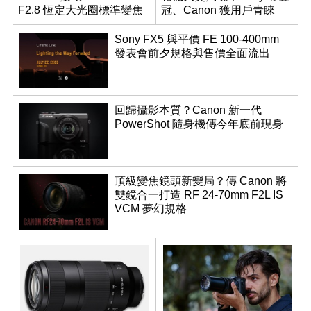
F2.8 恆定大光圈標準變焦
冠、Canon 獲用戶青睞
鏡
Sony FX5 與平價 FE 100-400mm
發表會前夕規格與售價全面流出
回歸攝影本質？Canon 新一代
PowerShot 隨身機傳今年底前現身
頂級變焦鏡頭新變局？傳 Canon 將
雙鏡合一打造 RF 24-70mm F2L IS
VCM 夢幻規格