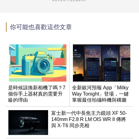
ADVERTISEMENT
你可能也喜歡這些文章
是時候該換新相機了嗎？7
全新銀河預報 App「Milky
個你手上器材真的需要升
Way Tonight」登場，一鍵
級的理由
掌握最佳拍攝時機與構圖
富士新一代中長焦主力鏡頭 XF 50-
140mm F2.8 R LM OIS WR II 傳將
與 X-T6 同步亮相