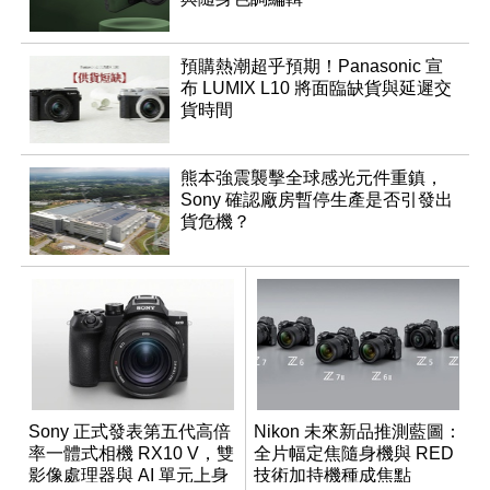
預購熱潮超乎預期！Panasonic 宣
布 LUMIX L10 將面臨缺貨與延遲交
貨時間
熊本強震襲擊全球感光元件重鎮，
Sony 確認廠房暫停生產是否引發出
貨危機？
Sony 正式發表第五代高倍
Nikon 未來新品推測藍圖：
率一體式相機 RX10 V，雙
全片幅定焦隨身機與 RED
影像處理器與 AI 單元上身
技術加持機種成焦點