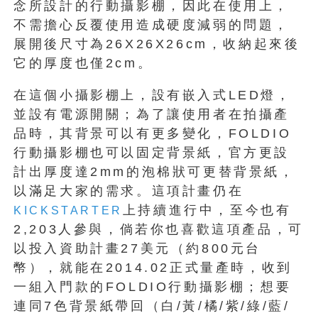
念所設計的行動攝影棚，因此在使用上，
不需擔心反覆使用造成硬度減弱的問題，
展開後尺寸為26X26X26cm，收納起來後
它的厚度也僅2cm。
在這個小攝影棚上，設有嵌入式LED燈，
並設有電源開關；為了讓使用者在拍攝產
品時，其背景可以有更多變化，FOLDIO
行動攝影棚也可以固定背景紙，官方更設
計出厚度達2mm的泡棉狀可更替背景紙，
以滿足大家的需求。這項計畫仍在
上持續進行中，至今也有
KICKSTARTER
2,203人參與，倘若你也喜歡這項產品，可
以投入資助計畫27美元（約800元台
幣），就能在2014.02正式量產時，收到
一組入門款的FOLDIO行動攝影棚；想要
連同7色背景紙帶回（白/黃/橘/紫/綠/藍/