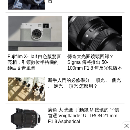
出
Fujifilm X-Half 白色版驚喜
傳奇大光圈鏡頭回歸？
亮相，引領數位半格機的
Sigma 傳將推出 50-
純白文青風暴
100mm F1.8 無反光鏡版本
新手入門的必修學分： 順光 、 側光
、 逆光 、頂光 怎麼用？
廣角 大 光圈 手動鏡 M 接環的 平價
首選 Voigtländer ULTRON 21 mm
F1.8 Aspherical