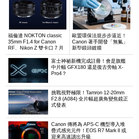
福倫達 NOKTON classic
歐盟環保法規步步逼近！
35mm F1.4 for Canon
Canon 著手開發「無氟」
RF、Nikon Z 雙卡口 7 月
新型鏡頭鍍膜
同步登台
富士神祕新機完成註冊！會是旗艦
中片幅 GFX180 還是復古旁軸 X-
Pro4？
挑戰視野極限！Tamron 12-20mm
F2.8 (A084) 全片幅超廣角變焦鏡正
式發表
Canon 傳將為 APS-C 機型導入堆
疊式感光元件！EOS R7 Mark II 或
迎來高速讀出升級