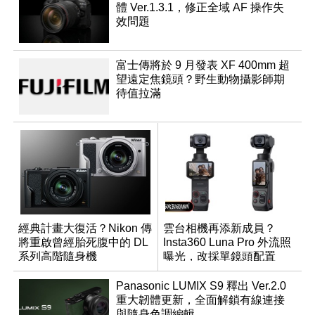
體 Ver.1.3.1，修正全域 AF 操作失
效問題
富士傳將於 9 月發表 XF 400mm 超
望遠定焦鏡頭？野生動物攝影師期
待值拉滿
經典計畫大復活？Nikon 傳
雲台相機再添新成員？
將重啟曾經胎死腹中的 DL
Insta360 Luna Pro 外流照
系列高階隨身機
曝光，改採單鏡頭配置
Panasonic LUMIX S9 釋出 Ver.2.0
重大韌體更新，全面解鎖有線連接
與隨身色調編輯