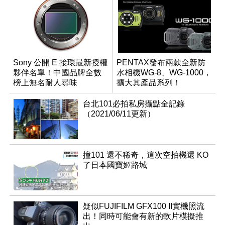
Sony 公開 E 接環最新授權
PENTAX發布兩款全新防
夥伴名單！中國品牌全數
水相機WG-8、WG-1000，
榜上無名耐人尋味
擴大其產品系列！
台北101必拍私房攝點全記錄
（2021/06/11更新）
撞101 還不稀奇，這次空拍機還 KO
了日本國寶姬路城
疑似FUJIFILM GFX100 II實機照流
出！同時可能會有新的軟片模擬推