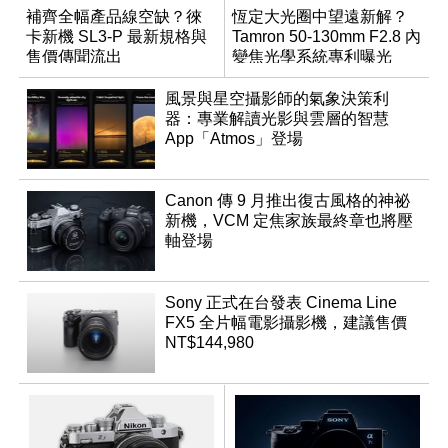
補齊全幅產品線空缺？徠
恆定大光圈中望遠新解？
卡新機 SL3-P 最新規格與
Tamron 50-130mm F2.8 內
售價傳聞流出
變焦光學系統專利曝光
風景與星空攝影師的氣象決策利
器：專業解讀光影與雲層的智慧
App「Atmos」登場
Canon 傳 9 月推出復古風格的神祕
新機，VCM 定焦家族最終章也將壓
軸登場
Sony 正式在台發表 Cinema Line
FX5 全片幅電影攝影機，建議售價
NT$144,980