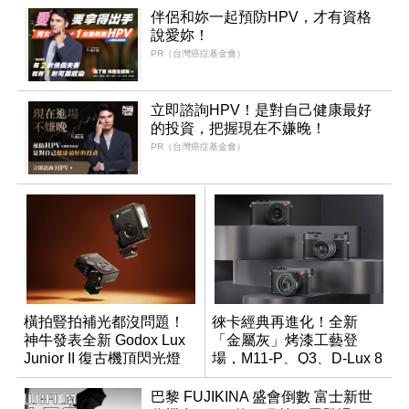
伴侶和妳一起預防HPV，才有資格
說愛妳！
PR（台灣癌症基金會）
立即諮詢HPV！是對自己健康最好
的投資，把握現在不嫌晚！
PR（台灣癌症基金會）
橫拍豎拍補光都沒問題！
徠卡經典再進化！全新
神牛發表全新 Godox Lux
「金屬灰」烤漆工藝登
Junior II 復古機頂閃光燈
場，M11-P、Q3、D-Lux 8
領銜換裝
巴黎 FUJIKINA 盛會倒數 富士新世