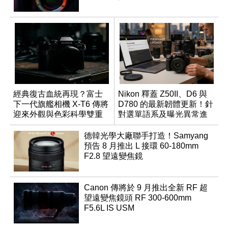
經典復古血統再現？富士
Nikon 釋蓋 Z50II、D6 與
下一代旗艦相機 X-T6 傳將
D780 的最新韌體更新！針
迎來外觀與色彩科學雙重
對選單語系及曝光異常進
優化
行修復
德韓光學大廠聯手打造！Samyang
預告 8 月推出 L 接環 60-180mm
F2.8 望遠變焦鏡
Canon 傳將於 9 月推出全新 RF 超
望遠變焦鏡頭 RF 300-600mm
F5.6L IS USM