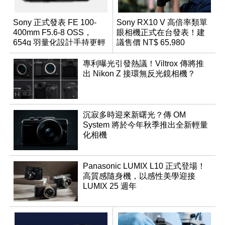
Sony 正式發表 FE 100-
Sony RX10 V 高倍率類單
400mm F5.6-8 OSS，
眼相機正式在台發表！建
654g 羽量化設計手持更輕
議售價 NT$ 65,980
鬆
專利曝光引發熱議！Viltrox 傳將推
出 Nikon Z 接環無反光鏡相機？
沉寂多時迎來新曙光？傳 OM
System 將於今年秋季推出全新輕量
化相機
Panasonic LUMIX L10 正式登場！
高質感隨身機，以感性美學迎接
LUMIX 25 週年