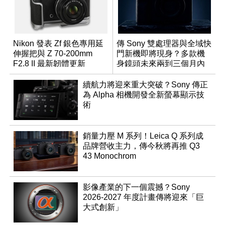
Nikon 發表 Zf 銀色專用延
傳 Sony 雙處理器與全域快
伸握把與 Z 70-200mm
門新機即將現身？多款機
F2.8 II 最新韌體更新
身鏡頭未來兩到三個月內
有望登場
續航力將迎來重大突破？Sony 傳正
為 Alpha 相機開發全新螢幕顯示技
術
銷量力壓 M 系列！Leica Q 系列成
品牌營收主力，傳今秋將再推 Q3
43 Monochrom
影像產業的下一個震撼？Sony
2026-2027 年度計畫傳將迎來「巨
大式創新」