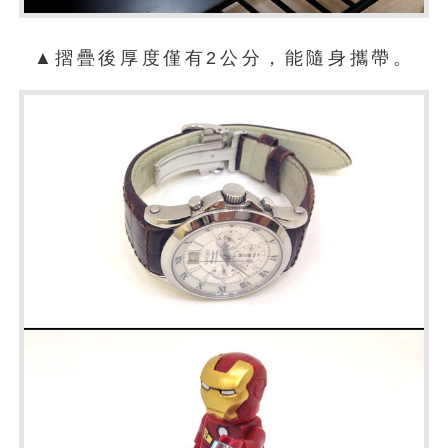
▲摺疊後厚度僅有2公分，能隨身攜帶。