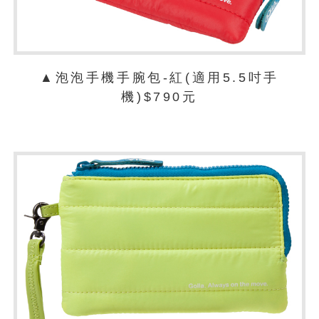
▲泡泡手機手腕包-紅(適用5.5吋手
機)$790元