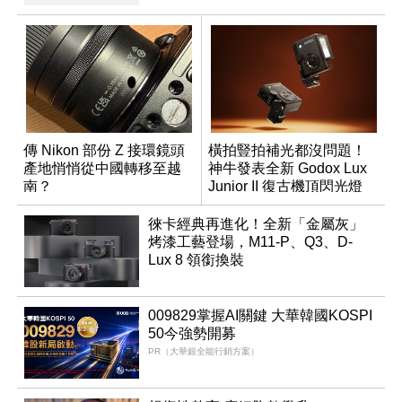
傳 Nikon 部份 Z 接環鏡頭
橫拍豎拍補光都沒問題！
產地悄悄從中國轉移至越
神牛發表全新 Godox Lux
南？
Junior II 復古機頂閃光燈
徠卡經典再進化！全新「金屬灰」
烤漆工藝登場，M11-P、Q3、D-
Lux 8 領銜換裝
009829掌握AI關鍵 大華韓國KOSPI
50今強勢開募
PR（大華銀全能行銷方案）