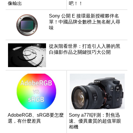
像輸出
吧！！
Sony 公開 E 接環最新授權夥伴名
單！中國品牌全數榜上無名耐人尋
味
從灰階看世界：打造引人入勝的黑
白攝影作品之關鍵技巧大公開
AdobeRGB、sRGB要怎麼
Sony a77II評測：對焦迅
選，有什麼差異
速、優異畫質的超值單眼
相機