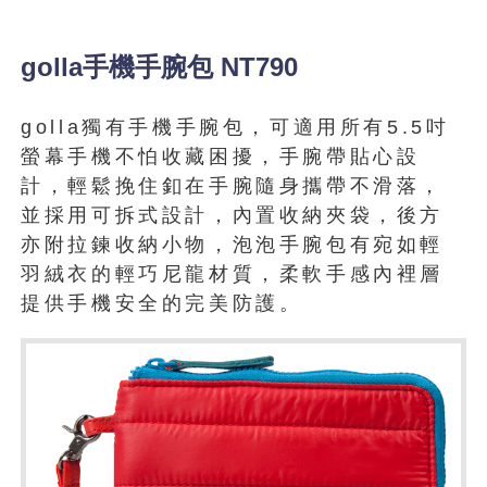
golla手機手腕包 NT790
golla獨有手機手腕包，可適用所有5.5吋
螢幕手機不怕收藏困擾，手腕帶貼心設
計，輕鬆挽住釦在手腕隨身攜帶不滑落，
並採用可拆式設計，內置收納夾袋，後方
亦附拉鍊收納小物，泡泡手腕包有宛如輕
羽絨衣的輕巧尼龍材質，柔軟手感內裡層
提供手機安全的完美防護。