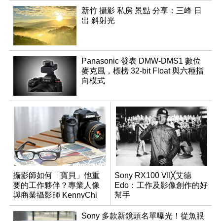
新竹 攝影 私房 景點 分享：三峰 日
出 斜射光
Panasonic 發表 DMW-DMS1 數位
麥克風，標榜 32-bit Float 與六種指
向模式
攝影師如何「寶貝」他重
Sony RX100 VII╳艾德
要的工作夥伴？專業人像
Edo：工作及影像創作的好
與商業攝影師 KennyChi
幫手
的 PENTAX 鏡片第一手使
用心得！
Sony 多款新鏡頭名單曝光！從魚眼