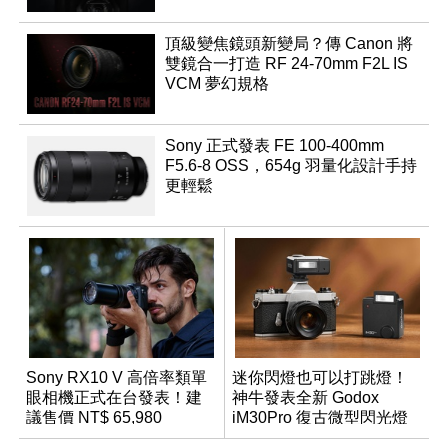
頂級變焦鏡頭新變局？傳 Canon 將
雙鏡合一打造 RF 24-70mm F2L IS
VCM 夢幻規格
Sony 正式發表 FE 100-400mm
F5.6-8 OSS，654g 羽量化設計手持
更輕鬆
Sony RX10 V 高倍率類單
迷你閃燈也可以打跳燈！
眼相機正式在台發表！建
神牛發表全新 Godox
議售價 NT$ 65,980
iM30Pro 復古微型閃光燈