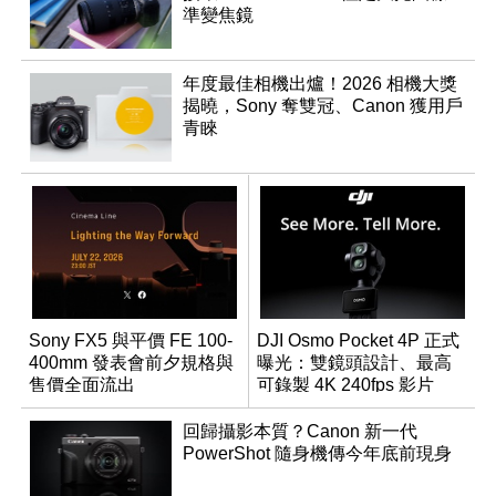
準變焦鏡
年度最佳相機出爐！2026 相機大獎
揭曉，Sony 奪雙冠、Canon 獲用戶
青睞
Sony FX5 與平價 FE 100-
DJI Osmo Pocket 4P 正式
400mm 發表會前夕規格與
曝光：雙鏡頭設計、最高
售價全面流出
可錄製 4K 240fps 影片
回歸攝影本質？Canon 新一代
PowerShot 隨身機傳今年底前現身