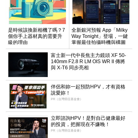
是時候該換新相機了嗎？7
全新銀河預報 App「Milky
個你手上器材真的需要升
Way Tonight」登場，一鍵
級的理由
掌握最佳拍攝時機與構圖
富士新一代中長焦主力鏡頭 XF 50-
140mm F2.8 R LM OIS WR II 傳將
與 X-T6 同步亮相
伴侶和妳一起預防HPV，才有資格
說愛妳！
PR（台灣癌症基金會）
立即諮詢HPV！是對自己健康最好
的投資，把握現在不嫌晚！
PR（台灣癌症基金會）