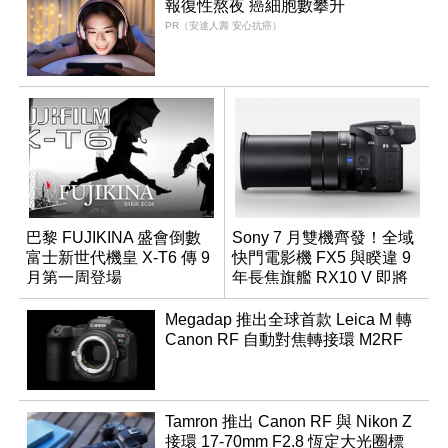
報復性熬夜 癌細胞數攀升
PR（安達人壽 安心抗癌）
巴黎 FUJIKINA 盛會倒數
Sony 7 月雙機齊發！全域
富士新世代機皇 X-T6 傳 9
快門電影機 FX5 與睽違 9
月第一周登場
年長焦旗艦 RX10 V 即將
登場
Megadap 推出全球首款 Leica M 轉
Canon RF 自動對焦轉接環 M2RF
Tamron 推出 Canon RF 與 Nikon Z
接環 17-70mm F2.8 恆定大光圈標