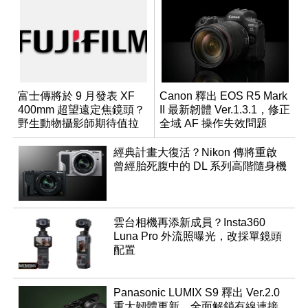
富士傳將於 9 月發表 XF
Canon 釋出 EOS R5 Mark
400mm 超望遠定焦鏡頭？
II 最新韌體 Ver.1.3.1，修正
野生動物攝影師期待值拉
全域 AF 操作失效問題
滿
經典計畫大復活？Nikon 傳將重啟
曾經胎死腹中的 DL 系列高階隨身機
雲台相機再添新成員？Insta360
Luna Pro 外流照曝光，改採單鏡頭
配置
Panasonic LUMIX S9 釋出 Ver.2.0
重大韌體更新，全面解鎖有線連接