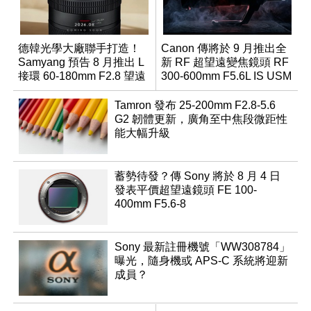
德韓光學大廠聯手打造！
Canon 傳將於 9 月推出全
Samyang 預告 8 月推出 L
新 RF 超望遠變焦鏡頭 RF
接環 60-180mm F2.8 望遠
300-600mm F5.6L IS USM
變焦鏡
Tamron 發布 25-200mm F2.8-5.6
G2 韌體更新，廣角至中焦段微距性
能大幅升級
蓄勢待發？傳 Sony 將於 8 月 4 日
發表平價超望遠鏡頭 FE 100-
400mm F5.6-8
Sony 最新註冊機號「WW308784」
曝光，隨身機或 APS-C 系統將迎新
成員？