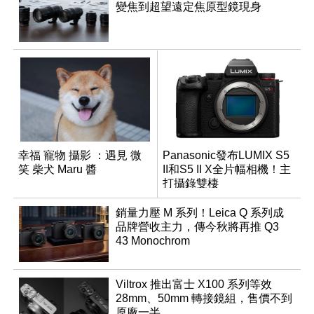
變焦到超望遠定焦原型鏡現身
幸福 寵物 攝影 ：遇見 微
Panasonic發布LUMIX S5
笑 柴犬 Maru 醬
II和S5 II X全片幅相機！主
打攝錄雙棲
銷量力壓 M 系列！Leica Q 系列成
品牌營收主力，傳今秋將再推 Q3
43 Monochrom
Viltrox 推出富士 X100 系列等效
28mm、50mm 轉接鏡組，售價不到
原廠一半