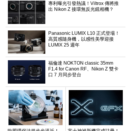
專利曝光引發熱議！Viltrox 傳將推
出 Nikon Z 接環無反光鏡相機？
Panasonic LUMIX L10 正式登場！
高質感隨身機，以感性美學迎接
LUMIX 25 週年
福倫達 NOKTON classic 35mm
F1.4 for Canon RF、Nikon Z 雙卡
口 7 月同步登台
歐盟環保法規步步逼近！
富士神祕新機完成註冊！