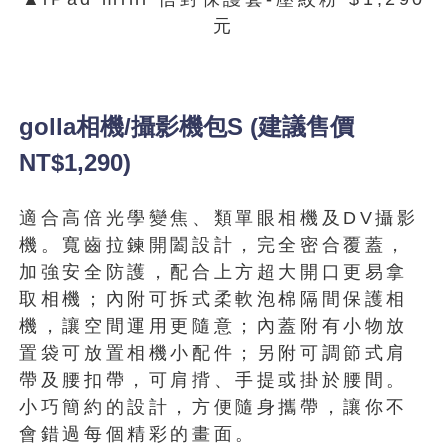
元
golla相機/攝影機包S (建議售價
NT$1,290)
適合高倍光學變焦、類單眼相機及DV攝影
機。寬齒拉鍊開闔設計，完全密合覆蓋，
加強安全防護，配合上方超大開口更易拿
取相機；內附可拆式柔軟泡棉隔間保護相
機，讓空間運用更隨意；內蓋附有小物放
置袋可放置相機小配件；另附可調節式肩
帶及腰扣帶，可肩揹、手提或掛於腰間。
小巧簡約的設計，方便隨身攜帶，讓你不
會錯過每個精彩的畫面。