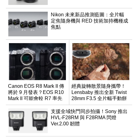
Nikon 未來新品推測藍圖：全片幅
定焦隨身機與 RED 技術加持機種成
焦點
Canon EOS R8 Mark II 傳
經典旋轉散景隨身攜帶！
將於 9 月發表？EOS R10
Lensbaby 推出全新 Twist
Mark II 可能會較 R7 率先
28mm F3.5 全片幅手動餅
推出
乾鏡
支援全域快門同步拍攝！Sony 推出
HVL-F28RM 與 F28RMA 閃燈
Ver.2.00 韌體