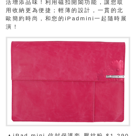
活增添品味！利用磁扣開闔功能，讓您取
用收納更為便捷；輕薄的設計，一貫的北
歐簡約時尚，和您的iPadmini一起隨時展
演！
▲iPad mini 信封保護套-壓紋粉 $1,290