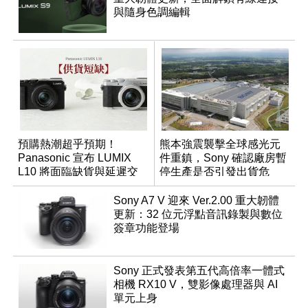
與隨身色調編輯
預購熱潮超乎預期！
熊本強震襲擊全球感光元
Panasonic 宣布 LUMIX
件重鎮，Sony 確認廠房暫
L10 將面臨缺貨與延遲交
停生產是否引發出貨危
貨時間
機？
Sony A7 V 迎來 Ver.2.00 重大韌體
更新：32 位元浮點音訊錄製與數位
簽章功能登場
Sony 正式發表第五代高倍率一體式
相機 RX10 V，雙影像處理器與 AI
單元上身