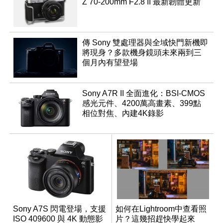
Z 70-200mm F2.8 II 最新韌體更新
傳 Sony 雙處理器與全域快門新機即
將現身？多款機身鏡頭未來兩到三
個月內有望登場
Sony A7R II 全面進化：BSI-CMOS
感光元件、4200萬高畫素、399點
相位對焦、內建4K錄影
Sony A7S 閃電登場，支援
如何在Lightroom中查看照
ISO 409600 與 4K 動態影
片？這幾招趕快學起來