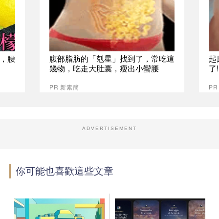
，腰
腹部脂肪的「剋星」找到了，常吃這
起
幾物，吃走大肚囊，瘦出小蠻腰
了
PR 新素簡
PR
ADVERTISEMENT
你可能也喜歡這些文章