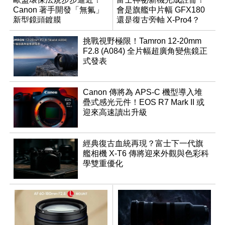
Canon 著手開發「無氟」
會是旗艦中片幅 GFX180
新型鏡頭鍍膜
還是復古旁軸 X-Pro4？
挑戰視野極限！Tamron 12-20mm
F2.8 (A084) 全片幅超廣角變焦鏡正
式發表
Canon 傳將為 APS-C 機型導入堆
疊式感光元件！EOS R7 Mark II 或
迎來高速讀出升級
經典復古血統再現？富士下一代旗
艦相機 X-T6 傳將迎來外觀與色彩科
學雙重優化