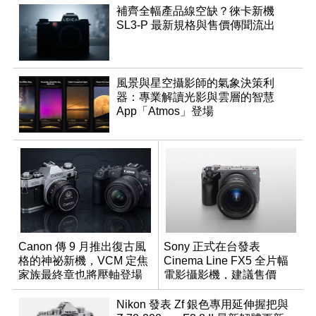
補齊全幅產品線空缺？徠卡新機
SL3-P 最新規格與售價傳聞流出
風景與星空攝影師的氣象決策利
器：專業解讀光影與雲層的智慧
App「Atmos」登場
Canon 傳 9 月推出復古風
Sony 正式在台發表
格的神祕新機，VCM 定焦
Cinema Line FX5 全片幅
家族最終章也將壓軸登場
電影攝影機，建議售價
NT$144,980
Nikon 發表 Zf 銀色專用延伸握把與