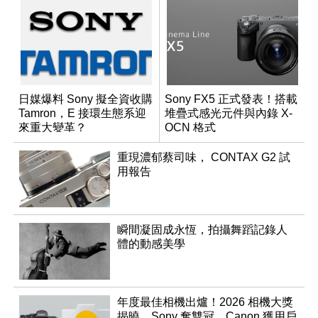
日媒爆料 Sony 擬全資收購
Sony FX5 正式發表！搭載
Tamron，E 接環生態系迎
堆疊式感光元件與內錄 X-
來重大變革？
OCN 格式
重現濃郁蔡司味， CONTAX G2 試
用報告
瞬間凝固成永恆，拍攝舞蹈記錄人
體的動感美學
年度最佳相機出爐！2026 相機大獎
揭曉，Sony 奪雙冠、Canon 獲用戶