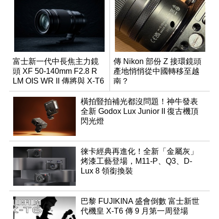
富士新一代中長焦主力鏡
傳 Nikon 部份 Z 接環鏡頭
頭 XF 50-140mm F2.8 R
產地悄悄從中國轉移至越
LM OIS WR II 傳將與 X-T6
南？
同步亮相
橫拍豎拍補光都沒問題！神牛發表
全新 Godox Lux Junior II 復古機頂
閃光燈
徠卡經典再進化！全新「金屬灰」
烤漆工藝登場，M11-P、Q3、D-
Lux 8 領銜換裝
巴黎 FUJIKINA 盛會倒數 富士新世
代機皇 X-T6 傳 9 月第一周登場