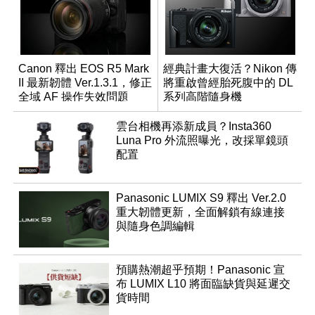
Canon 釋出 EOS R5 Mark
經典計畫大復活？Nikon 傳
II 最新韌體 Ver.1.3.1，修正
將重啟曾經胎死腹中的 DL
全域 AF 操作失效問題
系列高階隨身機
雲台相機再添新成員？Insta360
Luna Pro 外流照曝光，改採單鏡頭
配置
Panasonic LUMIX S9 釋出 Ver.2.0
重大韌體更新，全面解鎖有線連接
與隨身色調編輯
預購熱潮超乎預期！Panasonic 宣
布 LUMIX L10 將面臨缺貨與延遲交
貨時間