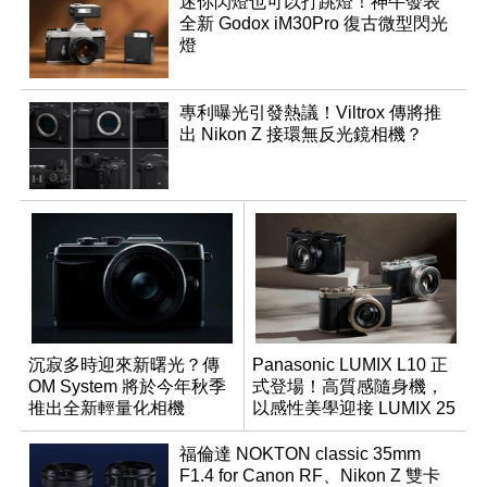
迷你閃燈也可以打跳燈！神牛發表
全新 Godox iM30Pro 復古微型閃光
燈
專利曝光引發熱議！Viltrox 傳將推
出 Nikon Z 接環無反光鏡相機？
沉寂多時迎來新曙光？傳
Panasonic LUMIX L10 正
OM System 將於今年秋季
式登場！高質感隨身機，
推出全新輕量化相機
以感性美學迎接 LUMIX 25
週年
福倫達 NOKTON classic 35mm
F1.4 for Canon RF、Nikon Z 雙卡