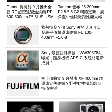
Canon 傳將於 9 月推出全
Tamron 發布 25-200mm
新 RF 超望遠變焦鏡頭 RF
F2.8-5.6 G2 韌體更新，廣
300-600mm F5.6L IS USM
角至中焦段微距性能大幅
升級
蓄勢待發？傳 Sony 將於 8 月 4 日
發表平價超望遠鏡頭 FE 100-
400mm F5.6-8
Sony 最新註冊機號「WW308784」
曝光，隨身機或 APS-C 系統將迎新
成員？
富士傳將於 9 月發表 XF 400mm 超
望遠定焦鏡頭？野生動物攝影師期
待值拉滿