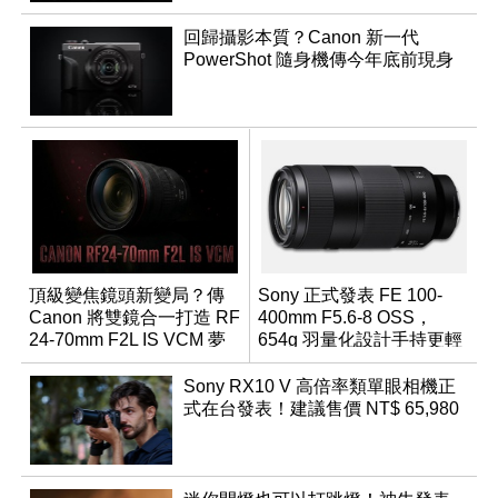
回歸攝影本質？Canon 新一代
PowerShot 隨身機傳今年底前現身
頂級變焦鏡頭新變局？傳
Sony 正式發表 FE 100-
Canon 將雙鏡合一打造 RF
400mm F5.6-8 OSS，
24-70mm F2L IS VCM 夢
654g 羽量化設計手持更輕
幻規格
鬆
Sony RX10 V 高倍率類單眼相機正
式在台發表！建議售價 NT$ 65,980