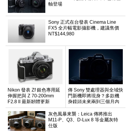
軸登場
Sony 正式在台發表 Cinema Line
FX5 全片幅電影攝影機，建議售價
NT$144,980
Nikon 發表 Zf 銀色專用延
傳 Sony 雙處理器與全域快
伸握把與 Z 70-200mm
門新機即將現身？多款機
F2.8 II 最新韌體更新
身鏡頭未來兩到三個月內
有望登場
灰色風暴來襲：Leica 傳將推出
M11-P、Q3、D-Lux 8 等金屬灰特
仕版