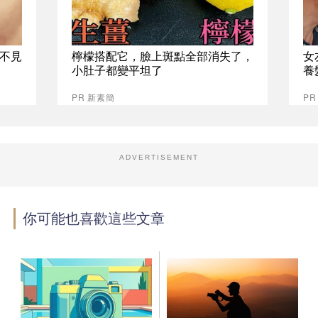
不見
檸檬搭配它，臉上斑點全部消失了，
女
小肚子都變平坦了
養
PR 新素簡
P
ADVERTISEMENT
你可能也喜歡這些文章