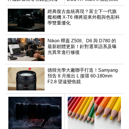
表
速讀出升級
經典復古血統再現？富士下一代旗
艦相機 X-T6 傳將迎來外觀與色彩科
學雙重優化
Nikon 釋蓋 Z50II、D6 與 D780 的
最新韌體更新！針對選單語系及曝
光異常進行修復
德韓光學大廠聯手打造！Samyang
預告 8 月推出 L 接環 60-180mm
F2.8 望遠變焦鏡