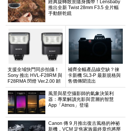
經典旋轉散景隨身攜帶！Lensbaby
推出全新 Twist 28mm F3.5 全片幅
手動餅乾鏡
支援全域快門同步拍攝！
補齊全幅產品線空缺？徠
Sony 推出 HVL-F28RM 與
卡新機 SL3-P 最新規格與
F28RMA 閃燈 Ver.2.00 韌
售價傳聞流出
體
風景與星空攝影師的氣象決策利
器：專業解讀光影與雲層的智慧
App「Atmos」登場
Canon 傳 9 月推出復古風格的神祕
新機，VCM 定焦家族最終章也將壓