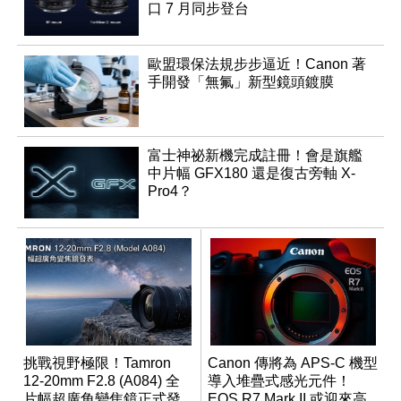
口 7 月同步登台
歐盟環保法規步步逼近！Canon 著
手開發「無氟」新型鏡頭鍍膜
富士神祕新機完成註冊！會是旗艦
中片幅 GFX180 還是復古旁軸 X-
Pro4？
挑戰視野極限！Tamron
Canon 傳將為 APS-C 機型
12-20mm F2.8 (A084) 全
導入堆疊式感光元件！
片幅超廣角變焦鏡正式發
EOS R7 Mark II 或迎來高