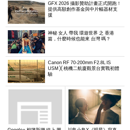
GFX 2026 攝影贊助計畫正式開跑！
提供高額創作基金與中片幅器材支
援
神秘 女人 帶我 環遊世界 之 香港
篇，什麼時候也能來 台灣 嗎？
Canon RF 70-200mm F2.8L IS
USM ╳ 桃機二航廈觀景台實戰初體
驗
Google+ 相簿新增 線上 圖
川島小鳥X《明星》寫真