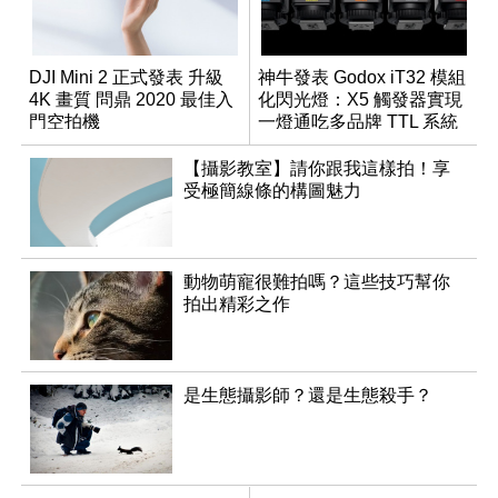
DJI Mini 2 正式發表 升級
神牛發表 Godox iT32 模組
4K 畫質 問鼎 2020 最佳入
化閃光燈：X5 觸發器實現
門空拍機
一燈通吃多品牌 TTL 系統
【攝影教室】請你跟我這樣拍！享
受極簡線條的構圖魅力
動物萌寵很難拍嗎？這些技巧幫你
拍出精彩之作
是生態攝影師？還是生態殺手？