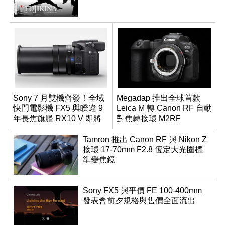
Sony 7 月雙機齊發！全域
Megadap 推出全球首款
快門電影機 FX5 與睽違 9
Leica M 轉 Canon RF 自動
年長焦旗艦 RX10 V 即將
對焦轉接環 M2RF
登場
Tamron 推出 Canon RF 與 Nikon Z
接環 17-70mm F2.8 恆定大光圈標
準變焦鏡
Sony FX5 與平價 FE 100-400mm
發表會前夕規格與售價全面流出