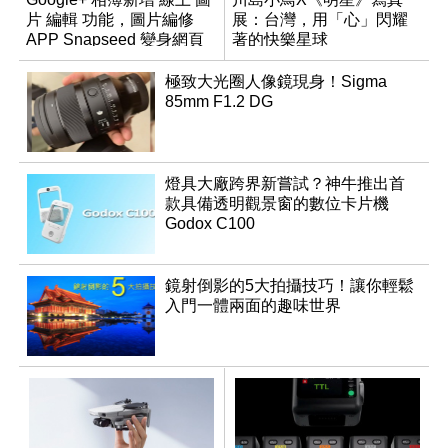
片 編輯 功能，圖片編修
展：台灣，用「心」閃耀
APP Snapseed 變身網頁
著的快樂星球
版
極致大光圈人像鏡現身！Sigma
85mm F1.2 DG
燈具大廠跨界新嘗試？神牛推出首
款具備透明觀景窗的數位卡片機
Godox C100
鏡射倒影的5大拍攝技巧！讓你輕鬆
入門一體兩面的趣味世界