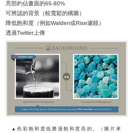
亮部約佔畫面的65-80%
可辨認的背景（較寬鬆的構圖）
降低飽和度（例如Walden或Rise濾鏡）
透過Twitter上傳
▲色彩飽和度低勝過飽和度高的。
（圖片來