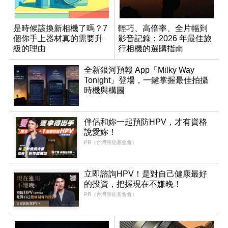
是時候該換新相機了嗎？7
輕巧、高倍率、全片幅到
個你手上器材真的需要升
影音記錄：2026 年最佳旅
級的理由
行相機的選購指南
全新銀河預報 App「Milky Way
Tonight」登場，一鍵掌握最佳拍攝
時機與構圖
伴侶和妳一起預防HPV，才有資格
說愛妳！
PR（台灣癌症基金會）
立即諮詢HPV！是對自己健康最好
的投資，把握現在不嫌晚！
PR（台灣癌症基金會）