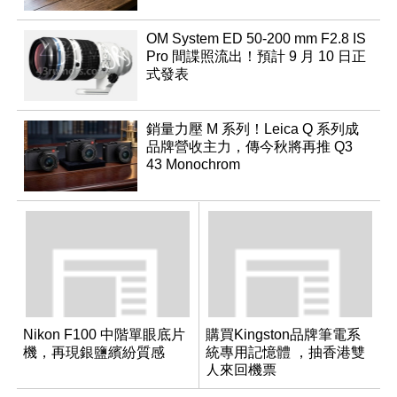
OM System ED 50-200 mm F2.8 IS
Pro 間諜照流出！預計 9 月 10 日正
式發表
銷量力壓 M 系列！Leica Q 系列成
品牌營收主力，傳今秋將再推 Q3
43 Monochrom
Nikon F100 中階單眼底片
購買Kingston品牌筆電系
機，再現銀鹽繽紛質感
統專用記憶體 ，抽香港雙
人來回機票