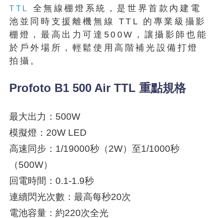
全無線棚燈系統，是世界首款內建電
TTL
池並同時支援離機無線 TTL 的專業級攝影
棚燈，最高出力可達500W，讓攝影師也能
於戶外場所，輕鬆使用高階補光設備打燈
拍攝。
Profoto B1 500 Air TTL 重點規格
最大出力：500W
模擬燈：20W LED
高速同步：1/19000秒（2W）至1/1000秒
（500W）
回電時間：0.1-1.9秒
連續閃光次數：最高每秒20次
電池容量：約220次全光