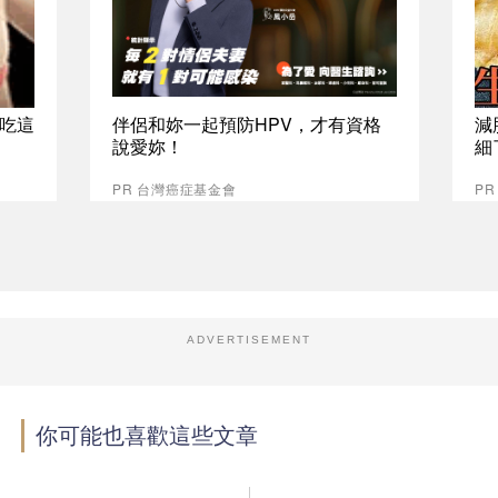
吃這
伴侶和妳一起預防HPV，才有資格
減
說愛妳！
細
PR 台灣癌症基金會
PR
ADVERTISEMENT
你可能也喜歡這些文章