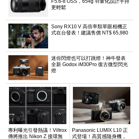
F5.6-8 OSS，654g 羽量化設計手持
更輕鬆
Sony RX10 V 高倍率類單眼相機正
式在台發表！建議售價 NT$ 65,980
迷你閃燈也可以打跳燈！神牛發表
全新 Godox iM30Pro 復古微型閃光
燈
專利曝光引發熱議！Viltrox
Panasonic LUMIX L10 正
傳將推出 Nikon Z 接環無
式登場！高質感隨身機，