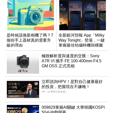
是時候該換新相機了嗎？7
全新銀河預報 App「Milky
個你手上器材真的需要升
Way Tonight」登場，一鍵
級的理由
掌握最佳拍攝時機與構圖
極致解析度與速度的交匯：Sony
A7R VI 攜手 FE 100-400mm F4.5
GM OSS 正式亮相
立即諮詢HPV！是對自己健康最好
的投資，把握現在不嫌晚！
PR（台灣癌症基金會）
009829掌握AI關鍵 大華韓國KOSPI
50今強勢開募