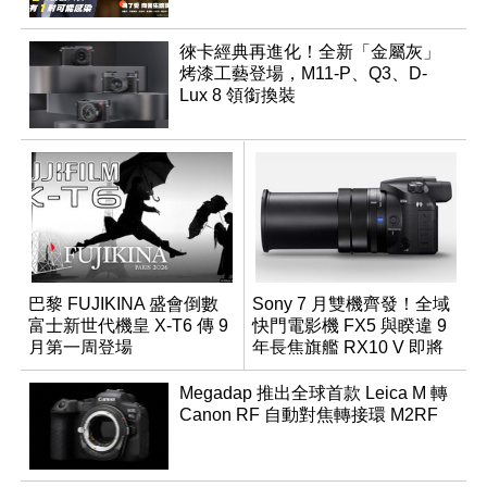
徠卡經典再進化！全新「金屬灰」
烤漆工藝登場，M11-P、Q3、D-
Lux 8 領銜換裝
巴黎 FUJIKINA 盛會倒數
Sony 7 月雙機齊發！全域
富士新世代機皇 X-T6 傳 9
快門電影機 FX5 與睽違 9
月第一周登場
年長焦旗艦 RX10 V 即將
登場
Megadap 推出全球首款 Leica M 轉
Canon RF 自動對焦轉接環 M2RF