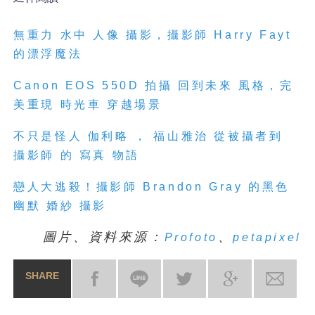
無重力
水中
人像
攝影，攝影師
Harry Fayt
的漂浮魔法
Canon EOS 550D
拍攝
回到未來
風格，完
美重現
時光車
穿越場景
不只是怪人
伽利略
，
福山雅治
從被攝者到
攝影師
的
寫真
物語
戀人大逃殺！攝影師
Brandon Gray
的黑色
幽默
婚紗
攝影
圖片、資料來源：
、
Profoto
petapixel
SHARE