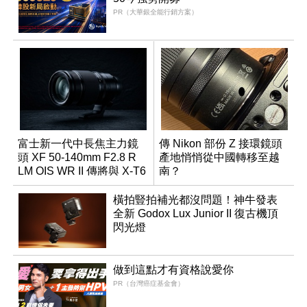
PR（大華銀全能行銷方案）
富士新一代中長焦主力鏡
傳 Nikon 部份 Z 接環鏡頭
頭 XF 50-140mm F2.8 R
產地悄悄從中國轉移至越
LM OIS WR II 傳將與 X-T6
南？
同步亮相
橫拍豎拍補光都沒問題！神牛發表
全新 Godox Lux Junior II 復古機頂
閃光燈
做到這點才有資格說愛你
PR（台灣癌症基金會）