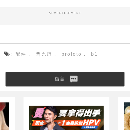
ADVERTISEMENT
配件
閃光燈
profoto
b1
、
、
、
留言