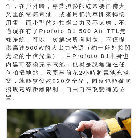
作，在戶外時，專業攝影師經常要自備大
又重的電筒電池，或者用把汽車開來轉接
用電，而小型的外拍燈出力又不太夠，不
過現在有了Profoto B1 500 Air TTL無
線系統，可以一次解決所有問題，不僅提
供高達500W的大出力光源（約一般外接閃
光燈的十倍光量），且Profoto B1本身也
內建可替換充電電池，也就是說無論在任
何拍攝地點，只要事前花2小時將電池充滿
電，就能擊發約220次全光，同時也能徹底
擺脫電線距離限制，自由自在改變補光位
置。