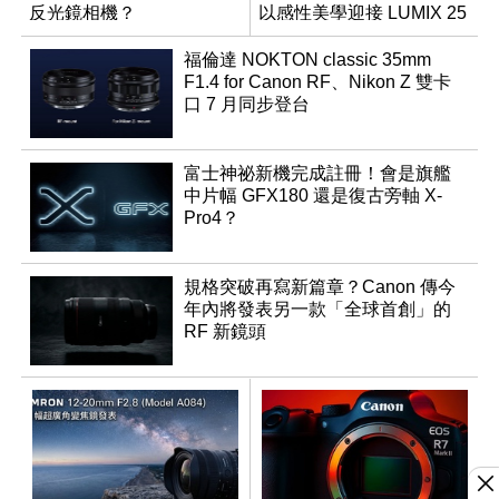
反光鏡相機？
以感性美學迎接 LUMIX 25
週年
福倫達 NOKTON classic 35mm
F1.4 for Canon RF、Nikon Z 雙卡
口 7 月同步登台
富士神祕新機完成註冊！會是旗艦
中片幅 GFX180 還是復古旁軸 X-
Pro4？
規格突破再寫新篇章？Canon 傳今
年內將發表另一款「全球首創」的
RF 新鏡頭