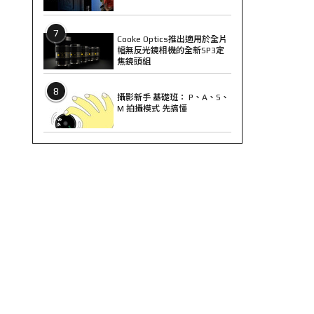
7
Cooke Optics推出適用於全片
幅無反光鏡相機的全新SP3定
焦鏡頭組
8
攝影新手 基礎班： P、A、S、
M 拍攝模式 先搞懂