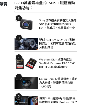
6,200萬畫素堆疊式CMOS + 眼控自動
購買
對焦功能？
2
Sony發表適合安裝在無人機的
全片幅可交換鏡頭相機ILX-
LR1，集輕巧、高畫質於一身
3
疑似FUJIFILM GFX100 II實機
照流出！同時可能會有新的軟
片模擬推出
4
Western Digital 宣布推出
SanDisk Extreme PRO SDXC
UHS-II V60 等級記憶卡
5
GoPro Hero 12重磅發表！續航
力大升級，建議售價新台幣
14,900元
6
傳聞GoPro將於9月6日發表最
新運動攝影機GoPro Hero 12？