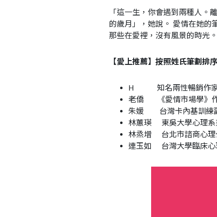
「這一生，你會遇到兩種人。
的歲月」，她說。 愛情在她的
那些在愛裡，沒有風景的時光
【愛上推薦】按照姓氏筆劃排
H 知名兩性暢銷作
老僑 《愛情市場學》
朱媛 台灣卡內基訓練
林蕙瑛 東吳大學心理系
林烝增 台北市諮商心理
連玉如 台灣大學臨床心