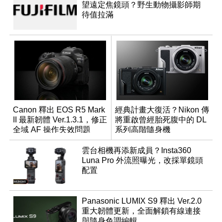
望遠定焦鏡頭？野生動物攝影師期
待值拉滿
Canon 釋出 EOS R5 Mark
經典計畫大復活？Nikon 傳
II 最新韌體 Ver.1.3.1，修正
將重啟曾經胎死腹中的 DL
全域 AF 操作失效問題
系列高階隨身機
雲台相機再添新成員？Insta360
Luna Pro 外流照曝光，改採單鏡頭
配置
Panasonic LUMIX S9 釋出 Ver.2.0
重大韌體更新，全面解鎖有線連接
與隨身色調編輯