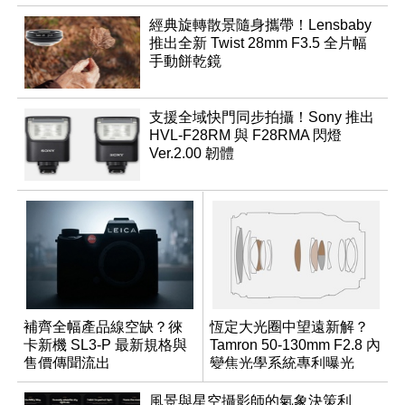
經典旋轉散景隨身攜帶！Lensbaby
推出全新 Twist 28mm F3.5 全片幅
手動餅乾鏡
支援全域快門同步拍攝！Sony 推出
HVL-F28RM 與 F28RMA 閃燈
Ver.2.00 韌體
補齊全幅產品線空缺？徠
恆定大光圈中望遠新解？
卡新機 SL3-P 最新規格與
Tamron 50-130mm F2.8 內
售價傳聞流出
變焦光學系統專利曝光
風景與星空攝影師的氣象決策利