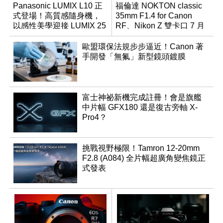
Panasonic LUMIX L10 正
福倫達 NOKTON classic
式登場！高質感隨身機，
35mm F1.4 for Canon
以感性美學迎接 LUMIX 25
RF、Nikon Z 雙卡口 7 月
週年
同步登台
歐盟環保法規步步逼近！Canon 著
手開發「無氟」新型鏡頭鍍膜
富士神祕新機完成註冊！會是旗艦
中片幅 GFX180 還是復古旁軸 X-
Pro4？
挑戰視野極限！Tamron 12-20mm
F2.8 (A084) 全片幅超廣角變焦鏡正
式發表