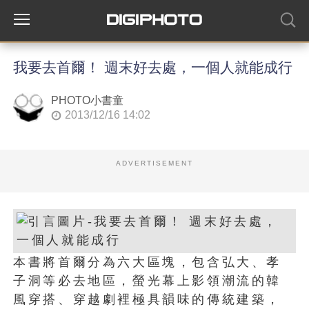
我要去首爾！ 週末好去處，一個人就能成行
PHOTO小書童
2013/12/16 14:02
ADVERTISEMENT
本書將首爾分為六大區塊，包含弘大、孝
子洞等必去地區，螢光幕上影領潮流的韓
風穿搭、穿越劇裡極具韻味的傳統建築，