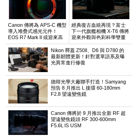
Canon 傳將為 APS-C 機型
經典復古血統再現？富士
導入堆疊式感光元件！
下一代旗艦相機 X-T6 傳將
EOS R7 Mark II 或迎來高
迎來外觀與色彩科學雙重
速讀出升級
優化
Nikon 釋蓋 Z50II、D6 與 D780 的
最新韌體更新！針對選單語系及曝
光異常進行修復
德韓光學大廠聯手打造！Samyang
預告 8 月推出 L 接環 60-180mm
F2.8 望遠變焦鏡
Canon 傳將於 9 月推出全新 RF 超
望遠變焦鏡頭 RF 300-600mm
F5.6L IS USM