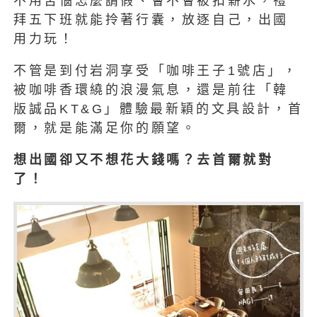
不用苦惱怎麼請假、會不會被扣薪水，禮
拜五下班就能拎著行囊，放逐自己，出國
用力玩！
不管是到付岩洞享受「咖啡王子1號店」，
被咖啡香環繞的浪漫氣息，還是前往「韓
版誠品KT&G」體驗最新穎的文具設計，首
爾，就是能滿足你的願望。
想出國卻又不想花大錢嗎？去首爾就對
了！