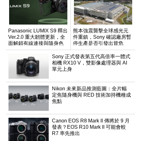
Panasonic LUMIX S9 釋出
熊本強震襲擊全球感光元
Ver.2.0 重大韌體更新，全
件重鎮，Sony 確認廠房暫
面解鎖有線連接與隨身色
停生產是否引發出貨危
調編輯
機？
Sony 正式發表第五代高倍率一體式
相機 RX10 V，雙影像處理器與 AI
單元上身
Nikon 未來新品推測藍圖：全片幅
定焦隨身機與 RED 技術加持機種成
焦點
Canon EOS R8 Mark II 傳將於 9 月
發表？EOS R10 Mark II 可能會較
R7 率先推出