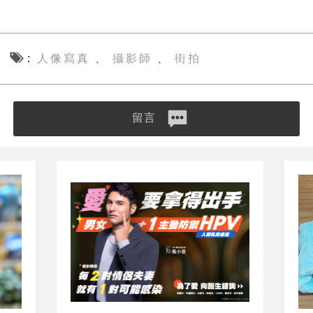
人像寫真
攝影師
街拍
、
、
留言