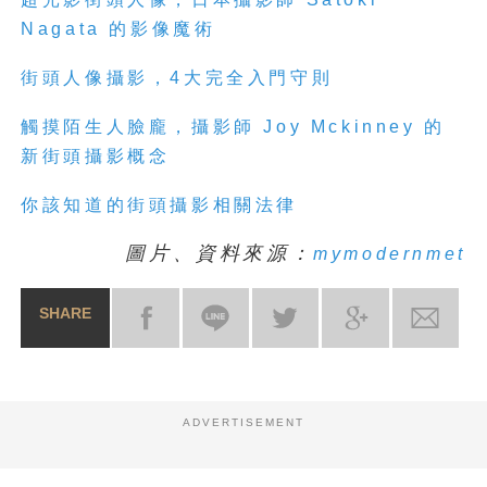
Nagata
的影
像
魔術
街頭人像
攝影，
4
大完全入門守則
觸摸陌生
人
臉龐，攝影師
Joy Mckinney
的
新
街頭
攝影概念
你該知道的
街頭
攝影相關法律
圖片、資料來源：
mymodernmet
SHARE
ADVERTISEMENT