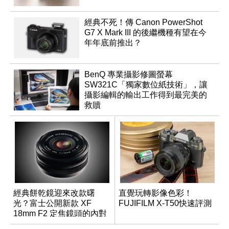
經典不死！傳 Canon PowerShot
G7 X Mark III 的後繼機種有望在今
年年底前推出？
BenQ 專業攝影修圖螢幕
SW321C「獨家數位紙技術」，讓
攝影編輯的輸出工作得到最完美的
救贖
經典餅乾鏡迎來改款曙
直覺玩轉影像色彩！
光？富士公開新款 XF
FUJIFILM X-T50快速評測
18mm F2 定焦鏡頭的內對
焦專利