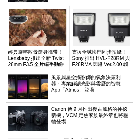
經典旋轉散景隨身攜帶！
支援全域快門同步拍攝！
Lensbaby 推出全新 Twist
Sony 推出 HVL-F28RM 與
28mm F3.5 全片幅手動餅
F28RMA 閃燈 Ver.2.00 韌
乾鏡
體
風景與星空攝影師的氣象決策利
器：專業解讀光影與雲層的智慧
App「Atmos」登場
Canon 傳 9 月推出復古風格的神祕
新機，VCM 定焦家族最終章也將壓
軸登場