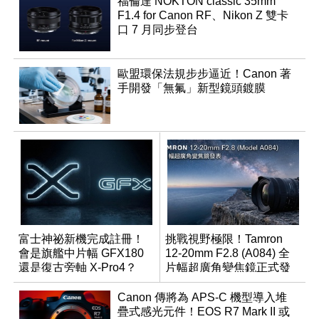
福倫達 NOKTON classic 35mm
F1.4 for Canon RF、Nikon Z 雙卡
口 7 月同步登台
歐盟環保法規步步逼近！Canon 著
手開發「無氟」新型鏡頭鍍膜
富士神祕新機完成註冊！
挑戰視野極限！Tamron
會是旗艦中片幅 GFX180
12-20mm F2.8 (A084) 全
還是復古旁軸 X-Pro4？
片幅超廣角變焦鏡正式發
表
Canon 傳將為 APS-C 機型導入堆
疊式感光元件！EOS R7 Mark II 或