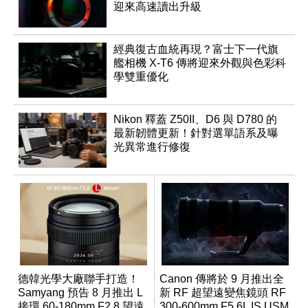
迎來高速讀出升級
經典復古血統再現？富士下一代旗
艦相機 X-T6 傳將迎來外觀與色彩科
學雙重優化
Nikon 釋蓋 Z50II、D6 與 D780 的
最新韌體更新！針對選單語系及曝
光異常進行修復
德韓光學大廠聯手打造！
Canon 傳將於 9 月推出全
Samyang 預告 8 月推出 L
新 RF 超望遠變焦鏡頭 RF
接環 60-180mm F2.8 望遠
300-600mm F5.6L IS USM