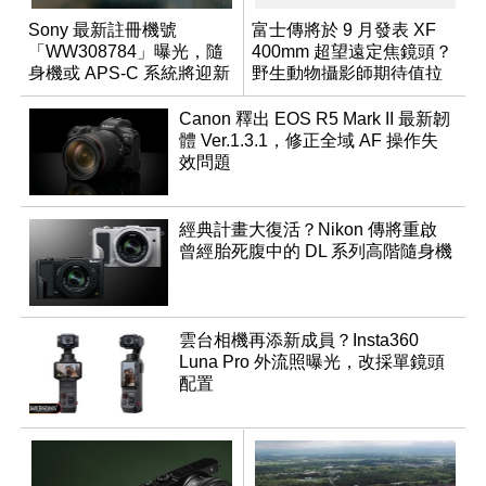
Sony 最新註冊機號
富士傳將於 9 月發表 XF
「WW308784」曝光，隨
400mm 超望遠定焦鏡頭？
身機或 APS-C 系統將迎新
野生動物攝影師期待值拉
成員？
滿
Canon 釋出 EOS R5 Mark II 最新韌
體 Ver.1.3.1，修正全域 AF 操作失
效問題
經典計畫大復活？Nikon 傳將重啟
曾經胎死腹中的 DL 系列高階隨身機
雲台相機再添新成員？Insta360
Luna Pro 外流照曝光，改採單鏡頭
配置