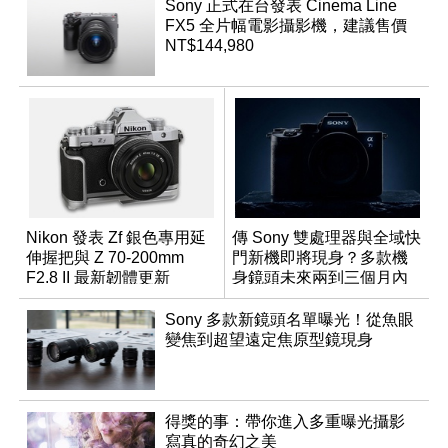
Sony 正式在台發表 Cinema Line
FX5 全片幅電影攝影機，建議售價
NT$144,980
Nikon 發表 Zf 銀色專用延
傳 Sony 雙處理器與全域快
伸握把與 Z 70-200mm
門新機即將現身？多款機
F2.8 II 最新韌體更新
身鏡頭未來兩到三個月內
有望登場
Sony 多款新鏡頭名單曝光！從魚眼
變焦到超望遠定焦原型鏡現身
得獎的事：帶你進入多重曝光攝影
寫真的奇幻之美