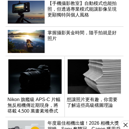
【手機攝影教室】自動模式也能拍
照，但透過專業模式能讓影像呈現
更顯獨特與個人風格
掌握攝影黃金時間，隨手拍就是好
照片
Nikon 旗艦級 APS-C 片幅
想讓照片更有趣，你需要
無反相機傳近期現身，將
了解這些高級構圖理論
搭載 4,500 萬畫素堆疊式
感光元件？
年度最佳相機出爐！2026 相機大獎
揭曉，Sony 奪雙冠、Canon 獲用戶