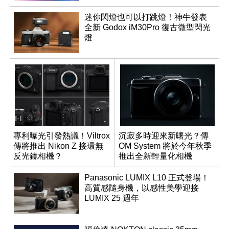
迷你閃燈也可以打跳燈！神牛發表
全新 Godox iM30Pro 復古微型閃光
燈
專利曝光引發熱議！Viltrox
沉寂多時迎來新曙光？傳
傳將推出 Nikon Z 接環無
OM System 將於今年秋季
反光鏡相機？
推出全新輕量化相機
Panasonic LUMIX L10 正式登場！
高質感隨身機，以感性美學迎接
LUMIX 25 週年