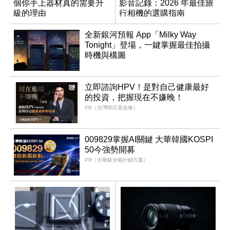
個你手上器材真的需要升
影音記錄：2026 年最佳旅
級的理由
行相機的選購指南
全新銀河預報 App「Milky Way
Tonight」登場，一鍵掌握最佳拍攝
時機與構圖
立即諮詢HPV！是對自己健康最好
的投資，把握現在不嫌晚！
PR（台灣癌症基金會）
009829掌握AI關鍵 大華韓國KOSPI
50今強勢開募
PR（大華銀全能行銷方案）