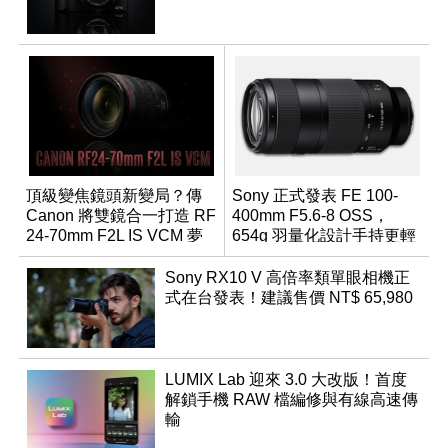
頂級變焦鏡頭新變局？傳
Sony 正式發表 FE 100-
Canon 將雙鏡合一打造 RF
400mm F5.6-8 OSS，
24-70mm F2L IS VCM 夢
654g 羽量化設計手持更輕
幻規格
鬆
Sony RX10 V 高倍率類單眼相機正
式在台發表！建議售價 NT$ 65,980
LUMIX Lab 迎來 3.0 大改版！首度
解鎖手機 RAW 檔編修與有線高速傳
輸