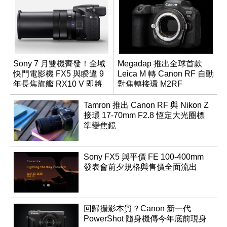
Sony 7 月雙機齊發！全域
Megadap 推出全球首款
快門電影機 FX5 與睽違 9
Leica M 轉 Canon RF 自動
年長焦旗艦 RX10 V 即將
對焦轉接環 M2RF
登場
Tamron 推出 Canon RF 與 Nikon Z
接環 17-70mm F2.8 恆定大光圈標
準變焦鏡
Sony FX5 與平價 FE 100-400mm
發表會前夕規格與售價全面流出
回歸攝影本質？Canon 新一代
PowerShot 隨身機傳今年底前現身