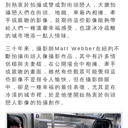
別熱衷於拍攝成雙成對街頭戀人，大膽拍
攝戀人們在街頭、地鐵、車廂內相擁、牽
手或親吻的影像，並期待這些影像能夠帶
給人們一種溫馨幸福感受，也讓冰冷疏離
的城市增添一點人情味。
三十年來，攝影師Matt Webber在紐約不
斷拍攝街頭人像攝影作品，其中有許多情
侶檔與夫妻檔，在公開場合中相擁、牽手
或親吻的畫面，雖然有些觀眾可能覺得這
些影像不是很令人愉快，但在攝影師眼
中，卻是一種幸福的最佳表徵，尤其是在
冷漠的城市裡，於是他便開始熱衷於街頭
戀人影像的拍攝創作。