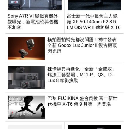
Sony A7R VI 疑似真機外
富士新一代中長焦主力鏡
觀曝光，新電池恐與舊機
頭 XF 50-140mm F2.8 R
不相容
LM OIS WR II 傳將與 X-T6
同步亮相
橫拍豎拍補光都沒問題！神牛發表
全新 Godox Lux Junior II 復古機頂
閃光燈
徠卡經典再進化！全新「金屬灰」
烤漆工藝登場，M11-P、Q3、D-
Lux 8 領銜換裝
巴黎 FUJIKINA 盛會倒數 富士新世
代機皇 X-T6 傳 9 月第一周登場