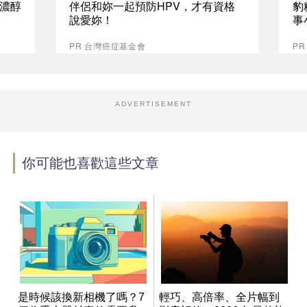
%濃醇
伴侶和妳一起預防HPV，才有資格
豹
說愛妳！
事
PR 台灣癌症基金會
P
ADVERTISEMENT
你可能也喜歡這些文章
是時候該換新相機了嗎？7
輕巧、高倍率、全片幅到