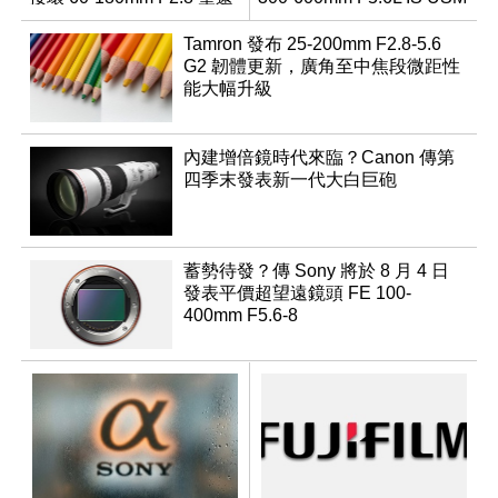
變焦鏡
Tamron 發布 25-200mm F2.8-5.6
G2 韌體更新，廣角至中焦段微距性
能大幅升級
內建增倍鏡時代來臨？Canon 傳第
四季末發表新一代大白巨砲
蓄勢待發？傳 Sony 將於 8 月 4 日
發表平價超望遠鏡頭 FE 100-
400mm F5.6-8