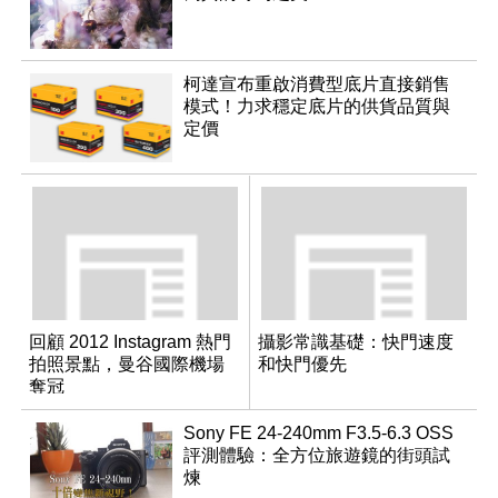
柯達宣布重啟消費型底片直接銷售
模式！力求穩定底片的供貨品質與
定價
回顧 2012 Instagram 熱門
攝影常識基礎：快門速度
拍照景點，曼谷國際機場
和快門優先
奪冠
Sony FE 24-240mm F3.5-6.3 OSS
評測體驗：全方位旅遊鏡的街頭試
煉