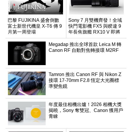
巴黎 FUJIKINA 盛會倒數
Sony 7 月雙機齊發！全域
富士新世代機皇 X-T6 傳 9
快門電影機 FX5 與睽違 9
月第一周登場
年長焦旗艦 RX10 V 即將
登場
Megadap 推出全球首款 Leica M 轉
Canon RF 自動對焦轉接環 M2RF
Tamron 推出 Canon RF 與 Nikon Z
接環 17-70mm F2.8 恆定大光圈標
準變焦鏡
年度最佳相機出爐！2026 相機大獎
揭曉，Sony 奪雙冠、Canon 獲用戶
青睞