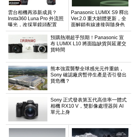
雲台相機再添新成員？
Panasonic LUMIX S9 釋出
Insta360 Luna Pro 外流照
Ver.2.0 重大韌體更新，全
曝光，改採單鏡頭配置
面解鎖有線連接與隨身色
調編輯
預購熱潮超乎預期！Panasonic 宣
布 LUMIX L10 將面臨缺貨與延遲交
貨時間
熊本強震襲擊全球感光元件重鎮，
Sony 確認廠房暫停生產是否引發出
貨危機？
Sony 正式發表第五代高倍率一體式
相機 RX10 V，雙影像處理器與 AI
單元上身