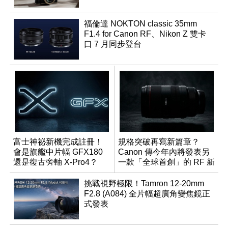
福倫達 NOKTON classic 35mm
F1.4 for Canon RF、Nikon Z 雙卡
口 7 月同步登台
富士神祕新機完成註冊！
規格突破再寫新篇章？
會是旗艦中片幅 GFX180
Canon 傳今年內將發表另
還是復古旁軸 X-Pro4？
一款「全球首創」的 RF 新
鏡頭
挑戰視野極限！Tamron 12-20mm
F2.8 (A084) 全片幅超廣角變焦鏡正
式發表