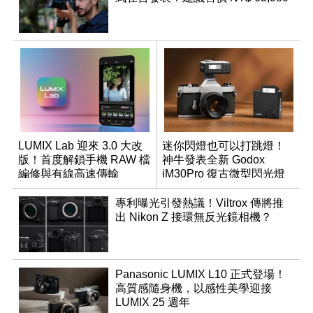
LUMIX Lab 迎來 3.0 大改
迷你閃燈也可以打跳燈！
版！首度解鎖手機 RAW 檔
神牛發表全新 Godox
編修與有線高速傳輸
iM30Pro 復古微型閃光燈
專利曝光引發熱議！Viltrox 傳將推
出 Nikon Z 接環無反光鏡相機？
Panasonic LUMIX L10 正式登場！
高質感隨身機，以感性美學迎接
LUMIX 25 週年