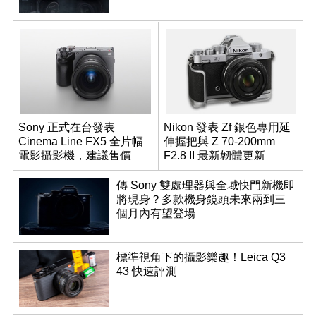
Sony 正式在台發表
Nikon 發表 Zf 銀色專用延
Cinema Line FX5 全片幅
伸握把與 Z 70-200mm
電影攝影機，建議售價
F2.8 II 最新韌體更新
NT$144,980
傳 Sony 雙處理器與全域快門新機即
將現身？多款機身鏡頭未來兩到三
個月內有望登場
標準視角下的攝影樂趣！Leica Q3
43 快速評測