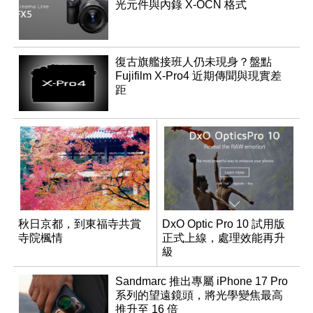
光元件與內錄 X-OCN 格式
復古旗艦接班人仍未現身？盤點
Fujifilm X-Pro4 近期傳聞與現實差
距
秋日京都，到東福寺共賞
DxO Optic Pro 10 試用版
寺院楓情
正式上線，處理效能再升
級
Sandmarc 推出專屬 iPhone 17 Pro
系列的望遠鏡頭，將光學變焦最高
推升至 16 倍