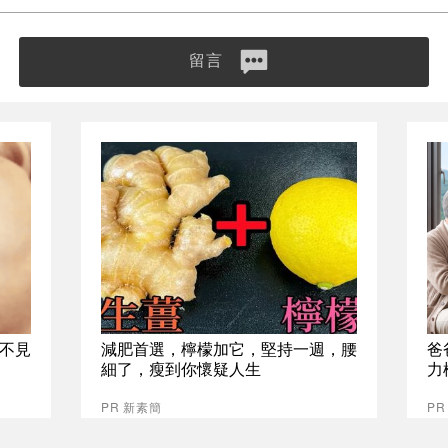
留言
不見
減肥首選，檸檬加它，堅持一週，腰
爸
細了，瘦到你懷疑人生
力
PR 新素簡
P