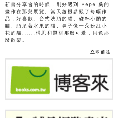
新書分享會的時候，剛好遇到 Pepe 桑的
畫作在那兒展覽。當天趁機參觀了每幅作
品，好喜歡。台式洗頭的貓、碰杯小酌的
貓、頭頂著水果的貓、鼻子像一朵粉紅小
花的貓......構思和題材那麼可愛，用色那
麼歡樂。
立即前往