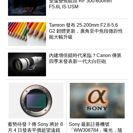
望遠變焦鏡頭 RF 300-600mm
F5.6L IS USM
Tamron 發布 25-200mm F2.8-5.6
G2 韌體更新，廣角至中焦段微距性
能大幅升級
內建增倍鏡時代來臨？Canon 傳第
四季末發表新一代大白巨砲
蓄勢待發？傳 Sony 將於 8
Sony 最新註冊機號
月 4 日發表平價超望遠鏡
「WW308784」曝光，隨