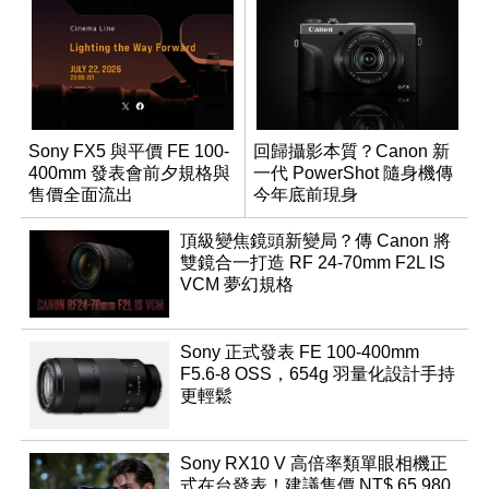
Sony FX5 與平價 FE 100-
回歸攝影本質？Canon 新
400mm 發表會前夕規格與
一代 PowerShot 隨身機傳
售價全面流出
今年底前現身
頂級變焦鏡頭新變局？傳 Canon 將
雙鏡合一打造 RF 24-70mm F2L IS
VCM 夢幻規格
Sony 正式發表 FE 100-400mm
F5.6-8 OSS，654g 羽量化設計手持
更輕鬆
Sony RX10 V 高倍率類單眼相機正
式在台發表！建議售價 NT$ 65,980