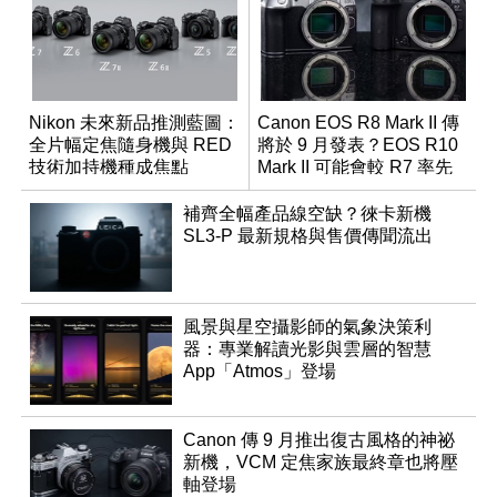
Nikon 未來新品推測藍圖：
Canon EOS R8 Mark II 傳
全片幅定焦隨身機與 RED
將於 9 月發表？EOS R10
技術加持機種成焦點
Mark II 可能會較 R7 率先
推出
補齊全幅產品線空缺？徠卡新機
SL3-P 最新規格與售價傳聞流出
風景與星空攝影師的氣象決策利
器：專業解讀光影與雲層的智慧
App「Atmos」登場
Canon 傳 9 月推出復古風格的神祕
新機，VCM 定焦家族最終章也將壓
軸登場