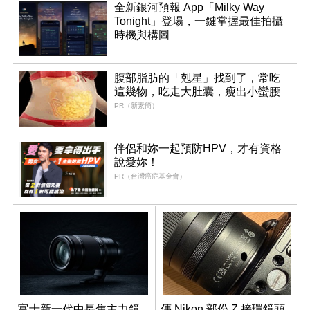
全新銀河預報 App「Milky Way
Tonight」登場，一鍵掌握最佳拍攝
時機與構圖
腹部脂肪的「剋星」找到了，常吃
這幾物，吃走大肚囊，瘦出小蠻腰
PR（新素簡）
伴侶和妳一起預防HPV，才有資格
說愛妳！
PR（台灣癌症基金會）
富士新一代中長焦主力鏡
傳 Nikon 部份 Z 接環鏡頭