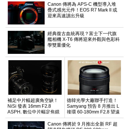
Canon 傳將為 APS-C 機型導入堆
疊式感光元件！EOS R7 Mark II 或
迎來高速讀出升級
經典復古血統再現？富士下一代旗
艦相機 X-T6 傳將迎來外觀與色彩科
學雙重優化
補足中片幅超廣角空缺！
德韓光學大廠聯手打造！
NiSi 發表 16mm F2.8
Samyang 預告 8 月推出 L
ASPH. 數位中片幅定焦鏡
接環 60-180mm F2.8 望遠
變焦鏡
Canon 傳將於 9 月推出全新 RF 超