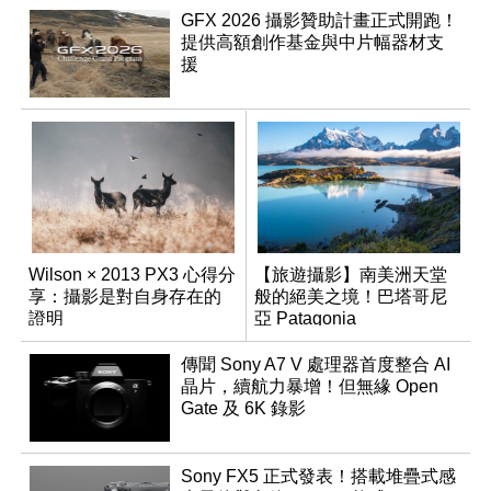
GFX 2026 攝影贊助計畫正式開跑！
提供高額創作基金與中片幅器材支
援
Wilson × 2013 PX3 心得分
【旅遊攝影】南美洲天堂
享：攝影是對自身存在的
般的絕美之境！巴塔哥尼
證明
亞 Patagonia
傳聞 Sony A7 V 處理器首度整合 AI
晶片，續航力暴增！但無緣 Open
Gate 及 6K 錄影
Sony FX5 正式發表！搭載堆疊式感