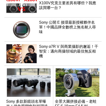
X100V究竟主要差異有哪些？我應
該買哪一台？
Sony 公開 E 接環最新授權夥伴名
單！中國品牌全數榜上無名耐人尋
味
Sony α7R V 與商業攝影的邂逅！干
智安：邁向商攝領域的最佳無反相
機
Sony 多款新鏡頭名單曝
全景大圖拼接必備－老蛙