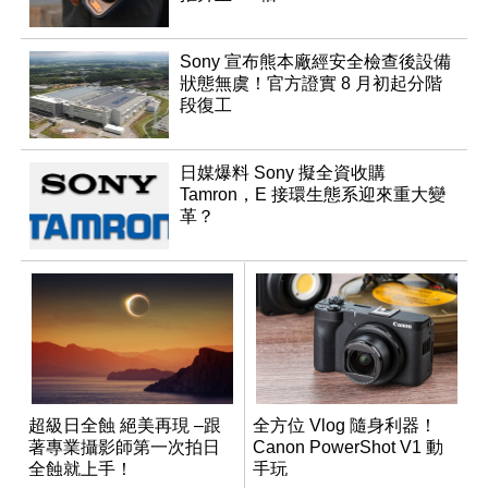
Sony 宣布熊本廠經安全檢查後設備
狀態無虞！官方證實 8 月初起分階
段復工
日媒爆料 Sony 擬全資收購
Tamron，E 接環生態系迎來重大變
革？
超級日全蝕 絕美再現 –跟
全方位 Vlog 隨身利器！
著專業攝影師第一次拍日
Canon PowerShot V1 動
全蝕就上手！
手玩