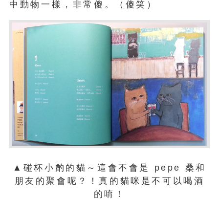
中動物一樣，非常傻。（傻笑）
▲碰杯小酌的貓～這會不會是 pepe 桑和
朋友的聚會呢？！真的貓咪是不可以喝酒
的唷！