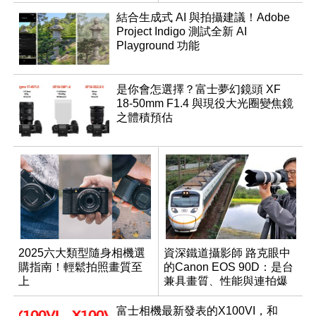
結合生成式 AI 與拍攝建議！Adobe
Project Indigo 測試全新 AI
Playground 功能
是你會怎選擇？富士夢幻鏡頭 XF
18-50mm F1.4 與現役大光圈變焦鏡
之體積預估
2025六大類型隨身相機選
資深鐵道攝影師 路克眼中
購指南！輕鬆拍照畫質至
的Canon EOS 90D：是台
上
兼具畫質、性能與連拍爆
發力的輕便單眼相機
富士相機最新發表的X100VI，和