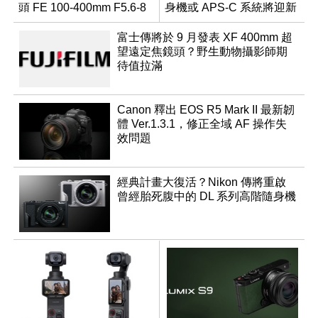
頭 FE 100-400mm F5.6-8
身機或 APS-C 系統將迎新
成員？
富士傳將於 9 月發表 XF 400mm 超
望遠定焦鏡頭？野生動物攝影師期
待值拉滿
Canon 釋出 EOS R5 Mark II 最新韌
體 Ver.1.3.1，修正全域 AF 操作失
效問題
經典計畫大復活？Nikon 傳將重啟
曾經胎死腹中的 DL 系列高階隨身機