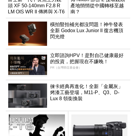
頭 XF 50-140mm F2.8 R
產地悄悄從中國轉移至越
LM OIS WR II 傳將與 X-T6
南？
同步亮相
橫拍豎拍補光都沒問題！神牛發表
全新 Godox Lux Junior II 復古機頂
閃光燈
立即諮詢HPV！是對自己健康最好
的投資，把握現在不嫌晚！
PR（台灣癌症基金會）
徠卡經典再進化！全新「金屬灰」
烤漆工藝登場，M11-P、Q3、D-
Lux 8 領銜換裝