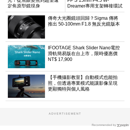
光！從魚眼變焦到超望遠
FF S 15mm F4.5 W-
定焦原型鏡現身
Dreamer專用支架轉接環試
用報告
傳奇大光圈鏡頭回歸？Sigma 傳將
推出 50-100mm F1.8 無反光鏡版本
IFOOTAGE Shark Slider Nano電控
滑軌簡易版在台上市，限時優惠價
NT$ 17,900
【手機攝影教室】自動模式也能拍
照，但透過專業模式能讓影像呈現
更顯獨特與個人風格
ADVERTISEMENT
Recommended by