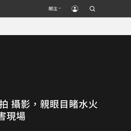
關注
航拍 攝影，親眼目睹水火
害現場