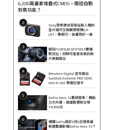
6,200萬畫素堆疊式CMOS + 眼控自動
對焦功能？
2
Sony發表適合安裝在無人機的
全片幅可交換鏡頭相機ILX-
LR1，集輕巧、高畫質於一身
3
疑似FUJIFILM GFX100 II實機
照流出！同時可能會有新的軟
片模擬推出
4
Western Digital 宣布推出
SanDisk Extreme PRO SDXC
UHS-II V60 等級記憶卡
5
GoPro Hero 12重磅發表！續航
力大升級，建議售價新台幣
14,900元
6
傳聞GoPro將於9月6日發表最
新運動攝影機GoPro Hero 12？