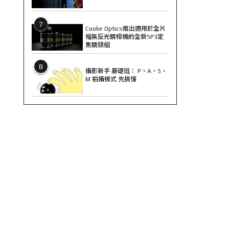
7
Cooke Optics推出適用於全片
幅無反光鏡相機的全新SP3定
焦鏡頭組
8
攝影新手 基礎班： P、A、S、
M 拍攝模式 先搞懂