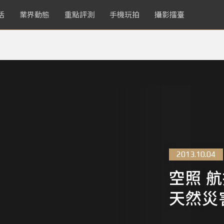
活
業界動態
重點評測
手機玩拍
攝影擂臺
2013.10.04
空照 
天然災