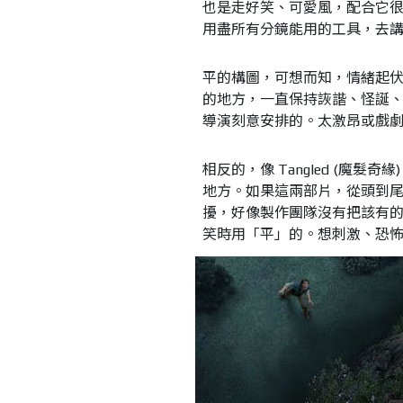
也是走好笑、可愛風，配合它
用盡所有分鏡能用的工具，去
平的構圖，可想而知，情緒起
的地方，一直保持詼諧、怪誕
導演刻意安排的。太激昂或戲
相反的，像 Tangled (魔髮奇
地方。如果這兩部片，從頭到
擾，好像製作團隊沒有把該有
笑時用「平」的。想刺激、恐