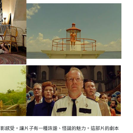
觀影感受。讓片子有一種詼諧、怪誕的魅力。這部片的劇本