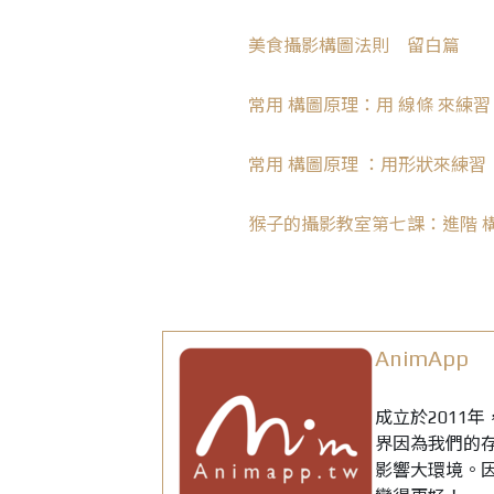
美食攝影
構
圖
法則 留白篇
常用
構
圖
原理：用 線條 來練習
常用
構
圖
原理 ：用形狀來練習
猴子的攝影教室第七課：進階
AnimApp
成立於2011
界因為我們的
影響大環境。