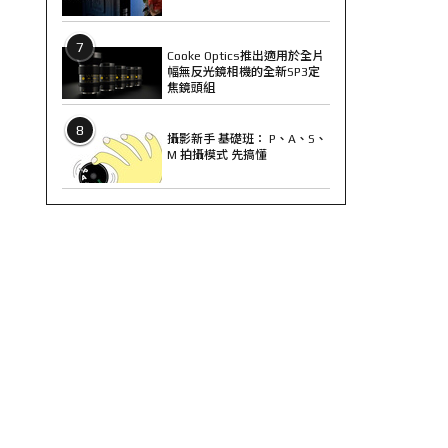
7
Cooke Optics推出適用於全片
幅無反光鏡相機的全新SP3定
焦鏡頭組
8
攝影新手 基礎班： P、A、S、
M 拍攝模式 先搞懂