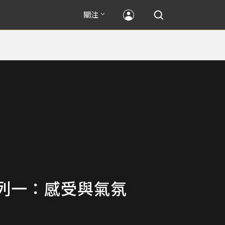
關注
列一：感受與氣氛