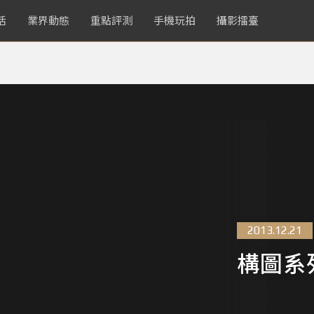
活
業界動態
重點評測
手機玩拍
攝影擂臺
2013.12.21
構圖系