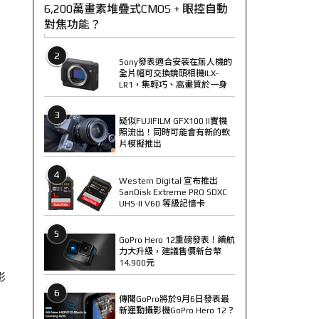
6,200萬畫素堆疊式CMOS + 眼控自動
對焦功能？
2
Sony發表適合安裝在無人機的
全片幅可交換鏡頭相機ILX-
LR1，集輕巧、高畫質於一身
3
疑似FUJIFILM GFX100 II實機
照流出！同時可能會有新的軟
片模擬推出
4
Western Digital 宣布推出
SanDisk Extreme PRO SDXC
UHS-II V60 等級記憶卡
5
GoPro Hero 12重磅發表！續航
力大升級，建議售價新台幣
14,900元
影
6
傳聞GoPro將於9月6日發表最
新運動攝影機GoPro Hero 12？