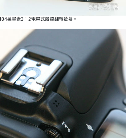
104萬畫素3：2電容式觸控翻轉螢幕。