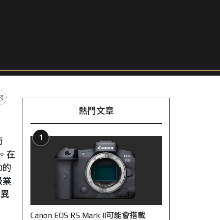
熱門文章
1
術
人。在
0的
級業
差異
Canon EOS R5 Mark II可能會搭載