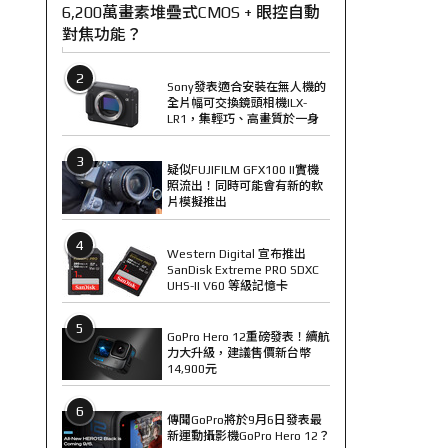
6,200萬畫素堆疊式CMOS + 眼控自動
對焦功能？
2
Sony發表適合安裝在無人機的
全片幅可交換鏡頭相機ILX-
LR1，集輕巧、高畫質於一身
3
疑似FUJIFILM GFX100 II實機
照流出！同時可能會有新的軟
片模擬推出
4
Western Digital 宣布推出
SanDisk Extreme PRO SDXC
UHS-II V60 等級記憶卡
5
GoPro Hero 12重磅發表！續航
力大升級，建議售價新台幣
14,900元
6
傳聞GoPro將於9月6日發表最
新運動攝影機GoPro Hero 12？