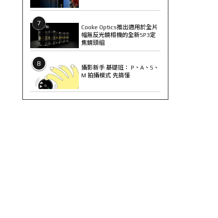
7
Cooke Optics推出適用於全片
幅無反光鏡相機的全新SP3定
焦鏡頭組
8
攝影新手 基礎班： P、A、S、
M 拍攝模式 先搞懂