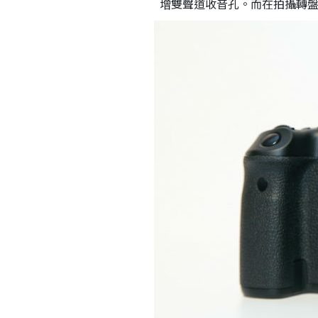
增雙聲道收音孔。而在拍攝轉