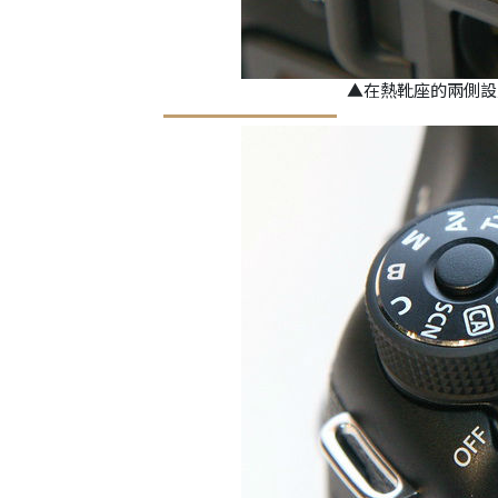
▲在熱靴座的兩側設