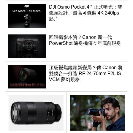
鏡
DJI Osmo Pocket 4P 正式曝光：雙
鏡頭設計、最高可錄製 4K 240fps
影片
回歸攝影本質？Canon 新一代
PowerShot 隨身機傳今年底前現身
頂級變焦鏡頭新變局？傳 Canon 將
雙鏡合一打造 RF 24-70mm F2L IS
VCM 夢幻規格