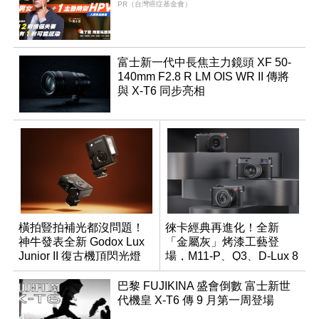
PR（台灣癌症基金會）
富士新一代中長焦主力鏡頭 XF 50-
140mm F2.8 R LM OIS WR II 傳將
與 X-T6 同步亮相
橫拍豎拍補光都沒問題！
徠卡經典再進化！全新
神牛發表全新 Godox Lux
「金屬灰」烤漆工藝登
Junior II 復古機頂閃光燈
場，M11-P、Q3、D-Lux 8
領銜換裝
巴黎 FUJIKINA 盛會倒數 富士新世
代機皇 X-T6 傳 9 月第一周登場