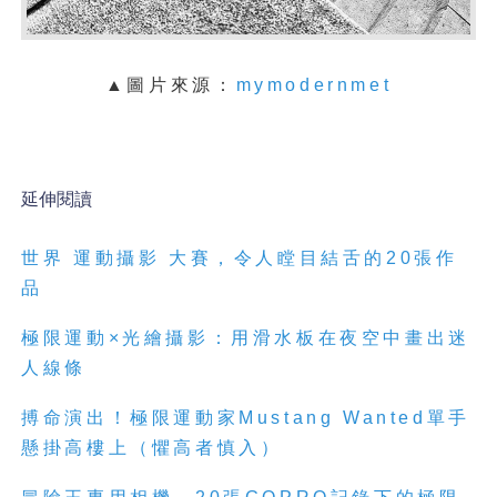
▲圖片來源：
mymodernmet
延伸閱讀
世界
運動攝影
大賽，令人瞠目結舌的
20
張作
品
極限
運動
×
光繪
攝影
：用滑水板在夜空中畫出迷
人線條
搏命演出！極限
運動
家
Mustang Wanted
單手
懸掛高樓上（懼高者慎入）