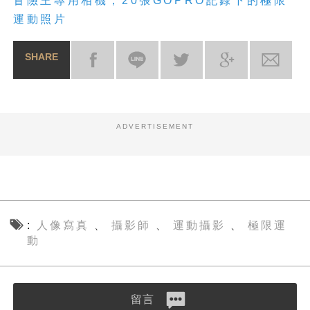
冒險王專用相機，
20
張
GOPRO
記錄下的極限
運動
照片
SHARE
ADVERTISEMENT
人像寫真
攝影師
運動攝影
極限運
、
、
、
動
留言