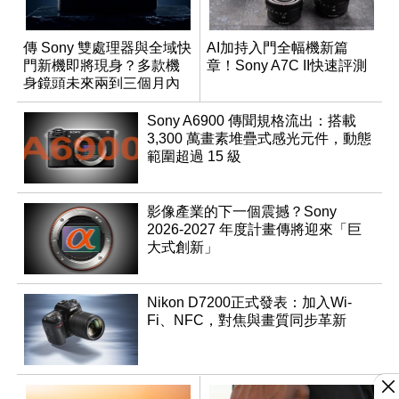
傳 Sony 雙處理器與全域快
AI加持入門全幅機新篇
門新機即將現身？多款機
章！Sony A7C II快速評測
身鏡頭未來兩到三個月內
有望登場
Sony A6900 傳聞規格流出：搭載
3,300 萬畫素堆疊式感光元件，動態
範圍超過 15 級
影像產業的下一個震撼？Sony
2026-2027 年度計畫傳將迎來「巨
大式創新」
Nikon D7200正式發表：加入Wi-
Fi、NFC，對焦與畫質同步革新