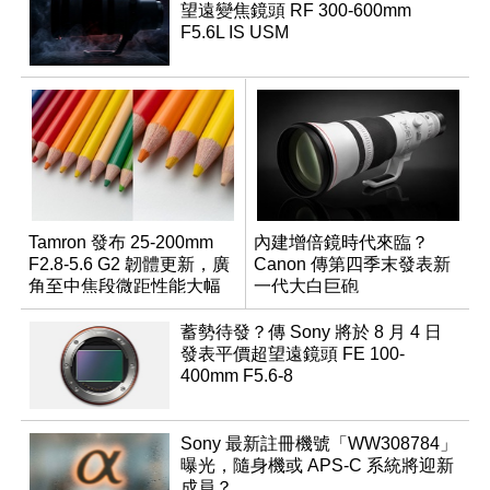
望遠變焦鏡頭 RF 300-600mm
F5.6L IS USM
Tamron 發布 25-200mm
內建增倍鏡時代來臨？
F2.8-5.6 G2 韌體更新，廣
Canon 傳第四季末發表新
角至中焦段微距性能大幅
一代大白巨砲
升級
蓄勢待發？傳 Sony 將於 8 月 4 日
發表平價超望遠鏡頭 FE 100-
400mm F5.6-8
Sony 最新註冊機號「WW308784」
曝光，隨身機或 APS-C 系統將迎新
成員？