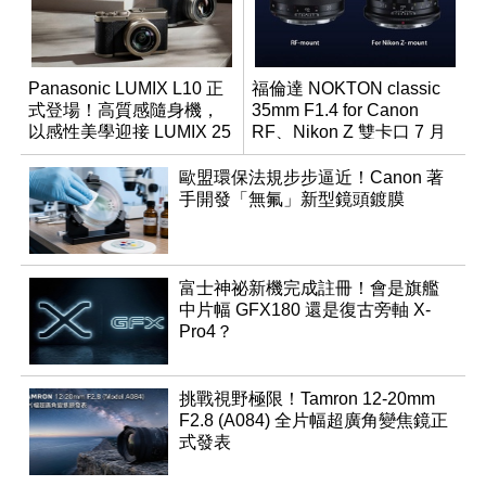
Panasonic LUMIX L10 正
福倫達 NOKTON classic
式登場！高質感隨身機，
35mm F1.4 for Canon
以感性美學迎接 LUMIX 25
RF、Nikon Z 雙卡口 7 月
週年
同步登台
歐盟環保法規步步逼近！Canon 著
手開發「無氟」新型鏡頭鍍膜
富士神祕新機完成註冊！會是旗艦
中片幅 GFX180 還是復古旁軸 X-
Pro4？
挑戰視野極限！Tamron 12-20mm
F2.8 (A084) 全片幅超廣角變焦鏡正
式發表