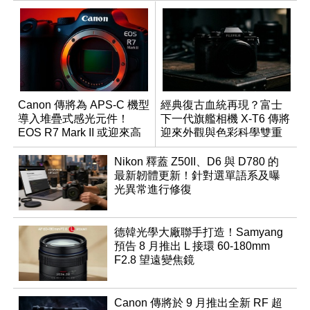
Canon 傳將為 APS-C 機型
經典復古血統再現？富士
導入堆疊式感光元件！
下一代旗艦相機 X-T6 傳將
EOS R7 Mark II 或迎來高
迎來外觀與色彩科學雙重
速讀出升級
優化
Nikon 釋蓋 Z50II、D6 與 D780 的
最新韌體更新！針對選單語系及曝
光異常進行修復
德韓光學大廠聯手打造！Samyang
預告 8 月推出 L 接環 60-180mm
F2.8 望遠變焦鏡
Canon 傳將於 9 月推出全新 RF 超