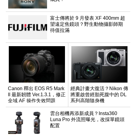
富士傳將於 9 月發表 XF 400mm 超
望遠定焦鏡頭？野生動物攝影師期
待值拉滿
Canon 釋出 EOS R5 Mark
經典計畫大復活？Nikon 傳
II 最新韌體 Ver.1.3.1，修正
將重啟曾經胎死腹中的 DL
全域 AF 操作失效問題
系列高階隨身機
雲台相機再添新成員？Insta360
Luna Pro 外流照曝光，改採單鏡頭
配置