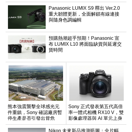
Panasonic LUMIX S9 釋出 Ver.2.0
重大韌體更新，全面解鎖有線連接
與隨身色調編輯
預購熱潮超乎預期！Panasonic 宣
布 LUMIX L10 將面臨缺貨與延遲交
貨時間
熊本強震襲擊全球感光元
Sony 正式發表第五代高倍
件重鎮，Sony 確認廠房暫
率一體式相機 RX10 V，雙
停生產是否引發出貨危
影像處理器與 AI 單元上身
機？
Nikon 未來新品推測藍圖：全片幅