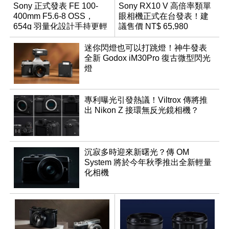
Sony 正式發表 FE 100-
Sony RX10 V 高倍率類單
400mm F5.6-8 OSS，
眼相機正式在台發表！建
654g 羽量化設計手持更輕
議售價 NT$ 65,980
鬆
迷你閃燈也可以打跳燈！神牛發表
全新 Godox iM30Pro 復古微型閃光
燈
專利曝光引發熱議！Viltrox 傳將推
出 Nikon Z 接環無反光鏡相機？
沉寂多時迎來新曙光？傳 OM
System 將於今年秋季推出全新輕量
化相機