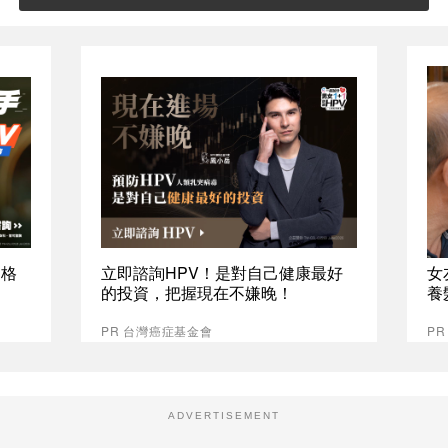
資格
立即諮詢HPV！是對自己健康最好
女
的投資，把握現在不嫌晚！
養
PR 台灣癌症基金會
P
ADVERTISEMENT