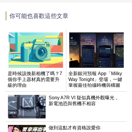
你可能也喜歡這些文章
是時候該換新相機了嗎？7
全新銀河預報 App「Milky
個你手上器材真的需要升
Way Tonight」登場，一鍵
級的理由
掌握最佳拍攝時機與構圖
Sony A7R VI 疑似真機外觀曝光，
新電池恐與舊機不相容
做到這點才有資格說愛你