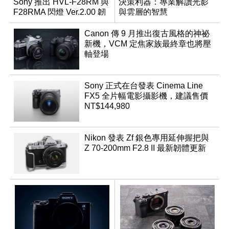
Sony 推出 HVL-F28RM 與
決策利器：專業解讀光影
F28RMA 閃燈 Ver.2.00 韌
與雲層的智慧
體
App「Atmos」登場
Canon 傳 9 月推出復古風格的神祕
新機，VCM 定焦家族最終章也將壓
軸登場
Sony 正式在台發表 Cinema Line
FX5 全片幅電影攝影機，建議售價
NT$144,980
Nikon 發表 Zf 銀色專用延伸握把與
Z 70-200mm F2.8 II 最新韌體更新