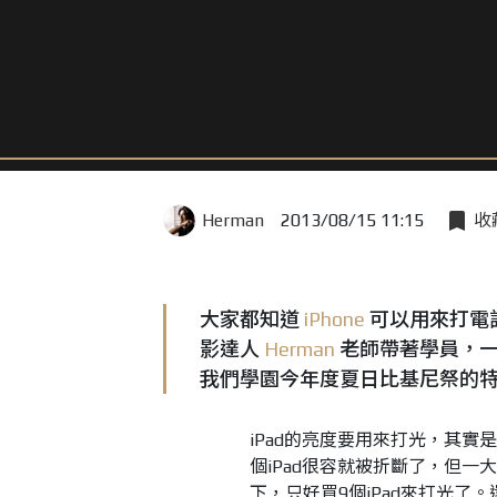
Herman
2013/08/15 11:15
收
大家都知道
iPhone
可以用來打電
影達人
Herman
老師帶著學員，
我們學園今年度夏日比基尼祭的
iPad的亮度要用來打光，其實
個iPad很容就被折斷了，但一大
下，只好買9個iPad來打光了