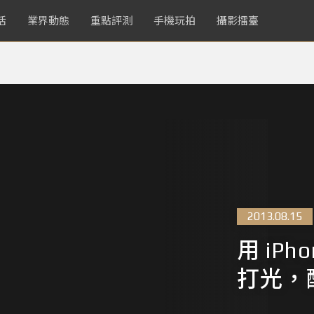
活
業界動態
重點評測
手機玩拍
攝影擂臺
2013.08.15
用 iPh
打光，