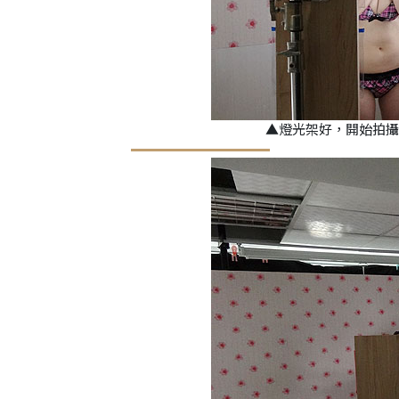
▲
燈光架好，開始拍攝