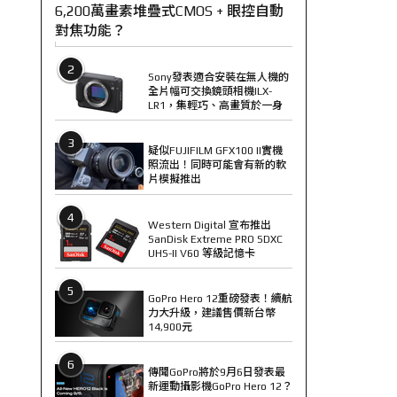
6,200萬畫素堆疊式CMOS + 眼控自動
對焦功能？
2
Sony發表適合安裝在無人機的
全片幅可交換鏡頭相機ILX-
LR1，集輕巧、高畫質於一身
3
疑似FUJIFILM GFX100 II實機
照流出！同時可能會有新的軟
片模擬推出
4
Western Digital 宣布推出
SanDisk Extreme PRO SDXC
UHS-II V60 等級記憶卡
5
GoPro Hero 12重磅發表！續航
力大升級，建議售價新台幣
14,900元
6
傳聞GoPro將於9月6日發表最
新運動攝影機GoPro Hero 12？