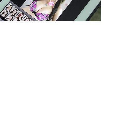
拍，用ipda打光，也用ipad進行後製。正是一條龍哦。