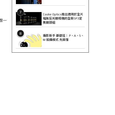
7
Cooke Optics推出適用於全片
幅無反光鏡相機的全新SP3定
跟一
焦鏡頭組
8
攝影新手 基礎班： P、A、S、
M 拍攝模式 先搞懂