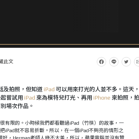
藏此文
話及拍照，但知道
iPad
可以用來打光的人並不多。這天
一起嘗試用
iPad
來為模特兒打光、再用
iPhone
來拍照，
特別場次作品。
是很有限的。小時候我們都看聽過iPad（竹筷）的故事，一
把iPad就不容易折斷。所以，在一個iPad不夠亮的情形之
。還好，Herman老師人綠不太差，所以，蘋果電腦並沒有贊