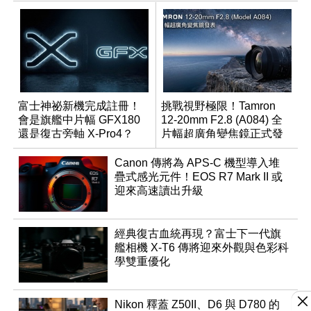
富士神祕新機完成註冊！
挑戰視野極限！Tamron
會是旗艦中片幅 GFX180
12-20mm F2.8 (A084) 全
還是復古旁軸 X-Pro4？
片幅超廣角變焦鏡正式發
表
Canon 傳將為 APS-C 機型導入堆
疊式感光元件！EOS R7 Mark II 或
迎來高速讀出升級
經典復古血統再現？富士下一代旗
艦相機 X-T6 傳將迎來外觀與色彩科
學雙重優化
Nikon 釋蓋 Z50II、D6 與 D780 的