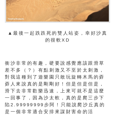
▲最後一起跌跌死的雙人站姿，幸好沙真
的很軟XD
衝沙非常的有趣，硬要說感覺應該跟滑草
差不多（？）有點刺激又不至於太刺激，
對我這種到了遊樂園只敢玩旋轉木馬的孬
孬人來說真的是剛剛好！但是但是但是，
滑下去非常歡樂迅速，上來可就不是這麼
一回事了，因為沙太軟，真的是爬三步下
陷2.99999999步阿！只能說爬沙丘真的
是一個非常適合安排來謀財害命的活