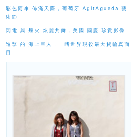
彩色雨傘
佈滿天際，葡萄牙
AgitAgueda
藝
術節
閃電
與
煙火
炫麗共舞，美國
國慶
珍貴影像
進擊
的
海上巨人，一睹世界現役最大貨輪真面
目