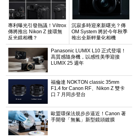
專利曝光引發熱議！Viltrox
沉寂多時迎來新曙光？傳
傳將推出 Nikon Z 接環無
OM System 將於今年秋季
反光鏡相機？
推出全新輕量化相機
Panasonic LUMIX L10 正式登場！
高質感隨身機，以感性美學迎接
LUMIX 25 週年
福倫達 NOKTON classic 35mm
F1.4 for Canon RF、Nikon Z 雙卡
口 7 月同步登台
歐盟環保法規步步逼近！Canon 著
手開發「無氟」新型鏡頭鍍膜