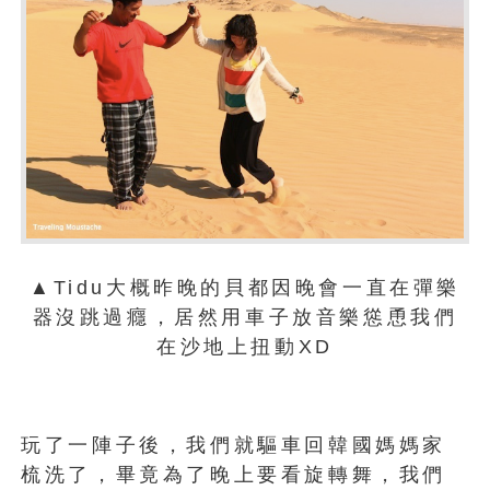
▲Tidu大概昨晚的貝都因晚會一直在彈樂
器沒跳過癮，居然用車子放音樂慫恿我們
在沙地上扭動XD
玩了一陣子後，我們就驅車回韓國媽媽家
梳洗了，畢竟為了晚上要看旋轉舞，我們