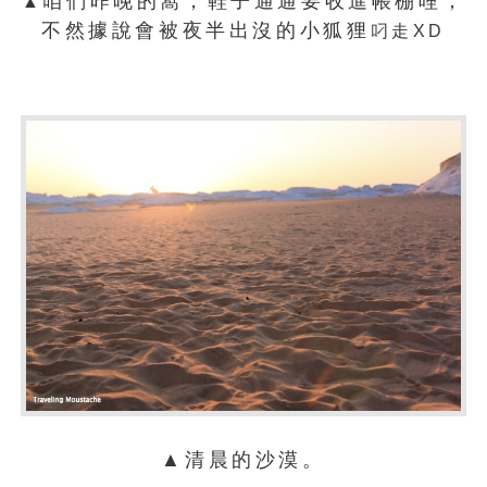
咱們昨晚的窩，鞋子通通要收進帳棚哩，
▲
不然據說會被夜半出沒的小狐狸
叼走XD
▲清晨的沙漠。