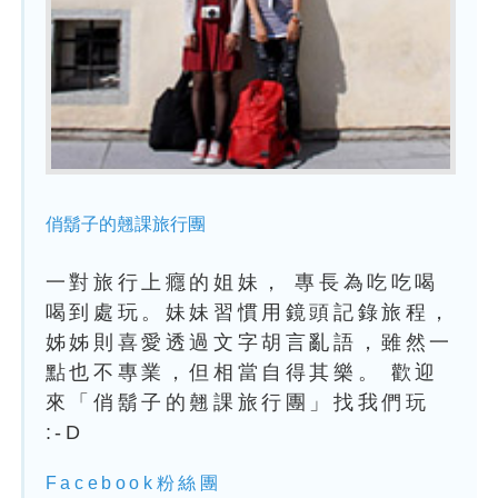
俏鬍子的翹課旅行團
一對旅行上癮的姐妹， 專長為吃吃喝
喝到處玩。妹妹習慣用鏡頭記錄旅程，
姊姊則喜愛透過文字胡言亂語，雖然一
點也不專業，但相當自得其樂。 歡迎
來「俏鬍子的翹課旅行團」找我們玩
:-D
Facebook粉絲團