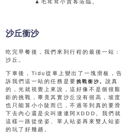
▲毛茸茸小貴客蒞臨。
沙丘衝沙
吃完早餐後，我們來到行程的最後一站：
沙丘。
下車後，Tidu從車上變出了一塊滑板，告
訴我們這一站的任務是要
說真
挑戰衝沙。
的，光就視覺上來說，這好像不是個很艱
鉅的挑戰，畢竟其實沙丘沒有很高，坡度
也只能算小小陡而已，不過等到真的要滑
下去內心還是尖叫連連阿XDDD。我們就
這樣一路從坐姿、單人站姿再來雙人站姿
的玩了好幾趟。