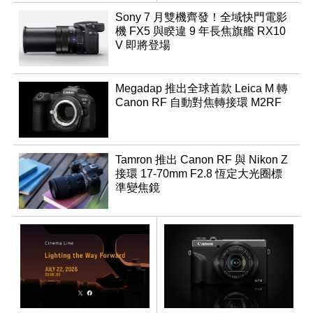
領銜換裝
Sony 7 月雙機齊發！全域快門電影
機 FX5 與睽違 9 年長焦旗艦 RX10
V 即將登場
Megadap 推出全球首款 Leica M 轉
Canon RF 自動對焦轉接環 M2RF
Tamron 推出 Canon RF 與 Nikon Z
接環 17-70mm F2.8 恆定大光圈標
準變焦鏡