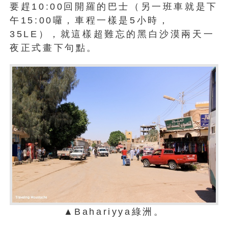
要趕10:00回開羅的巴士（另一班車就是下
午15:00囉，車程一樣是5小時，
35LE），就這樣超難忘的黑白沙漠兩天一
夜正式畫下句點。
▲Bahariyya綠洲。