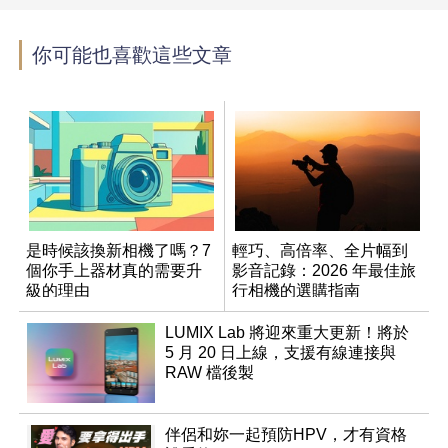
你可能也喜歡這些文章
是時候該換新相機了嗎？7
輕巧、高倍率、全片幅到
個你手上器材真的需要升
影音記錄：2026 年最佳旅
級的理由
行相機的選購指南
LUMIX Lab 將迎來重大更新！將於
5 月 20 日上線，支援有線連接與
RAW 檔後製
伴侶和妳一起預防HPV，才有資格