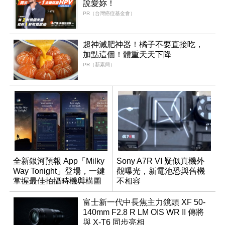
說愛妳！
PR（台灣癌症基金會）
超神減肥神器！橘子不要直接吃，
加點這個！體重天天下降
PR（新素簡）
全新銀河預報 App「Milky
Sony A7R VI 疑似真機外
Way Tonight」登場，一鍵
觀曝光，新電池恐與舊機
掌握最佳拍攝時機與構圖
不相容
富士新一代中長焦主力鏡頭 XF 50-
140mm F2.8 R LM OIS WR II 傳將
與 X-T6 同步亮相