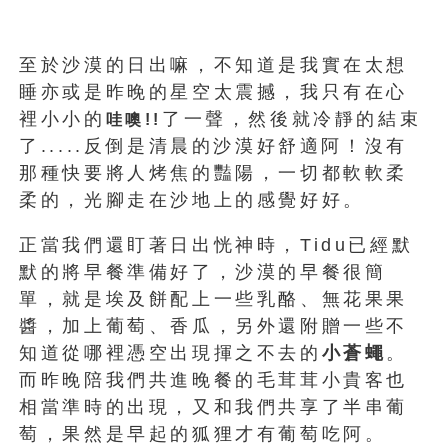
至於沙漠的日出嘛，不知道是我實在太想
睡亦或是昨晚的星空太震撼，我只有在心
裡小小的
了一聲，然後就冷靜的結束
哇噢!!
了.....反倒是清晨的沙漠好舒適阿！沒有
那種快要將人烤焦的豔陽，一切都軟軟柔
柔的，光腳走在沙地上的感覺好好。
正當我們還盯著日出恍神時，Tidu已經默
默的將早餐準備好了，沙漠的早餐很簡
單，就是埃及餅配上一些乳酪、無花果果
醬，加上葡萄、香瓜，另外還附贈一些不
知道從哪裡憑空出現揮之不去的
小蒼蠅
。
而昨晚陪我們共進晚餐的毛茸茸小貴客也
相當準時的出現，又和我們共享了半串葡
萄，果然是早起的狐狸才有葡萄吃阿。