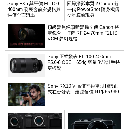
Sony FX5 與平價 FE 100-
回歸攝影本質？Canon 新
400mm 發表會前夕規格與
一代 PowerShot 隨身機傳
售價全面流出
今年底前現身
頂級變焦鏡頭新變局？傳 Canon 將
雙鏡合一打造 RF 24-70mm F2L IS
VCM 夢幻規格
Sony 正式發表 FE 100-400mm
F5.6-8 OSS，654g 羽量化設計手持
更輕鬆
Sony RX10 V 高倍率類單眼相機正
式在台發表！建議售價 NT$ 65,980