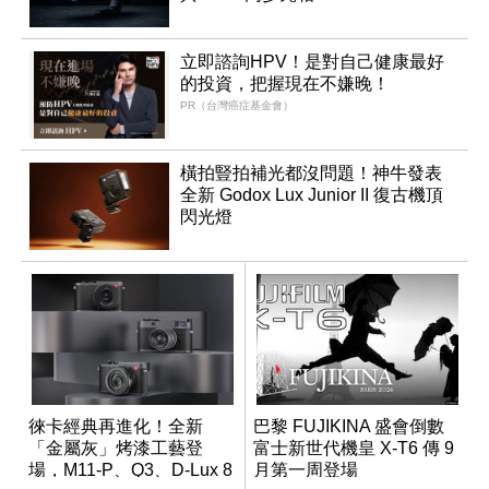
立即諮詢HPV！是對自己健康最好
的投資，把握現在不嫌晚！
PR（台灣癌症基金會）
橫拍豎拍補光都沒問題！神牛發表
全新 Godox Lux Junior II 復古機頂
閃光燈
徠卡經典再進化！全新
巴黎 FUJIKINA 盛會倒數
「金屬灰」烤漆工藝登
富士新世代機皇 X-T6 傳 9
場，M11-P、Q3、D-Lux 8
月第一周登場