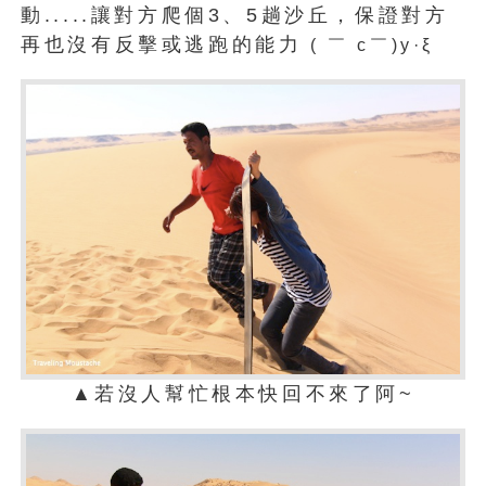
動.....讓對方爬個3、5趟沙丘，保證對方
再也沒有反擊或逃跑的能力
( ￣ c￣)y·ξ
▲若沒人幫忙根本快回不來了阿~