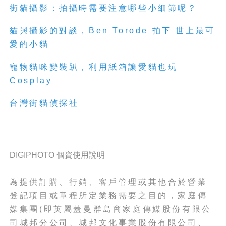
街
貓
攝影：拍攝時需要注意哪些小細節呢？
貓
與攝影的對談，Ben Torode 拍下 世上最可
愛的小
貓
寵物
貓
咪變裝趴，利用紙箱讓愛
貓
也玩
Cosplay
台灣街貓偵探社
DIGIPHOTO 個資使用說明
為提供訂購、行銷、客戶管理或其他合於營業
登記項目或章程所定業務需要之目的，家庭傳
媒集團(即英屬蓋曼群島商家庭傳媒股份有限公
司城邦分公司、城邦文化事業股份有限公司、