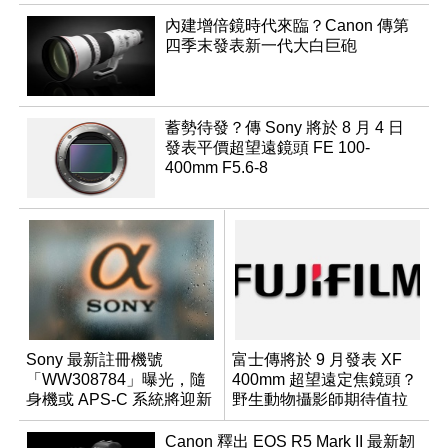
內建增倍鏡時代來臨？Canon 傳第
四季末發表新一代大白巨砲
蓄勢待發？傳 Sony 將於 8 月 4 日
發表平價超望遠鏡頭 FE 100-
400mm F5.6-8
Sony 最新註冊機號
富士傳將於 9 月發表 XF
「WW308784」曝光，隨
400mm 超望遠定焦鏡頭？
身機或 APS-C 系統將迎新
野生動物攝影師期待值拉
成員？
滿
Canon 釋出 EOS R5 Mark II 最新韌