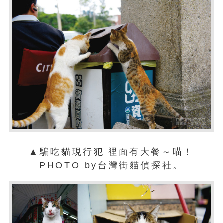
▲
騙吃貓現行犯
裡面有大餐～喵！
PHOTO by台灣街貓偵探社。