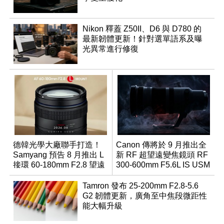
Nikon 釋蓋 Z50II、D6 與 D780 的
最新韌體更新！針對選單語系及曝
光異常進行修復
德韓光學大廠聯手打造！
Canon 傳將於 9 月推出全
Samyang 預告 8 月推出 L
新 RF 超望遠變焦鏡頭 RF
接環 60-180mm F2.8 望遠
300-600mm F5.6L IS USM
變焦鏡
Tamron 發布 25-200mm F2.8-5.6
G2 韌體更新，廣角至中焦段微距性
能大幅升級