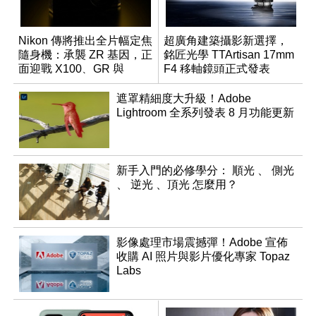
Nikon 傳將推出全片幅定焦
超廣角建築攝影新選擇，
隨身機：承襲 ZR 基因，正
銘匠光學 TTArtisan 17mm
面迎戰 X100、GR 與
F4 移軸鏡頭正式發表
RX1R 系列
遮罩精細度大升級！Adobe
Lightroom 全系列發表 8 月功能更新
新手入門的必修學分： 順光 、 側光
、 逆光 、頂光 怎麼用？
影像處理市場震撼彈！Adobe 宣佈
收購 AI 照片與影片優化專家 Topaz
Labs