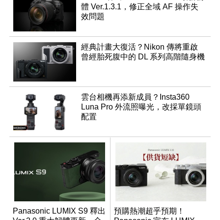
體 Ver.1.3.1，修正全域 AF 操作失
效問題
經典計畫大復活？Nikon 傳將重啟
曾經胎死腹中的 DL 系列高階隨身機
雲台相機再添新成員？Insta360
Luna Pro 外流照曝光，改採單鏡頭
配置
Panasonic LUMIX S9 釋出
預購熱潮超乎預期！