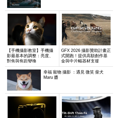
【手機攝影教室】手機攝
GFX 2026 攝影贊助計畫正
影最基本的調整：亮度、
式開跑！提供高額創作基
對焦與焦距變換
金與中片幅器材支援
幸福 寵物 攝影 ：遇見 微笑 柴犬
Maru 醬