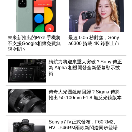
未來新推出的Pixel手機將
最速 0.05 秒對焦，Sony
不支援Google相簿免費無
a6300 搭載 4K 錄影上市
限空間？
續航力將迎來重大突破？Sony 傳正
為 Alpha 相機開發全新螢幕顯示技
術
傳奇大光圈鏡頭回歸？Sigma 傳將
推出 50-100mm F1.8 無反光鏡版本
Sony α7 IV正式發布，F60RM2、
HVL-F46RM兩款新閃燈同步登場