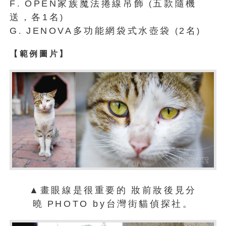
F
OPEN家族魔法捲線吊飾
五款隨機
.
(
送，各1名
)
G
JENOVA多功能網袋式水壺袋
2名
.
(
)
【範例圖片】
▲
畫眼線是很重要的
妝前妝後見分
曉
PHOTO by台灣街貓偵探社。