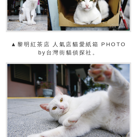
▲
黎明紅茶店
人氣店貓愛紙箱
PHOTO
by台灣街貓偵探社。