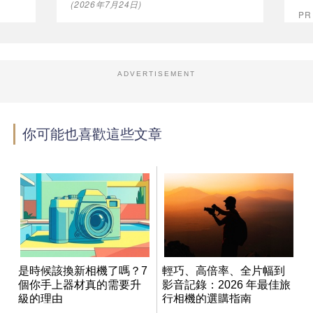
(2026年7月24日)
P
ADVERTISEMENT
你可能也喜歡這些文章
是時候該換新相機了嗎？7
輕巧、高倍率、全片幅到
個你手上器材真的需要升
影音記錄：2026 年最佳旅
級的理由
行相機的選購指南