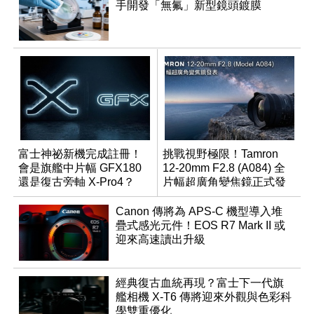
手開發「無氟」新型鏡頭鍍膜
富士神祕新機完成註冊！
挑戰視野極限！Tamron
會是旗艦中片幅 GFX180
12-20mm F2.8 (A084) 全
還是復古旁軸 X-Pro4？
片幅超廣角變焦鏡正式發
表
Canon 傳將為 APS-C 機型導入堆
疊式感光元件！EOS R7 Mark II 或
迎來高速讀出升級
經典復古血統再現？富士下一代旗
艦相機 X-T6 傳將迎來外觀與色彩科
學雙重優化