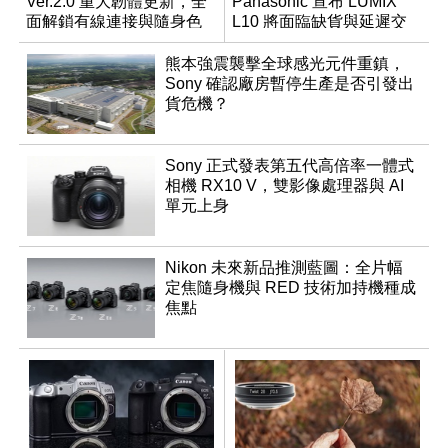
Ver.2.0 重大韌體更新，全
Panasonic 宣布 LUMIX
面解鎖有線連接與隨身色
L10 將面臨缺貨與延遲交
調編輯
貨時間
熊本強震襲擊全球感光元件重鎮，
Sony 確認廠房暫停生產是否引發出
貨危機？
Sony 正式發表第五代高倍率一體式
相機 RX10 V，雙影像處理器與 AI
單元上身
Nikon 未來新品推測藍圖：全片幅
定焦隨身機與 RED 技術加持機種成
焦點