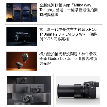
全新銀河預報 App「Milky Way
Tonight」登場，一鍵掌握最佳拍攝
時機與構圖
富士新一代中長焦主力鏡頭 XF 50-
140mm F2.8 R LM OIS WR II 傳將
與 X-T6 同步亮相
橫拍豎拍補光都沒問題！神牛發表
全新 Godox Lux Junior II 復古機頂
閃光燈