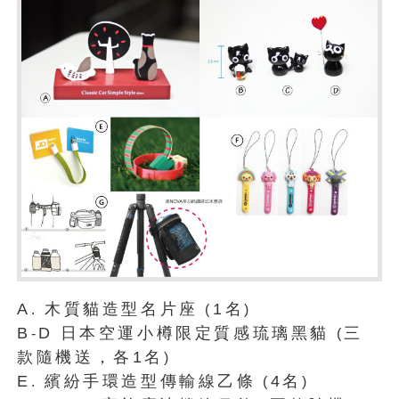
A
木質貓造型名片座
1名
.
(
)
B
D
日本空運小樽限定質感琉璃黑貓
三
-
(
款隨機送，各1名
)
E
繽紛手環造型傳輸線乙條
4名
.
(
)