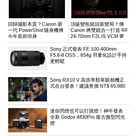
回歸攝影本質？Canon 新
頂級變焦鏡頭新變局？傳
一代 PowerShot 隨身機傳
Canon 將雙鏡合一打造 RF
今年底前現身
24-70mm F2L IS VCM 夢
幻規格
Sony 正式發表 FE 100-400mm
F5.6-8 OSS，654g 羽量化設計手持
更輕鬆
Sony RX10 V 高倍率類單眼相機正
式在台發表！建議售價 NT$ 65,980
迷你閃燈也可以打跳燈！神牛發表
全新 Godox iM30Pro 復古微型閃光
燈