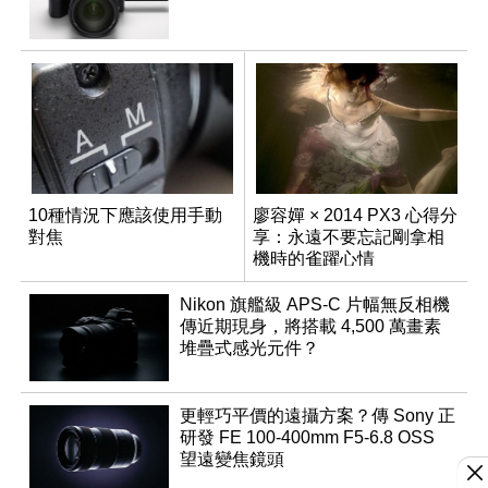
10種情況下應該使用手動
廖容嬋 × 2014 PX3 心得分
對焦
享：永遠不要忘記剛拿相
機時的雀躍心情
Nikon 旗艦級 APS-C 片幅無反相機
傳近期現身，將搭載 4,500 萬畫素
堆疊式感光元件？
更輕巧平價的遠攝方案？傳 Sony 正
研發 FE 100-400mm F5-6.8 OSS
望遠變焦鏡頭