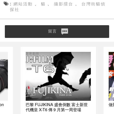
網站活動
貓
攝影擂台
台灣街貓偵
、
、
、
探社
留言
業界動態
on
巴黎 FUJIKINA 盛會倒數 富士新世
做
代機皇 X-T6 傳 9 月第一周登場