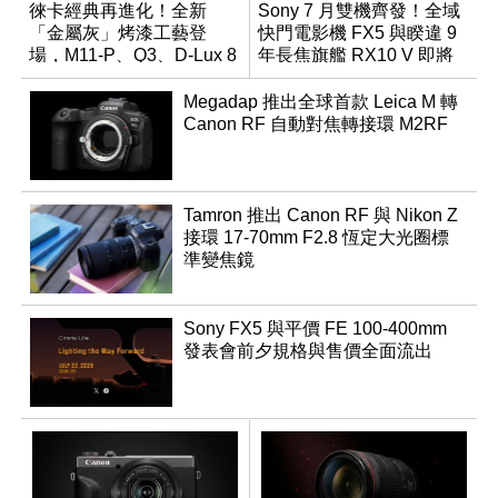
徠卡經典再進化！全新
Sony 7 月雙機齊發！全域
「金屬灰」烤漆工藝登
快門電影機 FX5 與睽違 9
場，M11-P、Q3、D-Lux 8
年長焦旗艦 RX10 V 即將
領銜換裝
登場
Megadap 推出全球首款 Leica M 轉
Canon RF 自動對焦轉接環 M2RF
Tamron 推出 Canon RF 與 Nikon Z
接環 17-70mm F2.8 恆定大光圈標
準變焦鏡
Sony FX5 與平價 FE 100-400mm
發表會前夕規格與售價全面流出