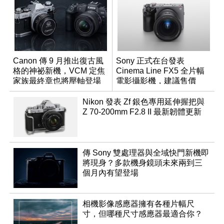
Canon 傳 9 月推出復古風
Sony 正式在台發表
格的神祕新機，VCM 定焦
Cinema Line FX5 全片幅
家族最終章也將壓軸登場
電影攝影機，建議售價
NT$144,980
Nikon 發表 Zf 銀色專用延伸握把與
Z 70-200mm F2.8 II 最新韌體更新
傳 Sony 雙處理器與全域快門新機即
將現身？多款機身鏡頭未來兩到三
個月內有望登場
相機影像感應器擁有各種片幅尺
寸，但哪種尺寸感應器最適合你？