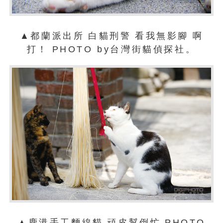
▲
都蘭派出所
白貓刑警
看我無影腳
啊
打！
PHOTO by台灣街貓偵探社。
▲
鹿港手工麵線貓
頑皮幫倒忙
PHOTO