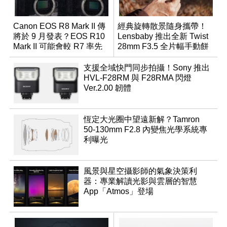
Canon EOS R8 Mark II 傳
經典旋轉散景隨身攜帶！
將於 9 月發表？EOS R10
Lensbaby 推出全新 Twist
Mark II 可能會較 R7 率先
28mm F3.5 全片幅手動餅
推出
乾鏡
支援全域快門同步拍攝！Sony 推出
HVL-F28RM 與 F28RMA 閃燈
Ver.2.00 韌體
恆定大光圈中望遠新解？Tamron
50-130mm F2.8 內變焦光學系統專
利曝光
風景與星空攝影師的氣象決策利
器：專業解讀光影與雲層的智慧
App「Atmos」登場