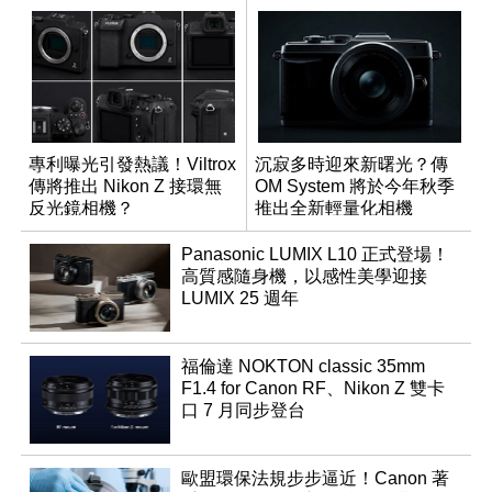
專利曝光引發熱議！Viltrox
沉寂多時迎來新曙光？傳
傳將推出 Nikon Z 接環無
OM System 將於今年秋季
反光鏡相機？
推出全新輕量化相機
Panasonic LUMIX L10 正式登場！
高質感隨身機，以感性美學迎接
LUMIX 25 週年
福倫達 NOKTON classic 35mm
F1.4 for Canon RF、Nikon Z 雙卡
口 7 月同步登台
歐盟環保法規步步逼近！Canon 著