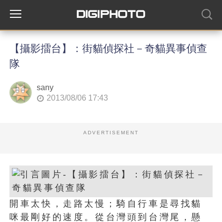
【攝影擂台】：街貓偵探社－奇貓異事偵查
隊
sany
2013/08/06 17:43
ADVERTISEMENT
開車太快，走路太慢；騎自行車是尋找貓
咪最剛好的速度。從台灣頭到台灣尾，懸