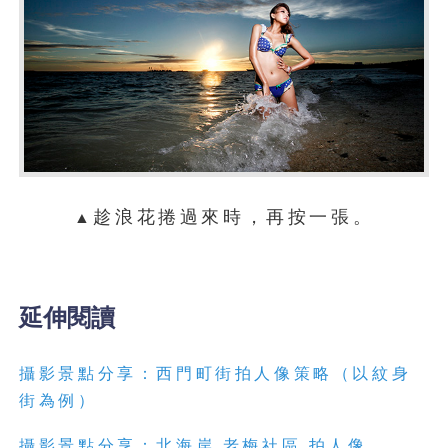
趁浪花捲過來時，再按一張。
▲
延伸閱讀
攝影景點分享：西門町街拍人像策略（以紋身
街為例）
攝影景點分享：北海岸
老梅社區
拍人像