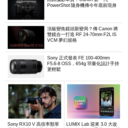
PowerShot 隨身機傳今年底前現身
頂級變焦鏡頭新變局？傳 Canon 將
雙鏡合一打造 RF 24-70mm F2L IS
VCM 夢幻規格
Sony 正式發表 FE 100-400mm
F5.6-8 OSS，654g 羽量化設計手持
更輕鬆
Sony RX10 V 高倍率類單
LUMIX Lab 迎來 3.0 大改