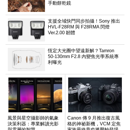
手動餅乾鏡
支援全域快門同步拍攝！Sony 推出
HVL-F28RM 與 F28RMA 閃燈
Ver.2.00 韌體
恆定大光圈中望遠新解？Tamron
50-130mm F2.8 內變焦光學系統專
利曝光
風景與星空攝影師的氣象
Canon 傳 9 月推出復古風
決策利器：專業解讀光影
格的神祕新機，VCM 定焦
與雲層的智慧
家族最終章也將壓軸登場