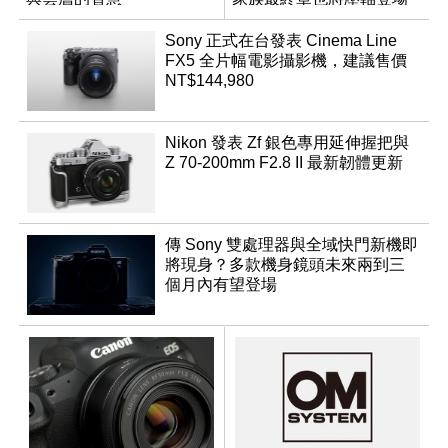
App「Atmos」登場
Sony 正式在台發表 Cinema Line
FX5 全片幅電影攝影機，建議售價
NT$144,980
Nikon 發表 Zf 銀色專用延伸握把與
Z 70-200mm F2.8 II 最新韌體更新
傳 Sony 雙處理器與全域快門新機即
將現身？多款機身鏡頭未來兩到三
個月內有望登場