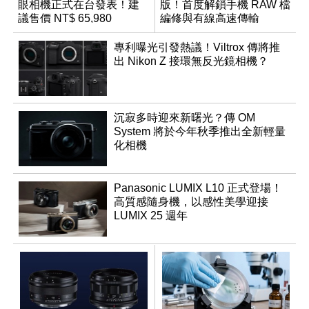
眼相機正式在台發表！建
版！首度解鎖手機 RAW 檔
議售價 NT$ 65,980
編修與有線高速傳輸
專利曝光引發熱議！Viltrox 傳將推
出 Nikon Z 接環無反光鏡相機？
沉寂多時迎來新曙光？傳 OM
System 將於今年秋季推出全新輕量
化相機
Panasonic LUMIX L10 正式登場！
高質感隨身機，以感性美學迎接
LUMIX 25 週年