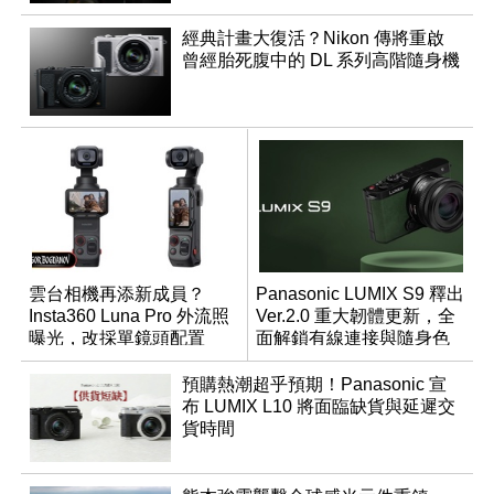
經典計畫大復活？Nikon 傳將重啟
曾經胎死腹中的 DL 系列高階隨身機
雲台相機再添新成員？
Panasonic LUMIX S9 釋出
Insta360 Luna Pro 外流照
Ver.2.0 重大韌體更新，全
曝光，改採單鏡頭配置
面解鎖有線連接與隨身色
調編輯
預購熱潮超乎預期！Panasonic 宣
布 LUMIX L10 將面臨缺貨與延遲交
貨時間