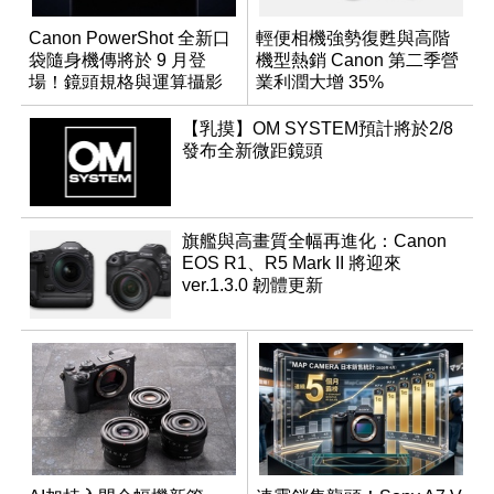
Canon PowerShot 全新口
輕便相機強勢復甦與高階
袋隨身機傳將於 9 月登
機型熱銷 Canon 第二季營
場！鏡頭規格與運算攝影
業利潤大增 35%
升級成為焦點
【乳摸】OM SYSTEM預計將於2/8
發布全新微距鏡頭
旗艦與高畫質全幅再進化：Canon
EOS R1、R5 Mark II 將迎來
ver.1.3.0 韌體更新