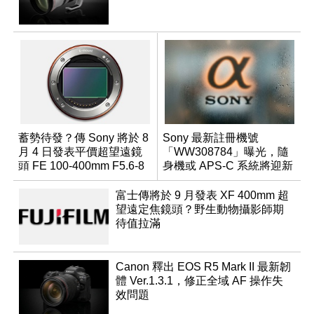
蓄勢待發？傳 Sony 將於 8
Sony 最新註冊機號
月 4 日發表平價超望遠鏡
「WW308784」曝光，隨
頭 FE 100-400mm F5.6-8
身機或 APS-C 系統將迎新
成員？
富士傳將於 9 月發表 XF 400mm 超
望遠定焦鏡頭？野生動物攝影師期
待值拉滿
Canon 釋出 EOS R5 Mark II 最新韌
體 Ver.1.3.1，修正全域 AF 操作失
效問題