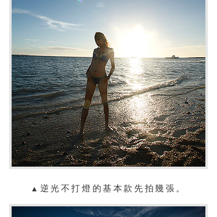
逆光不打燈的基本款先拍幾張。
▲