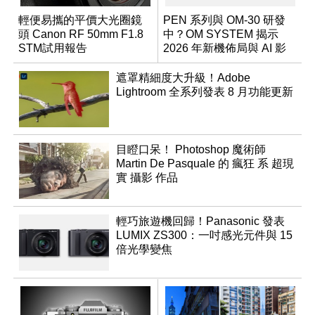
輕便易攜的平價大光圈鏡
PEN 系列與 OM-30 研發
頭 Canon RF 50mm F1.8
中？OM SYSTEM 揭示
STM試用報告
2026 年新機佈局與 AI 影
像藍圖
遮罩精細度大升級！Adobe
Lightroom 全系列發表 8 月功能更新
目瞪口呆！ Photoshop 魔術師
Martin De Pasquale 的 瘋狂 系 超現
實 攝影 作品
輕巧旅遊機回歸！Panasonic 發表
LUMIX ZS300：一吋感光元件與 15
倍光學變焦