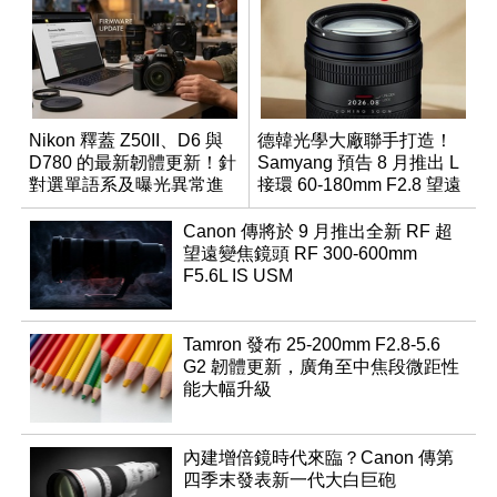
Nikon 釋蓋 Z50II、D6 與
德韓光學大廠聯手打造！
D780 的最新韌體更新！針
Samyang 預告 8 月推出 L
對選單語系及曝光異常進
接環 60-180mm F2.8 望遠
行修復
變焦鏡
Canon 傳將於 9 月推出全新 RF 超
望遠變焦鏡頭 RF 300-600mm
F5.6L IS USM
Tamron 發布 25-200mm F2.8-5.6
G2 韌體更新，廣角至中焦段微距性
能大幅升級
內建增倍鏡時代來臨？Canon 傳第
四季末發表新一代大白巨砲