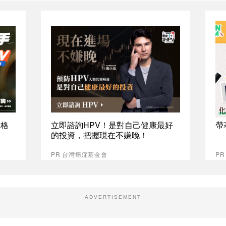
資格
立即諮詢HPV！是對自己健康最好
帶
的投資，把握現在不嫌晚！
PR 台灣癌症基金會
PR
ADVERTISEMENT