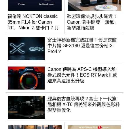
福倫達 NOKTON classic
歐盟環保法規步步逼近！
35mm F1.4 for Canon
Canon 著手開發「無氟」
RF、Nikon Z 雙卡口 7 月
新型鏡頭鍍膜
同步登台
富士神祕新機完成註冊！會是旗艦
中片幅 GFX180 還是復古旁軸 X-
Pro4？
Canon 傳將為 APS-C 機型導入堆
疊式感光元件！EOS R7 Mark II 或
迎來高速讀出升級
經典復古血統再現？富士下一代旗
艦相機 X-T6 傳將迎來外觀與色彩科
學雙重優化