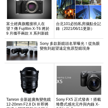
富士經典旗艦接班人在
台北101必拍私房攝點全記
望？傳 Fujifilm X-T6 將於
錄（2021/06/11更新）
9 月攜手兩款 X 系列新鏡
頭登場
Sony 多款新鏡頭名單曝光！從魚眼
變焦到超望遠定焦原型鏡現身
Tamron 全新超廣角變焦鏡
Sony FX5 正式發表！搭載
12-20mm F2.8 Di III 即將
堆疊式感光元件與內錄 X-