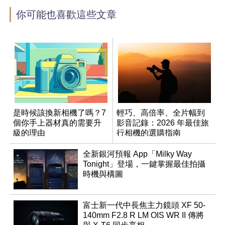
你可能也喜歡這些文章
是時候該換新相機了嗎？7
輕巧、高倍率、全片幅到
個你手上器材真的需要升
影音記錄：2026 年最佳旅
級的理由
行相機的選購指南
全新銀河預報 App「Milky Way
Tonight」登場，一鍵掌握最佳拍攝
時機與構圖
富士新一代中長焦主力鏡頭 XF 50-
140mm F2.8 R LM OIS WR II 傳將