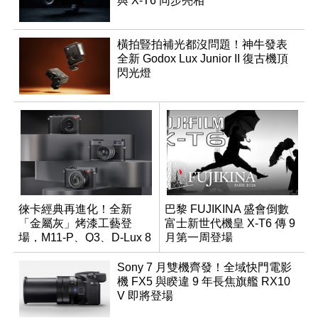
與 X-T6 同步亮相
橫拍豎拍補光都沒問題！神牛發表
全新 Godox Lux Junior II 復古機頂
閃光燈
徠卡經典再進化！全新
巴黎 FUJIKINA 盛會倒數
「金屬灰」烤漆工藝登
富士新世代機皇 X-T6 傳 9
場，M11-P、Q3、D-Lux 8
月第一周登場
領銜換裝
Sony 7 月雙機齊發！全域快門電影
機 FX5 與睽違 9 年長焦旗艦 RX10
V 即將登場