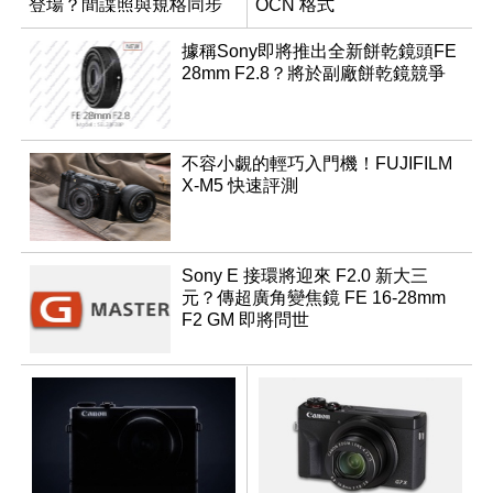
登場？間諜照與規格同步
OCN 格式
流出
據稱Sony即將推出全新餅乾鏡頭FE
28mm F2.8？將於副廠餅乾鏡競爭
不容小覷的輕巧入門機！FUJIFILM
X-M5 快速評測
Sony E 接環將迎來 F2.0 新大三
元？傳超廣角變焦鏡 FE 16-28mm
F2 GM 即將問世