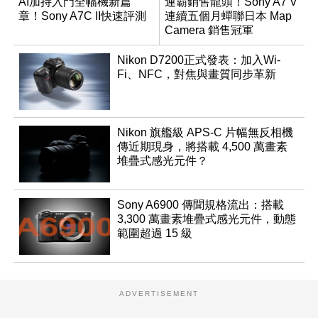
AI加持入門全幅機新篇
連霸銷售龍頭！Sony A7 V
章！Sony A7C II快速評測
連續五個月蟬聯日本 Map
Camera 銷售冠軍
Nikon D7200正式發表：加入Wi-
Fi、NFC，對焦與畫質同步革新
Nikon 旗艦級 APS-C 片幅無反相機
傳近期現身，將搭載 4,500 萬畫素
堆疊式感光元件？
Sony A6900 傳聞規格流出：搭載
3,300 萬畫素堆疊式感光元件，動態
範圍超過 15 級
ADVERTISEMENT