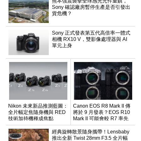
熊本強震襲擊全球感光元件重鎮，
Sony 確認廠房暫停生產是否引發出
貨危機？
Sony 正式發表第五代高倍率一體式
相機 RX10 V，雙影像處理器與 AI
單元上身
Nikon 未來新品推測藍圖：
Canon EOS R8 Mark II 傳
全片幅定焦隨身機與 RED
將於 9 月發表？EOS R10
技術加持機種成焦點
Mark II 可能會較 R7 率先
推出
經典旋轉散景隨身攜帶！Lensbaby
推出全新 Twist 28mm F3.5 全片幅