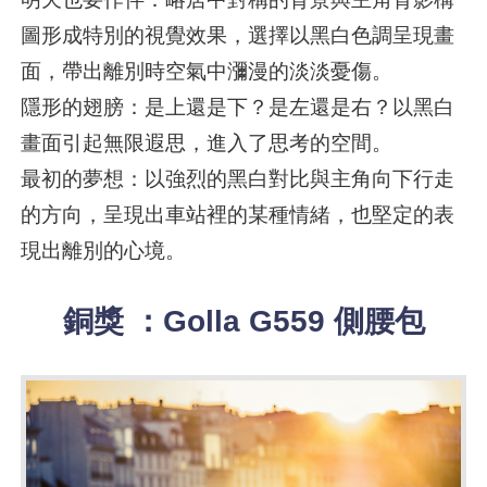
圖形成特別的視覺效果，選擇以黑白色調呈現畫
面，帶出離別時空氣中瀰漫的淡淡憂傷。
隱形的翅膀：是上還是下？是左還是右？以黑白
畫面引起無限遐思，進入了思考的空間。
最初的夢想：以強烈的黑白對比與主角向下行走
的方向，呈現出車站裡的某種情緒，也堅定的表
現出離別的心境。
銅獎 ：Golla G559 側腰包