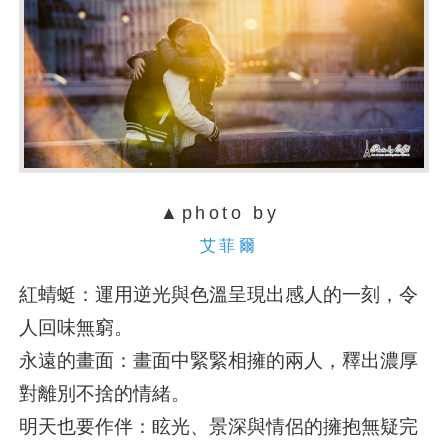
▲photo by
艾菲爾
紅蜻蜓：運用逆光與色溫呈現出感人的一刻，令
人回味無窮。
永遠的畫面：畫面中緊緊相擁的兩人，釋出濃厚
對離別不捨的情緒。
明天也要作伴：眩光、景深與情侶的擁抱無疑完