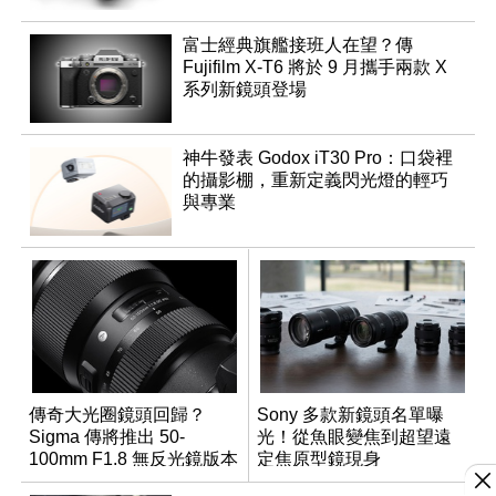
富士經典旗艦接班人在望？傳
Fujifilm X-T6 將於 9 月攜手兩款 X
系列新鏡頭登場
神牛發表 Godox iT30 Pro：口袋裡
的攝影棚，重新定義閃光燈的輕巧
與專業
傳奇大光圈鏡頭回歸？
Sony 多款新鏡頭名單曝
Sigma 傳將推出 50-
光！從魚眼變焦到超望遠
100mm F1.8 無反光鏡版本
定焦原型鏡現身