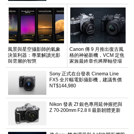
風景與星空攝影師的氣象
Canon 傳 9 月推出復古風
決策利器：專業解讀光影
格的神祕新機，VCM 定焦
與雲層的智慧
家族最終章也將壓軸登場
App「Atmos」登場
Sony 正式在台發表 Cinema Line
FX5 全片幅電影攝影機，建議售價
NT$144,980
Nikon 發表 Zf 銀色專用延伸握把與
Z 70-200mm F2.8 II 最新韌體更新