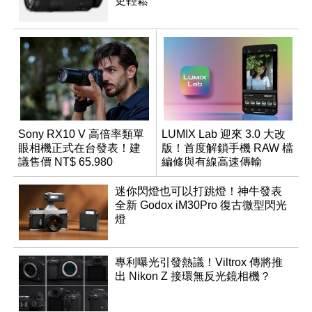
更輕鬆
Sony RX10 V 高倍率類單
LUMIX Lab 迎來 3.0 大改
眼相機正式在台發表！建
版！首度解鎖手機 RAW 檔
議售價 NT$ 65,980
編修與有線高速傳輸
迷你閃燈也可以打跳燈！神牛發表
全新 Godox iM30Pro 復古微型閃光
燈
專利曝光引發熱議！Viltrox 傳將推
出 Nikon Z 接環無反光鏡相機？