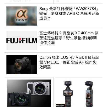
Sony 最新註冊機號「WW308784」
曝光，隨身機或 APS-C 系統將迎新
成員？
富士傳將於 9 月發表 XF 400mm 超
望遠定焦鏡頭？野生動物攝影師期
待值拉滿
Canon 釋出 EOS R5 Mark II 最新韌
體 Ver.1.3.1，修正全域 AF 操作失
效問題