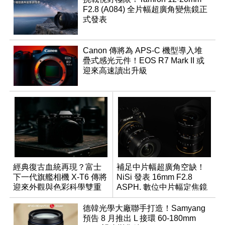
F2.8 (A084) 全片幅超廣角變焦鏡正
式發表
Canon 傳將為 APS-C 機型導入堆
疊式感光元件！EOS R7 Mark II 或
迎來高速讀出升級
經典復古血統再現？富士
補足中片幅超廣角空缺！
下一代旗艦相機 X-T6 傳將
NiSi 發表 16mm F2.8
迎來外觀與色彩科學雙重
ASPH. 數位中片幅定焦鏡
優化
德韓光學大廠聯手打造！Samyang
預告 8 月推出 L 接環 60-180mm