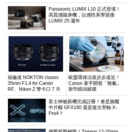
Panasonic LUMIX L10 正式登場！
高質感隨身機，以感性美學迎接
LUMIX 25 週年
福倫達 NOKTON classic
歐盟環保法規步步逼近！
35mm F1.4 for Canon
Canon 著手開發「無氟」
RF、Nikon Z 雙卡口 7 月
新型鏡頭鍍膜
同步登台
富士神祕新機完成註冊！會是旗艦
中片幅 GFX180 還是復古旁軸 X-
Pro4？
挑戰視野極限！Tamron 12-20mm