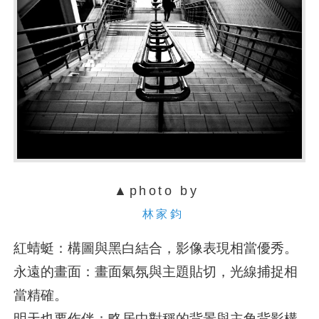
▲photo by
林家鈞
紅蜻蜓：構圖與黑白結合，影像表現相當優秀。
永遠的畫面：畫面氣氛與主題貼切，光線捕捉相
當精確。
明天也要作伴：略居中對稱的背景與主角背影構