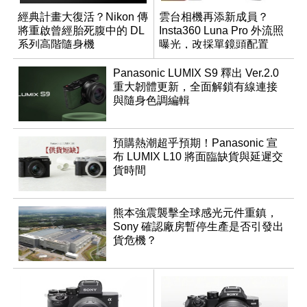
經典計畫大復活？Nikon 傳
雲台相機再添新成員？
將重啟曾經胎死腹中的 DL
Insta360 Luna Pro 外流照
系列高階隨身機
曝光，改採單鏡頭配置
Panasonic LUMIX S9 釋出 Ver.2.0
重大韌體更新，全面解鎖有線連接
與隨身色調編輯
預購熱潮超乎預期！Panasonic 宣
布 LUMIX L10 將面臨缺貨與延遲交
貨時間
熊本強震襲擊全球感光元件重鎮，
Sony 確認廠房暫停生產是否引發出
貨危機？