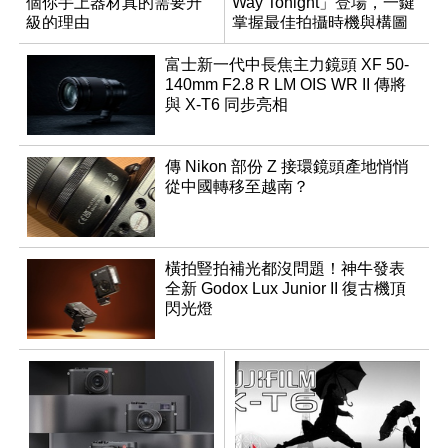
個你手上器材真的需要升
Way Tonight」登場，一鍵
級的理由
掌握最佳拍攝時機與構圖
富士新一代中長焦主力鏡頭 XF 50-
140mm F2.8 R LM OIS WR II 傳將
與 X-T6 同步亮相
傳 Nikon 部份 Z 接環鏡頭產地悄悄
從中國轉移至越南？
橫拍豎拍補光都沒問題！神牛發表
全新 Godox Lux Junior II 復古機頂
閃光燈