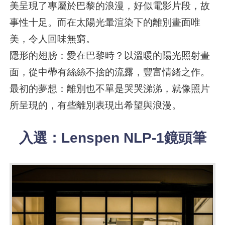
美呈現了專屬於巴黎的浪漫，好似電影片段，故
事性十足。而在太陽光暈渲染下的離別畫面唯
美，令人回味無窮。
隱形的翅膀：愛在巴黎時？以溫暖的陽光照射畫
面，從中帶有絲絲不捨的流露，豐富情緒之作。
最初的夢想：離別也不單是哭哭涕涕，就像照片
所呈現的，有些離別表現出希望與浪漫。
入選：Lenspen NLP-1鏡頭筆