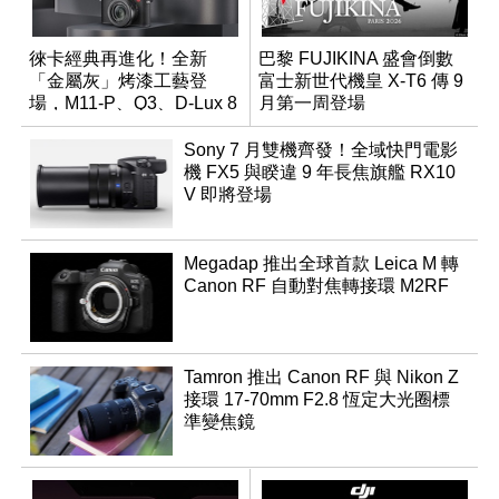
徠卡經典再進化！全新
巴黎 FUJIKINA 盛會倒數
「金屬灰」烤漆工藝登
富士新世代機皇 X-T6 傳 9
場，M11-P、Q3、D-Lux 8
月第一周登場
領銜換裝
Sony 7 月雙機齊發！全域快門電影
機 FX5 與睽違 9 年長焦旗艦 RX10
V 即將登場
Megadap 推出全球首款 Leica M 轉
Canon RF 自動對焦轉接環 M2RF
Tamron 推出 Canon RF 與 Nikon Z
接環 17-70mm F2.8 恆定大光圈標
準變焦鏡