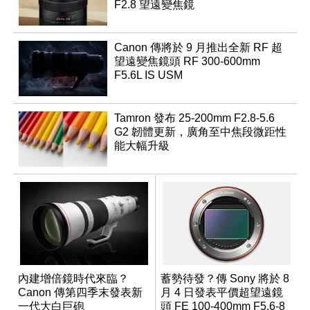
F2.8 望遠變焦鏡
Canon 傳將於 9 月推出全新 RF 超
望遠變焦鏡頭 RF 300-600mm
F5.6L IS USM
Tamron 發布 25-200mm F2.8-5.6
G2 韌體更新，廣角至中焦段微距性
能大幅升級
內建增倍鏡時代來臨？
蓄勢待發？傳 Sony 將於 8
Canon 傳第四季末發表新
月 4 日發表平價超望遠鏡
一代大白巨砲
頭 FE 100-400mm F5.6-8