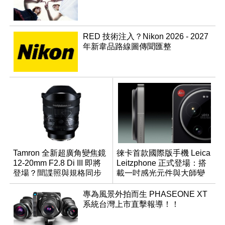
RED 技術注入？Nikon 2026 - 2027
年新韋品路線圖傳聞匯整
Tamron 全新超廣角變焦鏡
徠卡首款國際版手機 Leica
12-20mm F2.8 Di III 即將
Leitzphone 正式登場：搭
登場？間諜照與規格同步
載一吋感光元件與大師變
流出
焦環
專為風景外拍而生 PHASEONE XT
系統台灣上市直擊報導！！