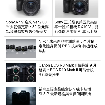
Sony A7 V 迎來 Ver.2.00
Sony 正式發表第五代高倍
重大韌體更新：32 位元浮
率一體式相機 RX10 V，雙
點音訊錄製與數位簽章功
影像處理器與 AI 單元上身
能登場
Nikon 未來新品推測藍圖：全片幅
定焦隨身機與 RED 技術加持機種成
焦點
Canon EOS R8 Mark II 傳將於 9 月
發表？EOS R10 Mark II 可能會較
R7 率先推出
補齊全幅產品線空缺？徠卡新機
SL3-P 最新規格與售價傳聞流出