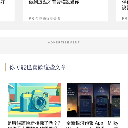
最好
做到這點才有資格說愛你
伴
說
PR 台灣癌症基金會
P
ADVERTISEMENT
你可能也喜歡這些文章
是時候該換新相機了嗎？7
全新銀河預報 App「Milky