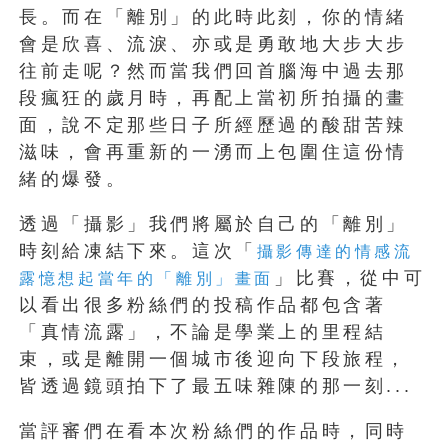
長。而在「離別」的此時此刻，你的情緒
會是欣喜、流淚、亦或是勇敢地大步大步
往前走呢？然而當我們回首腦海中過去那
段瘋狂的歲月時，再配上當初所拍攝的畫
面，說不定那些日子所經歷過的酸甜苦辣
滋味，會再重新的一湧而上包圍住這份情
緒的爆發。
透過「攝影」我們將屬於自己的「離別」
時刻給凍結下來。這次「
攝影傳達的情感流
」比賽，從中可
露憶想起當年的「離別」畫面
以看出很多粉絲們的投稿作品都包含著
「真情流露」，不論是學業上的里程結
束，或是離開一個城市後迎向下段旅程，
皆透過鏡頭拍下了最五味雜陳的那一刻...
當評審們在看本次粉絲們的作品時，同時