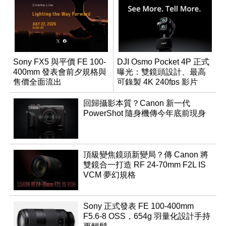
Sony FX5 與平價 FE 100-
DJI Osmo Pocket 4P 正式
400mm 發表會前夕規格與
曝光：雙鏡頭設計、最高
售價全面流出
可錄製 4K 240fps 影片
回歸攝影本質？Canon 新一代
PowerShot 隨身機傳今年底前現身
頂級變焦鏡頭新變局？傳 Canon 將
雙鏡合一打造 RF 24-70mm F2L IS
VCM 夢幻規格
Sony 正式發表 FE 100-400mm
F5.6-8 OSS，654g 羽量化設計手持