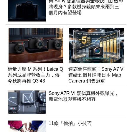
傳 Sony 雙處理器與全域快門新機即
將現身？多款機身鏡頭未來兩到三
個月內有望登場
銷量力壓 M 系列！Leica Q
連霸銷售龍頭！Sony A7 V
系列成品牌營收主力，傳
連續五個月蟬聯日本 Map
今秋將再推 Q3 43
Camera 銷售冠軍
Monochrom
Sony A7R VI 疑似真機外觀曝光，
新電池恐與舊機不相容
11條「偷拍」小技巧