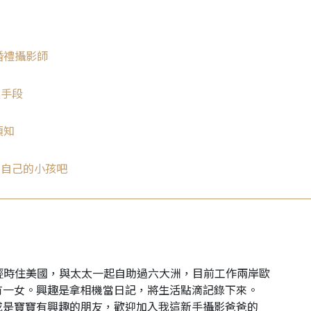
婚禮攝影師
極手段
須知
拍自己的小孩吧
o。年輕時住美國，與太太一起自助過六大洲，目前工作兩岸歐
有一女。興趣是拿相機當日記，將生活點滴記錄下來。
或是寶寶有興趣的朋友，歡迎加入我這新手攝影爸爸的