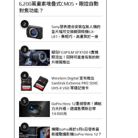
6,200萬畫素堆疊式CMOS + 眼控自動
對焦功能？
2
Sony發表適合安裝在無人機的
全片幅可交換鏡頭相機ILX-
LR1，集輕巧、高畫質於一身
3
疑似FUJIFILM GFX100 II實機
照流出！同時可能會有新的軟
片模擬推出
4
Western Digital 宣布推出
SanDisk Extreme PRO SDXC
UHS-II V60 等級記憶卡
5
GoPro Hero 12重磅發表！續航
力大升級，建議售價新台幣
14,900元
6
傳聞GoPro將於9月6日發表最
新運動攝影機GoPro Hero 12？