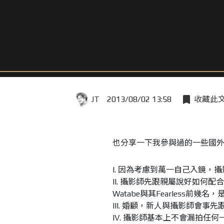
JT
2013/08/02 13:58
收藏此
也分享一下我參與過的一些國
I. 因為考慮到萬一自己入鏡，
II. 攝影師先跟親屬說好如何
Watabe與其Fearless前
III. 婚顧，新人與攝影師會
IV. 攝影師基本上不會漏拍任