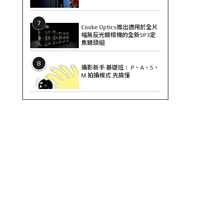
7
Cooke Optics推出適用於全片
幅無反光鏡相機的全新SP3定
焦鏡頭組
8
攝影新手 基礎班： P、A、S、
M 拍攝模式 先搞懂