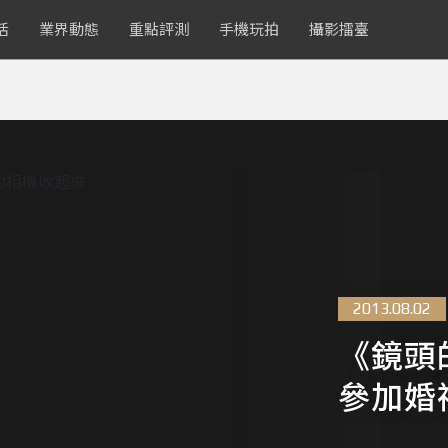
活
業界動態
重點評測
手機玩拍
攝影擂臺
2013.08.02
《鏡頭
參加婚