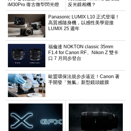
iM30Pro 復古微型閃光燈
反光鏡相機？
Panasonic LUMIX L10 正式登場！
高質感隨身機，以感性美學迎接
LUMIX 25 週年
福倫達 NOKTON classic 35mm
F1.4 for Canon RF、Nikon Z 雙卡
口 7 月同步登台
歐盟環保法規步步逼近！Canon 著
手開發「無氟」新型鏡頭鍍膜