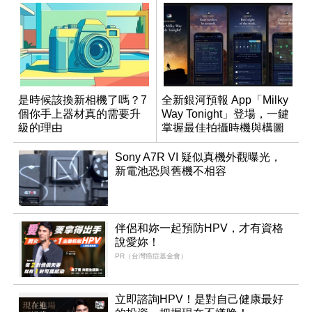
是時候該換新相機了嗎？7
全新銀河預報 App「Milky
個你手上器材真的需要升
Way Tonight」登場，一鍵
級的理由
掌握最佳拍攝時機與構圖
Sony A7R VI 疑似真機外觀曝光，
新電池恐與舊機不相容
伴侶和妳一起預防HPV，才有資格
說愛妳！
PR（台灣癌症基金會）
立即諮詢HPV！是對自己健康最好