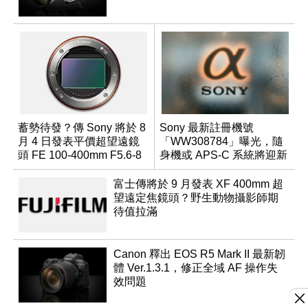
蓄勢待發？傳 Sony 將於 8
Sony 最新註冊機號
月 4 日發表平價超望遠鏡
「WW308784」曝光，隨
頭 FE 100-400mm F5.6-8
身機或 APS-C 系統將迎新
成員？
富士傳將於 9 月發表 XF 400mm 超
望遠定焦鏡頭？野生動物攝影師期
待值拉滿
Canon 釋出 EOS R5 Mark II 最新韌
體 Ver.1.3.1，修正全域 AF 操作失
效問題