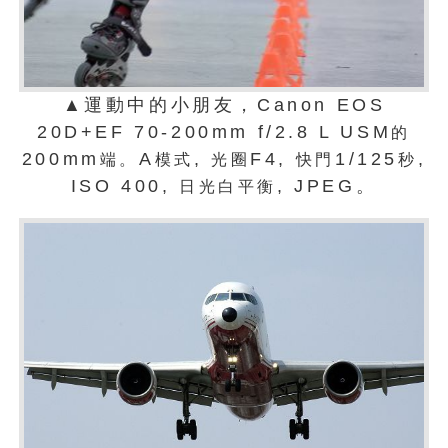
▲運動中的小朋友，Canon EOS
20D+EF 70-200mm f/2.8 L USM
的
200mm
A
,
F4,
1/125
,
端。
模式
光圈
快門
秒
ISO 400,
, JPEG。
日光白平衡