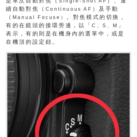
是單次自動對焦（
）、連
Single-Shot AF
續自動對焦（
）及手動
Continuous AF
（
。對焦模式的切換，
Manual Focuse）
有的在鏡頭的接環旁邊，以「
」
C、S、
M
表示，有的則是在機身內的選單中，或是
在機頂的設定鈕。