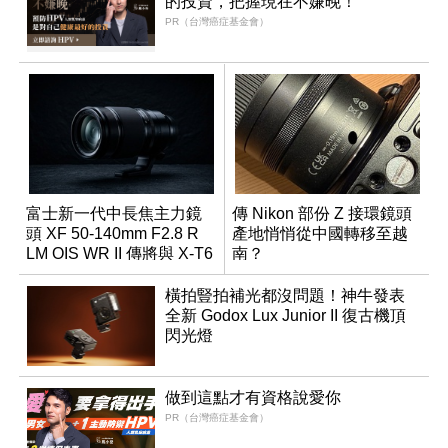
的投資，把握現在不嫌晚！
PR（台灣癌症基金會）
富士新一代中長焦主力鏡
傳 Nikon 部份 Z 接環鏡頭
頭 XF 50-140mm F2.8 R
產地悄悄從中國轉移至越
LM OIS WR II 傳將與 X-T6
南？
同步亮相
橫拍豎拍補光都沒問題！神牛發表
全新 Godox Lux Junior II 復古機頂
閃光燈
做到這點才有資格說愛你
PR（台灣癌症基金會）