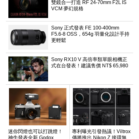
雙鏡合一打造 RF 24-70mm F2L IS
VCM 夢幻規格
Sony 正式發表 FE 100-400mm
F5.6-8 OSS，654g 羽量化設計手持
更輕鬆
Sony RX10 V 高倍率類單眼相機正
式在台發表！建議售價 NT$ 65,980
迷你閃燈也可以打跳燈！
專利曝光引發熱議！Viltrox
神牛發表全新 Godox
傳將推出 Nikon Z 接環無