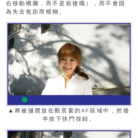
右移動構圖，而不是前後哦），而不會因
為失去焦距而模糊。
▲將被攝體放在觀景窗的
區域中，然後
AF
半按下快門按鈕。