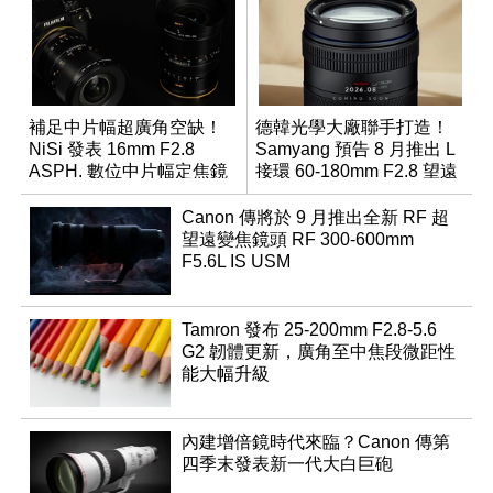
補足中片幅超廣角空缺！
德韓光學大廠聯手打造！
NiSi 發表 16mm F2.8
Samyang 預告 8 月推出 L
ASPH. 數位中片幅定焦鏡
接環 60-180mm F2.8 望遠
變焦鏡
Canon 傳將於 9 月推出全新 RF 超
望遠變焦鏡頭 RF 300-600mm
F5.6L IS USM
Tamron 發布 25-200mm F2.8-5.6
G2 韌體更新，廣角至中焦段微距性
能大幅升級
內建增倍鏡時代來臨？Canon 傳第
四季末發表新一代大白巨砲