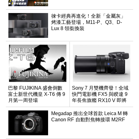
徠卡經典再進化！全新「金屬灰」
烤漆工藝登場，M11-P、Q3、D-
Lux 8 領銜換裝
巴黎 FUJIKINA 盛會倒數
Sony 7 月雙機齊發！全域
富士新世代機皇 X-T6 傳 9
快門電影機 FX5 與睽違 9
月第一周登場
年長焦旗艦 RX10 V 即將
登場
Megadap 推出全球首款 Leica M 轉
Canon RF 自動對焦轉接環 M2RF