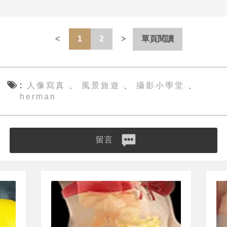
1
2
單頁閱讀
人像寫真
風景旅遊
攝影小學堂
、
、
、
herman
留言