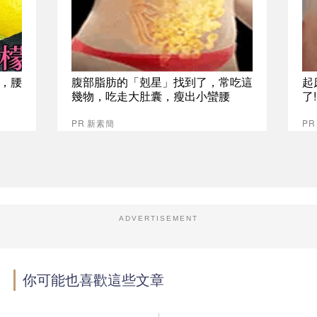
，腰
腹部脂肪的「剋星」找到了，常吃這
起
幾物，吃走大肚囊，瘦出小蠻腰
了
PR 新素簡
PR
ADVERTISEMENT
你可能也喜歡這些文章