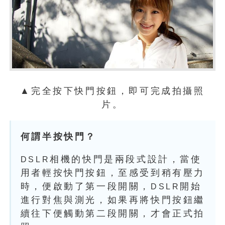
▲完全按下快門按鈕，即可完成拍攝照
片。
何謂半按快門？
相機的快門是兩段式設計，當使
DSLR
用者輕按快門按鈕，至感受到稍有壓力
時，便啟動了第一段開關，
開始
DSLR
進行對焦與測光，如果再將快門按鈕繼
續往下便觸動第二段開關，才會正式拍