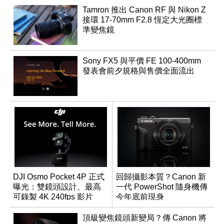
Tamron 推出 Canon RF 與 Nikon Z
接環 17-70mm F2.8 恆定大光圈標
準變焦鏡
Sony FX5 與平價 FE 100-400mm
發表會前夕規格與售價全面流出
DJI Osmo Pocket 4P 正式
回歸攝影本質？Canon 新
曝光：雙鏡頭設計、最高
一代 PowerShot 隨身機傳
可錄製 4K 240fps 影片
今年底前現身
頂級變焦鏡頭新變局？傳 Canon 將