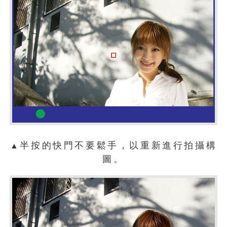
半按的快門不要鬆手，以重新進行拍攝構
▲
圖。