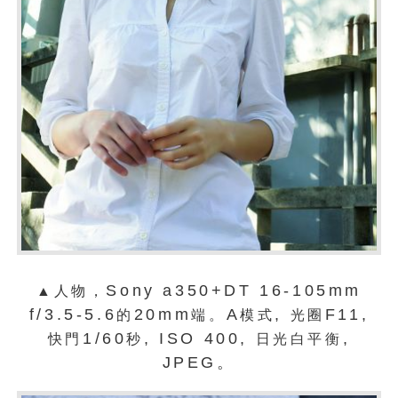
Sony a350+DT 16-105mm
▲人物，
f/3.5-5.6
20mm
A
,
F11,
的
端。
模式
光圈
1/60
, ISO 400,
,
快門
秒
日光白平衡
JPEG。