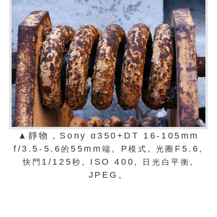
▲靜物，Sony α350+DT 16-105mm
f/3.5-5.6
55mm
P
,
F5.6,
的
端。
模式
光圈
1/125
, ISO 400,
,
快門
秒
日光白平衡
JPEG。