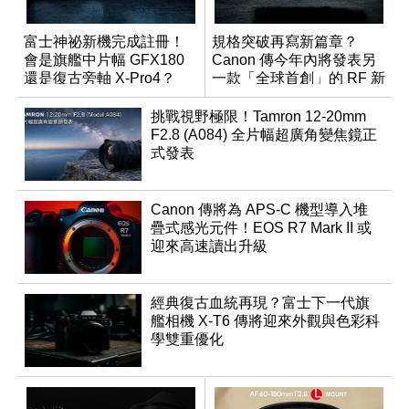
富士神祕新機完成註冊！
規格突破再寫新篇章？
會是旗艦中片幅 GFX180
Canon 傳今年內將發表另
還是復古旁軸 X-Pro4？
一款「全球首創」的 RF 新
鏡頭
挑戰視野極限！Tamron 12-20mm
F2.8 (A084) 全片幅超廣角變焦鏡正
式發表
Canon 傳將為 APS-C 機型導入堆
疊式感光元件！EOS R7 Mark II 或
迎來高速讀出升級
經典復古血統再現？富士下一代旗
艦相機 X-T6 傳將迎來外觀與色彩科
學雙重優化