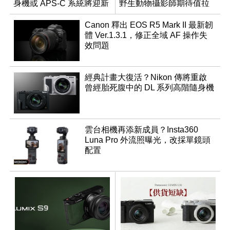
身機或 APS-C 系統將迎新
野生動物攝影師期待值拉
成員？
滿
Canon 釋出 EOS R5 Mark II 最新韌
體 Ver.1.3.1，修正全域 AF 操作失
效問題
經典計畫大復活？Nikon 傳將重啟
曾經胎死腹中的 DL 系列高階隨身機
雲台相機再添新成員？Insta360
Luna Pro 外流照曝光，改採單鏡頭
配置