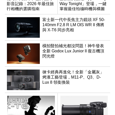
影音記錄：2026 年最佳旅
Way Tonight」登場，一鍵
行相機的選購指南
掌握最佳拍攝時機與構圖
富士新一代中長焦主力鏡頭 XF 50-
140mm F2.8 R LM OIS WR II 傳將
與 X-T6 同步亮相
橫拍豎拍補光都沒問題！神牛發表
全新 Godox Lux Junior II 復古機頂
閃光燈
徠卡經典再進化！全新「金屬灰」
烤漆工藝登場，M11-P、Q3、D-
Lux 8 領銜換裝