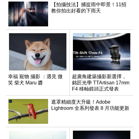
【拍攝技法】捕捉雨中即景！11招
教你拍出好看的下雨天
幸福 寵物 攝影 ：遇見 微
超廣角建築攝影新選擇，
笑 柴犬 Maru 醬
銘匠光學 TTArtisan 17mm
F4 移軸鏡頭正式發表
遮罩精細度大升級！Adobe
Lightroom 全系列發表 8 月功能更新