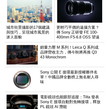
城市街景攝影的17個建議
更輕巧平價的遠攝方案？
與技巧，呈現城市風景的
傳 Sony 正研發 FE 100-
迷人面貌
400mm F5-6.8 OSS 望遠
變焦鏡頭
銷量力壓 M 系列！Leica Q 系列成
品牌營收主力，傳今秋將再推 Q3
43 Monochrom
Sony 公開 E 接環最新授權夥伴名
單！中國品牌全數榜上無名耐人尋
味
電影鏡頭也能眼部追蹤：Tilta 發表
Sony E 接環自動對焦轉接環，釋放
PL 鏡頭 AI 潛能