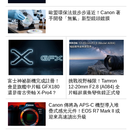
歐盟環保法規步步逼近！Canon 著
手開發「無氟」新型鏡頭鍍膜
富士神祕新機完成註冊！
挑戰視野極限！Tamron
會是旗艦中片幅 GFX180
12-20mm F2.8 (A084) 全
還是復古旁軸 X-Pro4？
片幅超廣角變焦鏡正式發
表
Canon 傳將為 APS-C 機型導入堆
疊式感光元件！EOS R7 Mark II 或
迎來高速讀出升級