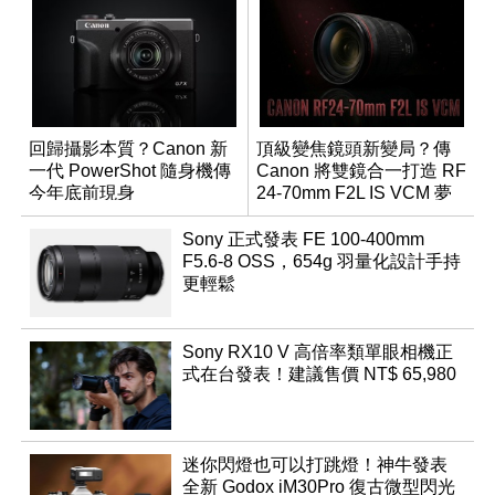
回歸攝影本質？Canon 新
頂級變焦鏡頭新變局？傳
一代 PowerShot 隨身機傳
Canon 將雙鏡合一打造 RF
今年底前現身
24-70mm F2L IS VCM 夢
幻規格
Sony 正式發表 FE 100-400mm
F5.6-8 OSS，654g 羽量化設計手持
更輕鬆
Sony RX10 V 高倍率類單眼相機正
式在台發表！建議售價 NT$ 65,980
迷你閃燈也可以打跳燈！神牛發表
全新 Godox iM30Pro 復古微型閃光