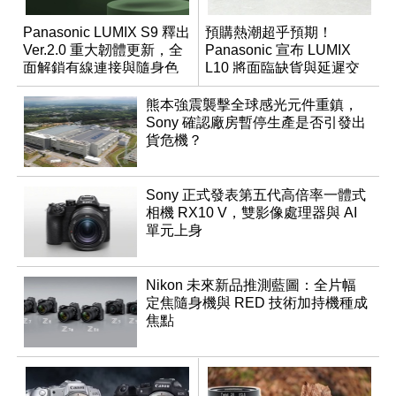
Panasonic LUMIX S9 釋出
預購熱潮超乎預期！
Ver.2.0 重大韌體更新，全
Panasonic 宣布 LUMIX
面解鎖有線連接與隨身色
L10 將面臨缺貨與延遲交
調編輯
貨時間
熊本強震襲擊全球感光元件重鎮，
Sony 確認廠房暫停生產是否引發出
貨危機？
Sony 正式發表第五代高倍率一體式
相機 RX10 V，雙影像處理器與 AI
單元上身
Nikon 未來新品推測藍圖：全片幅
定焦隨身機與 RED 技術加持機種成
焦點