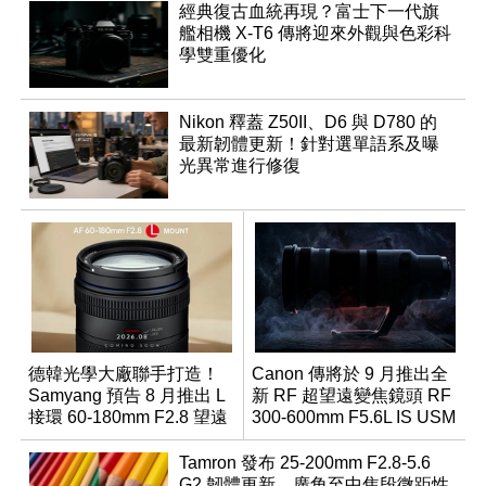
經典復古血統再現？富士下一代旗
艦相機 X-T6 傳將迎來外觀與色彩科
學雙重優化
Nikon 釋蓋 Z50II、D6 與 D780 的
最新韌體更新！針對選單語系及曝
光異常進行修復
德韓光學大廠聯手打造！
Canon 傳將於 9 月推出全
Samyang 預告 8 月推出 L
新 RF 超望遠變焦鏡頭 RF
接環 60-180mm F2.8 望遠
300-600mm F5.6L IS USM
變焦鏡
Tamron 發布 25-200mm F2.8-5.6
G2 韌體更新，廣角至中焦段微距性