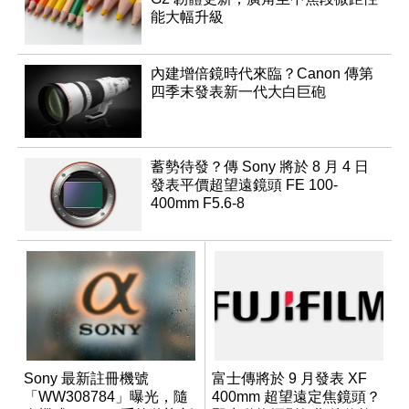
能大幅升級
內建增倍鏡時代來臨？Canon 傳第
四季末發表新一代大白巨砲
蓄勢待發？傳 Sony 將於 8 月 4 日
發表平價超望遠鏡頭 FE 100-
400mm F5.6-8
Sony 最新註冊機號
富士傳將於 9 月發表 XF
「WW308784」曝光，隨
400mm 超望遠定焦鏡頭？