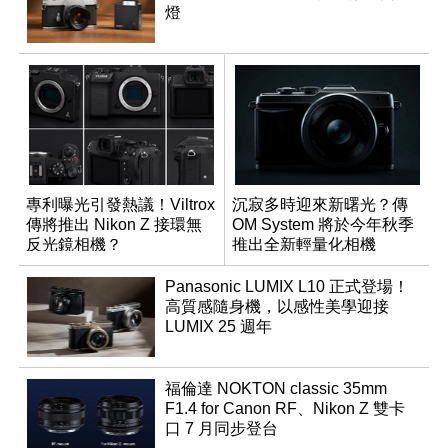
燈
專利曝光引發熱議！Viltrox
沉寂多時迎來新曙光？傳
傳將推出 Nikon Z 接環無
OM System 將於今年秋季
反光鏡相機？
推出全新輕量化相機
Panasonic LUMIX L10 正式登場！
高質感隨身機，以感性美學迎接
LUMIX 25 週年
福倫達 NOKTON classic 35mm
F1.4 for Canon RF、Nikon Z 雙卡
口 7 月同步登台