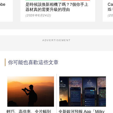
be
是時候該換新相機了嗎？7個你手上
Ca
器材真的需要升級的理由
I
(2026年6月24日)
(2
ADVERTISEMENT
你可能也喜歡這些文章
輕巧、高倍率、全片幅到
全新銀河預報 App「Milky