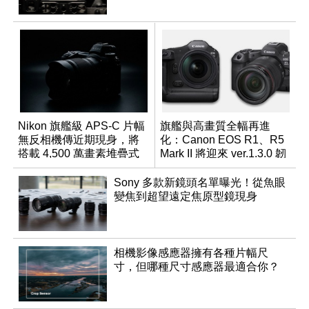
Nikon 旗艦級 APS-C 片幅
旗艦與高畫質全幅再進
無反相機傳近期現身，將
化：Canon EOS R1、R5
搭載 4,500 萬畫素堆疊式
Mark II 將迎來 ver.1.3.0 韌
感光元件？
體更新
Sony 多款新鏡頭名單曝光！從魚眼
變焦到超望遠定焦原型鏡現身
相機影像感應器擁有各種片幅尺
寸，但哪種尺寸感應器最適合你？