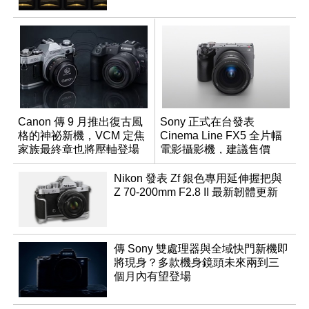
Canon 傳 9 月推出復古風
Sony 正式在台發表
格的神祕新機，VCM 定焦
Cinema Line FX5 全片幅
家族最終章也將壓軸登場
電影攝影機，建議售價
NT$144,980
Nikon 發表 Zf 銀色專用延伸握把與
Z 70-200mm F2.8 II 最新韌體更新
傳 Sony 雙處理器與全域快門新機即
將現身？多款機身鏡頭未來兩到三
個月內有望登場