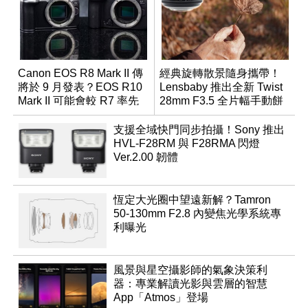
Canon EOS R8 Mark II 傳
經典旋轉散景隨身攜帶！
將於 9 月發表？EOS R10
Lensbaby 推出全新 Twist
Mark II 可能會較 R7 率先
28mm F3.5 全片幅手動餅
推出
乾鏡
支援全域快門同步拍攝！Sony 推出
HVL-F28RM 與 F28RMA 閃燈
Ver.2.00 韌體
恆定大光圈中望遠新解？Tamron
50-130mm F2.8 內變焦光學系統專
利曝光
風景與星空攝影師的氣象決策利
器：專業解讀光影與雲層的智慧
App「Atmos」登場