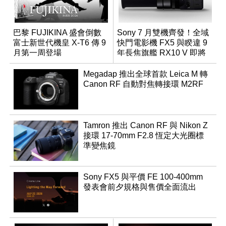
巴黎 FUJIKINA 盛會倒數
Sony 7 月雙機齊發！全域
富士新世代機皇 X-T6 傳 9
快門電影機 FX5 與睽違 9
月第一周登場
年長焦旗艦 RX10 V 即將
登場
Megadap 推出全球首款 Leica M 轉
Canon RF 自動對焦轉接環 M2RF
Tamron 推出 Canon RF 與 Nikon Z
接環 17-70mm F2.8 恆定大光圈標
準變焦鏡
Sony FX5 與平價 FE 100-400mm
發表會前夕規格與售價全面流出