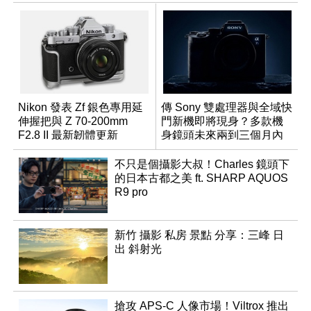
Nikon 發表 Zf 銀色專用延
傳 Sony 雙處理器與全域快
伸握把與 Z 70-200mm
門新機即將現身？多款機
F2.8 II 最新韌體更新
身鏡頭未來兩到三個月內
有望登場
不只是個攝影大叔！Charles 鏡頭下
的日本古都之美 ft. SHARP AQUOS
R9 pro
新竹 攝影 私房 景點 分享：三峰 日
出 斜射光
搶攻 APS-C 人像市場！Viltrox 推出