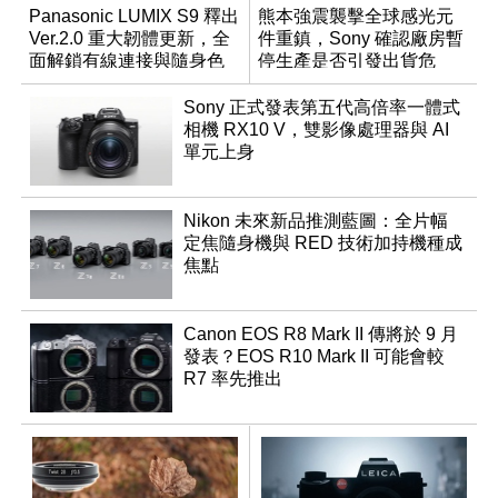
Panasonic LUMIX S9 釋出
熊本強震襲擊全球感光元
Ver.2.0 重大韌體更新，全
件重鎮，Sony 確認廠房暫
面解鎖有線連接與隨身色
停生產是否引發出貨危
調編輯
機？
Sony 正式發表第五代高倍率一體式
相機 RX10 V，雙影像處理器與 AI
單元上身
Nikon 未來新品推測藍圖：全片幅
定焦隨身機與 RED 技術加持機種成
焦點
Canon EOS R8 Mark II 傳將於 9 月
發表？EOS R10 Mark II 可能會較
R7 率先推出