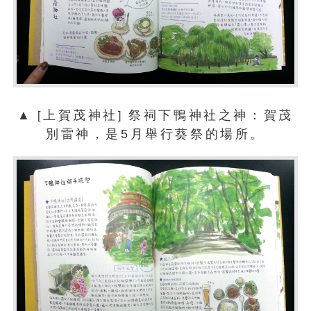
▲
上賀茂神社
祭祠下鴨神社之神：賀茂
[
]
別雷神，是5月舉行葵祭的場所。