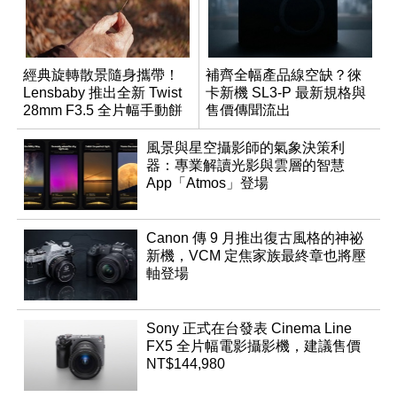
經典旋轉散景隨身攜帶！
補齊全幅產品線空缺？徠
Lensbaby 推出全新 Twist
卡新機 SL3-P 最新規格與
28mm F3.5 全片幅手動餅
售價傳聞流出
乾鏡
風景與星空攝影師的氣象決策利
器：專業解讀光影與雲層的智慧
App「Atmos」登場
Canon 傳 9 月推出復古風格的神祕
新機，VCM 定焦家族最終章也將壓
軸登場
Sony 正式在台發表 Cinema Line
FX5 全片幅電影攝影機，建議售價
NT$144,980