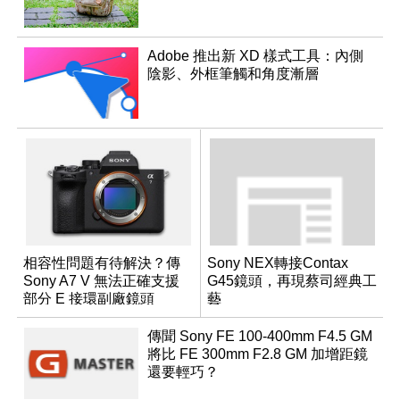
Adobe 推出新 XD 樣式工具：內側
陰影、外框筆觸和角度漸層
相容性問題有待解決？傳
Sony NEX轉接Contax
Sony A7 V 無法正確支援
G45鏡頭，再現蔡司經典工
部分 E 接環副廠鏡頭
藝
傳聞 Sony FE 100-400mm F4.5 GM
將比 FE 300mm F2.8 GM 加增距鏡
還要輕巧？