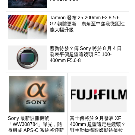
Tamron 發布 25-200mm F2.8-5.6
G2 韌體更新，廣角至中焦段微距性
能大幅升級
蓄勢待發？傳 Sony 將於 8 月 4 日
發表平價超望遠鏡頭 FE 100-
400mm F5.6-8
Sony 最新註冊機號
富士傳將於 9 月發表 XF
「WW308784」曝光，隨
400mm 超望遠定焦鏡頭？
身機或 APS-C 系統將迎新
野生動物攝影師期待值拉