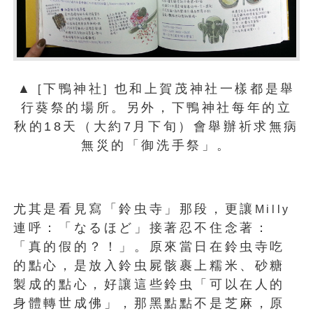
▲
下鴨神社
也和上賀茂神社一樣都是舉
[
]
行葵祭的場所。另外，下鴨神社每年的立
秋的18天（大約7月下旬）會舉辦祈求無病
無災的「御洗手祭」。
尤其是看見寫「鈴虫寺」那段，更讓
Milly
連呼：「なるほど」接著忍不住念著：
「真的假的？！」。原來當日在鈴虫寺吃
的點心，是放入鈴虫屍骸裹上糯米、砂糖
製成的點心，好讓這些鈴虫「可以在人的
身體轉世成佛」，那黑點點不是芝麻，原