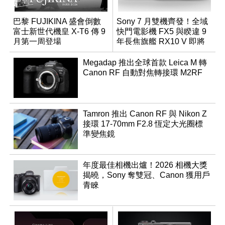
巴黎 FUJIKINA 盛會倒數
Sony 7 月雙機齊發！全域
富士新世代機皇 X-T6 傳 9
快門電影機 FX5 與睽違 9
月第一周登場
年長焦旗艦 RX10 V 即將
登場
Megadap 推出全球首款 Leica M 轉
Canon RF 自動對焦轉接環 M2RF
Tamron 推出 Canon RF 與 Nikon Z
接環 17-70mm F2.8 恆定大光圈標
準變焦鏡
年度最佳相機出爐！2026 相機大獎
揭曉，Sony 奪雙冠、Canon 獲用戶
青睞