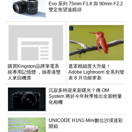
Evo 系列 75mm F1.8 與 90mm F2.2
雙定焦望遠鏡頭
購買Kingston品牌筆電系
遮罩精細度大升級！
統專用記憶體 ，抽香港雙
Adobe Lightroom 全系列發
人來回機票
表 8 月功能更新
沉寂多時迎來新曙光？傳 OM
System 將於今年秋季推出全新輕量
化相機
UNICODE H1N1-Mini數位沙漠迷彩
開箱