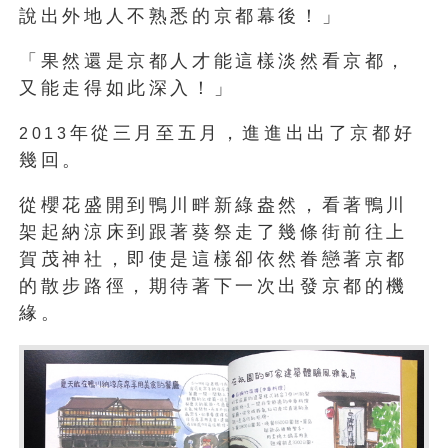
說出外地人不熟悉的京都幕後！」
「果然還是京都人才能這樣淡然看京都，
又能走得如此深入！」
年從三月至五月，進進出出了京都好
2013
幾回。
從櫻花盛開到鴨川畔新綠盎然，看著鴨川
架起納涼床到跟著葵祭走了幾條街前往上
賀茂神社，即使是這樣卻依然眷戀著京都
的散步路徑，期待著下一次出發京都的機
緣。