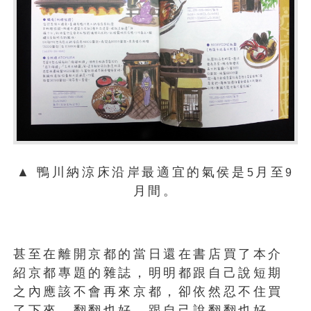
▲
鴨川納涼床沿岸最適宜的氣侯是
月至
5
9
月間。
甚至在離開京都的當日還在書店買了本介
紹京都專題的雜誌，明明都跟自己說短期
之內應該不會再來京都，卻依然忍不住買
了下來，翻翻也好，跟自己說翻翻也好。