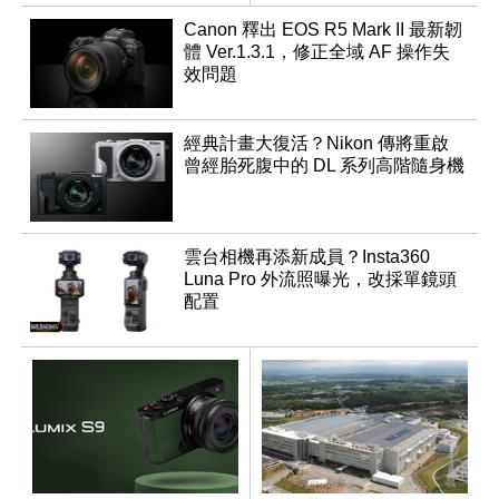
成員？
滿
Canon 釋出 EOS R5 Mark II 最新韌
體 Ver.1.3.1，修正全域 AF 操作失
效問題
經典計畫大復活？Nikon 傳將重啟
曾經胎死腹中的 DL 系列高階隨身機
雲台相機再添新成員？Insta360
Luna Pro 外流照曝光，改採單鏡頭
配置