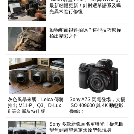
最新韌體更新！針對選單語系及曝
光異常進行修復
動物萌寵很難拍嗎？這些技巧幫你
拍出精彩之作
灰色風暴來襲：Leica 傳將
Sony A7S 閃電登場，支援
推出 M11-P、Q3、D-Lux
ISO 409600 與 4K 動態影
8 等金屬灰特仕版
像輸出
Sony 多款新鏡頭名單曝光！從魚眼
變焦到超望遠定焦原型鏡現身