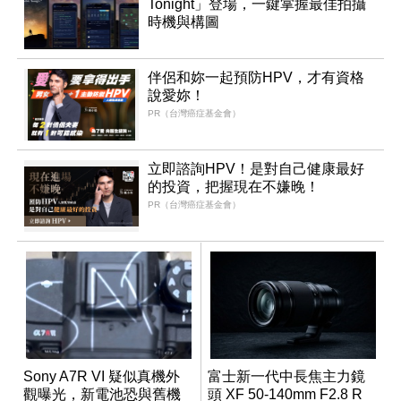
Tonight」登場，一鍵掌握最佳拍攝
時機與構圖
伴侶和妳一起預防HPV，才有資格
說愛妳！
PR（台灣癌症基金會）
立即諮詢HPV！是對自己健康最好
的投資，把握現在不嫌晚！
PR（台灣癌症基金會）
Sony A7R VI 疑似真機外
富士新一代中長焦主力鏡
觀曝光，新電池恐與舊機
頭 XF 50-140mm F2.8 R