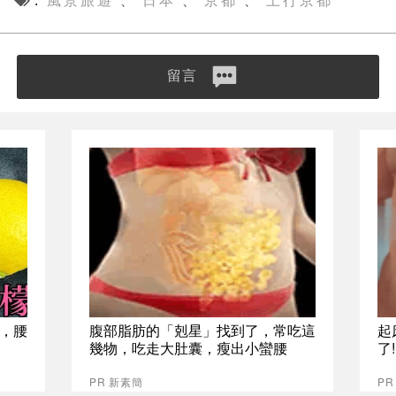
風景旅遊
日本
京都
上行京都
、
、
、
留言
，腰
腹部脂肪的「剋星」找到了，常吃這
起
幾物，吃走大肚囊，瘦出小蠻腰
了
PR 新素簡
PR