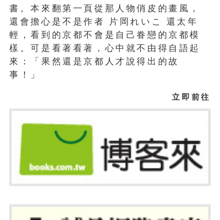
書。本來翻第一頁從那人物俏皮的畫風，
還會擔心是不是作者 片岡れいこ 還太年
輕，看到的京都不會是自己眷戀的京都模
樣。可是看著看著，心中就不由得自語起
來：「果然還是京都人才說得出的故
事！」
立即前往