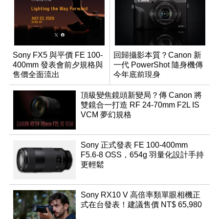
Sony FX5 與平價 FE 100-
回歸攝影本質？Canon 新
400mm 發表會前夕規格與
一代 PowerShot 隨身機傳
售價全面流出
今年底前現身
頂級變焦鏡頭新變局？傳 Canon 將
雙鏡合一打造 RF 24-70mm F2L IS
VCM 夢幻規格
Sony 正式發表 FE 100-400mm
F5.6-8 OSS，654g 羽量化設計手持
更輕鬆
Sony RX10 V 高倍率類單眼相機正
式在台發表！建議售價 NT$ 65,980