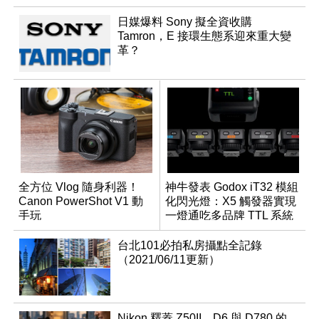
日媒爆料 Sony 擬全資收購
Tamron，E 接環生態系迎來重大變
革？
全方位 Vlog 隨身利器！
神牛發表 Godox iT32 模組
Canon PowerShot V1 動
化閃光燈：X5 觸發器實現
手玩
一燈通吃多品牌 TTL 系統
台北101必拍私房攝點全記錄
（2021/06/11更新）
Nikon 釋蓋 Z50II、D6 與 D780 的