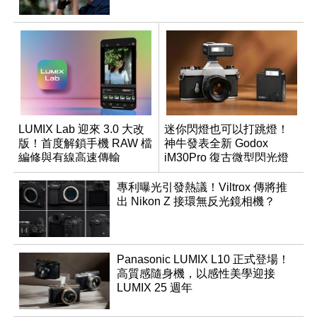
LUMIX Lab 迎來 3.0 大改
迷你閃燈也可以打跳燈！
版！首度解鎖手機 RAW 檔
神牛發表全新 Godox
編修與有線高速傳輸
iM30Pro 復古微型閃光燈
專利曝光引發熱議！Viltrox 傳將推
出 Nikon Z 接環無反光鏡相機？
Panasonic LUMIX L10 正式登場！
高質感隨身機，以感性美學迎接
LUMIX 25 週年