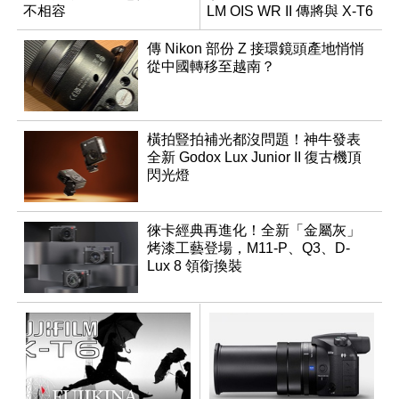
不相容
LM OIS WR II 傳將與 X-T6
同步亮相
傳 Nikon 部份 Z 接環鏡頭產地悄悄
從中國轉移至越南？
橫拍豎拍補光都沒問題！神牛發表
全新 Godox Lux Junior II 復古機頂
閃光燈
徠卡經典再進化！全新「金屬灰」
烤漆工藝登場，M11-P、Q3、D-
Lux 8 領銜換裝