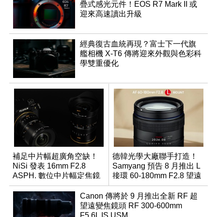
疊式感光元件！EOS R7 Mark II 或
迎來高速讀出升級
經典復古血統再現？富士下一代旗
艦相機 X-T6 傳將迎來外觀與色彩科
學雙重優化
補足中片幅超廣角空缺！
德韓光學大廠聯手打造！
NiSi 發表 16mm F2.8
Samyang 預告 8 月推出 L
ASPH. 數位中片幅定焦鏡
接環 60-180mm F2.8 望遠
變焦鏡
Canon 傳將於 9 月推出全新 RF 超
望遠變焦鏡頭 RF 300-600mm
F5.6L IS USM