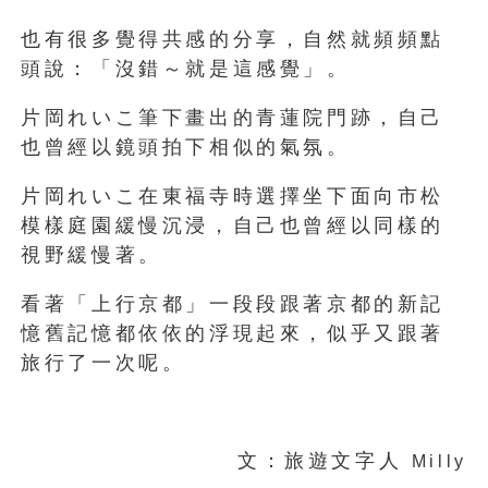
也有很多覺得共感的分享，自然就頻頻點
頭說：「沒錯～就是這感覺」。
片岡れいこ筆下畫出的青蓮院門跡，自己
也曾經以鏡頭拍下相似的氣氛。
片岡れいこ在東福寺時選擇坐下面向市松
模樣庭園緩慢沉浸，自己也曾經以同樣的
視野緩慢著。
看著「上行京都」一段段跟著京都的新記
憶舊記憶都依依的浮現起來，似乎又跟著
旅行了一次呢。
文：旅遊文字人
Milly