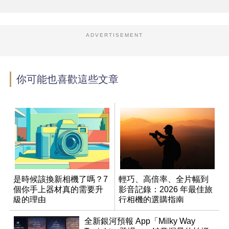
ADVERTISEMENT
你可能也喜歡這些文章
是時候該換新相機了嗎？7
輕巧、高倍率、全片幅到
個你手上器材真的需要升
影音記錄：2026 年最佳旅
級的理由
行相機的選購指南
全新銀河預報 App「Milky Way