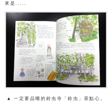
來是.....
▲
一定要品嚐的鈴虫寺「鈴虫」茶點心。