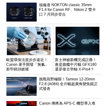
福倫達 NOKTON classic 35mm
F1.4 for Canon RF、Nikon Z 雙卡
口 7 月同步登台
歐盟環保法規步步逼近！
富士神祕新機完成註冊！
Canon 著手開發「無氟」
會是旗艦中片幅 GFX180
新型鏡頭鍍膜
還是復古旁軸 X-Pro4？
挑戰視野極限！Tamron 12-20mm
F2.8 (A084) 全片幅超廣角變焦鏡正
式發表
Canon 傳將為 APS-C 機型導入堆