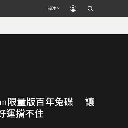
關注
ston限量版百年兔碟 讓
好運擋不住