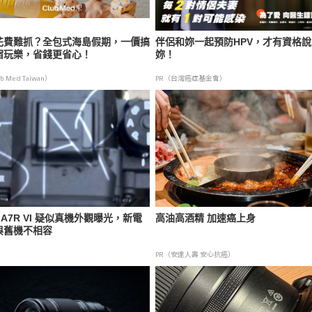
花費難抓？全包式海島假期，一價搞
伴侶和妳一起預防HPV，才有資格說
宿玩樂，省錢更省心！
妳！
b Med Taiwan）
PR（台灣癌症基金會）
y A7R VI 疑似真機外觀曝光，新電
高油高酒精 加速癌上身
與舊機不相容
PR（安達人壽 安心抗癌）