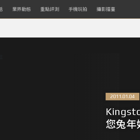
活
業界動態
重點評測
手機玩拍
攝影擂臺
2011.01.04
King
您兔年