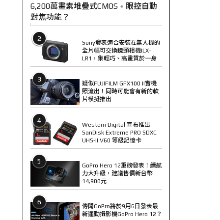
6,200萬畫素堆疊式CMOS + 眼控自動
對焦功能？
2
Sony發表適合安裝在無人機的
全片幅可交換鏡頭相機ILX-
LR1，集輕巧、高畫質於一身
3
疑似FUJIFILM GFX100 II實機
照流出！同時可能會有新的軟
片模擬推出
4
Western Digital 宣布推出
SanDisk Extreme PRO SDXC
UHS-II V60 等級記憶卡
5
GoPro Hero 12重磅發表！續航
力大升級，建議售價新台幣
14,900元
6
傳聞GoPro將於9月6日發表最
新運動攝影機GoPro Hero 12？