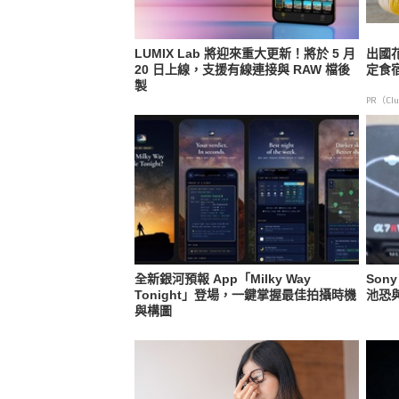
LUMIX Lab 將迎來重大更新！將於 5 月
出國
20 日上線，支援有線連接與 RAW 檔後
定食
製
PR（Clu
全新銀河預報 App「Milky Way
Son
Tonight」登場，一鍵掌握最佳拍攝時機
池恐
與構圖