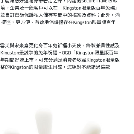
了能讓您好運隨身帶著走之外，內建的SecureTraveler軟
。企業及一般客戶可以在「Kingston限量版百年兔碟」
，並自訂密碼保護私人儲存空間中的檔案及資料；此外，消
立捷徑，更方便、有效地保護儲存在Kingston限量版百年
芬、郭雪芙與宋米秦更化身百年兔祈福小天使，錄製兼具性感及
gston最誠摯的兔年祝福。8GB「Kingston限量版百年
期間好運上市，可充分滿足消費者收藏Kingston限量版
的Kingston的限量版生肖碟，您絕對不能錯過這款