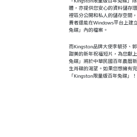
「Kingston限量版百年兔碟」除
體，亦提供您安心的資料儲存環境
裡區分公開和私人的儲存空間
費者還能在Windows平台上建
兔碟」內的檔案。
而Kingston品牌大使李毓
甜美的新年祝福短片，為您獻上Kin
兔碟」將於中華民國百年農曆新年
生肖碟的渴望。如果您想擁有完整
「Kingston限量版百年兔碟」！