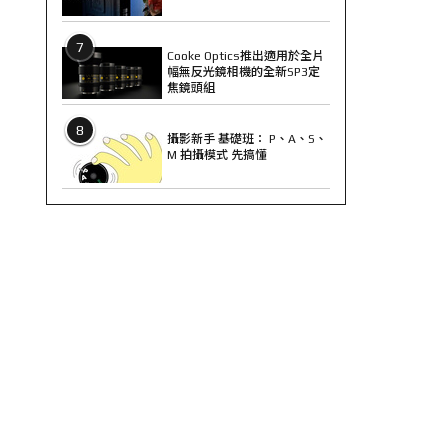
7
Cooke Optics推出適用於全片
幅無反光鏡相機的全新SP3定
焦鏡頭組
8
攝影新手 基礎班： P、A、S、
M 拍攝模式 先搞懂