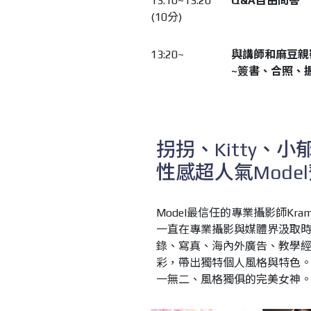
13:10~13:20
Q&A
自由問答
(10分)
13:20~
與講師和麻豆親
~
簽書、合照、
拐拐、Kitty、小郁
性感超人氣Mode
Model最信任的專業攝影師Kr
一直在專業攝影與媒體界汲取
錄、寫真、海內外廣告、教學
彩，帶出獨特個人風格與特色。M
一無二、風格獨俱的完美女神