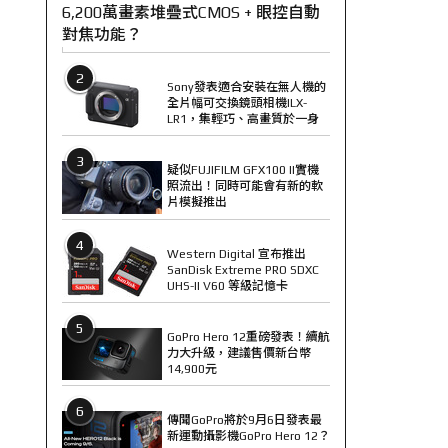
6,200萬畫素堆疊式CMOS + 眼控自動
對焦功能？
2
Sony發表適合安裝在無人機的
全片幅可交換鏡頭相機ILX-
LR1，集輕巧、高畫質於一身
3
疑似FUJIFILM GFX100 II實機
照流出！同時可能會有新的軟
片模擬推出
4
Western Digital 宣布推出
SanDisk Extreme PRO SDXC
UHS-II V60 等級記憶卡
5
GoPro Hero 12重磅發表！續航
力大升級，建議售價新台幣
14,900元
6
傳聞GoPro將於9月6日發表最
新運動攝影機GoPro Hero 12？