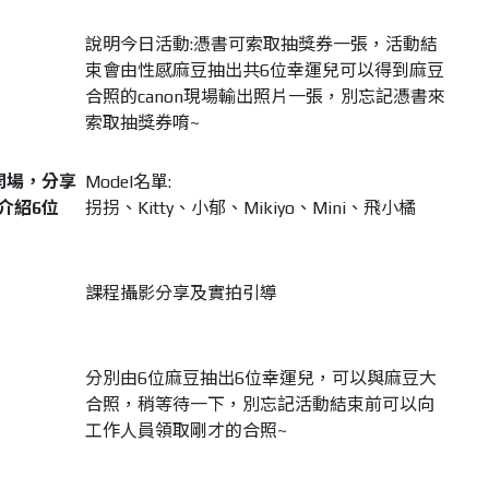
說明今日活動:憑書可索取抽獎券一張，活動結
束會由性感麻豆抽出共6位幸運兒可以得到麻豆
合照的canon現場輸出照片一張，別忘記憑書來
索取抽獎券唷~
開場，分享
Model名單:
介紹
6
位
拐拐、Kitty、小郁、Mikiyo、Mini、飛小橘
課程攝影分享及實拍引導
分別由6位麻豆抽出6位幸運兒，可以與麻豆大
合照，稍等待一下，別忘記活動結束前可以向
工作人員領取剛才的合照~