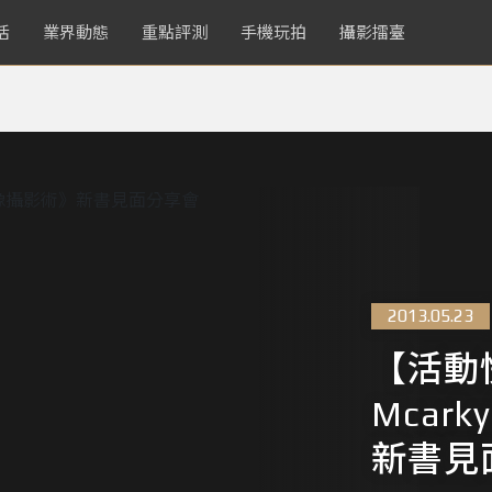
活
業界動態
重點評測
手機玩拍
攝影擂臺
2013.05.23
【活動
Mcar
新書見