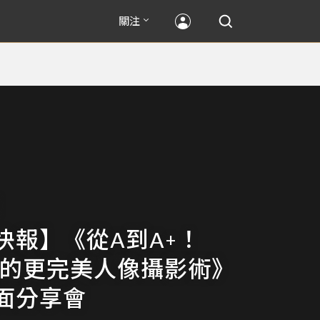
關注
快報】《從A到A+！
ky的更完美人像攝影術》
面分享會