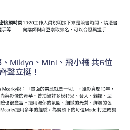
密接觸時間
13:20工作人員說明接下來是簽書時間，請憑書
握手等
向講師與麻豆索取簽名，可以合照與握手
、Mikiyo、Mini、飛小橘 共6位
l齊聲立挺！
am Mcarky說：「畫面的美感就是一切」。攝影資歷13年，
時尚與影像的菁華。曾拍過許多模特兒、藝人、雜誌、型
經驗也很豐富。擅用濃郁的氛圍、細緻的光質、絢爛的色
carky擅用多年的經驗，為鏡頭下的每位Model打造成獨
。