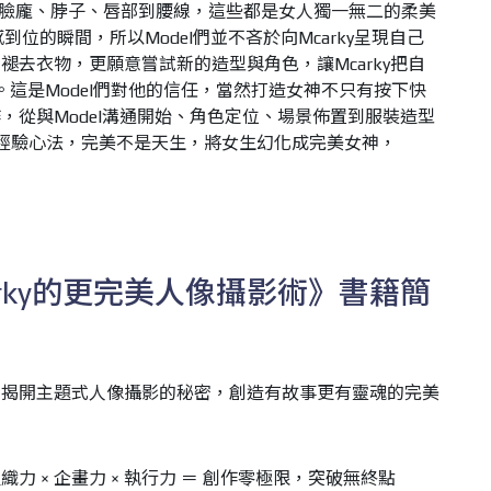
。完美的臉龐、脖子、唇部到腰線，這些都是女人獨一無二的柔美
感到位的瞬間，所以Model們並不吝於向Mcarky呈現自己
褪去衣物，更願意嘗試新的造型與角色，讓Mcarky把自
。這是Model們對他的信任，當然打造女神不只有按下快
，從與Model溝通開始、角色定位、場景佈置到服裝造型
到的經驗心法，完美不是天生，將女生幻化成完美女神，
arky的更完美人像攝影術》書籍簡
！揭開主題式人像攝影的秘密，創造有故事更有靈魂的完美
 × 企畫力 × 執行力 ＝ 創作零極限，突破無終點