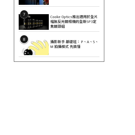
7
Cooke Optics推出適用於全片
幅無反光鏡相機的全新SP3定
焦鏡頭組
8
攝影新手 基礎班： P、A、S、
M 拍攝模式 先搞懂