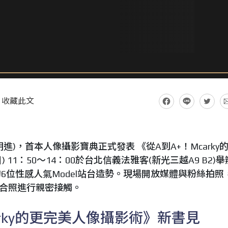
收藏此文
(周明進)，首本人像攝影寶典正式發表 《從A到A+！Mcarky
日) 11：50～14：00於台北信義法雅客(新光三越A9 B2)
6位性感人氣Model站台造勢。現場開放媒體與粉絲拍照
、合照進行親密接觸。
arky的更完美人像攝影術》新書見