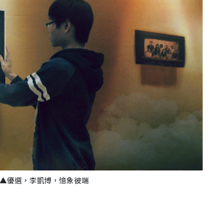
▲優選，李凱博，憶象彼端