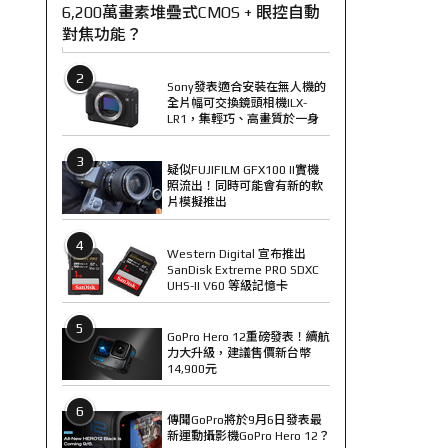
6,200萬畫素堆疊式CMOS + 眼控自動
對焦功能？
2
Sony發表適合安裝在無人機的
全片幅可交換鏡頭相機ILX-
LR1，集輕巧、高畫質於一身
3
疑似FUJIFILM GFX100 II實機
照流出！同時可能會有新的軟
片模擬推出
4
Western Digital 宣布推出
SanDisk Extreme PRO SDXC
UHS-II V60 等級記憶卡
5
GoPro Hero 12重磅發表！續航
力大升級，建議售價新台幣
14,900元
6
傳聞GoPro將於9月6日發表最
新運動攝影機GoPro Hero 12？