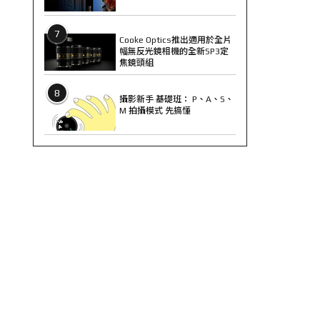
7
Cooke Optics推出適用於全片
幅無反光鏡相機的全新SP3定
焦鏡頭組
8
攝影新手 基礎班： P、A、S、
M 拍攝模式 先搞懂