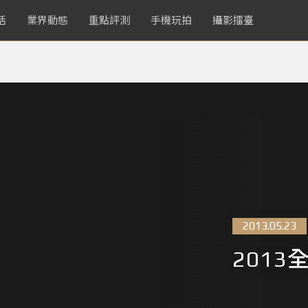
活
業界動態
重點評測
手機玩拍
攝影擂臺
2013.05.23
201