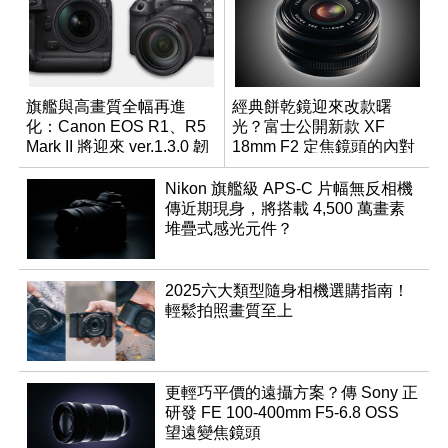
旗艦與高畫質全幅再進
經典餅乾鏡迎來改款曙
化：Canon EOS R1、R5
光？富士公開新款 XF
Mark II 將迎來 ver.1.3.0 韌
18mm F2 定焦鏡頭的內對
體更新
焦專利
Nikon 旗艦級 APS-C 片幅無反相機
傳近期現身，將搭載 4,500 萬畫素
堆疊式感光元件？
2025六大類型隨身相機選購指南！
輕鬆拍照畫質至上
更輕巧平價的遠攝方案？傳 Sony 正
研發 FE 100-400mm F5-6.8 OSS
望遠變焦鏡頭