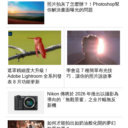
照片拍灰了怎麼辦？！Photoshop幫
你解決畫面曝光的問題
遮罩精細度大升級！
學會這 7 種簡單布光技
Adobe Lightroom 全系列發
巧，讓你的照片說故事
表 8 月功能更新
Nikon 傳將於 2026 年推出以攝影為
導向的「無觀景窗」之全片幅無反
新機
如何才能拍出如奶油般化開的夢幻