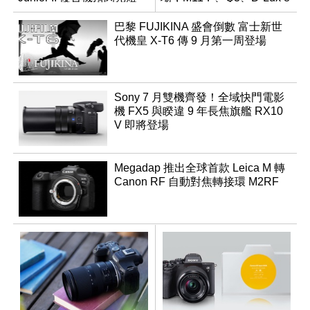
領銜換裝
巴黎 FUJIKINA 盛會倒數 富士新世
代機皇 X-T6 傳 9 月第一周登場
Sony 7 月雙機齊發！全域快門電影
機 FX5 與睽違 9 年長焦旗艦 RX10
V 即將登場
Megadap 推出全球首款 Leica M 轉
Canon RF 自動對焦轉接環 M2RF