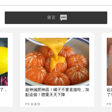
留言
了，
超神減肥神器！橘子不要直接吃，加
起
點這個！體重天天下降
了
PR 新素簡
PR