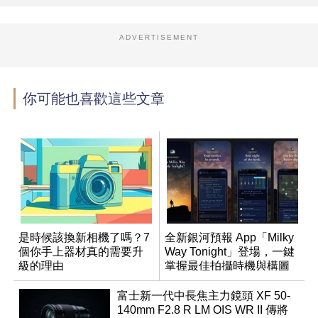
ADVERTISEMENT
你可能也喜歡這些文章
是時候該換新相機了嗎？7
全新銀河預報 App「Milky
個你手上器材真的需要升
Way Tonight」登場，一鍵
級的理由
掌握最佳拍攝時機與構圖
富士新一代中長焦主力鏡頭 XF 50-
140mm F2.8 R LM OIS WR II 傳將