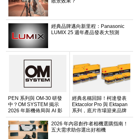
散景效果？
經典品牌邁向新里程：Panasonic
LUMIX 25 週年產品發表大預測
PEN 系列與 OM-30 研發
經典名稱回歸！柯達發表
中？OM SYSTEM 揭示
Ektacolor Pro 與 Ektapan
2026 年新機佈局與 AI 影
系列，底片市場迎來品牌
像藍圖
重整新局
2026 年內容創作者相機選購指南！
五大需求助你選出好相機