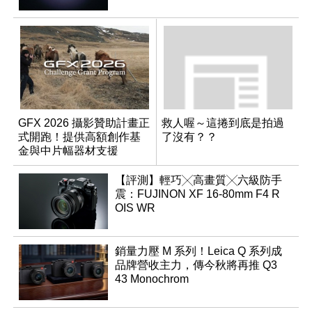
GFX 2026 攝影贊助計畫正
救人喔～這捲到底是拍過
式開跑！提供高額創作基
了沒有？？
金與中片幅器材支援
【評測】輕巧╳高畫質╳六級防手
震：FUJINON XF 16-80mm F4 R
OIS WR
銷量力壓 M 系列！Leica Q 系列成
品牌營收主力，傳今秋將再推 Q3
43 Monochrom