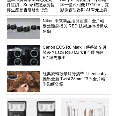
件重鎮，Sony 確認廠房暫
率一體式相機 RX10 V，雙
停生產是否引發出貨危
影像處理器與 AI 單元上身
機？
Nikon 未來新品推測藍圖：全片幅
定焦隨身機與 RED 技術加持機種成
焦點
Canon EOS R8 Mark II 傳將於 9 月
發表？EOS R10 Mark II 可能會較
R7 率先推出
經典旋轉散景隨身攜帶！Lensbaby
推出全新 Twist 28mm F3.5 全片幅
手動餅乾鏡