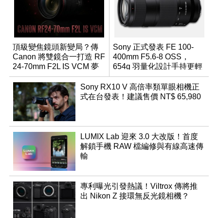
頂級變焦鏡頭新變局？傳
Sony 正式發表 FE 100-
Canon 將雙鏡合一打造 RF
400mm F5.6-8 OSS，
24-70mm F2L IS VCM 夢
654g 羽量化設計手持更輕
幻規格
鬆
Sony RX10 V 高倍率類單眼相機正
式在台發表！建議售價 NT$ 65,980
LUMIX Lab 迎來 3.0 大改版！首度
解鎖手機 RAW 檔編修與有線高速傳
輸
專利曝光引發熱議！Viltrox 傳將推
出 Nikon Z 接環無反光鏡相機？