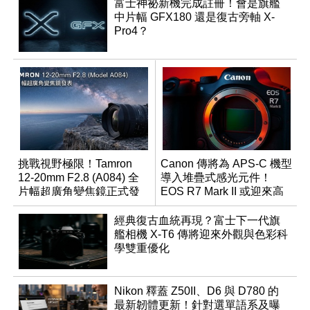
富士神祕新機完成註冊！會是旗艦
中片幅 GFX180 還是復古旁軸 X-
Pro4？
挑戰視野極限！Tamron
Canon 傳將為 APS-C 機型
12-20mm F2.8 (A084) 全
導入堆疊式感光元件！
片幅超廣角變焦鏡正式發
EOS R7 Mark II 或迎來高
表
速讀出升級
經典復古血統再現？富士下一代旗
艦相機 X-T6 傳將迎來外觀與色彩科
學雙重優化
Nikon 釋蓋 Z50II、D6 與 D780 的
最新韌體更新！針對選單語系及曝