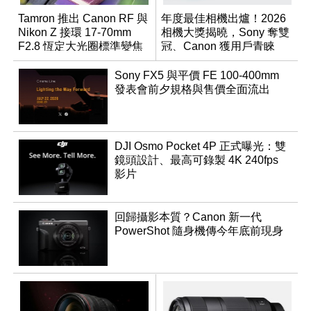
Tamron 推出 Canon RF 與
年度最佳相機出爐！2026
Nikon Z 接環 17-70mm
相機大獎揭曉，Sony 奪雙
F2.8 恆定大光圈標準變焦
冠、Canon 獲用戶青睞
鏡
Sony FX5 與平價 FE 100-400mm
發表會前夕規格與售價全面流出
DJI Osmo Pocket 4P 正式曝光：雙
鏡頭設計、最高可錄製 4K 240fps
影片
回歸攝影本質？Canon 新一代
PowerShot 隨身機傳今年底前現身