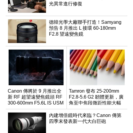
光異常進行修復
德韓光學大廠聯手打造！Samyang
預告 8 月推出 L 接環 60-180mm
F2.8 望遠變焦鏡
Canon 傳將於 9 月推出全
Tamron 發布 25-200mm
新 RF 超望遠變焦鏡頭 RF
F2.8-5.6 G2 韌體更新，廣
300-600mm F5.6L IS USM
角至中焦段微距性能大幅
升級
內建增倍鏡時代來臨？Canon 傳第
四季末發表新一代大白巨砲