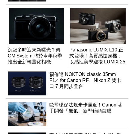
沉寂多時迎來新曙光？傳
Panasonic LUMIX L10 正
OM System 將於今年秋季
式登場！高質感隨身機，
推出全新輕量化相機
以感性美學迎接 LUMIX 25
週年
福倫達 NOKTON classic 35mm
F1.4 for Canon RF、Nikon Z 雙卡
口 7 月同步登台
歐盟環保法規步步逼近！Canon 著
手開發「無氟」新型鏡頭鍍膜