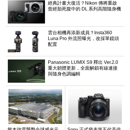
經典計畫大復活？Nikon 傳將重啟
曾經胎死腹中的 DL 系列高階隨身機
雲台相機再添新成員？Insta360
Luna Pro 外流照曝光，改採單鏡頭
配置
Panasonic LUMIX S9 釋出 Ver.2.0
重大韌體更新，全面解鎖有線連接
與隨身色調編輯
熊本強震襲擊全球感光元
Sony 正式發表第五代高倍