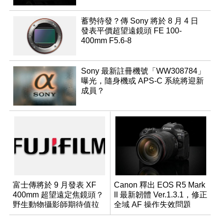
蓄勢待發？傳 Sony 將於 8 月 4 日
發表平價超望遠鏡頭 FE 100-
400mm F5.6-8
Sony 最新註冊機號「WW308784」
曝光，隨身機或 APS-C 系統將迎新
成員？
富士傳將於 9 月發表 XF
Canon 釋出 EOS R5 Mark
400mm 超望遠定焦鏡頭？
II 最新韌體 Ver.1.3.1，修正
野生動物攝影師期待值拉
全域 AF 操作失效問題
滿