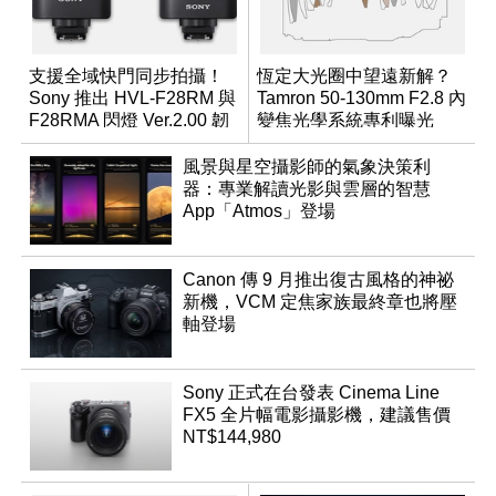
支援全域快門同步拍攝！
恆定大光圈中望遠新解？
Sony 推出 HVL-F28RM 與
Tamron 50-130mm F2.8 內
F28RMA 閃燈 Ver.2.00 韌
變焦光學系統專利曝光
體
風景與星空攝影師的氣象決策利
器：專業解讀光影與雲層的智慧
App「Atmos」登場
Canon 傳 9 月推出復古風格的神祕
新機，VCM 定焦家族最終章也將壓
軸登場
Sony 正式在台發表 Cinema Line
FX5 全片幅電影攝影機，建議售價
NT$144,980