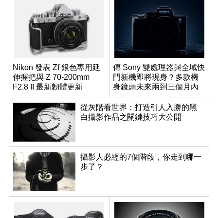
Nikon 發表 Zf 銀色專用延
傳 Sony 雙處理器與全域快
伸握把與 Z 70-200mm
門新機即將現身？多款機
F2.8 II 最新韌體更新
身鏡頭未來兩到三個月內
有望登場
從灰階看世界：打造引人入勝的黑
白攝影作品之關鍵技巧大公開
攝影人必經的7個階段，你走到哪一
步了？