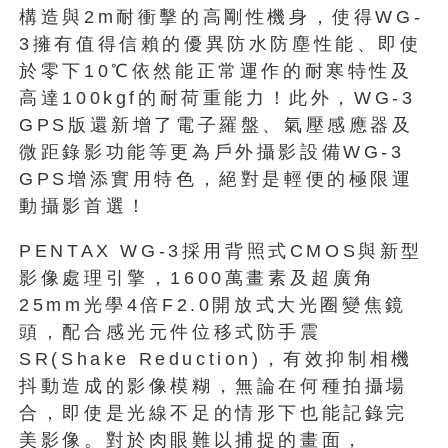
構造與2m耐衝擊的高剛性機身，使得WG-
3擁有值得信賴的優異防水防塵性能、即使
於零下10℃依然能正常運作的耐寒特性及
高達100kgf的耐荷重能力！此外，WG-3
GPS版還新增了電子羅盤、氣壓感應器及
微距錄影功能等更為戶外攝影設備WG-3
GPS增添實用特色，絕對是輕便的極限運
動攝影首選！
PENTAX WG-3採用背照式CMOS與新型
影像處理引擎，1600萬畫素及超廣角
25mm光學4倍F2.0開放式大光圈變焦鏡
頭，配合感光元件位移式防手震
SR(Shake Reduction)，有效抑制相機
抖動造成的影像模糊，無論在何種拍攝場
合，即使是光線不足的情形下也能記錄完
美影像。對於肉眼難以捕捉的畫面，