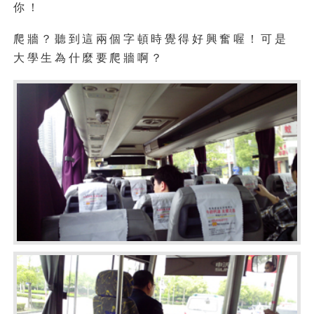
你！
爬牆？聽到這兩個字頓時覺得好興奮喔！可是
大學生為什麼要爬牆啊？