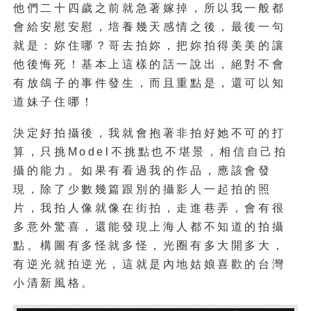
他們二十四歲之前就急著嫁掉，所以我一般都
會給安慰安慰，培養幾天感情之後，最後一句
就是：妳住哪？哥去拍妳，把妳拍得美美的讓
他後悔死！基本上這樣的話一說出，絕對不會
有放鴿子的事件發生，而且重點是，還可以知
道妹子住哪！
決定好拍攝後，我就會抱著非拍好她不可的打
算，只挑Model不挑點也不堪景，相信自己拍
攝的能力。如果有看過我的作品，應該會發
現，除了少數幾篇跟別的攝影人一起拍的照
片，我拍人像就像在街拍，走進巷弄，會有很
多意外驚喜，還能發現上海人都不知道的拍攝
點。構圖有多怪就多怪，光圈有多大開多大，
有逆光就拍逆光，這就是內地姑娘喜歡的台灣
小清新風格。