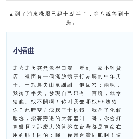
▲到了浦東機場已經十點半了，等八線等到十
一點。
小插曲
走著走著突然覺得口渴，看到一家小雜貨
店，裡面有一個滿臉鬍子打赤膊的中年男
子。一瓶農夫山泉謝謝。他回答：兩塊…..
我掏了半天，發現自己只有一百塊，就拿
給他。找不開啊！你叫我去哪找98塊給
你？此時雙方沈默了十秒鐘，我為了化解
尷尬，指著旁邊的大算盤叫：哥，你會打
算盤啊？那麼大的算盤在台灣都是算命在
用的耶！阿伯：喔！你是台灣同胞啊！這