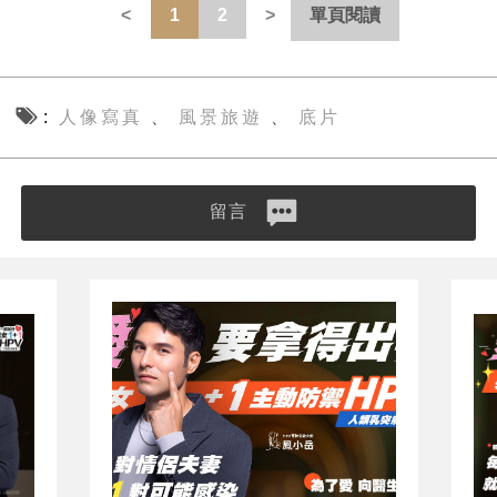
1
2
單頁閱讀
人像寫真
風景旅遊
底片
、
、
留言