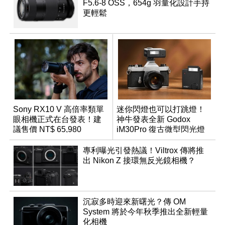
F5.6-8 OSS，654g 羽量化設計手持
更輕鬆
Sony RX10 V 高倍率類單
迷你閃燈也可以打跳燈！
眼相機正式在台發表！建
神牛發表全新 Godox
議售價 NT$ 65,980
iM30Pro 復古微型閃光燈
專利曝光引發熱議！Viltrox 傳將推
出 Nikon Z 接環無反光鏡相機？
沉寂多時迎來新曙光？傳 OM
System 將於今年秋季推出全新輕量
化相機