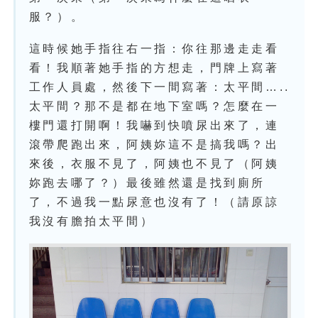
服？）。
這時候她手指往右一指：你往那邊走走看
看！我順著她手指的方想走，門牌上寫著
工作人員處，然後下一間寫著：太平間…..
太平間？那不是都在地下室嗎？怎麼在一
樓門還打開啊！我嚇到快噴尿出來了，連
滾帶爬跑出來，阿姨妳這不是搞我嗎？出
來後，衣服不見了，阿姨也不見了（阿姨
妳跑去哪了？）最後雖然還是找到廁所
了，不過我一點尿意也沒有了！（請原諒
我沒有膽拍太平間）