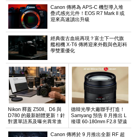
Canon 傳將為 APS-C 機型導入堆
疊式感光元件！EOS R7 Mark II 或
迎來高速讀出升級
經典復古血統再現？富士下一代旗
艦相機 X-T6 傳將迎來外觀與色彩科
學雙重優化
Nikon 釋蓋 Z50II、D6 與
德韓光學大廠聯手打造！
D780 的最新韌體更新！針
Samyang 預告 8 月推出 L
對選單語系及曝光異常進
接環 60-180mm F2.8 望遠
行修復
變焦鏡
Canon 傳將於 9 月推出全新 RF 超