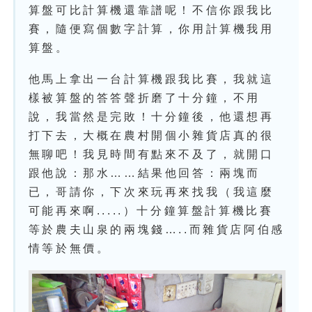
算盤可比計算機還靠譜呢！不信你跟我比
賽，隨便寫個數字計算，你用計算機我用
算盤。
他馬上拿出一台計算機跟我比賽，我就這
樣被算盤的答答聲折磨了十分鐘，不用
說，我當然是完敗！十分鐘後，他還想再
打下去，大概在農村開個小雜貨店真的很
無聊吧！我見時間有點來不及了，就開口
跟他說：那水……結果他回答：兩塊而
已，哥請你，下次來玩再來找我（我這麼
可能再來啊.....）十分鐘算盤計算機比賽
等於農夫山泉的兩塊錢…..而雜貨店阿伯感
情等於無價。