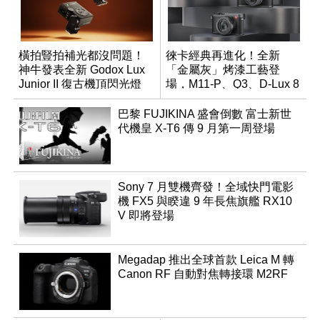
橫拍豎拍補光都沒問題！
徠卡經典再進化！全新
神牛發表全新 Godox Lux
「金屬灰」烤漆工藝登
Junior II 復古機頂閃光燈
場，M11-P、Q3、D-Lux 8
領銜換裝
巴黎 FUJIKINA 盛會倒數 富士新世
代機皇 X-T6 傳 9 月第一周登場
Sony 7 月雙機齊發！全域快門電影
機 FX5 與睽違 9 年長焦旗艦 RX10
V 即將登場
Megadap 推出全球首款 Leica M 轉
Canon RF 自動對焦轉接環 M2RF