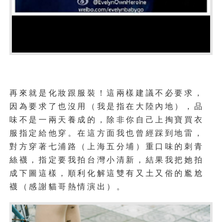
再來就是化妝跟服裝！這兩樣建議不必要求，
因為要求了也沒用（我是指在大陸內地），品
味不是一兩天養成的，除非你自己上掏寶買衣
服指定給他穿。在這方面我也曾經踩到地雷，
對方穿著七浦路（上海五分埔）重口味的刺青
絲襪，指定要我拍台灣小清新，結果我把她拍
成下圖這樣，順利化解這雙有又土又俗的尷尬
襪（感謝貓哥熱情演出）。