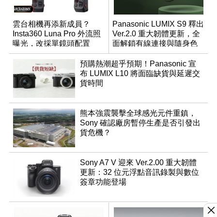
雲台相機再添新成員？
Panasonic LUMIX S9 釋出
Insta360 Luna Pro 外流照
Ver.2.0 重大韌體更新，全
曝光，改採單鏡頭配置
面解鎖有線連接與隨身色
調編輯
預購熱潮超乎預期！Panasonic 宣
布 LUMIX L10 將面臨缺貨與延遲交
貨時間
熊本強震襲擊全球感光元件重鎮，
Sony 確認廠房暫停生產是否引發出
貨危機？
Sony A7 V 迎來 Ver.2.00 重大韌體
更新：32 位元浮點音訊錄製與數位
簽章功能登場