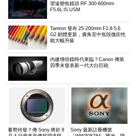
望遠變焦鏡頭 RF 300-600mm
F5.6L IS USM
Tamron 發布 25-200mm F2.8-5.6
G2 韌體更新，廣角至中焦段微距性
能大幅升級
內建增倍鏡時代來臨？Canon 傳第
四季末發表新一代大白巨砲
蓄勢待發？傳 Sony 將於 8
Sony 最新註冊機號
月 4 日發表平價超望遠鏡
「WW308784」曝光，隨