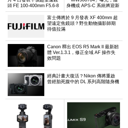
頭 FE 100-400mm F5.6-8
身機或 APS-C 系統將迎新
成員？
富士傳將於 9 月發表 XF 400mm 超
望遠定焦鏡頭？野生動物攝影師期
待值拉滿
Canon 釋出 EOS R5 Mark II 最新韌
體 Ver.1.3.1，修正全域 AF 操作失
效問題
經典計畫大復活？Nikon 傳將重啟
曾經胎死腹中的 DL 系列高階隨身機