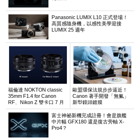
Panasonic LUMIX L10 正式登場！
高質感隨身機，以感性美學迎接
LUMIX 25 週年
福倫達 NOKTON classic
歐盟環保法規步步逼近！
35mm F1.4 for Canon
Canon 著手開發「無氟」
RF、Nikon Z 雙卡口 7 月
新型鏡頭鍍膜
同步登台
富士神祕新機完成註冊！會是旗艦
中片幅 GFX180 還是復古旁軸 X-
Pro4？