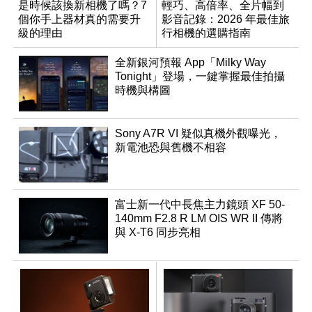
是時候該換新相機了嗎？7
輕巧、高倍率、全片幅到
個你手上器材真的需要升
影音記錄：2026 年最佳旅
級的理由
行相機的選購指南
全新銀河預報 App「Milky Way
Tonight」登場，一鍵掌握最佳拍攝
時機與構圖
Sony A7R VI 疑似真機外觀曝光，
新電池恐與舊機不相容
富士新一代中長焦主力鏡頭 XF 50-
140mm F2.8 R LM OIS WR II 傳將
與 X-T6 同步亮相