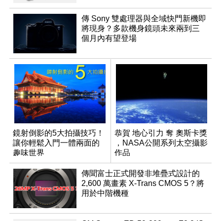
傳 Sony 雙處理器與全域快門新機即
將現身？多款機身鏡頭未來兩到三
個月內有望登場
鏡射倒影的5大拍攝技巧！
恭賀 地心引力 奪 奧斯卡獎
讓你輕鬆入門一體兩面的
，NASA公開系列太空攝影
趣味世界
作品
傳聞富士正式開發非堆疊式設計的
2,600 萬畫素 X-Trans CMOS 5？將
用於中階機種