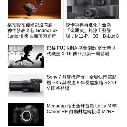
橫拍豎拍補光都沒問題！
徠卡經典再進化！全新
神牛發表全新 Godox Lux
「金屬灰」烤漆工藝登
Junior II 復古機頂閃光燈
場，M11-P、Q3、D-Lux 8
領銜換裝
巴黎 FUJIKINA 盛會倒數 富士新世
代機皇 X-T6 傳 9 月第一周登場
Sony 7 月雙機齊發！全域快門電影
機 FX5 與睽違 9 年長焦旗艦 RX10
V 即將登場
Megadap 推出全球首款 Leica M 轉
Canon RF 自動對焦轉接環 M2RF