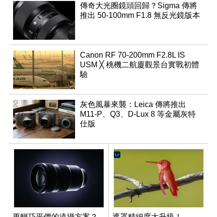
傳奇大光圈鏡頭回歸？Sigma 傳將
推出 50-100mm F1.8 無反光鏡版本
Canon RF 70-200mm F2.8L IS
USM ╳ 桃機二航廈觀景台實戰初體
驗
灰色風暴來襲：Leica 傳將推出
M11-P、Q3、D-Lux 8 等金屬灰特
仕版
更輕巧平價的遠攝方案？
遮罩精細度大升級！