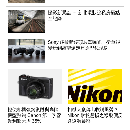
攝影新景點 － 新北環狀線私房攝點
全記錄
Sony 多款新鏡頭名單曝光！從魚眼
變焦到超望遠定焦原型鏡現身
輕便相機強勢復甦與高階
相機大廠傳出收購風聲？
機型熱銷 Canon 第二季營
Nikon 財報虧損之際股價反
業利潤大增 35%
迎逆勢暴漲