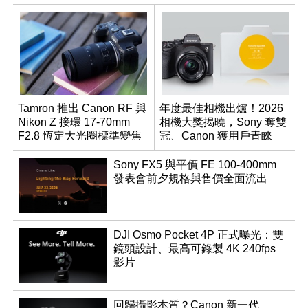
Tamron 推出 Canon RF 與
年度最佳相機出爐！2026
Nikon Z 接環 17-70mm
相機大獎揭曉，Sony 奪雙
F2.8 恆定大光圈標準變焦
冠、Canon 獲用戶青睞
鏡
Sony FX5 與平價 FE 100-400mm
發表會前夕規格與售價全面流出
DJI Osmo Pocket 4P 正式曝光：雙
鏡頭設計、最高可錄製 4K 240fps
影片
回歸攝影本質？Canon 新一代