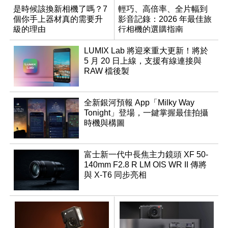
是時候該換新相機了嗎？7
輕巧、高倍率、全片幅到
個你手上器材真的需要升
影音記錄：2026 年最佳旅
級的理由
行相機的選購指南
LUMIX Lab 將迎來重大更新！將於
5 月 20 日上線，支援有線連接與
RAW 檔後製
全新銀河預報 App「Milky Way
Tonight」登場，一鍵掌握最佳拍攝
時機與構圖
富士新一代中長焦主力鏡頭 XF 50-
140mm F2.8 R LM OIS WR II 傳將
與 X-T6 同步亮相