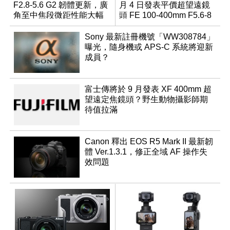
F2.8-5.6 G2 韌體更新，廣
月 4 日發表平價超望遠鏡
角至中焦段微距性能大幅
頭 FE 100-400mm F5.6-8
升級
Sony 最新註冊機號「WW308784」
曝光，隨身機或 APS-C 系統將迎新
成員？
富士傳將於 9 月發表 XF 400mm 超
望遠定焦鏡頭？野生動物攝影師期
待值拉滿
Canon 釋出 EOS R5 Mark II 最新韌
體 Ver.1.3.1，修正全域 AF 操作失
效問題