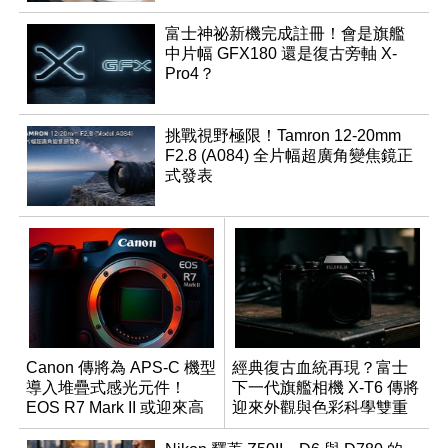
富士神祕新機完成註冊！會是旗艦
中片幅 GFX180 還是復古旁軸 X-
Pro4？
挑戰視野極限！Tamron 12-20mm
F2.8 (A084) 全片幅超廣角變焦鏡正
式發表
Canon 傳將為 APS-C 機型
經典復古血統再現？富士
導入堆疊式感光元件！
下一代旗艦相機 X-T6 傳將
EOS R7 Mark II 或迎來高
迎來外觀與色彩科學雙重
速讀出升級
優化