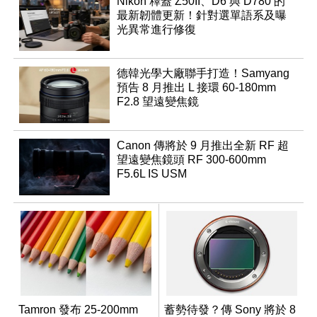
Nikon 釋蓋 Z50II、D6 與 D780 的
最新韌體更新！針對選單語系及曝
光異常進行修復
德韓光學大廠聯手打造！Samyang
預告 8 月推出 L 接環 60-180mm
F2.8 望遠變焦鏡
Canon 傳將於 9 月推出全新 RF 超
望遠變焦鏡頭 RF 300-600mm
F5.6L IS USM
Tamron 發布 25-200mm
蓄勢待發？傳 Sony 將於 8