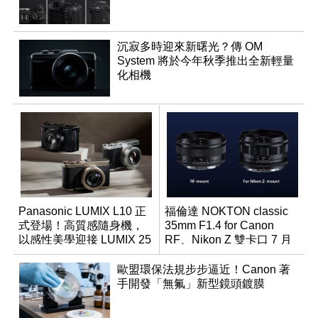
沉寂多時迎來新曙光？傳 OM
System 將於今年秋季推出全新輕量
化相機
Panasonic LUMIX L10 正
福倫達 NOKTON classic
式登場！高質感隨身機，
35mm F1.4 for Canon
以感性美學迎接 LUMIX 25
RF、Nikon Z 雙卡口 7 月
週年
同步登台
歐盟環保法規步步逼近！Canon 著
手開發「無氟」新型鏡頭鍍膜