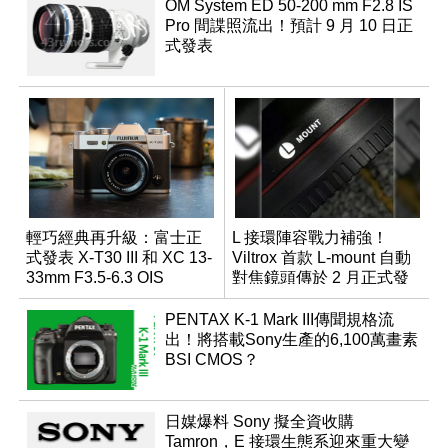
OM System ED 50-200 mm F2.8 IS
Pro 間諜照流出！預計 9 月 10 日正
式發表
輕巧經典再升級：富士正
L 接環陣容戰力補強！
式發表 X-T30 III 和 XC 13-
Viltrox 首款 L-mount 自動
33mm F3.5-6.3 OIS
對焦鏡頭傳於 2 月正式發
表
PENTAX K-1 Mark III傳聞規格流
出！將搭載Sony生產的6,100萬畫素
BSI CMOS？
日媒爆料 Sony 擬全資收購
Tamron，E 接環生態系迎來重大變