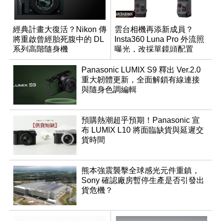
經典計畫大復活？Nikon 傳
雲台相機再添新成員？
將重啟曾經胎死腹中的 DL
Insta360 Luna Pro 外流照
系列高階隨身機
曝光，改採單鏡頭配置
Panasonic LUMIX S9 釋出 Ver.2.0
重大韌體更新，全面解鎖有線連接
與隨身色調編輯
預購熱潮超乎預期！Panasonic 宣
布 LUMIX L10 將面臨缺貨與延遲交
貨時間
熊本強震襲擊全球感光元件重鎮，
Sony 確認廠房暫停生產是否引發出
貨危機？