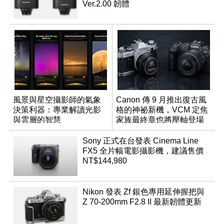
Ver.2.00 韌體
風景與星空攝影師的氣象
Canon 傳 9 月推出復古風
決策利器：專業解讀光影
格的神祕新機，VCM 定焦
與雲層的智慧
家族最終章也將壓軸登場
App「Atmos」登場
Sony 正式在台發表 Cinema Line
FX5 全片幅電影攝影機，建議售價
NT$144,980
Nikon 發表 Zf 銀色專用延伸握把與
Z 70-200mm F2.8 II 最新韌體更新