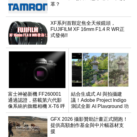
革？
XF系列首顆定焦全天候鏡頭，
FUJIFILM XF 16mm F1.4 R WR正
式發佈!!
富士神祕新機 FF260001
結合生成式 AI 與拍攝建
通過認證，搭載第六代影
議！Adobe Project Indigo
像系統的旗艦相機 X-T6 呼
測試全新 AI Playground 功
之欲出？
能
GFX 2026 攝影贊助計畫正式開跑！
提供高額創作基金與中片幅器材支
援