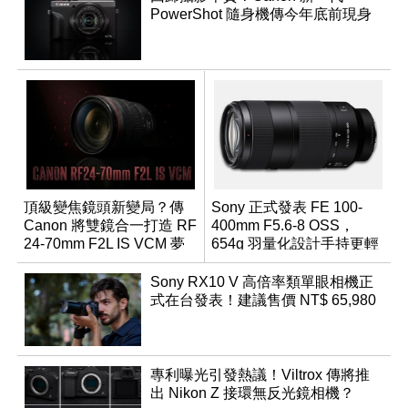
PowerShot 隨身機傳今年底前現身
頂級變焦鏡頭新變局？傳
Sony 正式發表 FE 100-
Canon 將雙鏡合一打造 RF
400mm F5.6-8 OSS，
24-70mm F2L IS VCM 夢
654g 羽量化設計手持更輕
幻規格
鬆
Sony RX10 V 高倍率類單眼相機正
式在台發表！建議售價 NT$ 65,980
專利曝光引發熱議！Viltrox 傳將推
出 Nikon Z 接環無反光鏡相機？