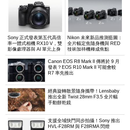
Sony 正式發表第五代高倍
Nikon 未來新品推測藍圖：
率一體式相機 RX10 V，雙
全片幅定焦隨身機與 RED
影像處理器與 AI 單元上身
技術加持機種成焦點
Canon EOS R8 Mark II 傳將於 9 月
發表？EOS R10 Mark II 可能會較
R7 率先推出
經典旋轉散景隨身攜帶！Lensbaby
推出全新 Twist 28mm F3.5 全片幅
手動餅乾鏡
支援全域快門同步拍攝！Sony 推出
HVL-F28RM 與 F28RMA 閃燈