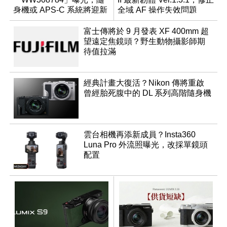
身機或 APS-C 系統將迎新
全域 AF 操作失效問題
成員？
富士傳將於 9 月發表 XF 400mm 超
望遠定焦鏡頭？野生動物攝影師期
待值拉滿
經典計畫大復活？Nikon 傳將重啟
曾經胎死腹中的 DL 系列高階隨身機
雲台相機再添新成員？Insta360
Luna Pro 外流照曝光，改採單鏡頭
配置