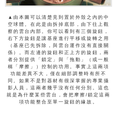
▲由本圖可以清楚見到置於外殼之內的中
空球體。在此是由拆掉底部，由下往上觀
察的雲台內部。你可以看到有三個旋鈕，
右下方旋鈕是讓基座進行平移或旋轉之用
（基座已先拆除，與雲台運作沒有直接關
係）。而左邊的旋鈕和正上方的旋鈕，兩
者分別提供「鎖定」與「拖動」（或一般
稱「摩擦」）控制的功用。事實上這兩項
功能差異不大，僅在細部調整時有所不
同。如果不是對器材有很深掌握的專業攝
影人員，這兩者幾乎沒有任何分別。這也
就是為什麼某些雲台，會把摩擦/鎖定這兩
項功能整合至單一旋鈕的緣故。