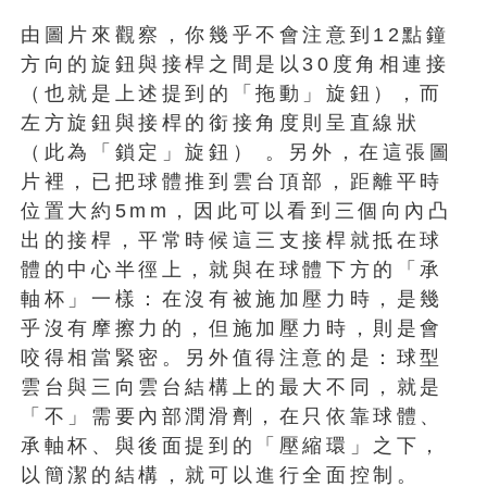
由圖片來觀察，你幾乎不會注意到12點鐘
方向的旋鈕與接桿之間是以30度角相連接
（也就是上述提到的「拖動」旋鈕），而
左方旋鈕與接桿的銜接角度則呈直線狀
（此為「鎖定」旋鈕） 。另外，在這張圖
片裡，已把球體推到雲台頂部，距離平時
位置大約5mm，因此可以看到三個向內凸
出的接桿，平常時候這三支接桿就抵在球
體的中心半徑上，就與在球體下方的「承
軸杯」一樣：在沒有被施加壓力時，是幾
乎沒有摩擦力的，但施加壓力時，則是會
咬得相當緊密。另外值得注意的是：球型
雲台與三向雲台結構上的最大不同，就是
「不」需要內部潤滑劑，在只依靠球體、
承軸杯、與後面提到的「壓縮環」之下，
以簡潔的結構，就可以進行全面控制。