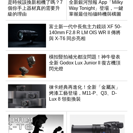
是時候該換新相機了嗎？7
全新銀河預報 App「Milky
個你手上器材真的需要升
Way Tonight」登場，一鍵
級的理由
掌握最佳拍攝時機與構圖
富士新一代中長焦主力鏡頭 XF 50-
140mm F2.8 R LM OIS WR II 傳將
與 X-T6 同步亮相
橫拍豎拍補光都沒問題！神牛發表
全新 Godox Lux Junior II 復古機頂
閃光燈
徠卡經典再進化！全新「金屬灰」
烤漆工藝登場，M11-P、Q3、D-
Lux 8 領銜換裝