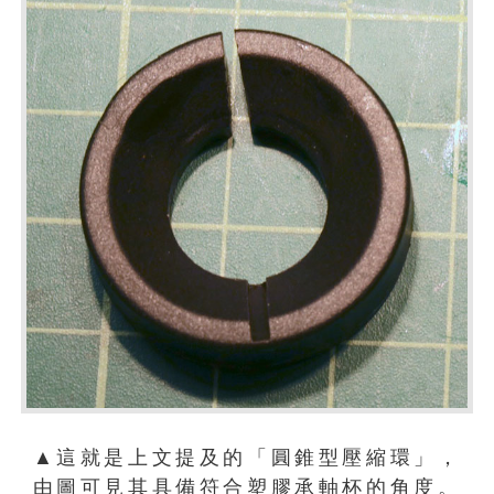
▲這就是上文提及的「圓錐型壓縮環」，
由圖可見其具備符合塑膠承軸杯的角度。