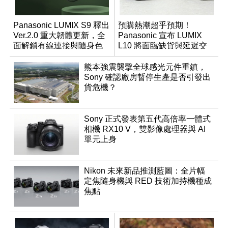
Panasonic LUMIX S9 釋出
預購熱潮超乎預期！
Ver.2.0 重大韌體更新，全
Panasonic 宣布 LUMIX
面解鎖有線連接與隨身色
L10 將面臨缺貨與延遲交
調編輯
貨時間
熊本強震襲擊全球感光元件重鎮，
Sony 確認廠房暫停生產是否引發出
貨危機？
Sony 正式發表第五代高倍率一體式
相機 RX10 V，雙影像處理器與 AI
單元上身
Nikon 未來新品推測藍圖：全片幅
定焦隨身機與 RED 技術加持機種成
焦點