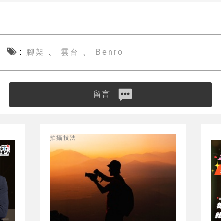
腳架
雲台
Benro
、
、
留言
拍攝技法