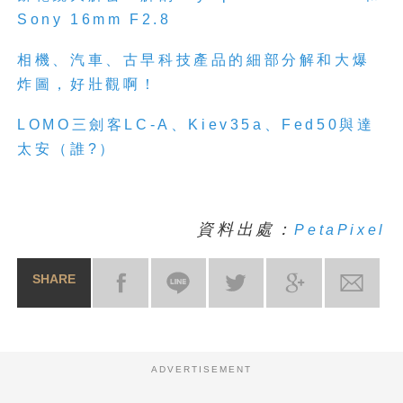
Sony 16mm F2.8
相機、汽車、古早科技產品的細部分
解
和大爆
炸圖，好壯觀啊！
LOMO三劍客LC-A、Kiev35a、Fed50與達
太安（誰?）
資料出處：
PetaPixel
SHARE
ADVERTISEMENT