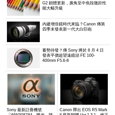
G2 韌體更新，廣角至中焦段微距性
能大幅升級
內建增倍鏡時代來臨？Canon 傳第
四季末發表新一代大白巨砲
蓄勢待發？傳 Sony 將於 8 月 4 日
發表平價超望遠鏡頭 FE 100-
400mm F5.6-8
Sony 最新註冊機號
Canon 釋出 EOS R5 Mark
「WW308784」曝光，隨
II 最新韌體 Ver.1.3.1，修正