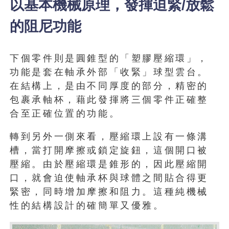
以基本機械原理，發揮迫緊/放鬆
的阻尼功能
下個零件則是圓錐型的「塑膠壓縮環」，
功能是套在軸承外部「收緊」球型雲台。
在結構上，是由不同厚度的部分，精密的
包裹承軸杯，藉此發揮將三個零件正確整
合至正確位置的功能。
轉到另外一側來看，壓縮環上設有一條溝
槽，當打開摩擦或鎖定旋鈕，這個開口被
壓縮。由於壓縮環是錐形的，因此壓縮開
口，就會迫使軸承杯與球體之間貼合得更
緊密，同時增加摩擦和阻力。這種純機械
性的結構設計的確簡單又優雅。