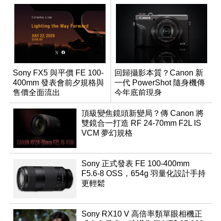
Sony FX5 與平價 FE 100-
回歸攝影本質？Canon 新
400mm 發表會前夕規格與
一代 PowerShot 隨身機傳
售價全面流出
今年底前現身
頂級變焦鏡頭新變局？傳 Canon 將
雙鏡合一打造 RF 24-70mm F2L IS
VCM 夢幻規格
Sony 正式發表 FE 100-400mm
F5.6-8 OSS，654g 羽量化設計手持
更輕鬆
Sony RX10 V 高倍率類單眼相機正