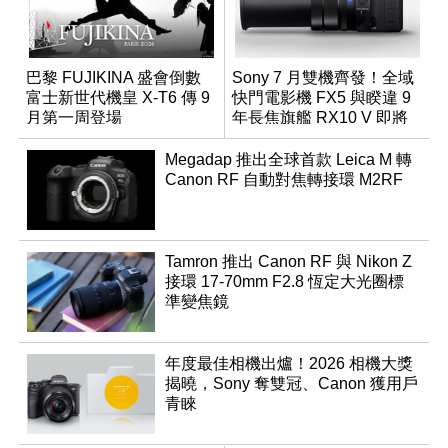
巴黎 FUJIKINA 盛會倒數
Sony 7 月雙機齊發！全域
富士新世代機皇 X-T6 傳 9
快門電影機 FX5 與睽違 9
月第一周登場
年長焦旗艦 RX10 V 即將
登場
Megadap 推出全球首款 Leica M 轉
Canon RF 自動對焦轉接環 M2RF
Tamron 推出 Canon RF 與 Nikon Z
接環 17-70mm F2.8 恆定大光圈標
準變焦鏡
年度最佳相機出爐！2026 相機大獎
揭曉，Sony 奪雙冠、Canon 獲用戶
青睞