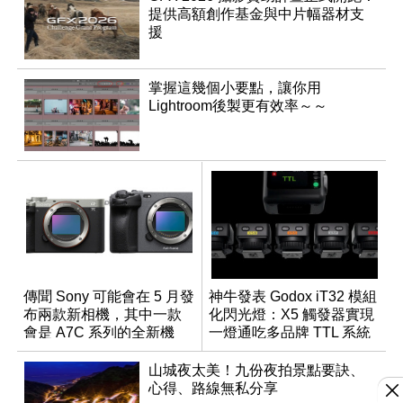
提供高額創作基金與中片幅器材支
援
掌握這幾個小要點，讓你用
Lightroom後製更有效率～～
傳聞 Sony 可能會在 5 月發
神牛發表 Godox iT32 模組
布兩款新相機，其中一款
化閃光燈：X5 觸發器實現
會是 A7C 系列的全新機
一燈通吃多品牌 TTL 系統
種？
山城夜太美！九份夜拍景點要訣、
心得、路線無私分享