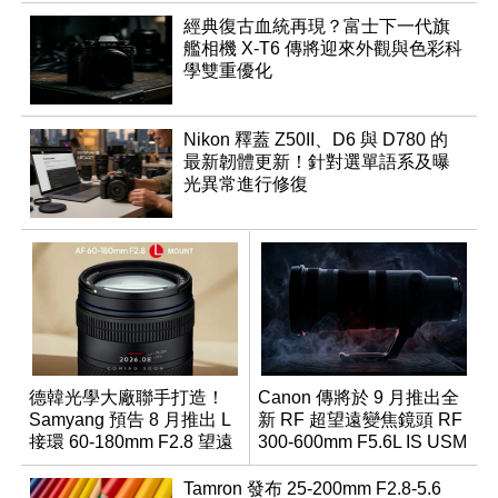
經典復古血統再現？富士下一代旗
艦相機 X-T6 傳將迎來外觀與色彩科
學雙重優化
Nikon 釋蓋 Z50II、D6 與 D780 的
最新韌體更新！針對選單語系及曝
光異常進行修復
德韓光學大廠聯手打造！
Canon 傳將於 9 月推出全
Samyang 預告 8 月推出 L
新 RF 超望遠變焦鏡頭 RF
接環 60-180mm F2.8 望遠
300-600mm F5.6L IS USM
變焦鏡
Tamron 發布 25-200mm F2.8-5.6