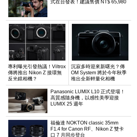
式在台發表！建議售價 NT$ 65,980
專利曝光引發熱議！Viltrox
沉寂多時迎來新曙光？傳
傳將推出 Nikon Z 接環無
OM System 將於今年秋季
反光鏡相機？
推出全新輕量化相機
Panasonic LUMIX L10 正式登場！
高質感隨身機，以感性美學迎接
LUMIX 25 週年
福倫達 NOKTON classic 35mm
F1.4 for Canon RF、Nikon Z 雙卡
口 7 月同步登台