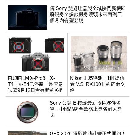
傳 Sony 雙處理器與全域快門新機即
將現身？多款機身鏡頭未來兩到三
個月內有望登場
FUJIFILM X-Pro3、X-
Nikon 1 J5評測：1吋復仇
T4、X-E4已停產！是否意
者 V.S. RX100 III的宿命交
味著9月12日會有新的X相
鋒
機發表？
Sony 公開 E 接環最新授權夥伴名
單！中國品牌全數榜上無名耐人尋
味
GFX 2026 攝影贊助計畫正式開跑！