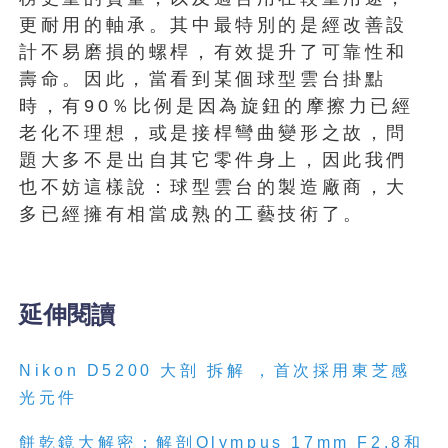
更耐用的軸承。其中最特別的是經改善設
計不易磨損的螺桿，有效提升了可靠性和
壽命。因此，當看到某個球型雲台掛點
時，有90％比例是因為旋鈕的摩擦力已經
老化不理想，或是接桿彎曲變形之故，問
題大多不是出自其它零件身上，因此我們
也不妨這樣說：球型雲台的製造廠商，大
多已經擁有相當成熟的工藝技術了。
延伸閱讀
Nikon D5200 大剖
拆
解
，首次採用東芝感
光元件
餅乾鏡大
解
密：
解
剖Olympus 17mm F2.8和