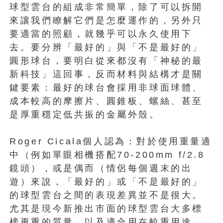
球型雲台的組成非常簡單，除了可以拆開
來讓我們瞭解它們是怎麼運作的，另外只
要適當的照顧，就幾乎可以永久使用下
去。要分辨「最好的」與「不是最好的」
圓形球台，要明白從來都沒有「神秘的最
新科技」這回事，反而材料與結構才是關
鍵要素：最好的球台會採用非球面球體、
成本較高的摩擦片、圓錐板、螺絲、甚至
是厚重穩定低共振的金屬外殼。
Roger Cicala個人認為：對於使用重量適
中（例如單眼相機搭配70-200mm f/2.8
鏡頭），或是偶而（情侶每個週末的出
遊）來說，「最好的」或「不是最好的」
的球型雲台之間的表現差異並不是很大。
尤其是現今新推出市面的球型雲台大多標
榜更重的質量，以及適合用在較重用途，