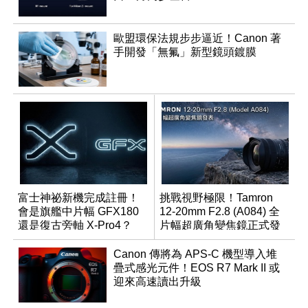
歐盟環保法規步步逼近！Canon 著
手開發「無氟」新型鏡頭鍍膜
富士神祕新機完成註冊！
挑戰視野極限！Tamron
會是旗艦中片幅 GFX180
12-20mm F2.8 (A084) 全
還是復古旁軸 X-Pro4？
片幅超廣角變焦鏡正式發
表
Canon 傳將為 APS-C 機型導入堆
疊式感光元件！EOS R7 Mark II 或
迎來高速讀出升級