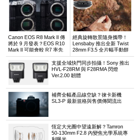
Canon EOS R8 Mark II 傳
經典旋轉散景隨身攜帶！
將於 9 月發表？EOS R10
Lensbaby 推出全新 Twist
Mark II 可能會較 R7 率先
28mm F3.5 全片幅手動餅
推出
乾鏡
支援全域快門同步拍攝！Sony 推出
HVL-F28RM 與 F28RMA 閃燈
Ver.2.00 韌體
補齊全幅產品線空缺？徠卡新機
SL3-P 最新規格與售價傳聞流出
恆定大光圈中望遠新解？Tamron
50-130mm F2.8 內變焦光學系統專
利曝光