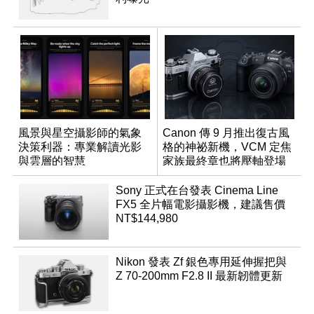
風景與星空攝影師的氣象
Canon 傳 9 月推出復古風
決策利器：專業解讀光影
格的神祕新機，VCM 定焦
與雲層的智慧
家族最終章也將壓軸登場
App「Atmos」登場
Sony 正式在台發表 Cinema Line
FX5 全片幅電影攝影機，建議售價
NT$144,980
Nikon 發表 Zf 銀色專用延伸握把與
Z 70-200mm F2.8 II 最新韌體更新