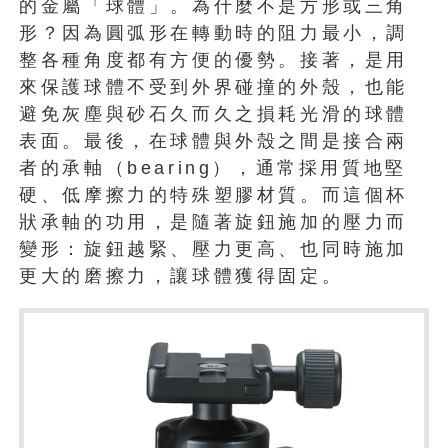
的金屬「球體」。為什麼不是方形或三角
形？因為圓弧形在轉動時的阻力最小，調
整各種角度都有方便的優勢。接著，是用
來保護球體不受到外界碰撞的外殼，也能
避免灰塵與砂石久而久之損耗光滑的球體
表面。最後，在球體與外殼之間是接合兩
者的承軸（bearing），通常採用質地堅
硬、低摩擦力的特殊塑膠材質。而這個杯
狀承軸的功用，是隨著旋鈕施加的壓力而
變形：旋鈕越緊、壓力更高、也同時施加
更大的磨擦力，讓球體獲得固定。