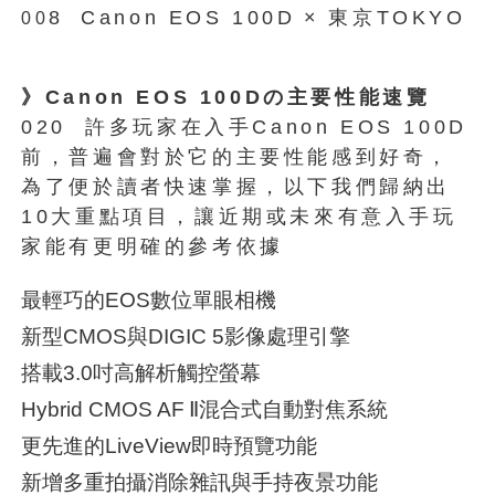
8
Canon EOS 100D
×
東京TOKYO
00
》Canon EOS 100Dの主要性能速覽
020 許多玩家在入手Canon EOS 100D
前，普遍會對於它的主要性能感到好奇，
為了便於讀者快速掌握，以下我們歸納出
10大重點項目，讓近期或未來有意入手玩
家能有更明確的參考依據
最輕巧的EOS數位單眼相機
新型CMOS與DIGIC 5影像處理引擎
搭載3.0吋高解析觸控螢幕
Hybrid CMOS AF
Ⅱ混合式自動對焦系統
更先進的LiveView即時預覽功能
新增多重拍攝消除雜訊與手持夜景功能