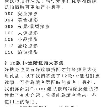
攝技巧進行深究，讓你未來在從事相關議
題拍攝時可更加得心應手。
090
兒童攝影
094
美食攝影
098
夜景∕晨昏攝影
102
人像攝影
108
小品攝影
112
寵物攝影
116
旅遊攝影
》12款中∕進階鏡頭大募集
好機身也要有好鏡頭搭配才能發揮最大使
用效益，以下我們募集了12款中∕進階對應
鏡頭，可作為讀者選配時的參考；另外，
我們亦針對Canon鏡頭接環種類及鏡頭特
性做了初步介紹，希望能為讀者帶來一些
使用上的幫助。