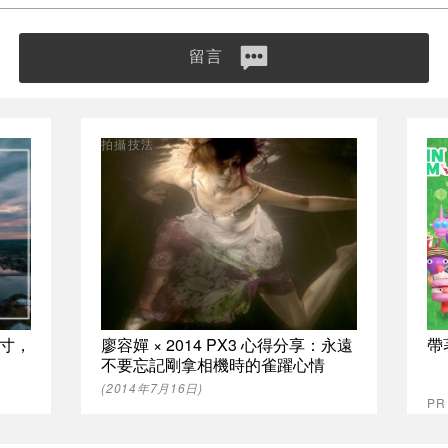
留言
拍攝技法
寸，
廖容嬋 × 2014 PX3 心得分享：永遠
帶
不要忘記剛拿相機時的雀躍心情
(2014年7月16日)
PR