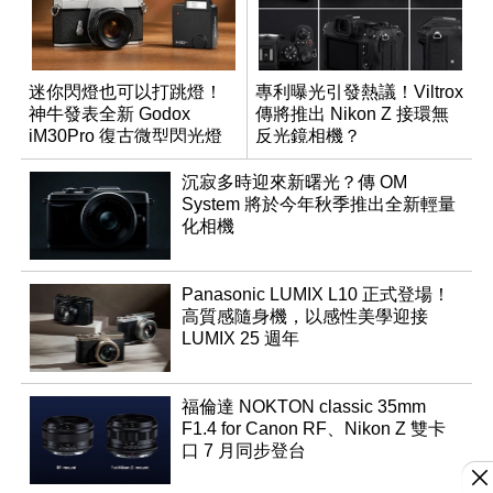
迷你閃燈也可以打跳燈！
專利曝光引發熱議！Viltrox
神牛發表全新 Godox
傳將推出 Nikon Z 接環無
iM30Pro 復古微型閃光燈
反光鏡相機？
沉寂多時迎來新曙光？傳 OM
System 將於今年秋季推出全新輕量
化相機
Panasonic LUMIX L10 正式登場！
高質感隨身機，以感性美學迎接
LUMIX 25 週年
福倫達 NOKTON classic 35mm
F1.4 for Canon RF、Nikon Z 雙卡
口 7 月同步登台