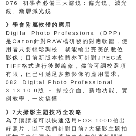
076
初學者必備三大濾鏡：偏光鏡、減光
鏡、漸層減光鏡
》學會附屬軟體的應用
Digital Photo Professional（DPP）
是Canon針對RAW檔研發的對應軟體，使
用者只要輕鬆調校，就能輸出完美的數位
影像；目前新版本軟體亦可針對JPEG或
TIFF格式進行後製編修，儘管可調校選項
有限，但已可滿足多數影像的應用需求。
82
Digital Photo Professional
0
3.13
10.0版 －
操控介面、新增功能、實
.
例教學，一次搞懂！
》7大攝影主題技巧全攻略
為了讓讀者可以快速活用EOS 100D拍出
好照片，以下我們針對目前7大攝影主題拍