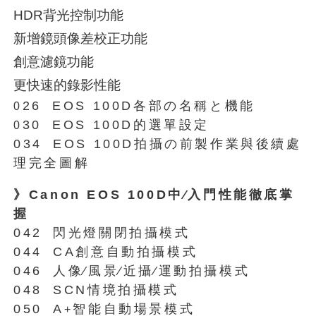
HDR背光控制功能
新增鏡頭像差校正功能
創意濾鏡功能
更快速的錄影性能
26
EOS 100D各部の名稱と機能
0
30
EOS 100D的選單設定
0
034
EOS 100D拍攝の前製作業與後續處
理完全圖解
》Canon EOS 100D中∕入門性能徹底掌
握
042
閃光燈關閉拍攝模式
044
CA創意自動拍攝模式
046
人像∕風景∕近攝∕運動拍攝模式
048
SCN情境拍攝模式
050
A
智能自動場景模式
+