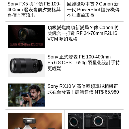
Sony FX5 與平價 FE 100-
回歸攝影本質？Canon 新
400mm 發表會前夕規格與
一代 PowerShot 隨身機傳
售價全面流出
今年底前現身
頂級變焦鏡頭新變局？傳 Canon 將
雙鏡合一打造 RF 24-70mm F2L IS
VCM 夢幻規格
Sony 正式發表 FE 100-400mm
F5.6-8 OSS，654g 羽量化設計手持
更輕鬆
Sony RX10 V 高倍率類單眼相機正
式在台發表！建議售價 NT$ 65,980