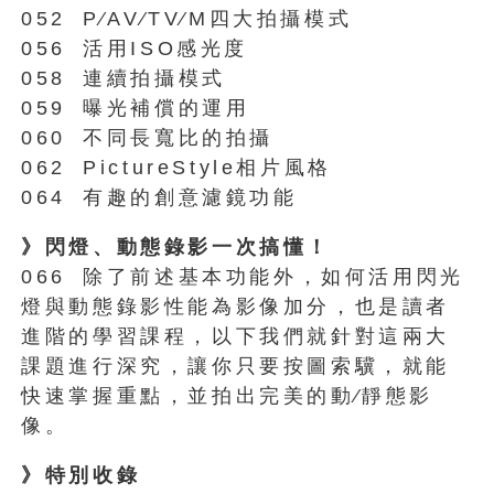
052
P∕AV∕TV∕M四大拍攝模式
056
活用ISO感光度
058
連續拍攝模式
059
曝光補償的運用
060
不同長寬比的拍攝
062
PictureStyle相片風格
064
有趣的創意濾鏡功能
》閃燈、動態錄影一次搞懂！
066
除了前述基本功能外，如何活用閃光
燈與動態錄影性能為影像加分，也是讀者
進階的學習課程，以下我們就針對這兩大
課題進行深究，讓你只要按圖索驥，就能
快速掌握重點，並拍出完美的動∕靜態影
像。
》特別收錄