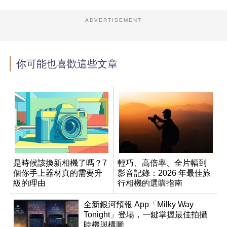
ADVERTISEMENT
你可能也喜歡這些文章
是時候該換新相機了嗎？7
輕巧、高倍率、全片幅到
個你手上器材真的需要升
影音記錄：2026 年最佳旅
級的理由
行相機的選購指南
全新銀河預報 App「Milky Way
Tonight」登場，一鍵掌握最佳拍攝
時機與構圖