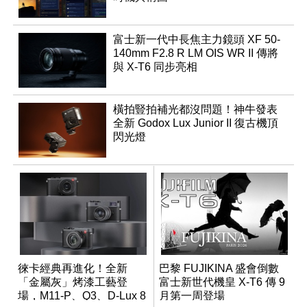
富士新一代中長焦主力鏡頭 XF 50-
140mm F2.8 R LM OIS WR II 傳將
與 X-T6 同步亮相
橫拍豎拍補光都沒問題！神牛發表
全新 Godox Lux Junior II 復古機頂
閃光燈
徠卡經典再進化！全新
巴黎 FUJIKINA 盛會倒數
「金屬灰」烤漆工藝登
富士新世代機皇 X-T6 傳 9
場，M11-P、Q3、D-Lux 8
月第一周登場