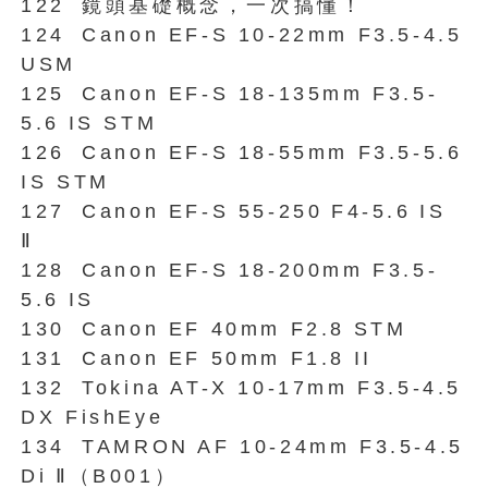
122
鏡頭基礎概念，一次搞懂！
124
Canon EF-S 10-22mm F3.5-4.5
USM
125
Canon EF-S 18-135mm F3.5-
5.6
IS STM
126
Canon EF-S 18-55mm F3.5-5.6
IS STM
127
Canon EF-S 55-250
F4-5.6
IS
Ⅱ
128
Canon EF-S 18-200mm F3.5-
5.6
IS
130
Canon EF 40mm F2.8
STM
131
Canon EF 50mm F1.8
II
132
Tokina AT-X 10-17mm F3.5-4.5
DX FishEye
134
TAMRON AF 10-24mm F3.5-4.5
Di
Ⅱ（B001）