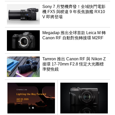
領銜換裝
Sony 7 月雙機齊發！全域快門電影
機 FX5 與睽違 9 年長焦旗艦 RX10
V 即將登場
Megadap 推出全球首款 Leica M 轉
Canon RF 自動對焦轉接環 M2RF
Tamron 推出 Canon RF 與 Nikon Z
接環 17-70mm F2.8 恆定大光圈標
準變焦鏡