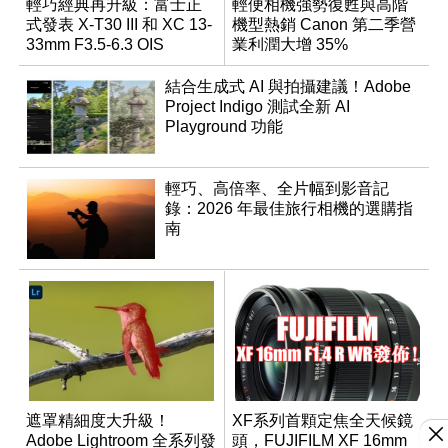
輕巧經典再升級：富士正
輕便相機強勢復甦與高階
式發表 X-T30 III 和 XC 13-
機型熱銷 Canon 第二季營
33mm F3.5-6.3 OIS
業利潤大增 35%
結合生成式 AI 與拍攝建議！Adobe
Project Indigo 測試全新 AI
Playground 功能
輕巧、高倍率、全片幅到影音記
錄：2026 年最佳旅行相機的選購指
南
遮罩精細度大升級！
XF系列首顆定焦全天候鏡
Adobe Lightroom 全系列發
頭，FUJIFILM XF 16mm