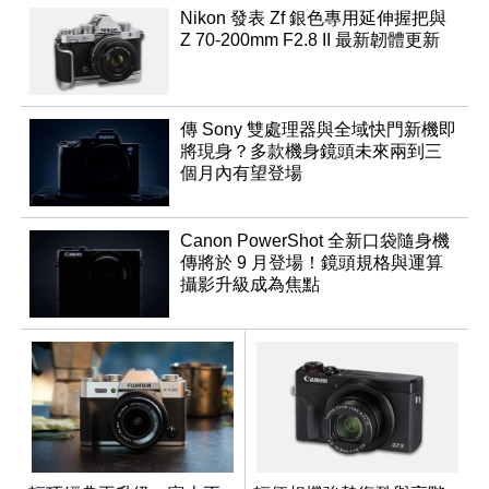
Nikon 發表 Zf 銀色專用延伸握把與
Z 70-200mm F2.8 II 最新韌體更新
傳 Sony 雙處理器與全域快門新機即
將現身？多款機身鏡頭未來兩到三
個月內有望登場
Canon PowerShot 全新口袋隨身機
傳將於 9 月登場！鏡頭規格與運算
攝影升級成為焦點