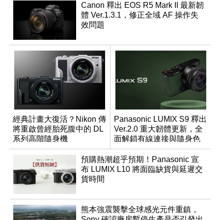
Canon 釋出 EOS R5 Mark II 最新韌
體 Ver.1.3.1，修正全域 AF 操作失
效問題
經典計畫大復活？Nikon 傳
Panasonic LUMIX S9 釋出
將重啟曾經胎死腹中的 DL
Ver.2.0 重大韌體更新，全
系列高階隨身機
面解鎖有線連接與隨身色
調編輯
預購熱潮超乎預期！Panasonic 宣
布 LUMIX L10 將面臨缺貨與延遲交
貨時間
熊本強震襲擊全球感光元件重鎮，
Sony 確認廠房暫停生產是否引發出