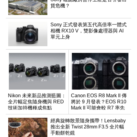
貨危機？
Sony 正式發表第五代高倍率一體式
相機 RX10 V，雙影像處理器與 AI
單元上身
Nikon 未來新品推測藍圖：
Canon EOS R8 Mark II 傳
全片幅定焦隨身機與 RED
將於 9 月發表？EOS R10
技術加持機種成焦點
Mark II 可能會較 R7 率先
推出
經典旋轉散景隨身攜帶！Lensbaby
推出全新 Twist 28mm F3.5 全片幅
手動餅乾鏡