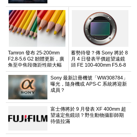
Tamron 發布 25-200mm
蓄勢待發？傳 Sony 將於 8
F2.8-5.6 G2 韌體更新，廣
月 4 日發表平價超望遠鏡
角至中焦段微距性能大幅
頭 FE 100-400mm F5.6-8
升級
Sony 最新註冊機號「WW308784」
曝光，隨身機或 APS-C 系統將迎新
成員？
富士傳將於 9 月發表 XF 400mm 超
望遠定焦鏡頭？野生動物攝影師期
待值拉滿