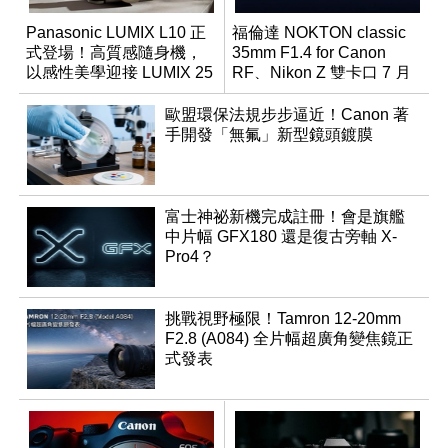
Panasonic LUMIX L10 正
福倫達 NOKTON classic
式登場！高質感隨身機，
35mm F1.4 for Canon
以感性美學迎接 LUMIX 25
RF、Nikon Z 雙卡口 7 月
週年
同步登台
歐盟環保法規步步逼近！Canon 著
手開發「無氟」新型鏡頭鍍膜
富士神祕新機完成註冊！會是旗艦
中片幅 GFX180 還是復古旁軸 X-
Pro4？
挑戰視野極限！Tamron 12-20mm
F2.8 (A084) 全片幅超廣角變焦鏡正
式發表