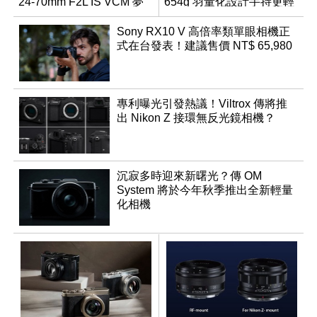
24-70mm F2L IS VCM 夢
654g 羽量化設計手持更輕
幻規格
鬆
Sony RX10 V 高倍率類單眼相機正
式在台發表！建議售價 NT$ 65,980
專利曝光引發熱議！Viltrox 傳將推
出 Nikon Z 接環無反光鏡相機？
沉寂多時迎來新曙光？傳 OM
System 將於今年秋季推出全新輕量
化相機