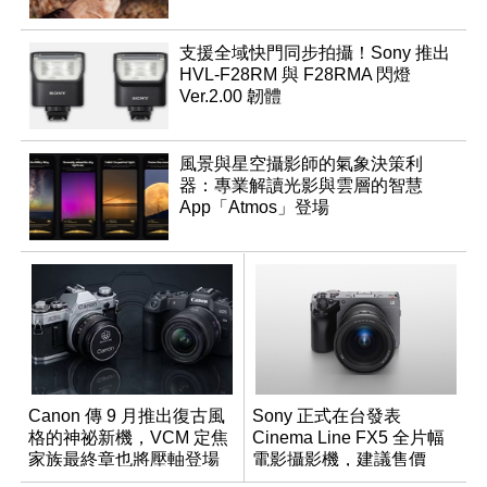
支援全域快門同步拍攝！Sony 推出
HVL-F28RM 與 F28RMA 閃燈
Ver.2.00 韌體
風景與星空攝影師的氣象決策利
器：專業解讀光影與雲層的智慧
App「Atmos」登場
Canon 傳 9 月推出復古風
Sony 正式在台發表
格的神祕新機，VCM 定焦
Cinema Line FX5 全片幅
家族最終章也將壓軸登場
電影攝影機，建議售價
NT$144,980