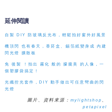
延伸閱讀
自製
DIY
防玻璃反光布，輕鬆拍好窗外好風景
機頂閃
也有春天，香菸盒、錫箔紙變身成
內建
閃光燈
擴散板
免
後製
！拍出
霧化
般的
朦朧美
的人像，一
個塑膠袋搞定！
光纖控光套件，
DIY
動手做出可任意彎曲的閃
光燈
圖片、資料來源：
、
mylightshop
petapixel