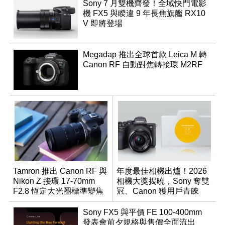
Sony 7 月雙機齊發！全域快門電影
機 FX5 與睽違 9 年長焦旗艦 RX10
V 即將登場
Megadap 推出全球首款 Leica M 轉
Canon RF 自動對焦轉接環 M2RF
Tamron 推出 Canon RF 與
年度最佳相機出爐！2026
Nikon Z 接環 17-70mm
相機大獎揭曉，Sony 奪雙
F2.8 恆定大光圈標準變焦
冠、Canon 獲用戶青睞
鏡
Sony FX5 與平價 FE 100-400mm
發表會前夕規格與售價全面流出