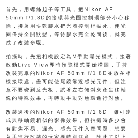
首先，用螺絲起子等工具，把Nikon AF
50mm f/1.8D的接環與光圈控制環部分小心移
除，接著用快乾膠水把光圈控制桿黏死，使光
圈保持全開狀態，等待膠水完全乾固後，就完
成了改裝步驟。
拍攝時，先把相機設定為M手動曝光模式，接著
啟動Live View即時預覽模式開始構圖，手持
改裝完畢的Nikon AF 50mm f/1.8D並放在相
機接環處，盡可能使尾鏡靠近感光元件，但注
意不要碰到反光板，試著左右傾斜來產生移軸
鏡的特殊效果，再轉動手動對焦環進行對焦。
改裝過後的Nikon AF 50mm f/1.8D，雖可達
成與移軸鏡相似的影像效果，但拍攝時多少會
有對焦不易、漏光、感光元件入塵問題，想要
著手進行改裝的玩家要特別注意。除此了以上