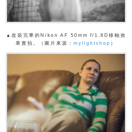
▲改裝完畢的Nikon AF 50mm f/1.8D移軸效
果
實拍。
（圖片來源：
mylightshop
）