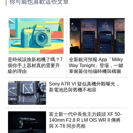
你可能也喜歡這些文章
是時候該換新相機了嗎？7
全新銀河預報 App「Milky
個你手上器材真的需要升
Way Tonight」登場，一鍵
級的理由
掌握最佳拍攝時機與構圖
Sony A7R VI 疑似真機外觀曝光，
新電池恐與舊機不相容
富士新一代中長焦主力鏡頭 XF 50-
140mm F2.8 R LM OIS WR II 傳將
與 X-T6 同步亮相