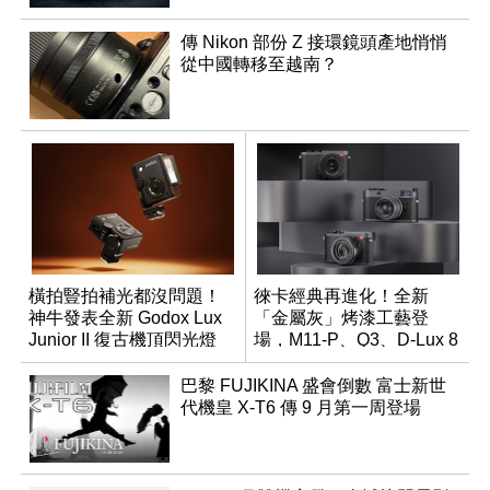
傳 Nikon 部份 Z 接環鏡頭產地悄悄
從中國轉移至越南？
橫拍豎拍補光都沒問題！
徠卡經典再進化！全新
神牛發表全新 Godox Lux
「金屬灰」烤漆工藝登
Junior II 復古機頂閃光燈
場，M11-P、Q3、D-Lux 8
領銜換裝
巴黎 FUJIKINA 盛會倒數 富士新世
代機皇 X-T6 傳 9 月第一周登場