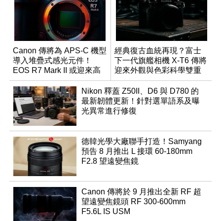
Canon 傳將為 APS-C 機型
經典復古血統再現？富士
導入堆疊式感光元件！
下一代旗艦相機 X-T6 傳將
EOS R7 Mark II 或迎來高
迎來外觀與色彩科學雙重
速讀出升級
優化
Nikon 釋蓋 Z50II、D6 與 D780 的
最新韌體更新！針對選單語系及曝
光異常進行修復
德韓光學大廠聯手打造！Samyang
預告 8 月推出 L 接環 60-180mm
F2.8 望遠變焦鏡
Canon 傳將於 9 月推出全新 RF 超
望遠變焦鏡頭 RF 300-600mm
F5.6L IS USM