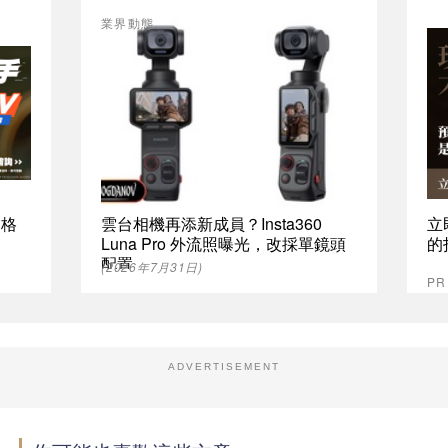
業界動態
資格
雲台相機再添新成員？Insta360
立
Luna Pro 外流照曝光，改採單鏡頭
的
配置
(2026年7月31日)
P
ADVERTISEMENT