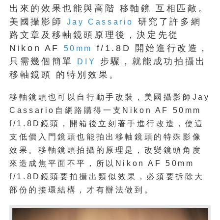
出來的效果也能與高階 移軸鏡 互相匹敵。
美國攝影師
研究了許多網
Jay Cassario
路文章及移軸鏡頭原理後，決定先從
Nikon AF
f/1.8D 開始進行改造，
50mm
只需幾個簡單
步驟，就能成功拍攝出
DIY
移軸鏡頭 的特別效果。
移軸鏡頭也可以自行動手改裝，美國攝影師Jay
Cassario自網路購得一支Nikon AF 50mm
f/1.8D鏡頭，開箱後立刻著手進行改造，使這
支低價入門鏡頭也能拍出移軸鏡頭的特殊影像
效果。移軸鏡頭拍攝的原理是，改變鏡頭角度
來造成焦平面不平，所以Nikon AF 50mm
f/1.8D鏡頭要拍攝出類似效果，必須要拆除大
部份的接環結構，才有辦法做到。