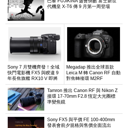
巴黎 FUJIKINA 盛會倒數 富士新世
代機皇 X-T6 傳 9 月第一周登場
Sony 7 月雙機齊發！全域
Megadap 推出全球首款
快門電影機 FX5 與睽違 9
Leica M 轉 Canon RF 自動
年長焦旗艦 RX10 V 即將
對焦轉接環 M2RF
登場
Tamron 推出 Canon RF 與 Nikon Z
接環 17-70mm F2.8 恆定大光圈標
準變焦鏡
Sony FX5 與平價 FE 100-400mm
發表會前夕規格與售價全面流出