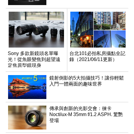
Sony 多款新鏡頭名單曝
台北101必拍私房攝點全記
光！從魚眼變焦到超望遠
錄（2021/06/11更新）
定焦原型鏡現身
鏡射倒影的5大拍攝技巧！讓你輕鬆
入門一體兩面的趣味世界
傳承與創新的光影交會：徠卡
Noctilux-M 35mm f/1.2 ASPH. 驚艷
登場