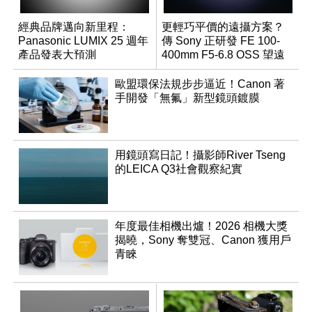
經典品牌邁向新里程：
更輕巧平價的遠攝方案？
Panasonic LUMIX 25 週年
傳 Sony 正研發 FE 100-
產品發表大預測
400mm F5-6.8 OSS 望遠
變焦鏡頭
歐盟環保法規步步逼近！Canon 著
手開發「無氟」新型鏡頭鍍膜
用鏡頭寫日記！攝影師River Tseng
的LEICA Q3社會觀察紀實
年度最佳相機出爐！2026 相機大獎
揭曉，Sony 奪雙冠、Canon 獲用戶
青睞