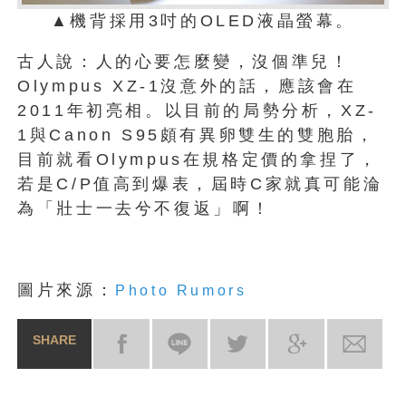
▲機背採用3吋的OLED液晶螢幕。
古人說：人的心要怎麼變，沒個準兒！
Olympus XZ-1沒意外的話，應該會在
2011年初亮相。以目前的局勢分析，XZ-
1與Canon S95頗有異卵雙生的雙胞胎，
目前就看Olympus在規格定價的拿捏了，
若是C/P值高到爆表，屆時C家就真可能淪
為「壯士一去兮不復返」啊！
圖片來源：
Photo Rumors
SHARE