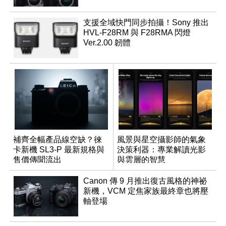
支援全域快門同步拍攝！Sony 推出
HVL-F28RM 與 F28RMA 閃燈
Ver.2.00 韌體
補齊全幅產品線空缺？徠
風景與星空攝影師的氣象
卡新機 SL3-P 最新規格與
決策利器：專業解讀光影
售價傳聞流出
與雲層的智慧
App「Atmos」登場
Canon 傳 9 月推出復古風格的神祕
新機，VCM 定焦家族最終章也將壓
軸登場