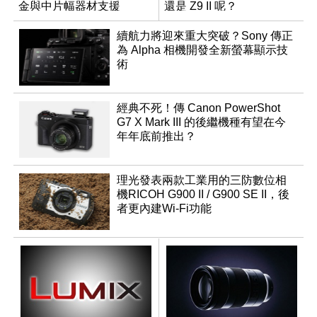
金與中片幅器材支援
還是 Z9 II 呢？
續航力將迎來重大突破？Sony 傳正
為 Alpha 相機開發全新螢幕顯示技
術
經典不死！傳 Canon PowerShot
G7 X Mark III 的後繼機種有望在今
年年底前推出？
理光發表兩款工業用的三防數位相
機RICOH G900 II / G900 SE II，後
者更內建Wi-Fi功能