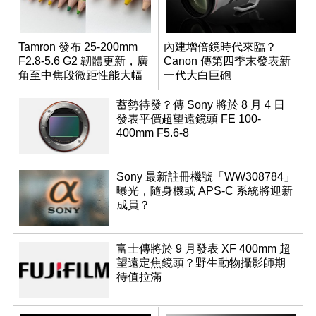
Tamron 發布 25-200mm
內建增倍鏡時代來臨？
F2.8-5.6 G2 韌體更新，廣
Canon 傳第四季末發表新
角至中焦段微距性能大幅
一代大白巨砲
升級
蓄勢待發？傳 Sony 將於 8 月 4 日
發表平價超望遠鏡頭 FE 100-
400mm F5.6-8
Sony 最新註冊機號「WW308784」
曝光，隨身機或 APS-C 系統將迎新
成員？
富士傳將於 9 月發表 XF 400mm 超
望遠定焦鏡頭？野生動物攝影師期
待值拉滿