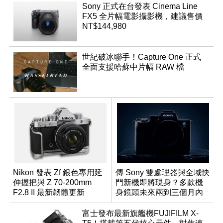
Sony 正式在台發表 Cinema Line
FX5 全片幅電影攝影機，建議售價
NT$144,980
世紀破冰聯手！Capture One 正式
全面支援哈蘇中片幅 RAW 檔
Nikon 發表 Zf 銀色專用延
傳 Sony 雙處理器與全域快
伸握把與 Z 70-200mm
門新機即將現身？多款機
F2.8 II 最新韌體更新
身鏡頭未來兩到三個月內
有望登場
富士發布最新旗艦機FUJIFILM X-