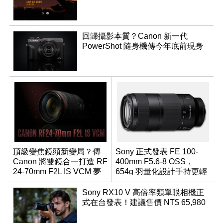
回歸攝影本質？Canon 新一代
PowerShot 隨身機傳今年底前現身
頂級變焦鏡頭新變局？傳
Sony 正式發表 FE 100-
Canon 將雙鏡合一打造 RF
400mm F5.6-8 OSS，
24-70mm F2L IS VCM 夢
654g 羽量化設計手持更輕
幻規格
鬆
Sony RX10 V 高倍率類單眼相機正
式在台發表！建議售價 NT$ 65,980