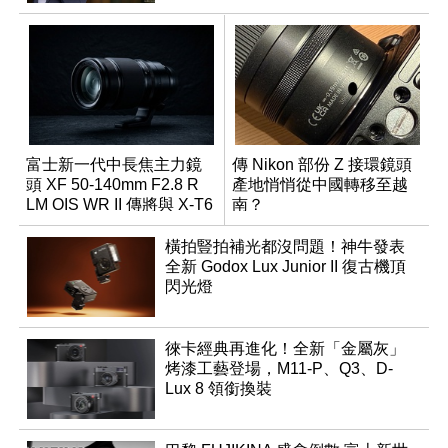
富士新一代中長焦主力鏡
傳 Nikon 部份 Z 接環鏡頭
頭 XF 50-140mm F2.8 R
產地悄悄從中國轉移至越
LM OIS WR II 傳將與 X-T6
南？
同步亮相
橫拍豎拍補光都沒問題！神牛發表
全新 Godox Lux Junior II 復古機頂
閃光燈
徠卡經典再進化！全新「金屬灰」
烤漆工藝登場，M11-P、Q3、D-
Lux 8 領銜換裝