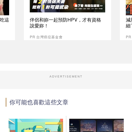
吃這
伴侶和妳一起預防HPV，才有資格
減
說愛妳！
細
PR 台灣癌症基金會
PR
ADVERTISEMENT
你可能也喜歡這些文章