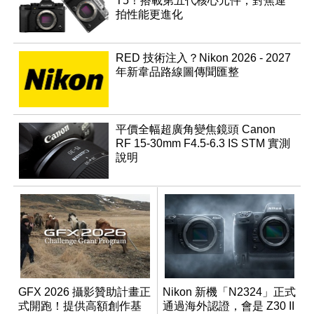
T5！搭載第五代核心元件，對焦連
拍性能更進化
RED 技術注入？Nikon 2026 - 2027
年新韋品路線圖傳聞匯整
平價全幅超廣角變焦鏡頭 Canon
RF 15-30mm F4.5-6.3 IS STM 實測
說明
GFX 2026 攝影贊助計畫正
Nikon 新機「N2324」正式
式開跑！提供高額創作基
通過海外認證，會是 Z30 II