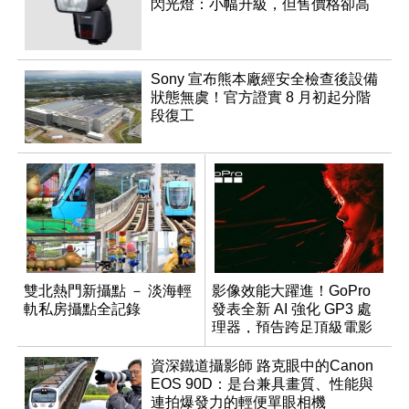
閃光燈：小幅升級，但售價格卻高
Sony 宣布熊本廠經安全檢查後設備
狀態無虞！官方證實 8 月初起分階
段復工
雙北熱門新攝點 － 淡海輕
影像效能大躍進！GoPro
軌私房攝點全記錄
發表全新 AI 強化 GP3 處
理器，預告跨足頂級電影
機市場
資深鐵道攝影師 路克眼中的Canon
EOS 90D：是台兼具畫質、性能與
連拍爆發力的輕便單眼相機