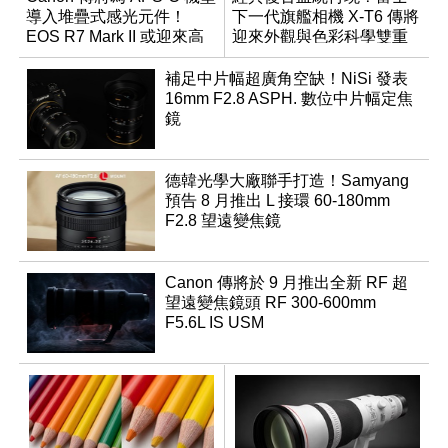
導入堆疊式感光元件！
下一代旗艦相機 X-T6 傳將
EOS R7 Mark II 或迎來高
迎來外觀與色彩科學雙重
速讀出升級
優化
補足中片幅超廣角空缺！NiSi 發表
16mm F2.8 ASPH. 數位中片幅定焦
鏡
德韓光學大廠聯手打造！Samyang
預告 8 月推出 L 接環 60-180mm
F2.8 望遠變焦鏡
Canon 傳將於 9 月推出全新 RF 超
望遠變焦鏡頭 RF 300-600mm
F5.6L IS USM