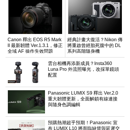
Canon 釋出 EOS R5 Mark
經典計畫大復活？Nikon 傳
II 最新韌體 Ver.1.3.1，修正
將重啟曾經胎死腹中的 DL
全域 AF 操作失效問題
系列高階隨身機
雲台相機再添新成員？Insta360
Luna Pro 外流照曝光，改採單鏡頭
配置
Panasonic LUMIX S9 釋出 Ver.2.0
重大韌體更新，全面解鎖有線連接
與隨身色調編輯
預購熱潮超乎預期！Panasonic 宣
布 LUMIX L10 將面臨缺貨與延遲交