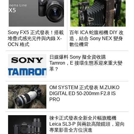
Sony FX5 正式發表！搭載
百年 ICA 蛇腹相機 DIY 改
堆疊式感光元件與內錄 X-
造，結合 Sony NEX 變身
OCN 格式
數位機背
日媒爆料 Sony 擬全資收購
Tamron，E 接環生態系迎來重大變
革？
OM SYSTEM 正式發表 M.ZUIKO
DIGITAL ED 50-200mm F2.8 IS
PRO
徠卡正式發表全新全片幅旗艦機
Leica SL3-P 與兩款高階鏡頭，迎向
專業影音全方位演進