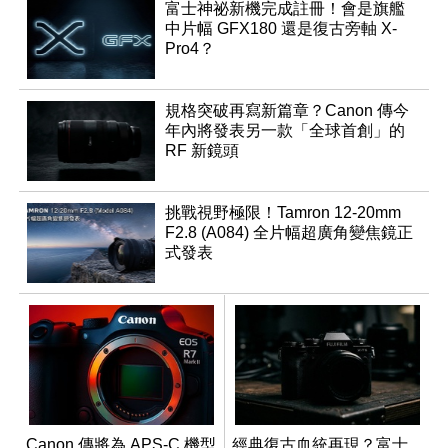
富士神祕新機完成註冊！會是旗艦
中片幅 GFX180 還是復古旁軸 X-
Pro4？
規格突破再寫新篇章？Canon 傳今
年內將發表另一款「全球首創」的
RF 新鏡頭
挑戰視野極限！Tamron 12-20mm
F2.8 (A084) 全片幅超廣角變焦鏡正
式發表
Canon 傳將為 APS-C 機型
經典復古血統再現？富士