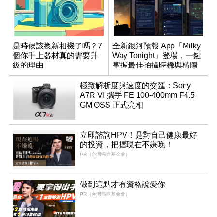
是時候該換新相機了嗎？7
全新銀河預報 App「Milky
個你手上器材真的需要升
Way Tonight」登場，一鍵
級的理由
掌握最佳拍攝時機與構圖
極致解析度與速度的交匯：Sony
A7R VI 攜手 FE 100-400mm F4.5
GM OSS 正式亮相
立即諮詢HPV！是對自己健康最好
的投資，把握現在不嫌晚！
PR（台灣癌症基金會）
做到這點才有資格說愛你
PR（台灣癌症基金會）