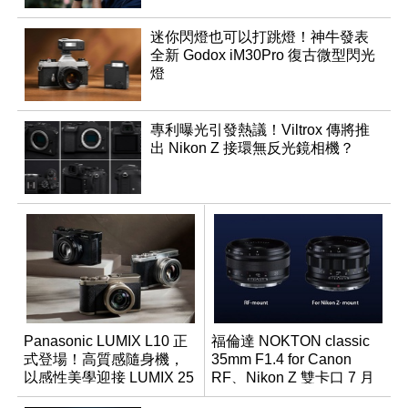
迷你閃燈也可以打跳燈！神牛發表
全新 Godox iM30Pro 復古微型閃光
燈
專利曝光引發熱議！Viltrox 傳將推
出 Nikon Z 接環無反光鏡相機？
Panasonic LUMIX L10 正
福倫達 NOKTON classic
式登場！高質感隨身機，
35mm F1.4 for Canon
以感性美學迎接 LUMIX 25
RF、Nikon Z 雙卡口 7 月
週年
同步登台