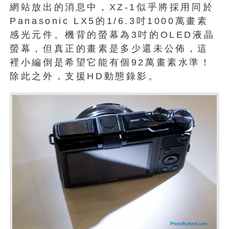
網站放出的消息中，XZ-1似乎將採用同於
Panasonic LX5的1/6.3吋1000萬畫素
感光元件。機背的螢幕為3吋的OLED液晶
螢幕，但真正的畫素是多少還未公佈，這
裡小編倒是希望它能有個92萬畫素水準！
除此之外，支援HD動態錄影。