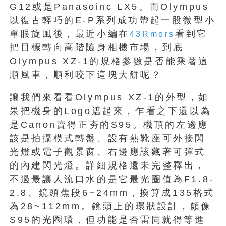
G12或是Panasoinc LX5。而Olympus
以復古輕巧的E-P系列成功帶起一股微型小
單眼旋風後，最近小編在
看到它
43Rmors
把目標轉向高階隨身相機市場，到底
Olympus XZ-1的規格參數是否能乘著這
順風車，順利咬下這塊大餅呢？
讓我們來看看Olympus XZ-1的外型，如
果把機身的Logo遮起來，乍看之下還以為
是Canon賣得正夯的S95。機頂的左邊應
該是拍攝模式轉盤、設有熱靴座可外接閃
光燈或電子觀景窗、右邊應該藏著可彈式
的內建閃光燈。詳細規格還未完整釋出，
不過最讓人流口水的是它最光圈值為F1.8-
2.8、鏡頭焦段6~24mm，換算成135格式
為28~112mm。鏡頭上的環狀設計，頗像
S95的光圈環，但功能是否雷同就得等進