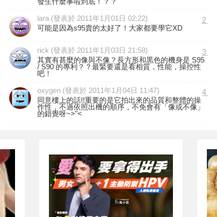
發生什麼事啦到底！？？
lara (發表於 2011年1月01日 02:22)
2
可能是因為s95賣的太好了！大家都要學它XD
rick (發表於 2011年1月03日 21:58)
3
其實有甚麼的像與不像？長方形和黒色的機身是 S95
/ S90 的專利？？最緊要還是看相質，性能，操控性
吧！
oxygen (發表於 2011年1月04日 11:47)
4
同意樓上的話!!重要的是它拍出來的品質和整體的操
作性，不過依照出機的順序，不免會有「像或不像」
的錯覺呀~>"<