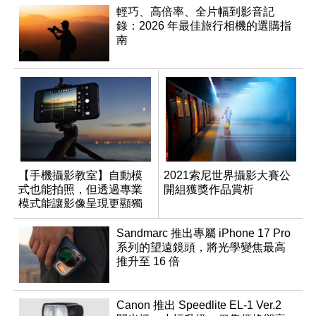
輕巧、高倍率、全片幅到影音記
錄：2026 年最佳旅行相機的選購指
南
【手機攝影教室】自動模
2021索尼世界攝影大賽公
式也能拍照，但透過專業
開組獲獎作品賞析
模式能讓影像呈現更顯獨
特與個人風格
Sandmarc 推出專屬 iPhone 17 Pro
系列的望遠鏡頭，將光學變焦最高
推升至 16 倍
Canon 推出 Speedlite EL-1 Ver.2