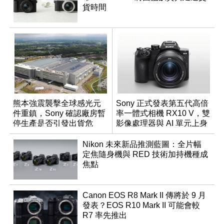
貨時間
熊本強震襲擊全球感光元
Sony 正式發表第五代高倍
件重鎮，Sony 確認廠房暫
率一體式相機 RX10 V，雙
停生產是否引發出貨危
影像處理器與 AI 單元上身
機？
Nikon 未來新品推測藍圖：全片幅
定焦隨身機與 RED 技術加持機種成
焦點
Canon EOS R8 Mark II 傳將於 9 月
發表？EOS R10 Mark II 可能會較
R7 率先推出