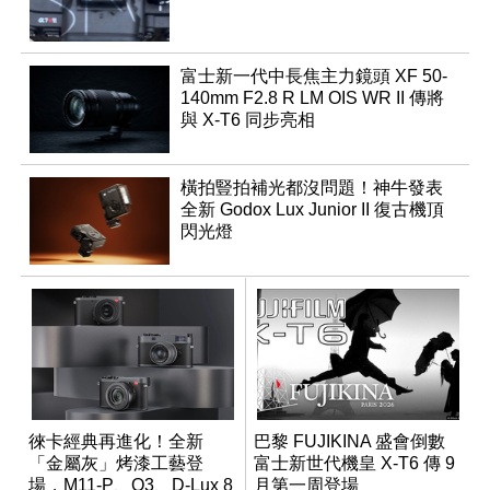
富士新一代中長焦主力鏡頭 XF 50-
140mm F2.8 R LM OIS WR II 傳將
與 X-T6 同步亮相
橫拍豎拍補光都沒問題！神牛發表
全新 Godox Lux Junior II 復古機頂
閃光燈
徠卡經典再進化！全新
巴黎 FUJIKINA 盛會倒數
「金屬灰」烤漆工藝登
富士新世代機皇 X-T6 傳 9
場，M11-P、Q3、D-Lux 8
月第一周登場