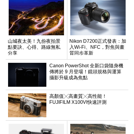
山城夜太美！九份夜拍景
Nikon D7200正式發表：加
點要訣、心得、路線無私
入Wi-Fi、NFC，對焦與畫
分享
質同步革新
Canon PowerShot 全新口袋隨身機
傳將於 9 月登場！鏡頭規格與運算
攝影升級成為焦點
高顏值╳高畫質╳高性能！
FUJIFILM X100VI快速評測