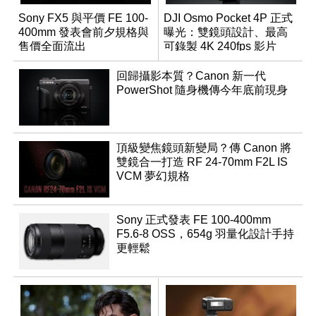
Sony FX5 與平價 FE 100-
DJI Osmo Pocket 4P 正式
400mm 發表會前夕規格與
曝光：雙鏡頭設計、最高
售價全面流出
可錄製 4K 240fps 影片
回歸攝影本質？Canon 新一代
PowerShot 隨身機傳今年底前現身
頂級變焦鏡頭新變局？傳 Canon 將
雙鏡合一打造 RF 24-70mm F2L IS
VCM 夢幻規格
Sony 正式發表 FE 100-400mm
F5.6-8 OSS，654g 羽量化設計手持
更輕鬆