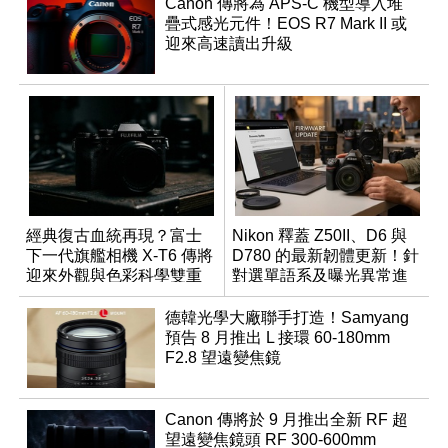
Canon 傳將為 APS-C 機型導入堆
疊式感光元件！EOS R7 Mark II 或
迎來高速讀出升級
經典復古血統再現？富士
Nikon 釋蓋 Z50II、D6 與
下一代旗艦相機 X-T6 傳將
D780 的最新韌體更新！針
迎來外觀與色彩科學雙重
對選單語系及曝光異常進
優化
行修復
德韓光學大廠聯手打造！Samyang
預告 8 月推出 L 接環 60-180mm
F2.8 望遠變焦鏡
Canon 傳將於 9 月推出全新 RF 超
望遠變焦鏡頭 RF 300-600mm