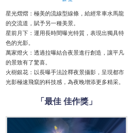
星光熠熠：極美的流線型線條，給經常車水馬龍
的交流道，賦予另一種美景。
星前月下：運用長時間曝光特質，表現出獨具特
色的光影。
萬家燈火：透過拉曝結合夜景進行創造，讓平凡
的景致有了驚喜。
火樹銀花：以長曝手法詮釋夜景攝影，呈現都市
光影極速飛竄的科技感，為夜晚增添更多精采。
「最佳 佳作獎」