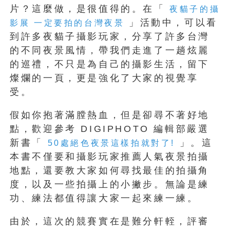
片？這麼做，是很值得的。在「
夜貓子的攝
」活動中，可以看
影展 一定要拍的台灣夜景
到許多夜貓子攝影玩家，分享了許多台灣
的不同夜景風情，帶我們走進了一趟炫麗
的巡禮，不只是為自己的攝影生活，留下
燦爛的一頁，更是強化了大家的視覺享
受。
假如你抱著滿膛熱血，但是卻尋不著好地
點，歡迎參考 DIGIPHOTO 編輯部嚴選
新書「
」。這
50處絕色夜景這樣拍就對了!
本書不僅要和攝影玩家推薦人氣夜景拍攝
地點，還要教大家如何尋找最佳的拍攝角
度，以及一些拍攝上的小撇步。無論是練
功、練法都值得讓大家一起來練一練。
由於，這次的競賽實在是難分軒輊，評審