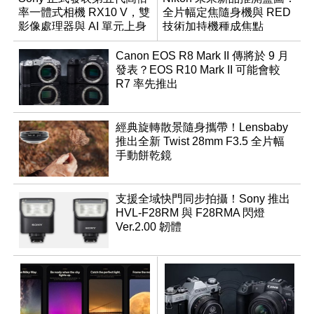
率一體式相機 RX10 V，雙
全片幅定焦隨身機與 RED
影像處理器與 AI 單元上身
技術加持機種成焦點
Canon EOS R8 Mark II 傳將於 9 月
發表？EOS R10 Mark II 可能會較
R7 率先推出
經典旋轉散景隨身攜帶！Lensbaby
推出全新 Twist 28mm F3.5 全片幅
手動餅乾鏡
支援全域快門同步拍攝！Sony 推出
HVL-F28RM 與 F28RMA 閃燈
Ver.2.00 韌體