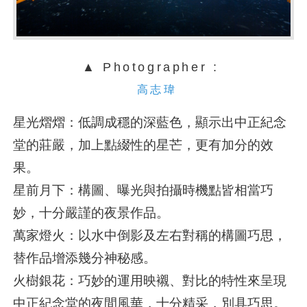
▲ Photographer :
高志瑋
星光熠熠：低調成穩的深藍色，顯示出中正紀念
堂的莊嚴，加上點綴性的星芒，更有加分的效
果。
星前月下：構圖、曝光與拍攝時機點皆相當巧
妙，十分嚴謹的夜景作品。
萬家燈火：以水中倒影及左右對稱的構圖巧思，
替作品增添幾分神秘感。
火樹銀花：巧妙的運用映襯、對比的特性來呈現
中正紀念堂的夜間風華，十分精采，別具巧思。