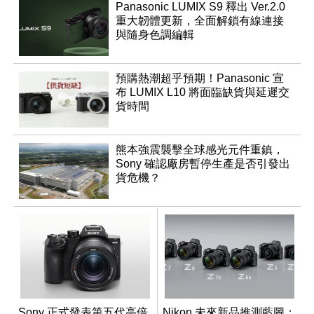
Panasonic LUMIX S9 釋出 Ver.2.0
重大韌體更新，全面解鎖有線連接
與隨身色調編輯
預購熱潮超乎預期！Panasonic 宣
布 LUMIX L10 將面臨缺貨與延遲交
貨時間
熊本強震襲擊全球感光元件重鎮，
Sony 確認廠房暫停生產是否引發出
貨危機？
Sony 正式發表第五代高倍
Nikon 未來新品推測藍圖：