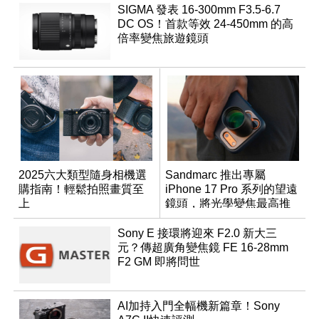
SIGMA 發表 16-300mm F3.5-6.7
DC OS！首款等效 24-450mm 的高
倍率變焦旅遊鏡頭
2025六大類型隨身相機選
Sandmarc 推出專屬
購指南！輕鬆拍照畫質至
iPhone 17 Pro 系列的望遠
上
鏡頭，將光學變焦最高推
升至 16 倍
Sony E 接環將迎來 F2.0 新大三
元？傳超廣角變焦鏡 FE 16-28mm
F2 GM 即將問世
AI加持入門全幅機新篇章！Sony