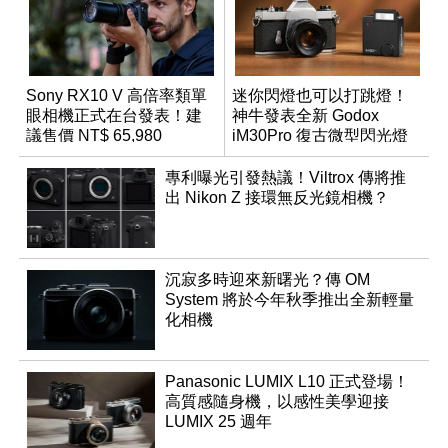
Sony RX10 V 高倍率類單
迷你閃燈也可以打跳燈！
眼相機正式在台發表！建
神牛發表全新 Godox
議售價 NT$ 65,980
iM30Pro 復古微型閃光燈
專利曝光引發熱議！Viltrox 傳將推
出 Nikon Z 接環無反光鏡相機？
沉寂多時迎來新曙光？傳 OM
System 將於今年秋季推出全新輕量
化相機
Panasonic LUMIX L10 正式登場！
高質感隨身機，以感性美學迎接
LUMIX 25 週年