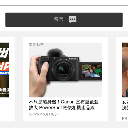
留言
業界動態
不只是隨身機！Canon 宣布重啟並
女
擴大 PowerShot 輕便相機產品線
洗
(2026年5月18日)
P