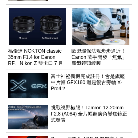
福倫達 NOKTON classic
歐盟環保法規步步逼近！
35mm F1.4 for Canon
Canon 著手開發「無氟」
RF、Nikon Z 雙卡口 7 月
新型鏡頭鍍膜
同步登台
富士神祕新機完成註冊！會是旗艦
中片幅 GFX180 還是復古旁軸 X-
Pro4？
挑戰視野極限！Tamron 12-20mm
F2.8 (A084) 全片幅超廣角變焦鏡正
式發表