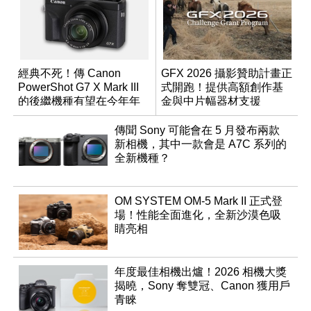
經典不死！傳 Canon
GFX 2026 攝影贊助計畫正
PowerShot G7 X Mark III
式開跑！提供高額創作基
的後繼機種有望在今年年
金與中片幅器材支援
底前推出？
傳聞 Sony 可能會在 5 月發布兩款
新相機，其中一款會是 A7C 系列的
全新機種？
OM SYSTEM OM-5 Mark II 正式登
場！性能全面進化，全新沙漠色吸
睛亮相
年度最佳相機出爐！2026 相機大獎
揭曉，Sony 奪雙冠、Canon 獲用戶
青睞