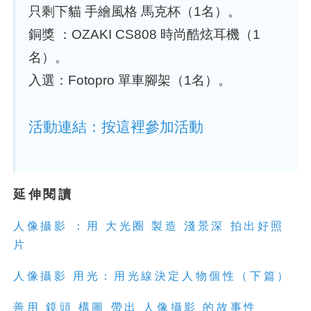
只剩下貓 手繪風格 馬克杯（1名）。
銅獎 ：OZAKI CS808 時尚酷炫耳機（1
名）。
入選：Fotopro 單車腳架（1名）。
活動連結：按這裡參加活動
延伸閱讀
人
像
攝
影
：用 大光圈 製造 淺景深 拍出好照
片
人
像
攝
影
用光：用光線決定
人
物個性（下篇）
善用 鏡頭 構圖 帶出
人
像
攝
影
的故事性