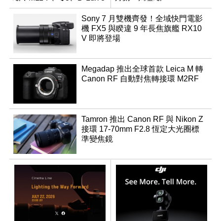
領銜換裝
Sony 7 月雙機齊發！全域快門電影
機 FX5 與睽違 9 年長焦旗艦 RX10
V 即將登場
Megadap 推出全球首款 Leica M 轉
Canon RF 自動對焦轉接環 M2RF
Tamron 推出 Canon RF 與 Nikon Z
接環 17-70mm F2.8 恆定大光圈標
準變焦鏡