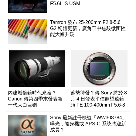
F5.6L IS USM
Tamron 發布 25-200mm F2.8-5.6
G2 韌體更新，廣角至中焦段微距性
能大幅升級
內建增倍鏡時代來臨？
蓄勢待發？傳 Sony 將於 8
Canon 傳第四季末發表新
月 4 日發表平價超望遠鏡
一代大白巨砲
頭 FE 100-400mm F5.6-8
Sony 最新註冊機號「WW308784」
曝光，隨身機或 APS-C 系統將迎新
成員？