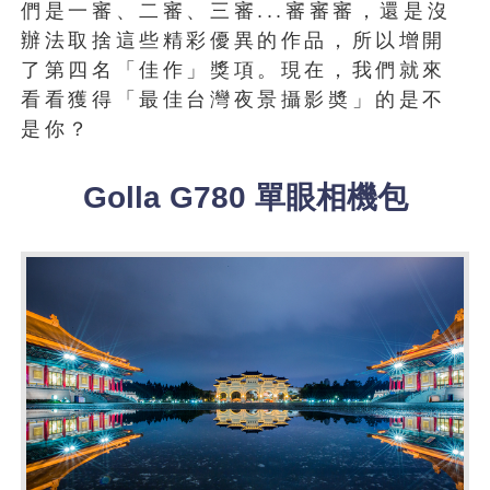
們是一審、二審、三審...審審審，還是沒
辦法取捨這些精彩優異的作品，所以增開
了第四名「佳作」獎項。現在，我們就來
看看獲得「最佳台灣夜景攝影奬」的是不
是你？
Golla G780 單眼相機包