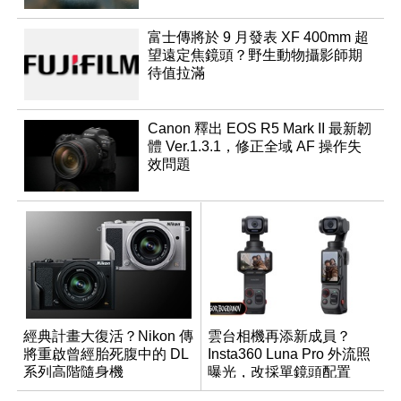
富士傳將於 9 月發表 XF 400mm 超
望遠定焦鏡頭？野生動物攝影師期
待值拉滿
Canon 釋出 EOS R5 Mark II 最新韌
體 Ver.1.3.1，修正全域 AF 操作失
效問題
經典計畫大復活？Nikon 傳
雲台相機再添新成員？
將重啟曾經胎死腹中的 DL
Insta360 Luna Pro 外流照
系列高階隨身機
曝光，改採單鏡頭配置