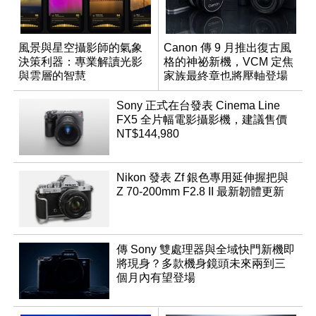
風景與星空攝影師的氣象
Canon 傳 9 月推出復古風
決策利器：專業解讀光影
格的神祕新機，VCM 定焦
與雲層的智慧
家族最終章也將壓軸登場
App「Atmos」登場
Sony 正式在台發表 Cinema Line
FX5 全片幅電影攝影機，建議售價
NT$144,980
Nikon 發表 Zf 銀色專用延伸握把與
Z 70-200mm F2.8 II 最新韌體更新
傳 Sony 雙處理器與全域快門新機即
將現身？多款機身鏡頭未來兩到三
個月內有望登場