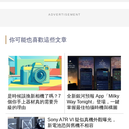
ADVERTISEMENT
你可能也喜歡這些文章
是時候該換新相機了嗎？7
全新銀河預報 App「Milky
個你手上器材真的需要升
Way Tonight」登場，一鍵
級的理由
掌握最佳拍攝時機與構圖
Sony A7R VI 疑似真機外觀曝光，
新電池恐與舊機不相容