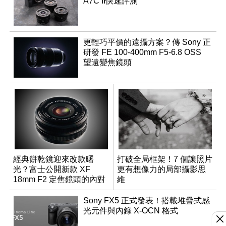
A7C II快速評測
更輕巧平價的遠攝方案？傳 Sony 正
研發 FE 100-400mm F5-6.8 OSS
望遠變焦鏡頭
經典餅乾鏡迎來改款曙
打破全局框架！7 個讓照片
光？富士公開新款 XF
更有想像力的局部攝影思
18mm F2 定焦鏡頭的內對
維
焦專利
Sony FX5 正式發表！搭載堆疊式感
光元件與內錄 X-OCN 格式