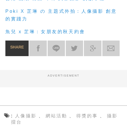
Poki X 芷琳 の 主題式外拍：
人
像
攝
影
創意
的實踐力
魚兒 x 芷琳：女朋友的秋天約會
SHARE
ADVERTISEMENT
人像攝影
網站活動
得獎的事
攝影
、
、
、
擂台